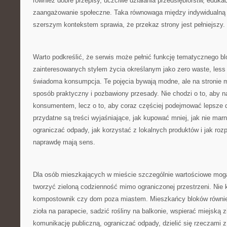
również dobre przepisy, uczciwe działania przedsiębiorstw, edukacj
zaangażowanie społeczne. Taka równowaga między indywidualną 
szerszym kontekstem sprawia, że przekaz strony jest pełniejszy.
Warto podkreślić, że serwis może pełnić funkcję tematycznego bl
zainteresowanych stylem życia określanym jako zero waste, less 
świadoma konsumpcja. Te pojęcia bywają modne, ale na stronie 
sposób praktyczny i pozbawiony przesady. Nie chodzi o to, aby n
konsumentem, lecz o to, aby coraz częściej podejmować lepsze d
przydatne są treści wyjaśniające, jak kupować mniej, jak nie mar
ograniczać odpady, jak korzystać z lokalnych produktów i jak roz
naprawdę mają sens.
Dla osób mieszkających w mieście szczególnie wartościowe mogą
tworzyć zieloną codzienność mimo ograniczonej przestrzeni. Nie
kompostownik czy dom poza miastem. Mieszkańcy bloków równie
zioła na parapecie, sadzić rośliny na balkonie, wspierać miejską z
komunikację publiczną, ograniczać odpady, dzielić się rzeczami z