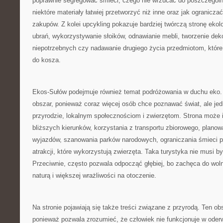
poprawnie segregować śmieci, czego nie wrzucać do poszczegól
niektóre materiały łatwiej przetworzyć niż inne oraz jak ogranicza
zakupów. Z kolei upcykling pokazuje bardziej twórczą stronę ekolo
ubrań, wykorzystywanie słoików, odnawianie mebli, tworzenie deko
niepotrzebnych czy nadawanie drugiego życia przedmiotom, które
do kosza.
Ekos-Sułów podejmuje również temat podróżowania w duchu eko. 
obszar, ponieważ coraz więcej osób chce poznawać świat, ale je
przyrodzie, lokalnym społecznościom i zwierzętom. Strona może 
bliższych kierunków, korzystania z transportu zbiorowego, planow
wyjazdów, szanowania parków narodowych, ograniczania śmieci p
atrakcji, które wykorzystują zwierzęta. Taka turystyka nie musi b
Przeciwnie, często pozwala odpocząć głębiej, bo zachęca do wol
naturą i większej wrażliwości na otoczenie.
Na stronie pojawiają się także treści związane z przyrodą. Ten ob
ponieważ pozwala zrozumieć, że człowiek nie funkcjonuje w oderw