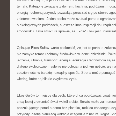
ale wartościowych, a jednocześnie chce mieć dostęp do szerszej
tematy. Kategorie związane z domem, kuchnią, podróżami, modą, 
energią i ochroną przyrody pozwalają poruszać się po stronie zgo
zainteresowaniami. Jedna osoba może szukać porad o ograniczani
o ekologicznych podróżach, a jeszcze inna inspiracji do urządzen
środowisku. Taka struktura sprawia, że Ekos-Sułów jest uniwersal
Opisując Ekos-Sułów, warto podkreślić, że jest to portal o zrówn
nie zamyka tematu ochrony środowiska w jednej dziedzinie. Pokaz
jedzenie, ubrania, transport, energia, edukacja i technologia są 
dlatego ekologiczne myślenie nie polega na jednym geście, ale n
codzienności w bardziej rozsądny sposób. Strona może pomagać w
wiedzę, które są bliskie zwykłemu życiu.
Ekos-Sułów to miejsce dla osób, które chcą podróżować uważniej, 
chcą lepiej zrozumieć świat wokół siebie. Serwis może zainteres
poszukującego porad o domu bez plastiku, rodzica chcącego ucz
przyrody, osobę planującą wakacje w zgodzie z naturą, kogoś, kt