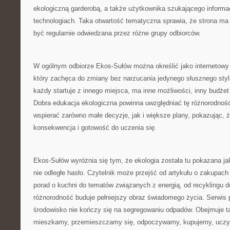
ekologiczną garderobą, a także użytkownika szukającego informac
technologiach. Taka otwartość tematyczna sprawia, że strona ma 
być regularnie odwiedzana przez różne grupy odbiorców.
W ogólnym odbiorze Ekos-Sułów można określić jako internetowy 
który zachęca do zmiany bez narzucania jedynego słusznego styl
każdy startuje z innego miejsca, ma inne możliwości, inny budżet
Dobra edukacja ekologiczna powinna uwzględniać tę różnorodnoś
wspierać zarówno małe decyzje, jak i większe plany, pokazując, że
konsekwencja i gotowość do uczenia się.
Ekos-Sułów wyróżnia się tym, że ekologia została tu pokazana ja
nie odległe hasło. Czytelnik może przejść od artykułu o zakupach
porad o kuchni do tematów związanych z energią, od recyklingu d
różnorodność buduje pełniejszy obraz świadomego życia. Serwis 
środowisko nie kończy się na segregowaniu odpadów. Obejmuje ta
mieszkamy, przemieszczamy się, odpoczywamy, kupujemy, uczym