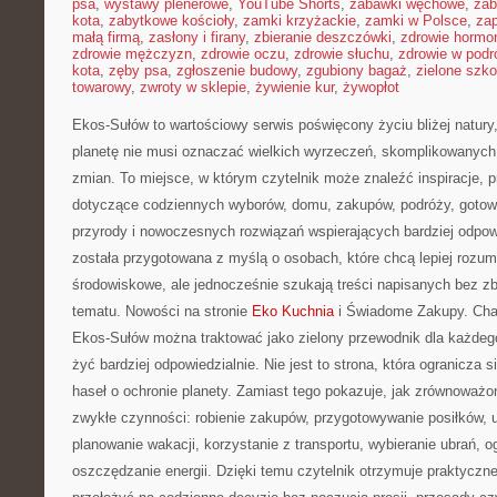
psa
,
wystawy plenerowe
,
YouTube Shorts
,
zabawki węchowe
,
zab
kota
,
zabytkowe kościoły
,
zamki krzyżackie
,
zamki w Polsce
,
za
małą firmą
,
zasłony i firany
,
zbieranie deszczówki
,
zdrowie hormo
zdrowie mężczyzn
,
zdrowie oczu
,
zdrowie słuchu
,
zdrowie w podr
kota
,
zęby psa
,
zgłoszenie budowy
,
zgubiony bagaż
,
zielone szko
towarowy
,
zwroty w sklepie
,
żywienie kur
,
żywopłot
Ekos-Sułów to wartościowy serwis poświęcony życiu bliżej natury,
planetę nie musi oznaczać wielkich wyrzeczeń, skomplikowanych
zmian. To miejsce, w którym czytelnik może znaleźć inspiracje, p
dotyczące codziennych wyborów, domu, zakupów, podróży, gotowan
przyrody i nowoczesnych rozwiązań wspierających bardziej odpowi
została przygotowana z myślą o osobach, które chcą lepiej roz
środowiskowe, ale jednocześnie szukają treści napisanych bez 
tematu. Nowości na stronie
Eko Kuchnia
i Świadome Zakupy. Char
Ekos-Sułów można traktować jako zielony przewodnik dla każdego
żyć bardziej odpowiedzialnie. Nie jest to strona, która ogranicza 
haseł o ochronie planety. Zamiast tego pokazuje, jak zrównoważ
zwykłe czynności: robienie zakupów, przygotowywanie posiłków, 
planowanie wakacji, korzystanie z transportu, wybieranie ubrań, o
oszczędzanie energii. Dzięki temu czytelnik otrzymuje praktyczne