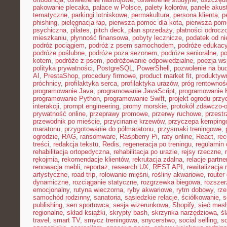
pakowanie plecaka
,
pałace w Polsce
,
palety kolorów
,
panele akus
tematyczne
,
parkingi lotniskowe
,
permakultura
,
persona klienta
,
p
phishing
,
pielęgnacja łap
,
pierwsza pomoc dla kota
,
pierwsza pom
psychiczna
,
pilates
,
pitch deck
,
plan sprzedaży
,
płatności odrocz
mieszkaniu
,
płynność finansowa
,
pobyty lecznicze
,
podatek od n
podróż pociągiem
,
podróż z psem samochodem
,
podróże edukacy
podróże poślubne
,
podróże poza sezonem
,
podróże senioralne
,
po
kotem
,
podróże z psem
,
podróżowanie odpowiedzialne
,
poezja ws
polityka prywatności
,
PostgreSQL
,
PowerShell
,
pozwolenie na bu
AI
,
PrestaShop
,
procedury firmowe
,
product market fit
,
produktyw
próchnicy
,
profilaktyka serca
,
profilaktyka urazów
,
próg rentownoś
programowanie Java
,
programowanie JavaScript
,
programowanie K
programowanie Python
,
programowanie Swift
,
projekt ogrodu pr
interakcji
,
prompt engineering
,
promy morskie
,
protokół zdawczo-o
prywatność online
,
przeprawy promowe
,
przerwy ruchowe
,
przestr
przewodnik po mieście
,
przycinanie krzewów
,
przyczepa kemping
maratonu
,
przygotowanie do półmaratonu
,
przysmaki treningowe
,
ogrodzie
,
RAG
,
ransomware
,
Raspberry Pi
,
raty online
,
React
,
rec
treści
,
redakcja tekstu
,
Redis
,
regeneracja po treningu
,
regulamin 
rehabilitacja ortopedyczna
,
rehabilitacja po urazie
,
rejsy rzeczne
,
rękojmia
,
rekomendacje klientów
,
rekrutacja zdalna
,
relacje partne
renowacja mebli
,
reportaż
,
research UX
,
REST API
,
rewitalizacja 
artystyczne
,
road trip
,
rolowanie mięśni
,
rośliny akwariowe
,
route
dynamiczne
,
rozciąganie statyczne
,
rozgrzewka biegowa
,
rozszer
emocjonalny
,
rutyna wieczorna
,
ryby akwariowe
,
rytm dobowy
,
rze
samochód rodzinny
,
sanatoria
,
sąsiedzkie relacje
,
ściółkowanie
,
s
publishing
,
sen sportowca
,
sesja wizerunkowa
,
Shopify
,
sieć mes
regionalne
,
skład książki
,
skrypty bash
,
skrzynka narzędziowa
,
ś
travel
,
smart TV
,
smycz treningowa
,
snycerstwo
,
social selling
,
so