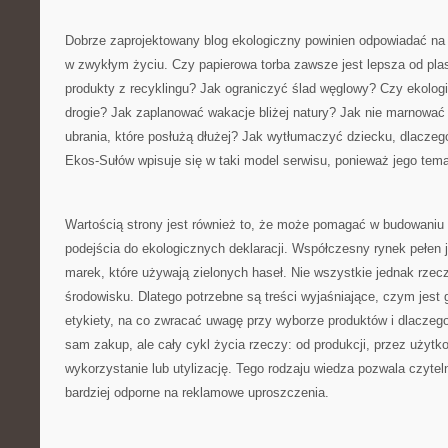
Dobrze zaprojektowany blog ekologiczny powinien odpowiadać na p
w zwykłym życiu. Czy papierowa torba zawsze jest lepsza od pl
produkty z recyklingu? Jak ograniczyć ślad węglowy? Czy ekolog
drogie? Jak zaplanować wakacje bliżej natury? Jak nie marnować
ubrania, które posłużą dłużej? Jak wytłumaczyć dziecku, dlacze
Ekos-Sułów wpisuje się w taki model serwisu, ponieważ jego tema
Wartością strony jest również to, że może pomagać w budowaniu
podejścia do ekologicznych deklaracji. Współczesny rynek pełen j
marek, które używają zielonych haseł. Nie wszystkie jednak rzec
środowisku. Dlatego potrzebne są treści wyjaśniające, czym jest 
etykiety, na co zwracać uwagę przy wyborze produktów i dlaczeg
sam zakup, ale cały cykl życia rzeczy: od produkcji, przez użyt
wykorzystanie lub utylizację. Tego rodzaju wiedza pozwala czyt
bardziej odporne na reklamowe uproszczenia.