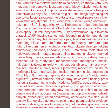
psa
,
karmnik dla ptaków
,
kasa fiskalna online
,
kastracja kota
,
kas
morzem
,
kino domowe
,
kleszcze u psa
,
kluby książki
,
kolonie let
komórka lokatorska
,
kompozycje kwiatowe
,
komunikacja bez prz
konserwacja zabytków
,
konsole do gier
,
konsultacja psychologicz
sportowe
,
kopie zapasowe
,
korekta tekstu
,
koszt pozyskania klie
kowalstwo artystyczne
,
KPI
,
kreatywne pisanie
,
kredyt obrotowy
,
rodzinna
,
KSeF
,
księga wieczysta
,
Kubernetes
,
kultura feedbacku
Mazowsza
,
kultura regionalna Podhala
,
kultura regionalna Pomorz
Wielkopolski
,
kurnik przydomowy
,
kury przydomowe
,
łąka kwietna
Laravel
,
LARP
,
leasing samochodu
,
legendy miejskie
,
legendy reg
lejek sprzedażowy
,
lęk separacyjny psa
,
lekcje muzealne
,
licencj
marketing
,
Linux
,
literatura faktu
,
literatura fantasy
,
literatura krym
fiction
,
live commerce
,
lojalność klientów
,
lokalne atrakcje
,
lokal
czarterowe
,
low-code
,
lutowanie
,
macOS
,
majówka
,
malarstwo pol
malowanie mebli
,
manga
,
mapa offline
,
marketing lokalny
,
marketi
marszobiegi
,
marża
,
masaż relaksacyjny
,
masaż sportowy
,
maty 
mecenat kultury
,
medytacja
,
menedżer haseł
,
menopauza
,
miesz
mikrobiom jelitowy
,
mikrofony
,
mikroprzedsiębiorca
,
mikroserwisy
miejsca
,
mobilność ciała
,
modele językowe
,
modernizm polski
,
M
morfologia krwi
,
motoryzacja miejska
,
murale miejskie
,
muzea dla
MVP
,
MySQL
,
naming
,
naprawy domowe
,
narzędzia SaaS
,
nauka
organizmu
,
nawyki poranne
,
nazwa firmy
,
newsletter
,
noclegi pet f
noclegi z sauną
,
nocne niebo
,
Node.js
,
NoSQL
,
obozy młodzieżo
przeciwkleszczowa
,
obserwacja ptaków
,
obsługa posprzedażowa
przed mrozem
,
ochrona zabytków
,
oczko wodne
,
odbiór mieszkan
odnawianie drewna
,
odporność organizmu
,
odprawa online
,
odzież
danych
,
offboarding
,
ogród deszczowy
,
ogrzewanie miejskie
,
okła
pracownika
,
opieka nad kotem
,
opieka nad psem
,
opieka okołopo
opiekun rodzinny
,
opinie Google
,
opłaty administracyjne
,
opóźnion
ortodoncja
,
oświetlenie nastrojowe
,
oświetlenie studyjne
,
oszczęd