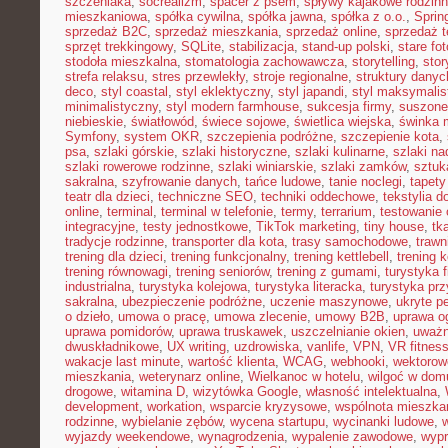
szczeniaka
,
socrealizm
,
spacer z psem
,
spływy kajakowe rodzin
mieszkaniowa
,
spółka cywilna
,
spółka jawna
,
spółka z o.o.
,
Sprin
sprzedaż B2C
,
sprzedaż mieszkania
,
sprzedaż online
,
sprzedaż t
sprzęt trekkingowy
,
SQLite
,
stabilizacja
,
stand-up polski
,
stare fot
stodoła mieszkalna
,
stomatologia zachowawcza
,
storytelling
,
stor
strefa relaksu
,
stres przewlekły
,
stroje regionalne
,
struktury danyc
deco
,
styl coastal
,
styl eklektyczny
,
styl japandi
,
styl maksymalis
minimalistyczny
,
styl modern farmhouse
,
sukcesja firmy
,
suszone
niebieskie
,
światłowód
,
świece sojowe
,
świetlica wiejska
,
świnka 
Symfony
,
system OKR
,
szczepienia podróżne
,
szczepienie kota
,
psa
,
szlaki górskie
,
szlaki historyczne
,
szlaki kulinarne
,
szlaki n
szlaki rowerowe rodzinne
,
szlaki winiarskie
,
szlaki zamków
,
sztuk
sakralna
,
szyfrowanie danych
,
tańce ludowe
,
tanie noclegi
,
tapety
teatr dla dzieci
,
techniczne SEO
,
techniki oddechowe
,
tekstylia 
online
,
terminal
,
terminal w telefonie
,
termy
,
terrarium
,
testowanie
integracyjne
,
testy jednostkowe
,
TikTok marketing
,
tiny house
,
tk
tradycje rodzinne
,
transporter dla kota
,
trasy samochodowe
,
trawn
trening dla dzieci
,
trening funkcjonalny
,
trening kettlebell
,
trening k
trening równowagi
,
trening seniorów
,
trening z gumami
,
turystyka 
industrialna
,
turystyka kolejowa
,
turystyka literacka
,
turystyka prz
sakralna
,
ubezpieczenie podróżne
,
uczenie maszynowe
,
ukryte pe
o dzieło
,
umowa o pracę
,
umowa zlecenie
,
umowy B2B
,
uprawa o
uprawa pomidorów
,
uprawa truskawek
,
uszczelnianie okien
,
uważ
dwuskładnikowe
,
UX writing
,
uzdrowiska
,
vanlife
,
VPN
,
VR fitnes
wakacje last minute
,
wartość klienta
,
WCAG
,
webhooki
,
wektorow
mieszkania
,
weterynarz online
,
Wielkanoc w hotelu
,
wilgoć w dom
drogowe
,
witamina D
,
wizytówka Google
,
własność intelektualna
,
development
,
workation
,
wsparcie kryzysowe
,
wspólnota mieszka
rodzinne
,
wybielanie zębów
,
wycena startupu
,
wycinanki ludowe
,
wyjazdy weekendowe
,
wynagrodzenia
,
wypalenie zawodowe
,
wypr