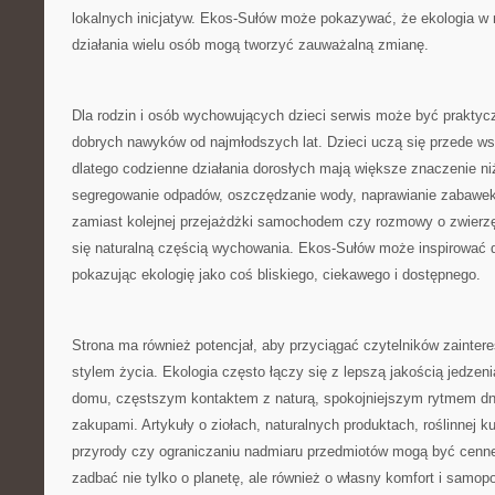
lokalnych inicjatyw. Ekos-Sułów może pokazywać, że ekologia w 
działania wielu osób mogą tworzyć zauważalną zmianę.
Dla rodzin i osób wychowujących dzieci serwis może być praktyc
dobrych nawyków od najmłodszych lat. Dzieci uczą się przede w
dlatego codzienne działania dorosłych mają większe znaczenie n
segregowanie odpadów, oszczędzanie wody, naprawianie zabawek
zamiast kolejnej przejażdżki samochodem czy rozmowy o zwierzę
się naturalną częścią wychowania. Ekos-Sułów może inspirować d
pokazując ekologię jako coś bliskiego, ciekawego i dostępnego.
Strona ma również potencjał, aby przyciągać czytelników zainte
stylem życia. Ekologia często łączy się z lepszą jakością jedzeni
domu, częstszym kontaktem z naturą, spokojniejszym rytmem dni
zakupami. Artykuły o ziołach, naturalnych produktach, roślinnej ku
przyrody czy ograniczaniu nadmiaru przedmiotów mogą być cenne
zadbać nie tylko o planetę, ale również o własny komfort i samop