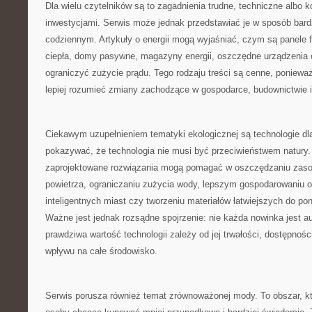
Dla wielu czytelników są to zagadnienia trudne, techniczne albo 
inwestycjami. Serwis może jednak przedstawiać je w sposób bard
codziennym. Artykuły o energii mogą wyjaśniać, czym są panele 
ciepła, domy pasywne, magazyny energii, oszczędne urządzenia
ograniczyć zużycie prądu. Tego rodzaju treści są cenne, poniewa
lepiej rozumieć zmiany zachodzące w gospodarce, budownictwie
Ciekawym uzupełnieniem tematyki ekologicznej są technologie d
pokazywać, że technologia nie musi być przeciwieństwem natury
zaprojektowane rozwiązania mogą pomagać w oszczędzaniu zasob
powietrza, ograniczaniu zużycia wody, lepszym gospodarowaniu o
inteligentnych miast czy tworzeniu materiałów łatwiejszych do p
Ważne jest jednak rozsądne spojrzenie: nie każda nowinka jest a
prawdziwa wartość technologii zależy od jej trwałości, dostępności
wpływu na całe środowisko.
Serwis porusza również temat zrównoważonej mody. To obszar, któ