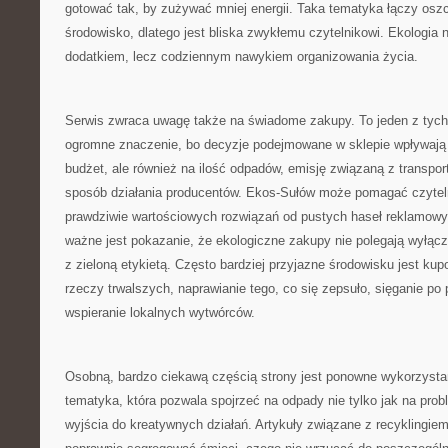
gotować tak, by zużywać mniej energii. Taka tematyka łączy osz
środowisko, dlatego jest bliska zwykłemu czytelnikowi. Ekologia 
dodatkiem, lecz codziennym nawykiem organizowania życia.
Serwis zwraca uwagę także na świadome zakupy. To jeden z tych
ogromne znaczenie, bo decyzje podejmowane w sklepie wpływają
budżet, ale również na ilość odpadów, emisję związaną z transpor
sposób działania producentów. Ekos-Sułów może pomagać czytel
prawdziwie wartościowych rozwiązań od pustych haseł reklamowy
ważne jest pokazanie, że ekologiczne zakupy nie polegają wyłącz
z zieloną etykietą. Często bardziej przyjazne środowisku jest kup
rzeczy trwalszych, naprawianie tego, co się zepsuło, sięganie po p
wspieranie lokalnych wytwórców.
Osobną, bardzo ciekawą częścią strony jest ponowne wykorzysta
tematyka, która pozwala spojrzeć na odpady nie tylko jak na prob
wyjścia do kreatywnych działań. Artykuły związane z recyklingie