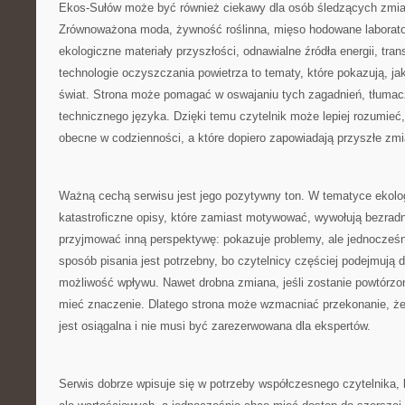
Ekos-Sułów może być również ciekawy dla osób śledzących zmian
Zrównoważona moda, żywność roślinna, mięso hodowane laboratory
ekologiczne materiały przyszłości, odnawialne źródła energii, tra
technologie oczyszczania powietrza to tematy, które pokazują, ja
świat. Strona może pomagać w oswajaniu tych zagadnień, tłumac
technicznego języka. Dzięki temu czytelnik może lepiej rozumieć,
obecne w codzienności, a które dopiero zapowiadają przyszłe zmi
Ważną cechą serwisu jest jego pozytywny ton. W tematyce ekolo
katastroficzne opisy, które zamiast motywować, wywołują bezra
przyjmować inną perspektywę: pokazuje problemy, ale jednocześn
sposób pisania jest potrzebny, bo czytelnicy częściej podejmują d
możliwość wpływu. Nawet drobna zmiana, jeśli zostanie powtórzo
mieć znaczenie. Dlatego strona może wzmacniać przekonanie, ż
jest osiągalna i nie musi być zarezerwowana dla ekspertów.
Serwis dobrze wpisuje się w potrzeby współczesnego czytelnika, k