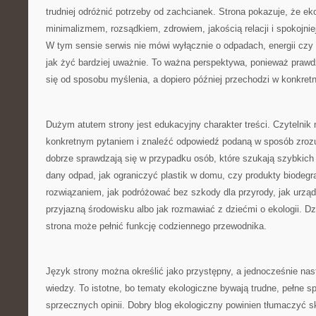
trudniej odróżnić potrzeby od zachcianek. Strona pokazuje, że eko
minimalizmem, rozsądkiem, zdrowiem, jakością relacji i spokojn
W tym sensie serwis nie mówi wyłącznie o odpadach, energii czy 
jak żyć bardziej uważnie. To ważna perspektywa, ponieważ praw
się od sposobu myślenia, a dopiero później przechodzi w konkretn
Dużym atutem strony jest edukacyjny charakter treści. Czytelnik m
konkretnym pytaniem i znaleźć odpowiedź podaną w sposób zrozu
dobrze sprawdzają się w przypadku osób, które szukają szybkich
dany odpad, jak ograniczyć plastik w domu, czy produkty biode
rozwiązaniem, jak podróżować bez szkody dla przyrody, jak urząd
przyjazną środowisku albo jak rozmawiać z dziećmi o ekologii. D
strona może pełnić funkcję codziennego przewodnika.
Język strony można określić jako przystępny, a jednocześnie na
wiedzy. To istotne, bo tematy ekologiczne bywają trudne, pełne sp
sprzecznych opinii. Dobry blog ekologiczny powinien tłumaczyć 