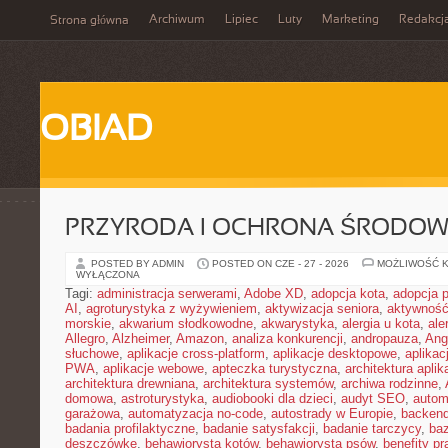
Archiwum
Lipiec
Luty
Marketing
Redakcj
Strona główna
OBIAD
PRZYRODA I OCHRONA ŚRODOW
POSTED BY ADMIN
POSTED ON CZE - 27 - 2026
MOŻLIWOŚĆ 
WYŁĄCZONA
Tagi:
administracja serwerami
,
Adobe XD
,
adopcja kota
,
adopcja 
AI
,
agroturystyka z wyżywieniem
,
aktywizacja seniora
,
aktywność
morskie
,
akwarium słodkowodne
,
akwarystyka
,
alergia u kota
,
ale
Allegro
,
Alzheimer
,
Amazon
,
analiza konkurencji
,
andropauza
,
Ang
słuchowe
,
aplikacje cross-platform
,
aplikacje desktopowe
,
aplikac
PWA
,
aplikacje webowe
,
apteczka turystyczna
,
architektura aplika
architektura drewniana
,
architektura systemów
,
archiwa rodzinne
,
domowa
,
astroturystyka
,
audiobooki dla dzieci
,
audyt SEO
,
autom
garażowa
,
automatyzacja no-code
,
autostrady w Europie
,
backen
badania profilaktyczne
,
badanie satysfakcji
,
badanie tarczycy
,
ba
deszczówkę
,
behawiorysta kotów
,
behawiorysta psów
,
benefity p