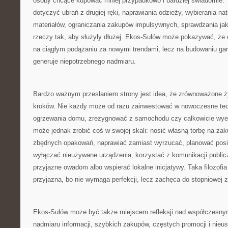
osoby chcące kupować mniej przypadkowo i bardziej świadomie. 
dotyczyć ubrań z drugiej ręki, naprawiania odzieży, wybierania na
materiałów, ograniczania zakupów impulsywnych, sprawdzania jak
rzeczy tak, aby służyły dłużej. Ekos-Sułów może pokazywać, że 
na ciągłym podążaniu za nowymi trendami, lecz na budowaniu garde
generuje niepotrzebnego nadmiaru.
Bardzo ważnym przesłaniem strony jest idea, że zrównoważone ż
kroków. Nie każdy może od razu zainwestować w nowoczesne tec
ogrzewania domu, zrezygnować z samochodu czy całkowicie wyel
może jednak zrobić coś w swojej skali: nosić własną torbę na za
zbędnych opakowań, naprawiać zamiast wyrzucać, planować posi
wyłączać nieużywane urządzenia, korzystać z komunikacji publicz
przyjazne owadom albo wspierać lokalne inicjatywy. Taka filozofia 
przyjazna, bo nie wymaga perfekcji, lecz zachęca do stopniowej 
Ekos-Sułów może być także miejscem refleksji nad współczesny
nadmiaru informacji, szybkich zakupów, częstych promocji i nieu