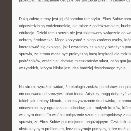
przełożyć na codzienne decyzje bez poczucia presji, przesady cz
Dużą zaletą strony jest jej różnorodna tematyka. Ekos-Sułów por
odpowiedzialną codziennością, ale także z podróżowaniem, kuchni
edukacją. Dzięki temu serwis nie jest skierowany wyłącznie do w
ochrony środowiska. Mogą korzystać z niego zarówno osoby, któr
interesować się ekologią, jak i czytelnicy szukający świeżych p
sprawia, że strona może być praktyczną bazą inspiracji dla rodzin
podróżników, właścicieli domów, mieszkańców miast, osób gotują
wszystkich, którym bliska jest idea bardziej świadomego życia.
Na stronie wyraźnie widać, że ekologia została przedstawiona jako
nie oderwana od rzeczywistości teoria. Artykuły mogą dotyczyć 
takich jak zmiany klimatu, zanieczyszczenie środowiska, ochrona 
odnawialnej czy ograniczanie odpadów, jak i małych kroków, kt
własnym domu. To właśnie połączenie szerszej perspektywy z co
sprawia, że Ekos-Sułów jest miejscem angażującym. Czytelnik ni
abstrakcyjnym problemem, lecz otrzymuje pomysły, które można 