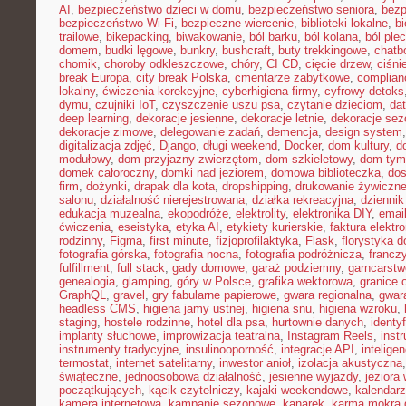
AI
,
bezpieczeństwo dzieci w domu
,
bezpieczeństwo seniora
,
bezp
bezpieczeństwo Wi-Fi
,
bezpieczne wiercenie
,
biblioteki lokalne
,
bi
trailowe
,
bikepacking
,
biwakowanie
,
ból barku
,
ból kolana
,
ból ple
domem
,
budki lęgowe
,
bunkry
,
bushcraft
,
buty trekkingowe
,
chatb
chomik
,
choroby odkleszczowe
,
chóry
,
CI CD
,
cięcie drzew
,
ciśni
break Europa
,
city break Polska
,
cmentarze zabytkowe
,
complian
lokalny
,
ćwiczenia korekcyjne
,
cyberhigiena firmy
,
cyfrowy detoks
dymu
,
czujniki IoT
,
czyszczenie uszu psa
,
czytanie dzieciom
,
dat
deep learning
,
dekoracje jesienne
,
dekoracje letnie
,
dekoracje se
dekoracje zimowe
,
delegowanie zadań
,
demencja
,
design system
digitalizacja zdjęć
,
Django
,
długi weekend
,
Docker
,
dom kultury
,
d
modułowy
,
dom przyjazny zwierzętom
,
dom szkieletowy
,
dom tym
domek całoroczny
,
domki nad jeziorem
,
domowa biblioteczka
,
dos
firm
,
dożynki
,
drapak dla kota
,
dropshipping
,
drukowanie żywiczn
salonu
,
działalność nierejestrowana
,
działka rekreacyjna
,
dziennik
edukacja muzealna
,
ekopodróże
,
elektrolity
,
elektronika DIY
,
emai
ćwiczenia
,
eseistyka
,
etyka AI
,
etykiety kurierskie
,
faktura elektr
rodzinny
,
Figma
,
first minute
,
fizjoprofilaktyka
,
Flask
,
florystyka 
fotografia górska
,
fotografia nocna
,
fotografia podróżnicza
,
francz
fulfillment
,
full stack
,
gady domowe
,
garaż podziemny
,
garncarstw
genealogia
,
glamping
,
góry w Polsce
,
grafika wektorowa
,
granice 
GraphQL
,
gravel
,
gry fabularne papierowe
,
gwara regionalna
,
gwar
headless CMS
,
higiena jamy ustnej
,
higiena snu
,
higiena wzroku
,
staging
,
hostele rodzinne
,
hotel dla psa
,
hurtownie danych
,
identy
implanty słuchowe
,
improwizacja teatralna
,
Instagram Reels
,
inst
instrumenty tradycyjne
,
insulinooporność
,
integracje API
,
intelige
termostat
,
internet satelitarny
,
inwestor anioł
,
izolacja akustyczna
świąteczne
,
jednoosobowa działalność
,
jesienne wyjazdy
,
jeziora
początkujących
,
kącik czytelniczy
,
kajaki weekendowe
,
kalendarz
kamera internetowa
,
kampanie sezonowe
,
kanarek
,
karma mokra d