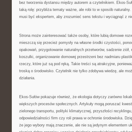
bez tworzenia dystansu między autorem a czytelnikiem. Ekos-Su
taką rolę: przybliża tematy ważne, ale robi to w sposób naturalny.
musi być ekspertem, aby zrozumieć sens tekstu i wyciągnąć z nie
Strona może zainteresować także osoby, które lubią domowe rozw
mieszczą się przecież pomysły na własne środki czystości, pon
opakowań, przygotowanie naturalnych przetworów, sadzenie ziół, ro
koszulki, organizowanie domowej przestrzeni bez nadmiaru plastik
rzeczy, które już są pod ręką. Takie treści są atrakcyjne, ponie
troską o środowisko. Czytelnik nie tylko zdobywa wiedzę, ale moż
działania.
Ekos-Sułów pokazuje również, że ekologia dotyczy zarówno lokaln
większych procesów społecznych. Artykuły mogą poruszać kwest
zielonego transportu, polityki klimatycznej, przyszłości recykli
odpowiedzialności firm czy roli prawa w ochronie środowiska. Dzi
że jego wybory mają znaczenie, ale nie są jedynym elementem uk