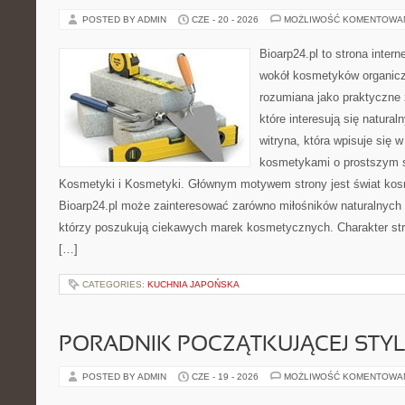
POSTED BY ADMIN
CZE - 20 - 2026
MOŻLIWOŚĆ KOMENTOWA
Bioarp24.pl to strona intern
wokół kosmetyków organic
rozumiana jako praktyczne ź
które interesują się natura
witryna, która wpisuje się 
kosmetykami o prostszym 
Kosmetyki i Kosmetyki. Głównym motywem strony jest świat kos
Bioarp24.pl może zainteresować zarówno miłośników naturalnych 
którzy poszukują ciekawych marek kosmetycznych. Charakter str
[…]
CATEGORIES:
KUCHNIA JAPOŃSKA
PORADNIK POCZĄTKUJĄCEJ STYL
POSTED BY ADMIN
CZE - 19 - 2026
MOŻLIWOŚĆ KOMENTOWA