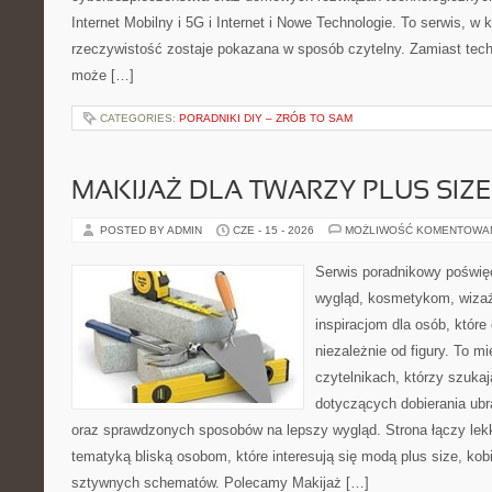
Internet Mobilny i 5G i Internet i Nowe Technologie. To serwis, w
rzeczywistość zostaje pokazana w sposób czytelny. Zamiast tech
może […]
CATEGORIES:
PORADNIKI DIY – ZRÓB TO SAM
MAKIJAŻ DLA TWARZY PLUS SIZE
POSTED BY ADMIN
CZE - 15 - 2026
MOŻLIWOŚĆ KOMENTOWA
Serwis poradnikowy poświęc
wygląd, kosmetykom, wiza
inspiracjom dla osób, któr
niezależnie od figury. To m
czytelnikach, którzy szuka
dotyczących dobierania ubr
oraz sprawdzonych sposobów na lepszy wygląd. Strona łączy lekk
tematyką bliską osobom, które interesują się modą plus size, kob
sztywnych schematów. Polecamy Makijaż […]