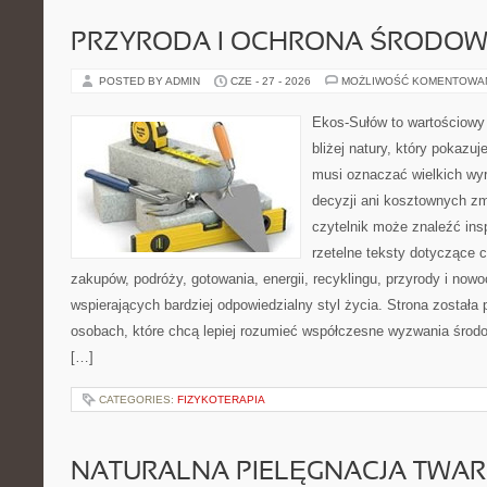
PRZYRODA I OCHRONA ŚRODOW
POSTED BY ADMIN
CZE - 27 - 2026
MOŻLIWOŚĆ KOMENTOWA
Ekos-Sułów to wartościowy
bliżej natury, który pokazuj
musi oznaczać wielkich wy
decyzji ani kosztownych zm
czytelnik może znaleźć insp
rzetelne teksty dotyczące
zakupów, podróży, gotowania, energii, recyklingu, przyrody i no
wspierających bardziej odpowiedzialny styl życia. Strona została
osobach, które chcą lepiej rozumieć współczesne wyzwania środ
[…]
CATEGORIES:
FIZYKOTERAPIA
NATURALNA PIELĘGNACJA TWAR