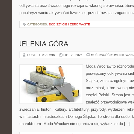
odżywiania oraz świadomego rozwijania własnej sprawności. Serwi
popularyzowaniu aktywności fizycznej, przedstawiając zagadnien
CATEGORIES:
EKO SZYCIE I ZERO WASTE
JELENIA GÓRA
POSTED BY ADMIN
LIP - 2 - 2026
MOŻLIWOŚĆ KOMENTOWAN
Moda Wrocław to różnorodn
poświęcony odkrywaniu ci
Śląsku, ze szczególnym uw
oraz miast, które tworzą n
części Polski. Strona jest
znaleźć przewodnikowe ws
zwiedzania, historii, kultury, architektury, przyrody, wydarzeń, re
w miastach i miasteczkach Dolnego Śląska. To strona dla osób, k
charakterem. Moda Wrocław nie ogranicza się wyłącznie do […]