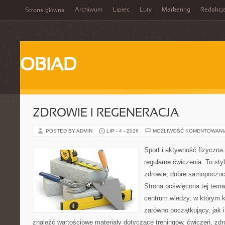
Archiwum
Lipiec
Luty
Marketing
Redakcj
Strona główna
OBIAD
ZDROWIE I REGENERACJA
POSTED BY ADMIN
LIP - 4 - 2026
MOŻLIWOŚĆ KOMENTOWAN
Sport i aktywność fizyczna 
regularne ćwiczenia. To sty
zdrowie, dobre samopoczuci
Strona poświęcona tej tem
centrum wiedzy, w którym k
zarówno początkujący, jak
znaleźć wartościowe materiały dotyczące treningów, ćwiczeń, zdr