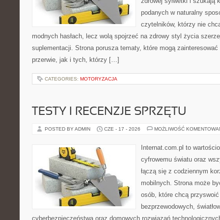
zdrowej sylwetki i szukają 
podanych w naturalny sposó
czytelników, którzy nie chc
modnych hasłach, lecz wolą spojrzeć na zdrowy styl życia szerze
suplementacji. Strona porusza tematy, które mogą zainteresowa
przerwie, jak i tych, którzy […]
CATEGORIES:
MOTORYZACJA
TESTY I RECENZJE SPRZĘTU
POSTED BY ADMIN
CZE - 17 - 2026
MOŻLIWOŚĆ KOMENTOWA
Internat.com.pl to wartośc
cyfrowemu światu oraz wsz
łączą się z codziennym ko
mobilnych. Strona może by
osób, które chcą przyswoić 
bezprzewodowych, światłow
cyberbezpieczeństwa oraz domowych rozwiązań technologicznych