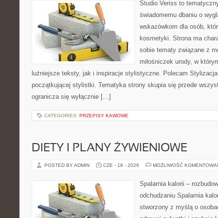
Studio Veriss to tematyczn
świadomemu dbaniu o wygl
wskazówkom dla osób, któr
kosmetyki. Strona ma chara
sobie tematy związane z mo
miłośniczek urody, w któr
luźniejsze teksty, jak i inspiracje stylistyczne. Polecam Stylizacja
początkującej stylistki. Tematyka strony skupia się przede wszys
ogranicza się wyłącznie […]
CATEGORIES:
PRZEPISY KAWOWE
DIETY I PLANY ŻYWIENIOWE
POSTED BY ADMIN
CZE - 18 - 2026
MOŻLIWOŚĆ KOMENTOWA
Spalarnia kalorii – rozbud
odchudzaniu Spalarnia kalor
stworzony z myślą o osoba