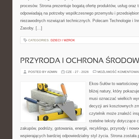
procesów. Strona prezentuje bogatą ofertę produktów, usług oraz t
odpowiadają na potrzeby współczesnego przemysłu i przedsiębio
niezawodnych rozwiązań technicznych. Polecam Technologie i Inn
Zasoby. […]
CATEGORIES:
DZIECI I WZROK
PRZYRODA I OCHRONA ŚRODOW
POSTED BY ADMIN
CZE - 27 - 2026
MOŻLIWOŚĆ KOMENTOWA
Ekos-Sułów to wartościowy
bliżej natury, który pokazuj
musi oznaczać wielkich wy
decyzji ani kosztownych zm
czytelnik może znaleźć insp
rzetelne teksty dotyczące
zakupów, podróży, gotowania, energii, recyklingu, przyrody i no
wspierających bardziej odpowiedzialny styl życia. Strona została