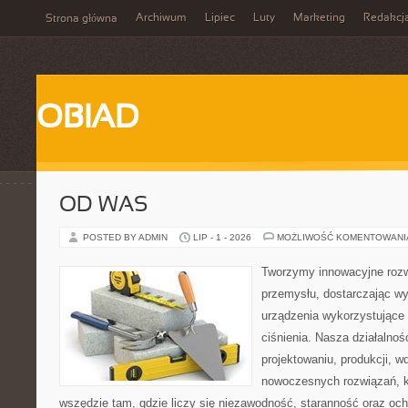
Archiwum
Lipiec
Luty
Marketing
Redakcj
Strona główna
OBIAD
OD WAS
POSTED BY ADMIN
LIP - 1 - 2026
MOŻLIWOŚĆ KOMENTOWAN
Tworzymy innowacyjne rozw
przemysłu, dostarczając wy
urządzenia wykorzystujące
ciśnienia. Nasza działalnoś
projektowaniu, produkcji, w
nowoczesnych rozwiązań, k
wszędzie tam, gdzie liczy się niezawodność, staranność oraz o