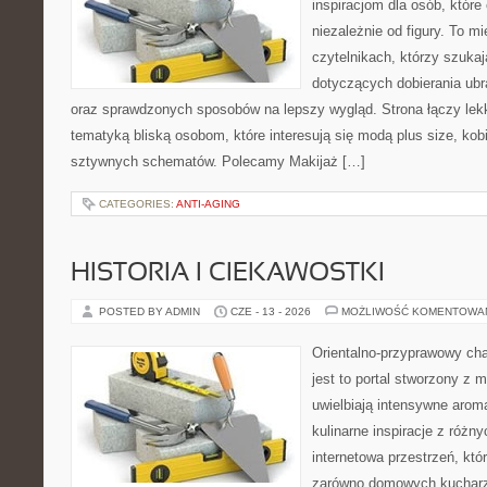
inspiracjom dla osób, któr
niezależnie od figury. To m
czytelnikach, którzy szuka
dotyczących dobierania ubr
oraz sprawdzonych sposobów na lepszy wygląd. Strona łączy lekk
tematyką bliską osobom, które interesują się modą plus size, kob
sztywnych schematów. Polecamy Makijaż […]
CATEGORIES:
ANTI-AGING
HISTORIA I CIEKAWOSTKI
POSTED BY ADMIN
CZE - 13 - 2026
MOŻLIWOŚĆ KOMENTOWA
Orientalno-przyprawowy char
jest to portal stworzony z 
uwielbiają intensywne aroma
kulinarne inspiracje z różny
internetowa przestrzeń, kt
zarówno domowych kucharzy,