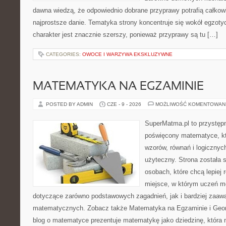
dawna wiedzą, że odpowiednio dobrane przyprawy potrafią całkow
najprostsze danie. Tematyka strony koncentruje się wokół egzoty
charakter jest znacznie szerszy, ponieważ przyprawy są tu […]
CATEGORIES:
OWOCE I WARZYWA EKSKLUZYWNE
MATEMATYKA NA EGZAMINIE
POSTED BY ADMIN
CZE - 9 - 2026
MOŻLIWOŚĆ KOMENTOWAN
SuperMatma.pl to przystępn
poświęcony matematyce, któ
wzorów, równań i logicznyc
użyteczny. Strona została 
osobach, które chcą lepiej
miejsce, w którym uczeń m
dotyczące zarówno podstawowych zagadnień, jak i bardziej zaa
matematycznych. Zobacz także Matematyka na Egzaminie i Geomet
blog o matematyce prezentuje matematykę jako dziedzinę, która 