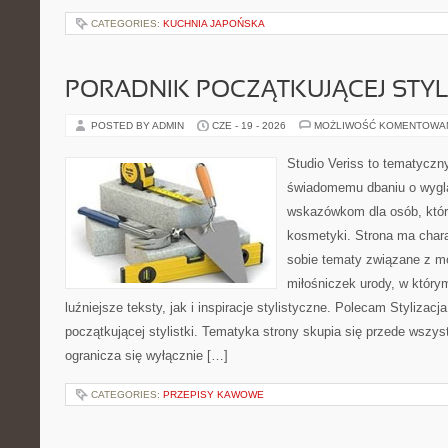
CATEGORIES:
KUCHNIA JAPOŃSKA
PORADNIK POCZĄTKUJĄCEJ STYL
POSTED BY ADMIN
CZE - 19 - 2026
MOŻLIWOŚĆ KOMENTOWA
Studio Veriss to tematyczn
świadomemu dbaniu o wygl
wskazówkom dla osób, któr
kosmetyki. Strona ma chara
sobie tematy związane z mo
miłośniczek urody, w któr
luźniejsze teksty, jak i inspiracje stylistyczne. Polecam Stylizacja
początkującej stylistki. Tematyka strony skupia się przede wszys
ogranicza się wyłącznie […]
CATEGORIES:
PRZEPISY KAWOWE