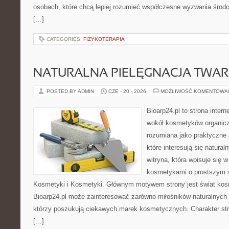
osobach, które chcą lepiej rozumieć współczesne wyzwania środ
[…]
CATEGORIES:
FIZYKOTERAPIA
NATURALNA PIELĘGNACJA TWAR
POSTED BY ADMIN
CZE - 20 - 2026
MOŻLIWOŚĆ KOMENTOWA
Bioarp24.pl to strona intern
wokół kosmetyków organic
rozumiana jako praktyczne ź
które interesują się natura
witryna, która wpisuje się 
kosmetykami o prostszym 
Kosmetyki i Kosmetyki. Głównym motywem strony jest świat kos
Bioarp24.pl może zainteresować zarówno miłośników naturalnych 
którzy poszukują ciekawych marek kosmetycznych. Charakter str
[…]