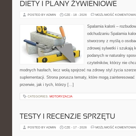
DIETY I PLANY ŻYWIENIOWE
POSTED BY ADMIN
CZE - 18 - 2026
MOŻLIWOŚĆ KOMENTOWA
Spalarnia kalorii – rozbud
odchudzaniu Spalarnia kalor
stworzony z myślą o osoba
zdrowej sylwetki i szukają 
podanych w naturalny sposó
czytelników, którzy nie chc
modnych hasłach, lecz wolą spojrzeć na zdrowy styl życia szerze
suplementacji. Strona porusza tematy, które mogą zainteresowa
przerwie, jak i tych, którzy […]
CATEGORIES:
MOTORYZACJA
TESTY I RECENZJE SPRZĘTU
POSTED BY ADMIN
CZE - 17 - 2026
MOŻLIWOŚĆ KOMENTOWA