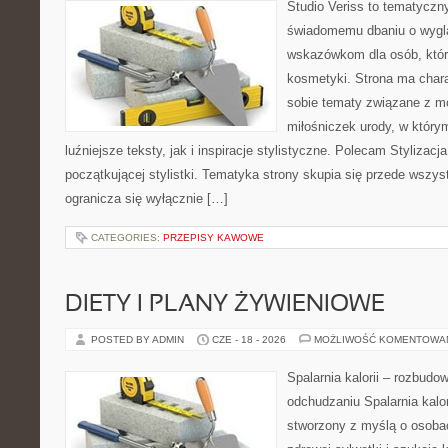
Studio Veriss to tematyczn
świadomemu dbaniu o wygl
wskazówkom dla osób, któr
kosmetyki. Strona ma chara
sobie tematy związane z mo
miłośniczek urody, w któr
luźniejsze teksty, jak i inspiracje stylistyczne. Polecam Stylizacja
początkującej stylistki. Tematyka strony skupia się przede wszys
ogranicza się wyłącznie […]
CATEGORIES:
PRZEPISY KAWOWE
DIETY I PLANY ŻYWIENIOWE
POSTED BY ADMIN
CZE - 18 - 2026
MOŻLIWOŚĆ KOMENTOWA
Spalarnia kalorii – rozbud
odchudzaniu Spalarnia kalor
stworzony z myślą o osoba