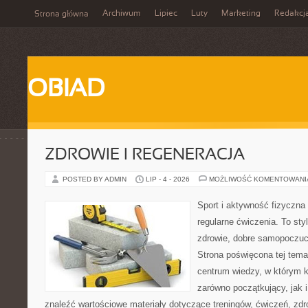
Archiwum
Lipiec
Luty
Marketing
Redakcj
Strona główna
OBIAD
ZDROWIE I REGENERACJA
POSTED BY ADMIN
LIP - 4 - 2026
MOŻLIWOŚĆ KOMENTOWAN
Sport i aktywność fizyczna 
regularne ćwiczenia. To sty
zdrowie, dobre samopoczuci
Strona poświęcona tej tem
centrum wiedzy, w którym k
zarówno początkujący, jak
znaleźć wartościowe materiały dotyczące treningów, ćwiczeń, zdr