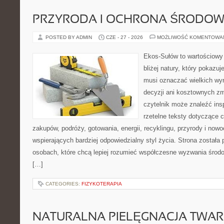
PRZYRODA I OCHRONA ŚRODOW
POSTED BY ADMIN
CZE - 27 - 2026
MOŻLIWOŚĆ KOMENTOWA
Ekos-Sułów to wartościowy
bliżej natury, który pokazuj
musi oznaczać wielkich wy
decyzji ani kosztownych zm
czytelnik może znaleźć insp
rzetelne teksty dotyczące
zakupów, podróży, gotowania, energii, recyklingu, przyrody i no
wspierających bardziej odpowiedzialny styl życia. Strona została
osobach, które chcą lepiej rozumieć współczesne wyzwania środ
[…]
CATEGORIES:
FIZYKOTERAPIA
NATURALNA PIELĘGNACJA TWAR