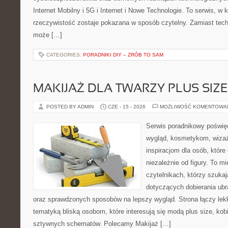
Internet Mobilny i 5G i Internet i Nowe Technologie. To serwis, w
rzeczywistość zostaje pokazana w sposób czytelny. Zamiast tech
może […]
CATEGORIES:
PORADNIKI DIY – ZRÓB TO SAM
MAKIJAŻ DLA TWARZY PLUS SIZE
POSTED BY ADMIN
CZE - 15 - 2026
MOŻLIWOŚĆ KOMENTOWA
Serwis poradnikowy poświęc
wygląd, kosmetykom, wiza
inspiracjom dla osób, któr
niezależnie od figury. To m
czytelnikach, którzy szuka
dotyczących dobierania ubr
oraz sprawdzonych sposobów na lepszy wygląd. Strona łączy lekk
tematyką bliską osobom, które interesują się modą plus size, kob
sztywnych schematów. Polecamy Makijaż […]