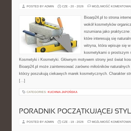
POSTED BY ADMIN
CZE - 20 - 2026
MOŻLIWOŚĆ KOMENTOWA
Bioarp24.pl to strona intern
wokół kosmetyków organic
rozumiana jako praktyczne ź
które interesują się natura
witryna, która wpisuje się 
kosmetykami o prostszym 
Kosmetyki i Kosmetyki. Głównym motywem strony jest świat kos
Bioarp24.pl może zainteresować zarówno miłośników naturalnych 
którzy poszukują ciekawych marek kosmetycznych. Charakter str
[…]
CATEGORIES:
KUCHNIA JAPOŃSKA
PORADNIK POCZĄTKUJĄCEJ STYL
POSTED BY ADMIN
CZE - 19 - 2026
MOŻLIWOŚĆ KOMENTOWA