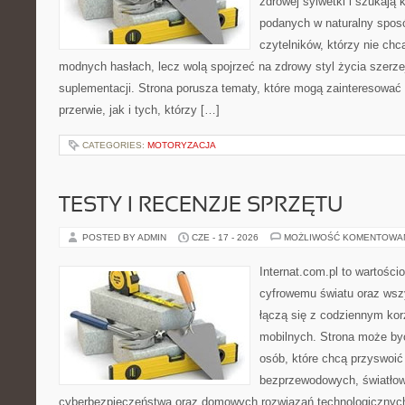
zdrowej sylwetki i szukają 
podanych w naturalny sposó
czytelników, którzy nie chc
modnych hasłach, lecz wolą spojrzeć na zdrowy styl życia szerze
suplementacji. Strona porusza tematy, które mogą zainteresowa
przerwie, jak i tych, którzy […]
CATEGORIES:
MOTORYZACJA
TESTY I RECENZJE SPRZĘTU
POSTED BY ADMIN
CZE - 17 - 2026
MOŻLIWOŚĆ KOMENTOWA
Internat.com.pl to wartośc
cyfrowemu światu oraz wsz
łączą się z codziennym ko
mobilnych. Strona może by
osób, które chcą przyswoić 
bezprzewodowych, światłow
cyberbezpieczeństwa oraz domowych rozwiązań technologicznych