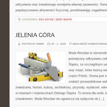
odżywiania oraz świadomego rozwijania własnej sprawności. Serwi
popularyzowaniu aktywności fizycznej, przedstawiając zagadnien
CATEGORIES:
EKO SZYCIE I ZERO WASTE
JELENIA GÓRA
POSTED BY ADMIN
LIP - 2 - 2026
MOŻLIWOŚĆ KOMENTOWAN
Moda Wrocław to różnorodn
poświęcony odkrywaniu ci
Śląsku, ze szczególnym uw
oraz miast, które tworzą n
części Polski. Strona jest
znaleźć przewodnikowe ws
zwiedzania, historii, kultury, architektury, przyrody, wydarzeń, re
w miastach i miasteczkach Dolnego Śląska. To strona dla osób, k
charakterem. Moda Wrocław nie ogranicza się wyłącznie do […]