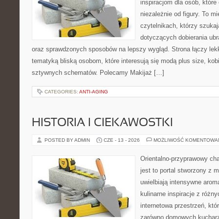
inspiracjom dla osób, któr
niezależnie od figury. To m
czytelnikach, którzy szuka
dotyczących dobierania ubr
oraz sprawdzonych sposobów na lepszy wygląd. Strona łączy lekk
tematyką bliską osobom, które interesują się modą plus size, kob
sztywnych schematów. Polecamy Makijaż […]
CATEGORIES:
ANTI-AGING
HISTORIA I CIEKAWOSTKI
POSTED BY ADMIN
CZE - 13 - 2026
MOŻLIWOŚĆ KOMENTOWA
Orientalno-przyprawowy char
jest to portal stworzony z 
uwielbiają intensywne aroma
kulinarne inspiracje z różny
internetowa przestrzeń, kt
zarówno domowych kucharzy,