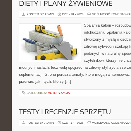
DIETY I PLANY ŻYWIENIOWE
POSTED BY ADMIN
CZE - 18 - 2026
MOŻLIWOŚĆ KOMENTOWA
Spalarnia kalorii – rozbud
odchudzaniu Spalarnia kalor
stworzony z myślą o osoba
zdrowej sylwetki i szukają 
podanych w naturalny sposó
czytelników, którzy nie chc
modnych hasłach, lecz wolą spojrzeć na zdrowy styl życia szerze
suplementacji. Strona porusza tematy, które mogą zainteresowa
przerwie, jak i tych, którzy […]
CATEGORIES:
MOTORYZACJA
TESTY I RECENZJE SPRZĘTU
POSTED BY ADMIN
CZE - 17 - 2026
MOŻLIWOŚĆ KOMENTOWA