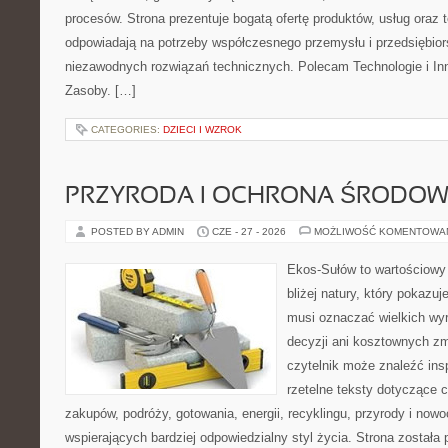
procesów. Strona prezentuje bogatą ofertę produktów, usług oraz t
odpowiadają na potrzeby współczesnego przemysłu i przedsiębio
niezawodnych rozwiązań technicznych. Polecam Technologie i Inn
Zasoby. […]
CATEGORIES:
DZIECI I WZROK
PRZYRODA I OCHRONA ŚRODOW
POSTED BY ADMIN
CZE - 27 - 2026
MOŻLIWOŚĆ KOMENTOWA
Ekos-Sułów to wartościowy
bliżej natury, który pokazuj
musi oznaczać wielkich wy
decyzji ani kosztownych zm
czytelnik może znaleźć insp
rzetelne teksty dotyczące
zakupów, podróży, gotowania, energii, recyklingu, przyrody i no
wspierających bardziej odpowiedzialny styl życia. Strona została