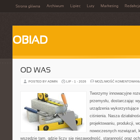
Archiwum
Lipiec
Luty
Marketing
Redakcj
Strona główna
OBIAD
OD WAS
POSTED BY ADMIN
LIP - 1 - 2026
MOŻLIWOŚĆ KOMENTOWAN
Tworzymy innowacyjne rozw
przemysłu, dostarczając wy
urządzenia wykorzystujące
ciśnienia. Nasza działalnoś
projektowaniu, produkcji, w
nowoczesnych rozwiązań, k
wszędzie tam, gdzie liczy się niezawodność, staranność oraz o