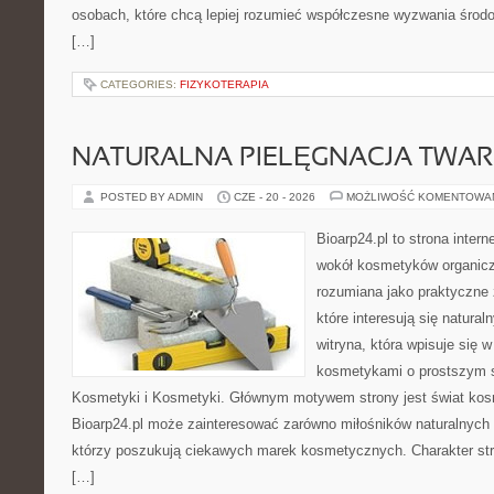
osobach, które chcą lepiej rozumieć współczesne wyzwania środ
[…]
CATEGORIES:
FIZYKOTERAPIA
NATURALNA PIELĘGNACJA TWAR
POSTED BY ADMIN
CZE - 20 - 2026
MOŻLIWOŚĆ KOMENTOWA
Bioarp24.pl to strona intern
wokół kosmetyków organic
rozumiana jako praktyczne ź
które interesują się natura
witryna, która wpisuje się 
kosmetykami o prostszym 
Kosmetyki i Kosmetyki. Głównym motywem strony jest świat kos
Bioarp24.pl może zainteresować zarówno miłośników naturalnych 
którzy poszukują ciekawych marek kosmetycznych. Charakter str
[…]