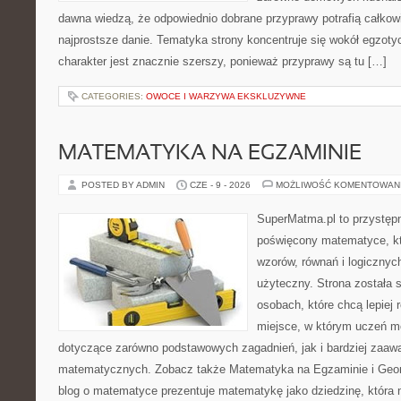
dawna wiedzą, że odpowiednio dobrane przyprawy potrafią całkow
najprostsze danie. Tematyka strony koncentruje się wokół egzoty
charakter jest znacznie szerszy, ponieważ przyprawy są tu […]
CATEGORIES:
OWOCE I WARZYWA EKSKLUZYWNE
MATEMATYKA NA EGZAMINIE
POSTED BY ADMIN
CZE - 9 - 2026
MOŻLIWOŚĆ KOMENTOWAN
SuperMatma.pl to przystępn
poświęcony matematyce, któ
wzorów, równań i logicznyc
użyteczny. Strona została 
osobach, które chcą lepiej
miejsce, w którym uczeń m
dotyczące zarówno podstawowych zagadnień, jak i bardziej zaa
matematycznych. Zobacz także Matematyka na Egzaminie i Geomet
blog o matematyce prezentuje matematykę jako dziedzinę, która 