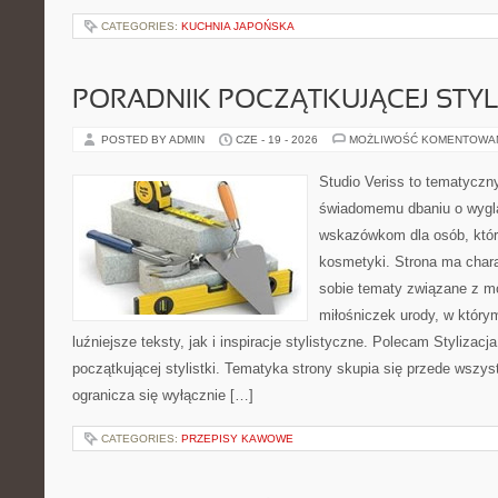
CATEGORIES:
KUCHNIA JAPOŃSKA
PORADNIK POCZĄTKUJĄCEJ STYL
POSTED BY ADMIN
CZE - 19 - 2026
MOŻLIWOŚĆ KOMENTOWA
Studio Veriss to tematyczn
świadomemu dbaniu o wygl
wskazówkom dla osób, któr
kosmetyki. Strona ma chara
sobie tematy związane z mo
miłośniczek urody, w któr
luźniejsze teksty, jak i inspiracje stylistyczne. Polecam Stylizacja
początkującej stylistki. Tematyka strony skupia się przede wszys
ogranicza się wyłącznie […]
CATEGORIES:
PRZEPISY KAWOWE