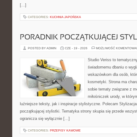
[…]
CATEGORIES:
KUCHNIA JAPOŃSKA
PORADNIK POCZĄTKUJĄCEJ STYL
POSTED BY ADMIN
CZE - 19 - 2026
MOŻLIWOŚĆ KOMENTOWA
Studio Veriss to tematyczn
świadomemu dbaniu o wygl
wskazówkom dla osób, któr
kosmetyki. Strona ma chara
sobie tematy związane z mo
miłośniczek urody, w któr
luźniejsze teksty, jak i inspiracje stylistyczne. Polecam Stylizacja
początkującej stylistki. Tematyka strony skupia się przede wszys
ogranicza się wyłącznie […]
CATEGORIES:
PRZEPISY KAWOWE