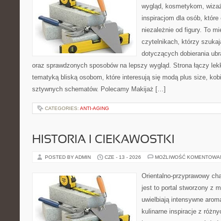
wygląd, kosmetykom, wiza
inspiracjom dla osób, któr
niezależnie od figury. To m
czytelnikach, którzy szuka
dotyczących dobierania ubr
oraz sprawdzonych sposobów na lepszy wygląd. Strona łączy lekk
tematyką bliską osobom, które interesują się modą plus size, kob
sztywnych schematów. Polecamy Makijaż […]
CATEGORIES:
ANTI-AGING
HISTORIA I CIEKAWOSTKI
POSTED BY ADMIN
CZE - 13 - 2026
MOŻLIWOŚĆ KOMENTOWA
Orientalno-przyprawowy char
jest to portal stworzony z 
uwielbiają intensywne aroma
kulinarne inspiracje z różny