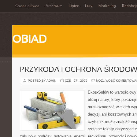
Archiwum
Lipiec
Luty
Marketing
Redakcj
Strona główna
OBIAD
PRZYRODA I OCHRONA ŚRODOW
POSTED BY ADMIN
CZE - 27 - 2026
MOŻLIWOŚĆ KOMENTOWA
Ekos-Sułów to wartościowy
bliżej natury, który pokazuj
musi oznaczać wielkich wy
decyzji ani kosztownych zm
czytelnik może znaleźć insp
rzetelne teksty dotyczące
zakupów, podróży, gotowania, energii, recyklingu, przyrody i no