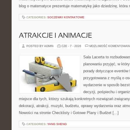
blog o matematyce prezentuje matematykę jako dziedzinę, która 
CATEGORIES:
SOCZEWKI KONTAKTOWE
ATRAKCJE I ANIMACJE
POSTED BY ADMIN
CZE - 7 - 2026
MOŻLIWOŚĆ KOMENTOWAN
Sala Lacerta to rozbudowa
planowaniu przyjęć, w któr
porady dotyczące eventów 
przygotowana z myślą o os
wydarzenie w sposób bezs
decyzji, pośpiechu i organ
miejsce dla tych, którzy szukają konkretnych rozwiązań związan
dekoracji, atrakcji, muzyki, budżetu, oprawy wydarzenia oraz atm
Nowości na stronie Checklisty i Gotowe Plany i Budżet […]
CATEGORIES:
YANG SHENG