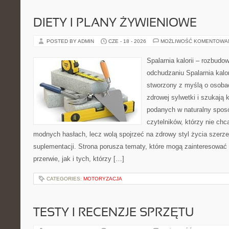
DIETY I PLANY ŻYWIENIOWE
POSTED BY ADMIN
CZE - 18 - 2026
MOŻLIWOŚĆ KOMENTOWA
Spalarnia kalorii – rozbud
odchudzaniu Spalarnia kalor
stworzony z myślą o osoba
zdrowej sylwetki i szukają 
podanych w naturalny sposó
czytelników, którzy nie chc
modnych hasłach, lecz wolą spojrzeć na zdrowy styl życia szerze
suplementacji. Strona porusza tematy, które mogą zainteresowa
przerwie, jak i tych, którzy […]
CATEGORIES:
MOTORYZACJA
TESTY I RECENZJE SPRZĘTU