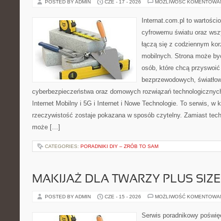
POSTED BY ADMIN
CZE - 17 - 2026
MOŻLIWOŚĆ KOMENTOWA
Internat.com.pl to wartośc
cyfrowemu światu oraz wsz
łączą się z codziennym ko
mobilnych. Strona może by
osób, które chcą przyswoić 
bezprzewodowych, światłow
cyberbezpieczeństwa oraz domowych rozwiązań technologicznych
Internet Mobilny i 5G i Internet i Nowe Technologie. To serwis, w
rzeczywistość zostaje pokazana w sposób czytelny. Zamiast tech
może […]
CATEGORIES:
PORADNIKI DIY – ZRÓB TO SAM
MAKIJAŻ DLA TWARZY PLUS SIZE
POSTED BY ADMIN
CZE - 15 - 2026
MOŻLIWOŚĆ KOMENTOWA
Serwis poradnikowy poświęc