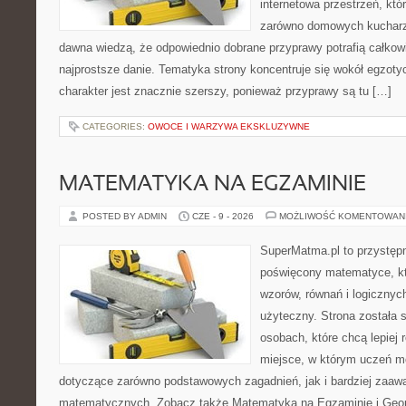
internetowa przestrzeń, kt
zarówno domowych kucharzy,
dawna wiedzą, że odpowiednio dobrane przyprawy potrafią całkow
najprostsze danie. Tematyka strony koncentruje się wokół egzoty
charakter jest znacznie szerszy, ponieważ przyprawy są tu […]
CATEGORIES:
OWOCE I WARZYWA EKSKLUZYWNE
MATEMATYKA NA EGZAMINIE
POSTED BY ADMIN
CZE - 9 - 2026
MOŻLIWOŚĆ KOMENTOWAN
SuperMatma.pl to przystępn
poświęcony matematyce, któ
wzorów, równań i logicznyc
użyteczny. Strona została 
osobach, które chcą lepiej
miejsce, w którym uczeń m
dotyczące zarówno podstawowych zagadnień, jak i bardziej zaa
matematycznych. Zobacz także Matematyka na Egzaminie i Geomet