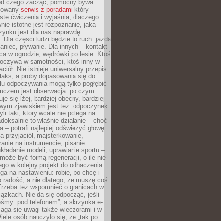
 od czego zacząć, pomocny bywa
acowany
serwis z poradami
który
ste ćwiczenia i wyjaśnia, dlaczego
wnie istotne jest rozpoznanie, jaka
zynku jest dla nas naprawdę
. Dla części ludzi będzie to ruch: jazda
taniec, pływanie. Dla innych – kontakt
aca w ogrodzie, wędrówki po lesie. Ktoś
poczywa w samotności, ktoś inny w
ciół. Nie istnieje uniwersalny przepis
elaks, a próby dopasowania się do
ylu odpoczywania mogą tylko pogłębić
Kluczem jest obserwacja: po czym
ję się lżej, bardziej obecny, bardziej
wym zjawiskiem jest też „odpoczynek
li taki, który wcale nie polega na
adoksalnie to właśnie działanie – choć
a – potrafi najlepiej odświeżyć głowę.
a przyjaciół, majsterkowanie,
ranie na instrumencie, pisanie
kładanie modeli, uprawianie sportu –
może być formą regeneracji, o ile nie
go w kolejny projekt do odhaczenia.
ga na nastawieniu: robię, bo chcę i
o radość, a nie dlatego, że muszę coś
Trzeba też wspomnieć o granicach w
iązkach. Nie da się odpocząć, jeśli
śmy „pod telefonem”, a skrzynka e-
aga się uwagi także wieczorami i w
ele osób nauczyło się, że „tak po