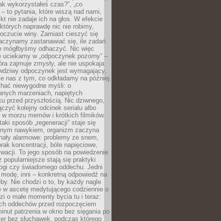
„jak wykorzystałeś czas?”, „co
 – to pytania, które wiszą nad nami,
ikt nie zadaje ich na głos. W efekcie
tórych naprawdę nic nie robimy,
poczucie winy. Zamiast cieszyć się
aczynamy zastanawiać się, ile zadań
e mógłbyśmy odhaczyć. Nic więc
e uciekamy w „odpoczynek pozorny” –
óra zajmuje zmysły, ale nie uspokaja
wdziwy odpoczynek jest wymagający,
je nas z tym, co odkładamy na później.
chać niewygodne myśli: o
wanych marzeniach, napiętych
ęku przed przyszłością. Nic dziwnego,
łączyć kolejny odcinek serialu albo
 w morzu memów i krótkich filmików.
taki sposób „regeneracji” staje się
nym nawykiem, organizm zaczyna
nały alarmowe: problemy ze snem,
brak koncentracji, bóle napięciowe,
wacji. To jego sposób na powiedzenie
z popularniejsze stają się praktyki
jogi czy świadomego oddechu. Jedni
 modę, inni – konkretną odpowiedź na
eby. Nie chodzi o to, by każdy nagle
ę w ascetę medytującego codziennie o
zi o małe momenty bycia tu i teraz:
kich oddechów przed rozpoczęciem
minut patrzenia w okno bez sięgania po
cer bez słuchawek, podczas którego