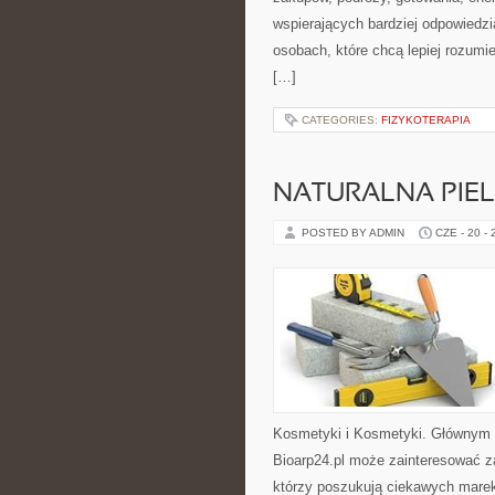
wspierających bardziej odpowiedzi
osobach, które chcą lepiej rozum
[…]
CATEGORIES:
FIZYKOTERAPIA
NATURALNA PIE
POSTED BY ADMIN
CZE - 20 -
Kosmetyki i Kosmetyki. Głównym 
Bioarp24.pl może zainteresować z
którzy poszukują ciekawych marek