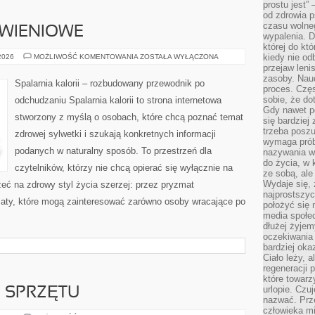
prostu jest” 
od zdrowia 
czasu wolneg
YWIENIOWE
wypalenia. D
której do kt
DIETY
kiedy nie od
 2026
MOŻLIWOŚĆ KOMENTOWANIA
ZOSTAŁA WYŁĄCZONA
I
przejaw leni
PLANY
zasoby. Nau
ŻYWIENIOWE
Spalarnia kalorii – rozbudowany przewodnik po
proces. Czę
sobie, że do
odchudzaniu Spalarnia kalorii to strona internetowa
Gdy nawet po
stworzony z myślą o osobach, które chcą poznać temat
się bardziej
trzeba poszu
zdrowej sylwetki i szukają konkretnych informacji
wymaga prób
podanych w naturalny sposób. To przestrzeń dla
nazywania wł
do życia, w 
czytelników, którzy nie chcą opierać się wyłącznie na
ze sobą, ale 
Wydaje się, 
eć na zdrowy styl życia szerzej: przez pryzmat
najprostszy
maty, które mogą zainteresować zarówno osoby wracające po
położyć się 
media społe
dłużej żyje
oczekiwania
bardziej oka
Ciało leży, 
regeneracji 
które towar
urlopie. Czuj
E SPRZĘTU
nazwać. Prze
człowieka mi