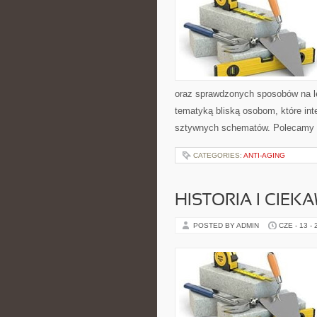
oraz sprawdzonych sposobów na le
tematyką bliską osobom, które inte
sztywnych schematów. Polecamy 
CATEGORIES:
ANTI-AGING
HISTORIA I CIEK
POSTED BY ADMIN
CZE - 13 -