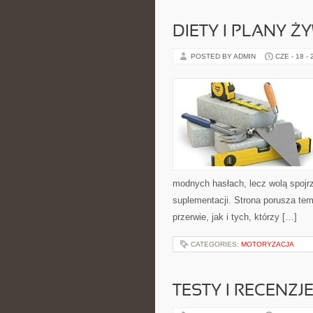
DIETY I PLANY Ż
POSTED BY ADMIN
CZE - 18 -
modnych hasłach, lecz wolą spojrz
suplementacji. Strona porusza te
przerwie, jak i tych, którzy […]
CATEGORIES:
MOTORYZACJA
TESTY I RECENZJ