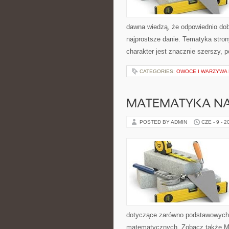
dawna wiedzą, że odpowiednio dob
najprostsze danie. Tematyka stron
charakter jest znacznie szerszy, 
CATEGORIES:
OWOCE I WARZYWA
MATEMATYKA NA
POSTED BY ADMIN
CZE - 9 - 2
dotyczące zarówno podstawowych 
matematycznych. Zobacz także Mat