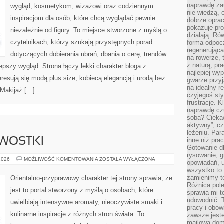
naprawdę za
wygląd, kosmetykom, wizażowi oraz codziennym
nie wiedzą,
inspiracjom dla osób, które chcą wyglądać pewnie
dobrze opr
pokazuje pro
niezależnie od figury. To miejsce stworzone z myślą o
działają. Ró
czytelnikach, którzy szukają przystępnych porad
forma odpoc
regenerująca
dotyczących dobierania ubrań, dbania o cerę, trendów
na rowerze, 
z naturą, pr
pszy wygląd. Strona łączy lekki charakter bloga z
najlepiej wy
resują się modą plus size, kobiecą elegancją i urodą bez
gwarze przyja
na idealny r
Makijaż […]
czyjegoś st
frustrację. 
naprawdę czu
sobą? Cieka
aktywny”, czy
leżeniu. Par
AWOSTKI
inne niż prac
Gotowanie dl
rysowanie, g
HISTORIA
 2026
MOŻLIWOŚĆ KOMENTOWANIA
ZOSTAŁA WYŁĄCZONA
opowiadań, u
I
wszystko to 
CIEKAWOSTKI
zamienimy te
Orientalno-przyprawowy charakter tej strony sprawia, że
Różnica pole
jest to portal stworzony z myślą o osobach, które
sprawia mi t
udowodnić. 
uwielbiają intensywne aromaty, nieoczywiste smaki i
pracy i obow
kulinarne inspiracje z różnych stron świata. To
zawsze jeste
mailowa dom