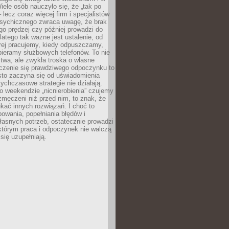
ele osób nauczyło się, że „tak po
– lecz coraz więcej firm i specjalistów
psychicznego zwraca uwagę, że brak
o prędzej czy później prowadzi do
latego tak ważne jest ustalenie, od
órej pracujemy, kiedy odpuszczamy,
bieramy służbowych telefonów. To nie
stwa, ale zwykła troska o własne
czenie się prawdziwego odpoczynku to
sto zaczyna się od uświadomienia
tychczasowe strategie nie działają.
 weekendzie „nicnierobienia” czujemy
 zmęczeni niż przed nim, to znak, że
kać innych rozwiązań. I choć to
owania, popełniania błędów i
asnych potrzeb, ostatecznie prowadzi
którym praca i odpoczynek nie walczą
się uzupełniają.