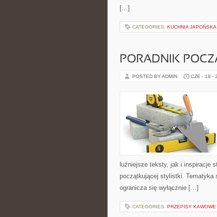
[…]
CATEGORIES:
KUCHNIA JAPOŃSKA
PORADNIK POCZĄ
POSTED BY ADMIN
CZE - 19 -
luźniejsze teksty, jak i inspiracje
początkującej stylistki. Tematyka 
ogranicza się wyłącznie […]
CATEGORIES:
PRZEPISY KAWOWE