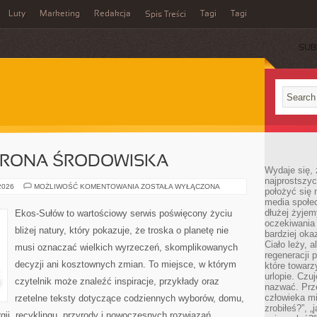
Luty
Marketing
Redakcja
Tagi
Tagi
Spis Treści
SUB
HRONA ŚRODOWISKA
Wydaje się, 
najprostszy
PRZYRODA
 2026
MOŻLIWOŚĆ KOMENTOWANIA
ZOSTAŁA WYŁĄCZONA
położyć się 
I
media społe
OCHRONA
ŚRODOWISKA
dłużej żyje
Ekos-Sułów to wartościowy serwis poświęcony życiu
oczekiwania
bliżej natury, który pokazuje, że troska o planetę nie
bardziej oka
Ciało leży, 
musi oznaczać wielkich wyrzeczeń, skomplikowanych
regeneracji 
decyzji ani kosztownych zmian. To miejsce, w którym
które towar
urlopie. Czuj
czytelnik może znaleźć inspiracje, przykłady oraz
nazwać. Prze
człowieka mi
rzetelne teksty dotyczące codziennych wyborów, domu,
zrobiłeś?”, 
gii, recyklingu, przyrody i nowoczesnych rozwiązań