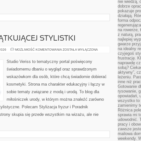
nie wiedzą,
dobrze opr
pokazuje pro
działają. Ró
forma odpoc
regenerująca
na rowerze, 
z naturą, pr
TKUJĄCEJ STYLISTKI
najlepiej wy
gwarze przyja
na idealny r
PORADNIK
 2026
MOŻLIWOŚĆ KOMENTOWANIA
ZOSTAŁA WYŁĄCZONA
POCZĄTKUJĄCEJ
czyjegoś st
STYLISTKI
frustrację. 
Studio Veriss to tematyczny portal poświęcony
naprawdę czu
sobą? Cieka
świadomemu dbaniu o wygląd oraz sprawdzonym
aktywny”, czy
wskazówkom dla osób, które chcą świadomie dobierać
leżeniu. Par
inne niż prac
kosmetyki. Strona ma charakter edukacyjny i łączy w
Gotowanie dl
rysowanie, g
sobie tematy związane z modą i urodą. To blog dla
opowiadań, u
miłośniczek urody, w którym można znaleźć zarówno
wszystko to 
zamienimy te
 stylistyczne. Polecam Stylizacja fryzur i Poradnik
Różnica pole
strony skupia się przede wszystkim na wizażu, ale nie
sprawia mi t
udowodnić. 
pracy i obow
zawsze jeste
mailowa dom
weekendy. Wi