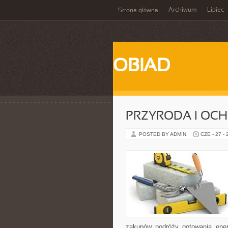
Archiwum
Lipiec
Strona główna
OBIAD
PRZYRODA I OC
POSTED BY ADMIN
CZE - 27 -
zakupów, podróży, gotowania, ener