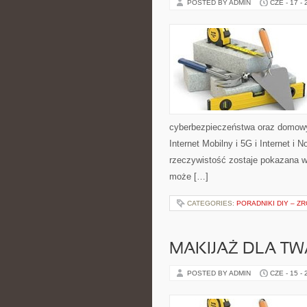
POSTED BY ADMIN
CZE - 17 -
cyberbezpieczeństwa oraz domowy
Internet Mobilny i 5G i Internet i
rzeczywistość zostaje pokazana w
może […]
CATEGORIES:
PORADNIKI DIY – Z
MAKIJAŻ DLA TW
POSTED BY ADMIN
CZE - 15 -