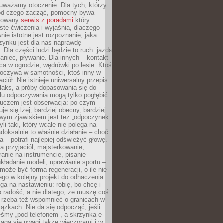
uważamy otoczenie. Dla tych, którzy
 od czego zacząć, pomocny bywa
acowany
serwis z poradami
który
ste ćwiczenia i wyjaśnia, dlaczego
wnie istotne jest rozpoznanie, jaka
zynku jest dla nas naprawdę
. Dla części ludzi będzie to ruch: jazda
taniec, pływanie. Dla innych – kontakt
aca w ogrodzie, wędrówki po lesie. Ktoś
poczywa w samotności, ktoś inny w
ciół. Nie istnieje uniwersalny przepis
elaks, a próby dopasowania się do
ylu odpoczywania mogą tylko pogłębić
Kluczem jest obserwacja: po czym
ję się lżej, bardziej obecny, bardziej
wym zjawiskiem jest też „odpoczynek
li taki, który wcale nie polega na
adoksalnie to właśnie działanie – choć
a – potrafi najlepiej odświeżyć głowę.
a przyjaciół, majsterkowanie,
ranie na instrumencie, pisanie
kładanie modeli, uprawianie sportu –
może być formą regeneracji, o ile nie
go w kolejny projekt do odhaczenia.
ga na nastawieniu: robię, bo chcę i
o radość, a nie dlatego, że muszę coś
Trzeba też wspomnieć o granicach w
iązkach. Nie da się odpocząć, jeśli
śmy „pod telefonem”, a skrzynka e-
aga się uwagi także wieczorami i w