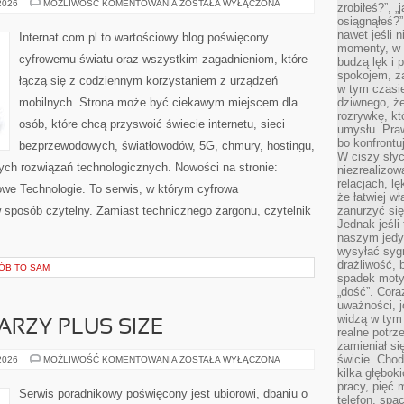
TESTY
 2026
MOŻLIWOŚĆ KOMENTOWANIA
ZOSTAŁA WYŁĄCZONA
zrobiłeś?”, 
I
osiągnąłeś?”
RECENZJE
SPRZĘTU
nawet jeśli n
Internat.com.pl to wartościowy blog poświęcony
momenty, w k
cyfrowemu światu oraz wszystkim zagadnieniom, które
budzą lęk i 
spokojem, z
łączą się z codziennym korzystaniem z urządzeń
w tym czasi
mobilnych. Strona może być ciekawym miejscem dla
dziwnego, ż
rozrywkę, kt
osób, które chcą przyswoić świecie internetu, sieci
umysłu. Pra
bo konfrontu
bezprzewodowych, światłowodów, 5G, chmury, hostingu,
W ciszy sły
ch rozwiązań technologicznych. Nowości na stronie:
niezrealizo
relacjach, l
 Nowe Technologie. To serwis, w którym cyfrowa
że łatwiej w
 sposób czytelny. Zamiast technicznego żargonu, czytelnik
zanurzyć się
Jednak jeśli 
naszym jedy
wysyłać syg
drażliwość, 
RÓB TO SAM
spadek moty
„dość”. Cora
uważności, 
widzą w tym
ARZY PLUS SIZE
realne potrz
zamieniał si
świcie. Chod
MAKIJAŻ
 2026
MOŻLIWOŚĆ KOMENTOWANIA
ZOSTAŁA WYŁĄCZONA
DLA
kilka głębo
TWARZY
pracy, pięć 
PLUS
Serwis poradnikowy poświęcony jest ubiorowi, dbaniu o
SIZE
telefon, spa