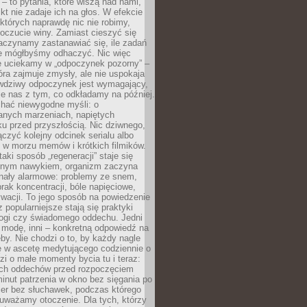
 – to pytania, które wiszą nad nami,
ikt nie zadaje ich na głos. W efekcie
tórych naprawdę nic nie robimy,
poczucie winy. Zamiast cieszyć się
aczynamy zastanawiać się, ile zadań
e mógłbyśmy odhaczyć. Nic więc
e uciekamy w „odpoczynek pozorny” –
óra zajmuje zmysły, ale nie uspokaja
wdziwy odpoczynek jest wymagający,
je nas z tym, co odkładamy na później.
chać niewygodne myśli: o
wanych marzeniach, napiętych
ęku przed przyszłością. Nic dziwnego,
łączyć kolejny odcinek serialu albo
 w morzu memów i krótkich filmików.
taki sposób „regeneracji” staje się
nym nawykiem, organizm zaczyna
nały alarmowe: problemy ze snem,
brak koncentracji, bóle napięciowe,
wacji. To jego sposób na powiedzenie
z popularniejsze stają się praktyki
jogi czy świadomego oddechu. Jedni
 modę, inni – konkretną odpowiedź na
eby. Nie chodzi o to, by każdy nagle
ę w ascetę medytującego codziennie o
zi o małe momenty bycia tu i teraz:
kich oddechów przed rozpoczęciem
minut patrzenia w okno bez sięgania po
cer bez słuchawek, podczas którego
uważamy otoczenie. Dla tych, którzy