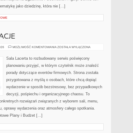
ematykę jako dziedzinę, która nie […]
TOWE
ACJE
ATRAKCJE
026
MOŻLIWOŚĆ KOMENTOWANIA
ZOSTAŁA WYŁĄCZONA
I
ANIMACJE
Sala Lacerta to rozbudowany serwis poświęcony
planowaniu przyjęć, w którym czytelnik może znaleźć
porady dotyczące eventów firmowych. Strona została
przygotowana z myślą o osobach, które chcą dopiąć
wydarzenie w sposób bezstresowy, bez przypadkowych
decyzji, pośpiechu i organizacyjnego chaosu. To
 konkretnych rozwiązań związanych z wyborem sali, menu,
etu, oprawy wydarzenia oraz atmosfery całego spotkania.
otowe Plany i Budżet […]