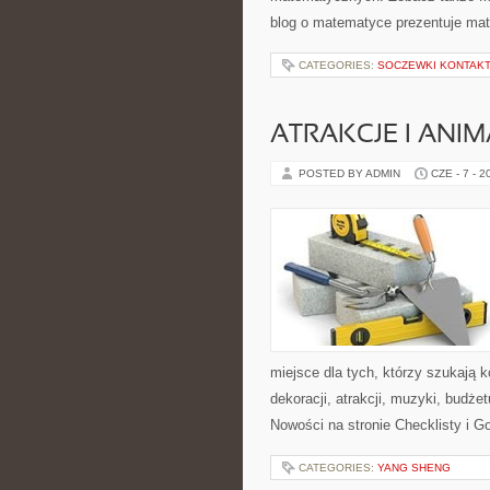
blog o matematyce prezentuje mat
CATEGORIES:
SOCZEWKI KONTAK
ATRAKCJE I ANIM
POSTED BY ADMIN
CZE - 7 - 2
miejsce dla tych, którzy szukają
dekoracji, atrakcji, muzyki, budż
Nowości na stronie Checklisty i G
CATEGORIES:
YANG SHENG