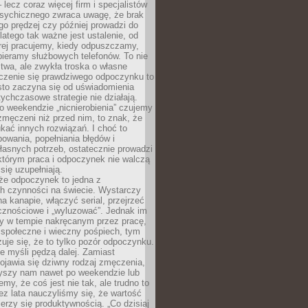
– lecz coraz więcej firm i specjalistów
psychicznego zwraca uwagę, że brak
o prędzej czy później prowadzi do
latego tak ważne jest ustalenie, od
órej pracujemy, kiedy odpuszczamy,
bieramy służbowych telefonów. To nie
stwa, ale zwykła troska o własne
czenie się prawdziwego odpoczynku to
sto zaczyna się od uświadomienia
tychczasowe strategie nie działają.
 weekendzie „nicnierobienia” czujemy
 zmęczeni niż przed nim, to znak, że
kać innych rozwiązań. I choć to
owania, popełniania błędów i
asnych potrzeb, ostatecznie prowadzi
którym praca i odpoczynek nie walczą
się uzupełniają.
że odpoczynek to jedna z
ch czynności na świecie. Wystarczy
na kanapie, włączyć serial, przejrzeć
cznościowe i „wyluzować”. Jednak im
my w tempie nakręcanym przez pracę,
 społeczne i wieczny pośpiech, tym
zuje się, że to tylko pozór odpoczynku.
ale myśli pędzą dalej. Zamiast
pojawia się dziwny rodzaj zmęczenia,
zyszy nam nawet po weekendzie lub
emy, że coś jest nie tak, ale trudno to
z lata nauczyliśmy się, że wartość
erzy się produktywnością. „Co dzisiaj