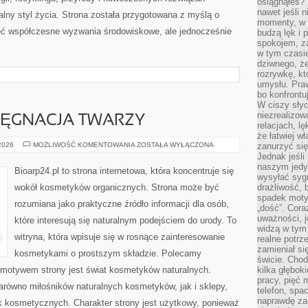
osiągnąłeś?”
nawet jeśli n
alny styl życia. Strona została przygotowana z myślą o
momenty, w k
ieć współczesne wyzwania środowiskowe, ale jednocześnie
budzą lęk i 
spokojem, z
w tym czasi
dziwnego, ż
rozrywkę, kt
umysłu. Pra
bo konfrontu
W ciszy sły
niezrealizo
LĘGNACJA TWARZY
relacjach, l
że łatwiej w
NATURALNA
 2026
MOŻLIWOŚĆ KOMENTOWANIA
ZOSTAŁA WYŁĄCZONA
zanurzyć się
PIELĘGNACJA
Jednak jeśli 
TWARZY
naszym jedy
Bioarp24.pl to strona internetowa, która koncentruje się
wysyłać syg
wokół kosmetyków organicznych. Strona może być
drażliwość, 
spadek moty
rozumiana jako praktyczne źródło informacji dla osób,
„dość”. Cora
uważności, 
które interesują się naturalnym podejściem do urody. To
widzą w tym
witryna, która wpisuje się w rosnące zainteresowanie
realne potrz
zamieniał si
kosmetykami o prostszym składzie. Polecamy
świcie. Chod
motywem strony jest świat kosmetyków naturalnych.
kilka głębo
pracy, pięć 
arówno miłośników naturalnych kosmetyków, jak i sklepy,
telefon, spa
naprawdę za
 kosmetycznych. Charakter strony jest użytkowy, ponieważ