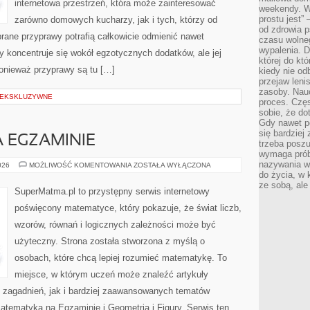
internetowa przestrzeń, która może zainteresować
weekendy. Wi
prostu jest” 
zarówno domowych kucharzy, jak i tych, którzy od
od zdrowia 
rane przyprawy potrafią całkowicie odmienić nawet
czasu wolneg
wypalenia. D
y koncentruje się wokół egzotycznych dodatków, ale jej
której do kt
ponieważ przyprawy są tu […]
kiedy nie od
przejaw leni
zasoby. Nau
 EKSKLUZYWNE
proces. Czę
sobie, że do
Gdy nawet po
się bardziej
 EGZAMINIE
trzeba poszu
wymaga prób
nazywania wł
MATEMATYKA
026
MOŻLIWOŚĆ KOMENTOWANIA
ZOSTAŁA WYŁĄCZONA
NA
do życia, w 
EGZAMINIE
ze sobą, ale 
SuperMatma.pl to przystępny serwis internetowy
poświęcony matematyce, który pokazuje, że świat liczb,
wzorów, równań i logicznych zależności może być
użyteczny. Strona została stworzona z myślą o
osobach, które chcą lepiej rozumieć matematykę. To
miejsce, w którym uczeń może znaleźć artykuły
zagadnień, jak i bardziej zaawansowanych tematów
ematyka na Egzaminie i Geometria i Figury. Serwis ten