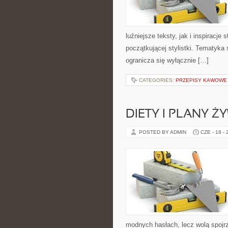
luźniejsze teksty, jak i inspiracje
początkującej stylistki. Tematyka 
ogranicza się wyłącznie […]
CATEGORIES:
PRZEPISY KAWOWE
DIETY I PLANY Ż
POSTED BY ADMIN
CZE - 18 -
modnych hasłach, lecz wolą spojrz