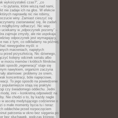
„jak wykorzystałeś czas?”, „co
 – to pytania, które wiszą nad nami,
ikt nie zadaje ich na głos. W efekcie
tórych naprawdę nic nie robimy,
poczucie winy. Zamiast cieszyć się
aczynamy zastanawiać się, ile zadań
e mógłbyśmy odhaczyć. Nic więc
e uciekamy w „odpoczynek pozorny” –
óra zajmuje zmysły, ale nie uspokaja
wdziwy odpoczynek jest wymagający,
je nas z tym, co odkładamy na później.
chać niewygodne myśli: o
wanych marzeniach, napiętych
ęku przed przyszłością. Nic dziwnego,
łączyć kolejny odcinek serialu albo
 w morzu memów i krótkich filmików.
taki sposób „regeneracji” staje się
nym nawykiem, organizm zaczyna
nały alarmowe: problemy ze snem,
brak koncentracji, bóle napięciowe,
wacji. To jego sposób na powiedzenie
z popularniejsze stają się praktyki
jogi czy świadomego oddechu. Jedni
 modę, inni – konkretną odpowiedź na
eby. Nie chodzi o to, by każdy nagle
ę w ascetę medytującego codziennie o
zi o małe momenty bycia tu i teraz:
kich oddechów przed rozpoczęciem
minut patrzenia w okno bez sięgania po
cer bez słuchawek, podczas którego