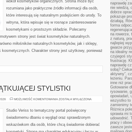
wokół kosmetyków organicznych. Strona może być
naprawdę za
nie wiedzą,
rozumiana jako praktyczne źródło informacji dla osób,
dobrze opr
które interesują się naturalnym podejściem do urody. To
pokazuje pro
działają. Ró
witryna, która wpisuje się w rosnące zainteresowanie
forma odpoc
kosmetykami o prostszym składzie. Polecamy
regenerująca
na rowerze, 
motywem strony jest świat kosmetyków naturalnych.
z naturą, pr
najlepiej wy
arówno miłośników naturalnych kosmetyków, jak i sklepy,
gwarze przyja
 kosmetycznych. Charakter strony jest użytkowy, ponieważ
na idealny r
czyjegoś st
frustrację. 
naprawdę czu
sobą? Cieka
aktywny”, czy
leżeniu. Par
inne niż prac
Gotowanie dl
TKUJĄCEJ STYLISTKI
rysowanie, g
opowiadań, u
PORADNIK
 2026
MOŻLIWOŚĆ KOMENTOWANIA
ZOSTAŁA WYŁĄCZONA
wszystko to 
POCZĄTKUJĄCEJ
zamienimy te
STYLISTKI
Różnica pole
Studio Veriss to tematyczny portal poświęcony
sprawia mi t
świadomemu dbaniu o wygląd oraz sprawdzonym
udowodnić. 
pracy i obow
wskazówkom dla osób, które chcą świadomie dobierać
zawsze jeste
mailowa dom
kosmetyki. Strona ma charakter edukacyjny i łączy w