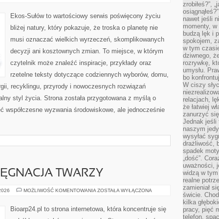
I
zrobiłeś?”, 
OCHRONA
osiągnąłeś?”
ŚRODOWISKA
Ekos-Sułów to wartościowy serwis poświęcony życiu
nawet jeśli n
momenty, w k
bliżej natury, który pokazuje, że troska o planetę nie
budzą lęk i 
musi oznaczać wielkich wyrzeczeń, skomplikowanych
spokojem, z
w tym czasi
decyzji ani kosztownych zmian. To miejsce, w którym
dziwnego, ż
czytelnik może znaleźć inspiracje, przykłady oraz
rozrywkę, kt
umysłu. Pra
rzetelne teksty dotyczące codziennych wyborów, domu,
bo konfrontu
W ciszy sły
gii, recyklingu, przyrody i nowoczesnych rozwiązań
niezrealizo
alny styl życia. Strona została przygotowana z myślą o
relacjach, l
że łatwiej w
ieć współczesne wyzwania środowiskowe, ale jednocześnie
zanurzyć się
Jednak jeśli 
naszym jedy
wysyłać syg
drażliwość, 
spadek moty
„dość”. Cora
uważności, 
LĘGNACJA TWARZY
widzą w tym
realne potrz
zamieniał si
NATURALNA
 2026
MOŻLIWOŚĆ KOMENTOWANIA
ZOSTAŁA WYŁĄCZONA
świcie. Chod
PIELĘGNACJA
TWARZY
kilka głębo
Bioarp24.pl to strona internetowa, która koncentruje się
pracy, pięć 
telefon, spa