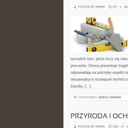
POSTED BY ADMIN
LIP - 1 - 2
wszędzie tam, gdzie liczy się ni
procesów. Strona prezentuje bogatą
odpowiadają na potrzeby współcze
niezawodnych rozwiązań techniczn
Zasoby. […]
CATEGORIES:
DZIECI I WZROK
PRZYRODA I OC
POSTED BY ADMIN
CZE - 27 -