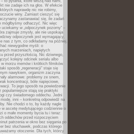
 – to pytania, które wiszą nad nami,
ikt nie zadaje ich na głos. W efekcie
tórych naprawdę nic nie robimy,
poczucie winy. Zamiast cieszyć się
aczynamy zastanawiać się, ile zadań
e mógłbyśmy odhaczyć. Nic więc
e uciekamy w „odpoczynek pozorny” –
óra zajmuje zmysły, ale nie uspokaja
wdziwy odpoczynek jest wymagający,
je nas z tym, co odkładamy na później.
chać niewygodne myśli: o
wanych marzeniach, napiętych
ęku przed przyszłością. Nic dziwnego,
łączyć kolejny odcinek serialu albo
 w morzu memów i krótkich filmików.
taki sposób „regeneracji” staje się
nym nawykiem, organizm zaczyna
nały alarmowe: problemy ze snem,
brak koncentracji, bóle napięciowe,
wacji. To jego sposób na powiedzenie
z popularniejsze stają się praktyki
jogi czy świadomego oddechu. Jedni
 modę, inni – konkretną odpowiedź na
eby. Nie chodzi o to, by każdy nagle
ę w ascetę medytującego codziennie o
zi o małe momenty bycia tu i teraz:
kich oddechów przed rozpoczęciem
minut patrzenia w okno bez sięgania po
cer bez słuchawek, podczas którego
uważamy otoczenie. Dla tych, którzy