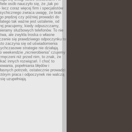
ele osób nauczyło się, że „tak po
– lecz coraz więcej firm i specjalistów
psychicznego zwraca uwagę, że brak
o prędzej czy później prowadzi do
latego tak ważne jest ustalenie, od
órej pracujemy, kiedy odpuszczamy,
bieramy służbowych telefonów. To nie
stwa, ale zwykła troska o własne
czenie się prawdziwego odpoczynku to
sto zaczyna się od uświadomienia
tychczasowe strategie nie działają.
 weekendzie „nicnierobienia” czujemy
 zmęczeni niż przed nim, to znak, że
kać innych rozwiązań. I choć to
owania, popełniania błędów i
asnych potrzeb, ostatecznie prowadzi
którym praca i odpoczynek nie walczą
się uzupełniają.