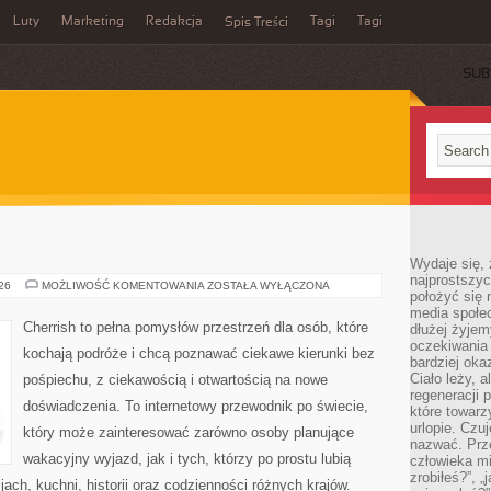
Luty
Marketing
Redakcja
Tagi
Tagi
Spis Treści
SUB
Wydaje się, 
najprostszy
KANADA
026
MOŻLIWOŚĆ KOMENTOWANIA
ZOSTAŁA WYŁĄCZONA
położyć się 
media społe
Cherrish to pełna pomysłów przestrzeń dla osób, które
dłużej żyje
oczekiwania
kochają podróże i chcą poznawać ciekawe kierunki bez
bardziej oka
Ciało leży, 
pośpiechu, z ciekawością i otwartością na nowe
regeneracji 
doświadczenia. To internetowy przewodnik po świecie,
które towar
urlopie. Czuj
który może zainteresować zarówno osoby planujące
nazwać. Prze
wakacyjny wyjazd, jak i tych, którzy po prostu lubią
człowieka mi
zrobiłeś?”, 
jach, kuchni, historii oraz codzienności różnych krajów.