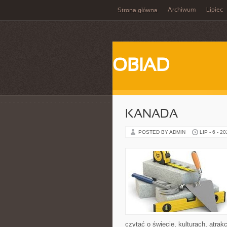
Archiwum
Lipiec
Strona główna
OBIAD
KANADA
POSTED BY ADMIN
LIP - 6 - 2
czytać o świecie, kulturach, atrakc