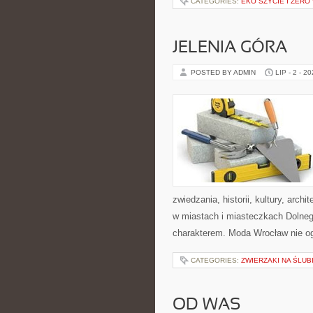
CATEGORIES:
EKO SZYCIE I ZERO
JELENIA GÓRA
POSTED BY ADMIN
LIP - 2 - 2
zwiedzania, historii, kultury, arch
w miastach i miasteczkach Dolnego
charakterem. Moda Wrocław nie og
CATEGORIES:
ZWIERZAKI NA ŚLUB
OD WAS