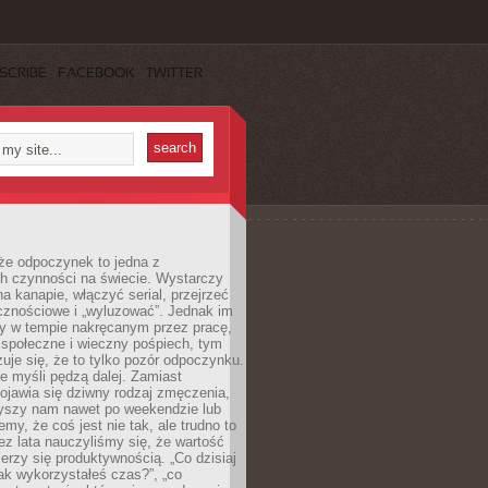
SCRIBE
FACEBOOK
TWITTER
że odpoczynek to jedna z
ch czynności na świecie. Wystarczy
na kanapie, włączyć serial, przejrzeć
cznościowe i „wyluzować”. Jednak im
my w tempie nakręcanym przez pracę,
 społeczne i wieczny pośpiech, tym
zuje się, że to tylko pozór odpoczynku.
ale myśli pędzą dalej. Zamiast
pojawia się dziwny rodzaj zmęczenia,
zyszy nam nawet po weekendzie lub
emy, że coś jest nie tak, ale trudno to
z lata nauczyliśmy się, że wartość
erzy się produktywnością. „Co dzisiaj
„jak wykorzystałeś czas?”, „co