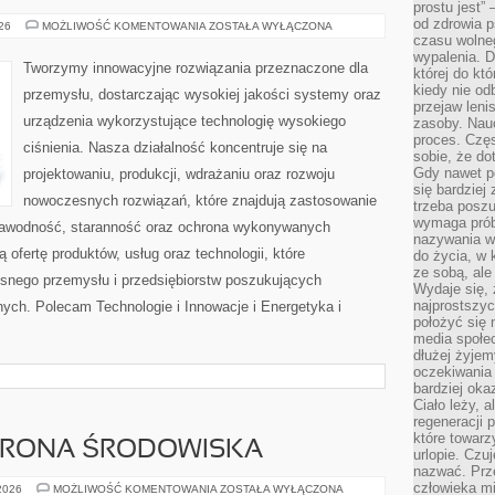
prostu jest” 
od zdrowia 
OD
026
MOŻLIWOŚĆ KOMENTOWANIA
ZOSTAŁA WYŁĄCZONA
WAS
czasu wolneg
wypalenia. D
Tworzymy innowacyjne rozwiązania przeznaczone dla
której do kt
kiedy nie od
przemysłu, dostarczając wysokiej jakości systemy oraz
przejaw leni
urządzenia wykorzystujące technologię wysokiego
zasoby. Nau
proces. Czę
ciśnienia. Nasza działalność koncentruje się na
sobie, że do
Gdy nawet po
projektowaniu, produkcji, wdrażaniu oraz rozwoju
się bardziej
nowoczesnych rozwiązań, które znajdują zastosowanie
trzeba poszu
wymaga prób
ezawodność, staranność oraz ochrona wykonywanych
nazywania wł
 ofertę produktów, usług oraz technologii, które
do życia, w 
ze sobą, ale 
snego przemysłu i przedsiębiorstw poszukujących
Wydaje się, 
najprostszy
ych. Polecam Technologie i Innowacje i Energetyka i
położyć się 
media społe
dłużej żyje
oczekiwania
bardziej oka
Ciało leży, 
regeneracji 
które towar
HRONA ŚRODOWISKA
urlopie. Czuj
nazwać. Prze
człowieka mi
PRZYRODA
 2026
MOŻLIWOŚĆ KOMENTOWANIA
ZOSTAŁA WYŁĄCZONA