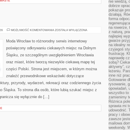
 WASTE
nie wiedzą,
dobrze opr
pokazuje pro
działają. Ró
forma odpoc
regenerująca
na rowerze, 
JELENIA
026
MOŻLIWOŚĆ KOMENTOWANIA
ZOSTAŁA WYŁĄCZONA
z naturą, pr
GÓRA
najlepiej wy
gwarze przyja
Moda Wrocław to różnorodny serwis internetowy
na idealny r
poświęcony odkrywaniu ciekawych miejsc na Dolnym
czyjegoś st
frustrację. 
Śląsku, ze szczególnym uwzględnieniem Wrocławia
naprawdę czu
oraz miast, które tworzą niezwykle ciekawą mapę tej
sobą? Cieka
aktywny”, czy
części Polski. Strona jest miejscem, w którym można
leżeniu. Par
inne niż prac
znaleźć przewodnikowe wskazówki dotyczące
Gotowanie dl
itektury, przyrody, wydarzeń, rekreacji oraz codziennego życia
rysowanie, g
opowiadań, u
 Śląska. To strona dla osób, które lubią szukać miejsc z
wszystko to 
ranicza się wyłącznie do […]
zamienimy te
Różnica pole
sprawia mi t
IE
udowodnić. 
pracy i obow
zawsze jeste
mailowa dom
weekendy. Wi