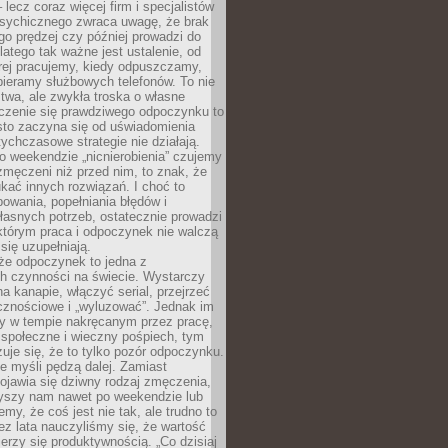
– lecz coraz więcej firm i specjalistów
psychicznego zwraca uwagę, że brak
o prędzej czy później prowadzi do
latego tak ważne jest ustalenie, od
órej pracujemy, kiedy odpuszczamy,
bieramy służbowych telefonów. To nie
stwa, ale zwykła troska o własne
czenie się prawdziwego odpoczynku to
sto zaczyna się od uświadomienia
tychczasowe strategie nie działają.
 weekendzie „nicnierobienia” czujemy
 zmęczeni niż przed nim, to znak, że
kać innych rozwiązań. I choć to
owania, popełniania błędów i
asnych potrzeb, ostatecznie prowadzi
którym praca i odpoczynek nie walczą
się uzupełniają.
że odpoczynek to jedna z
ch czynności na świecie. Wystarczy
na kanapie, włączyć serial, przejrzeć
cznościowe i „wyluzować”. Jednak im
my w tempie nakręcanym przez pracę,
 społeczne i wieczny pośpiech, tym
zuje się, że to tylko pozór odpoczynku.
ale myśli pędzą dalej. Zamiast
pojawia się dziwny rodzaj zmęczenia,
zyszy nam nawet po weekendzie lub
emy, że coś jest nie tak, ale trudno to
z lata nauczyliśmy się, że wartość
erzy się produktywnością. „Co dzisiaj