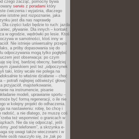
 od czego zacząć, pomocny bywa
acowany
serwis z poradami
który
ste ćwiczenia i wyjaśnia, dlaczego
wnie istotne jest rozpoznanie, jaka
zynku jest dla nas naprawdę
. Dla części ludzi będzie to ruch: jazda
taniec, pływanie. Dla innych – kontakt
aca w ogrodzie, wędrówki po lesie. Ktoś
poczywa w samotności, ktoś inny w
ciół. Nie istnieje uniwersalny przepis
elaks, a próby dopasowania się do
ylu odpoczywania mogą tylko pogłębić
Kluczem jest obserwacja: po czym
ję się lżej, bardziej obecny, bardziej
wym zjawiskiem jest też „odpoczynek
li taki, który wcale nie polega na
adoksalnie to właśnie działanie – choć
a – potrafi najlepiej odświeżyć głowę.
a przyjaciół, majsterkowanie,
ranie na instrumencie, pisanie
kładanie modeli, uprawianie sportu –
może być formą regeneracji, o ile nie
go w kolejny projekt do odhaczenia.
ga na nastawieniu: robię, bo chcę i
o radość, a nie dlatego, że muszę coś
Trzeba też wspomnieć o granicach w
iązkach. Nie da się odpocząć, jeśli
śmy „pod telefonem”, a skrzynka e-
aga się uwagi także wieczorami i w
ele osób nauczyło się, że „tak po