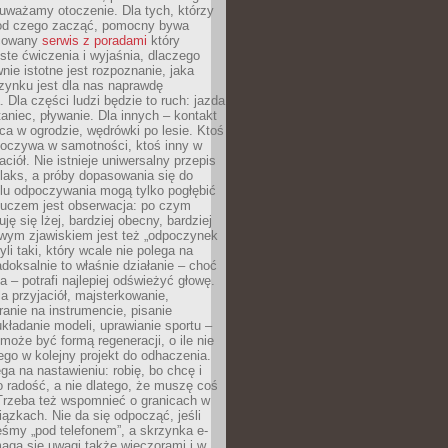
uważamy otoczenie. Dla tych, którzy
 od czego zacząć, pomocny bywa
acowany
serwis z poradami
który
ste ćwiczenia i wyjaśnia, dlaczego
wnie istotne jest rozpoznanie, jaka
zynku jest dla nas naprawdę
. Dla części ludzi będzie to ruch: jazda
taniec, pływanie. Dla innych – kontakt
aca w ogrodzie, wędrówki po lesie. Ktoś
poczywa w samotności, ktoś inny w
ciół. Nie istnieje uniwersalny przepis
elaks, a próby dopasowania się do
ylu odpoczywania mogą tylko pogłębić
Kluczem jest obserwacja: po czym
ję się lżej, bardziej obecny, bardziej
wym zjawiskiem jest też „odpoczynek
li taki, który wcale nie polega na
adoksalnie to właśnie działanie – choć
a – potrafi najlepiej odświeżyć głowę.
a przyjaciół, majsterkowanie,
ranie na instrumencie, pisanie
kładanie modeli, uprawianie sportu –
może być formą regeneracji, o ile nie
go w kolejny projekt do odhaczenia.
ga na nastawieniu: robię, bo chcę i
o radość, a nie dlatego, że muszę coś
Trzeba też wspomnieć o granicach w
iązkach. Nie da się odpocząć, jeśli
śmy „pod telefonem”, a skrzynka e-
aga się uwagi także wieczorami i w