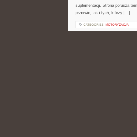
suplementacji. Strona porusza te
przerwie, jak i tych, którzy […]
CATEGORIES:
MOTORYZACJA
TESTY I RECENZJ
POSTED BY ADMIN
CZE - 17 -
cyberbezpieczeństwa oraz domowy
Internet Mobilny i 5G i Internet i
rzeczywistość zostaje pokazana w
może […]