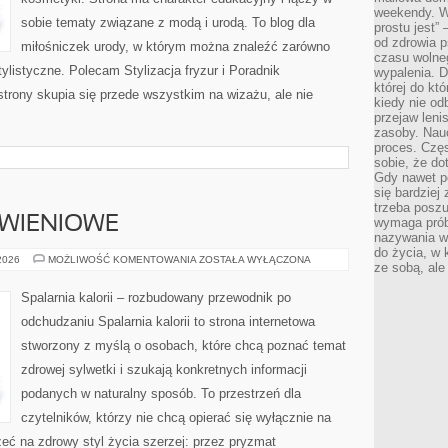
weekendy. Wi
sobie tematy związane z modą i urodą. To blog dla
prostu jest” 
od zdrowia 
miłośniczek urody, w którym można znaleźć zarówno
czasu wolneg
 stylistyczne. Polecam Stylizacja fryzur i Poradnik
wypalenia. D
której do kt
strony skupia się przede wszystkim na wizażu, ale nie
kiedy nie od
przejaw leni
zasoby. Nau
proces. Czę
sobie, że do
Gdy nawet po
się bardziej
trzeba poszu
YWIENIOWE
wymaga prób
nazywania wł
do życia, w 
DIETY
 2026
MOŻLIWOŚĆ KOMENTOWANIA
ZOSTAŁA WYŁĄCZONA
ze sobą, ale 
I
PLANY
ŻYWIENIOWE
Spalarnia kalorii – rozbudowany przewodnik po
odchudzaniu Spalarnia kalorii to strona internetowa
stworzony z myślą o osobach, które chcą poznać temat
zdrowej sylwetki i szukają konkretnych informacji
podanych w naturalny sposób. To przestrzeń dla
czytelników, którzy nie chcą opierać się wyłącznie na
eć na zdrowy styl życia szerzej: przez pryzmat