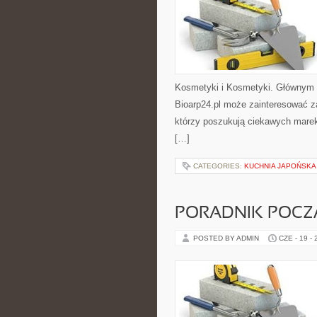
Kosmetyki i Kosmetyki. Głównym 
Bioarp24.pl może zainteresować z
którzy poszukują ciekawych marek
[…]
CATEGORIES:
KUCHNIA JAPOŃSKA
PORADNIK POCZĄ
POSTED BY ADMIN
CZE - 19 -