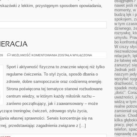
osiągnąłeś?”
nawet jeśli n
 wskazówki z lekkim, przystępnym sposobem opowiadania,
momenty, w k
budzą lęk i 
spokojem, z
w tym czasi
dziwnego, ż
rozrywkę, kt
umysłu. Pra
bo konfrontu
NERACJA
W ciszy sły
niezrealizo
ZDROWIE
026
MOŻLIWOŚĆ KOMENTOWANIA
ZOSTAŁA WYŁĄCZONA
relacjach, l
I
że łatwiej w
REGENERACJA
zanurzyć się
Sport i aktywność fizyczna to znacznie więcej niż tylko
Jednak jeśli 
regularne ćwiczenia. To styl życia, sposób dbania o
naszym jedy
wysyłać syg
zdrowie, dobre samopoczucie oraz codzienną energię.
drażliwość, 
spadek moty
Strona poświęcona tej tematyce stanowi rozbudowane
„dość”. Cora
centrum wiedzy, w którym każdy miłośnik ruchu –
uważności, 
widzą w tym
zarówno początkujący, jak i zaawansowany – może
realne potrz
yczące treningów, ćwiczeń, zdrowego stylu życia,
zamieniał si
świcie. Chod
ania własnej sprawności. Serwis koncentruje się na
kilka głębo
pracy, pięć 
znej, przedstawiając zagadnienia związane z […]
telefon, spa
naprawdę za