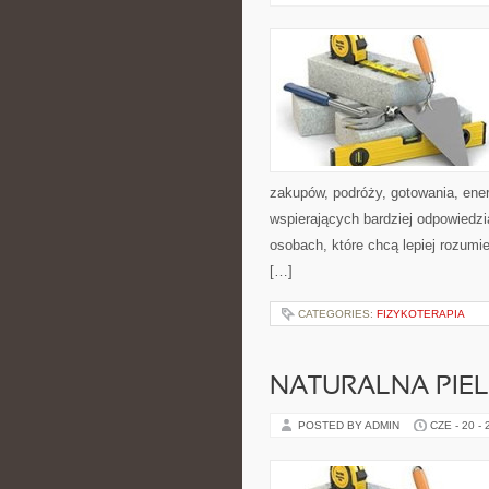
zakupów, podróży, gotowania, ener
wspierających bardziej odpowiedzi
osobach, które chcą lepiej rozum
[…]
CATEGORIES:
FIZYKOTERAPIA
NATURALNA PIE
POSTED BY ADMIN
CZE - 20 -