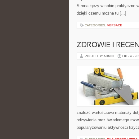
Strona łączy w sobie praktyczne
dzięki czemu można tu […]
CATEGORIES:
VERSACE
ZDROWIE I REGE
POSTED BY ADMIN
LIP - 4 - 2
znaleźć wartościowe materiały dot
odżywiania oraz świadomego rozwij
popularyzowaniu aktywności fizyc