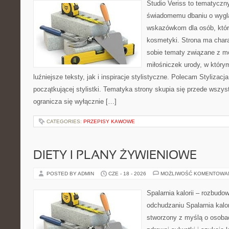
Studio Veriss to tematyczn
świadomemu dbaniu o wygl
wskazówkom dla osób, któr
kosmetyki. Strona ma chara
sobie tematy związane z mo
miłośniczek urody, w któr
luźniejsze teksty, jak i inspiracje stylistyczne. Polecam Stylizacja
początkującej stylistki. Tematyka strony skupia się przede wszys
ogranicza się wyłącznie […]
CATEGORIES:
PRZEPISY KAWOWE
DIETY I PLANY ŻYWIENIOWE
POSTED BY ADMIN
CZE - 18 - 2026
MOŻLIWOŚĆ KOMENTOWA
Spalarnia kalorii – rozbud
odchudzaniu Spalarnia kalor
stworzony z myślą o osoba