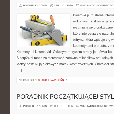
POSTED BY ADMIN
CZE - 20 - 2026
MOŻLIWOŚĆ KOMENTOWA
Bioarp24.pl to strona intern
wokół kosmetyków organic
rozumiana jako praktyczne ź
które interesują się natura
witryna, która wpisuje się 
kosmetykami o prostszym 
Kosmetyki i Kosmetyki. Głównym motywem strony jest świat kos
Bioarp24.pl może zainteresować zarówno miłośników naturalnych 
którzy poszukują ciekawych marek kosmetycznych. Charakter str
[…]
CATEGORIES:
KUCHNIA JAPOŃSKA
PORADNIK POCZĄTKUJĄCEJ STYL
POSTED BY ADMIN
CZE - 19 - 2026
MOŻLIWOŚĆ KOMENTOWA