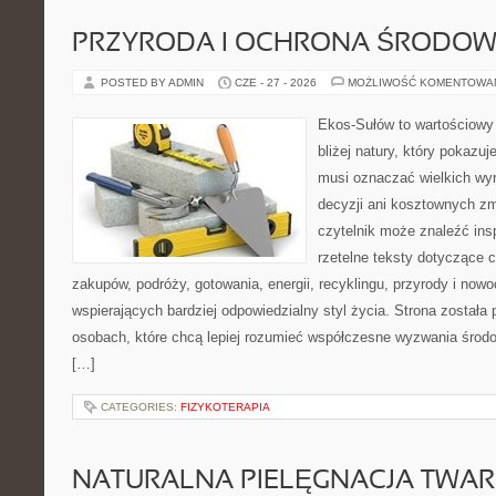
PRZYRODA I OCHRONA ŚRODOW
POSTED BY ADMIN
CZE - 27 - 2026
MOŻLIWOŚĆ KOMENTOWA
Ekos-Sułów to wartościowy
bliżej natury, który pokazuj
musi oznaczać wielkich wy
decyzji ani kosztownych zm
czytelnik może znaleźć insp
rzetelne teksty dotyczące
zakupów, podróży, gotowania, energii, recyklingu, przyrody i no
wspierających bardziej odpowiedzialny styl życia. Strona została
osobach, które chcą lepiej rozumieć współczesne wyzwania środ
[…]
CATEGORIES:
FIZYKOTERAPIA
NATURALNA PIELĘGNACJA TWAR