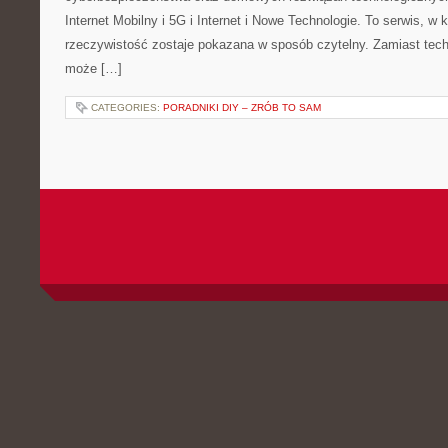
Internet Mobilny i 5G i Internet i Nowe Technologie. To serwis, w
rzeczywistość zostaje pokazana w sposób czytelny. Zamiast tech
może […]
CATEGORIES:
PORADNIKI DIY – ZRÓB TO SAM