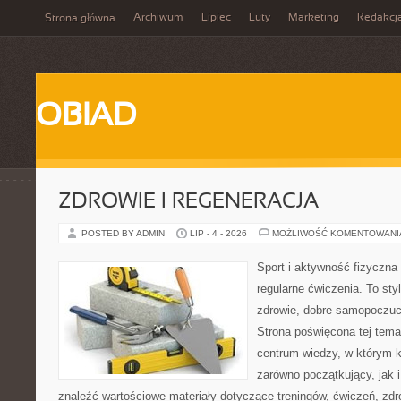
Archiwum
Lipiec
Luty
Marketing
Redakcj
Strona główna
OBIAD
ZDROWIE I REGENERACJA
POSTED BY ADMIN
LIP - 4 - 2026
MOŻLIWOŚĆ KOMENTOWAN
Sport i aktywność fizyczna 
regularne ćwiczenia. To sty
zdrowie, dobre samopoczuci
Strona poświęcona tej tem
centrum wiedzy, w którym k
zarówno początkujący, jak
znaleźć wartościowe materiały dotyczące treningów, ćwiczeń, zdr