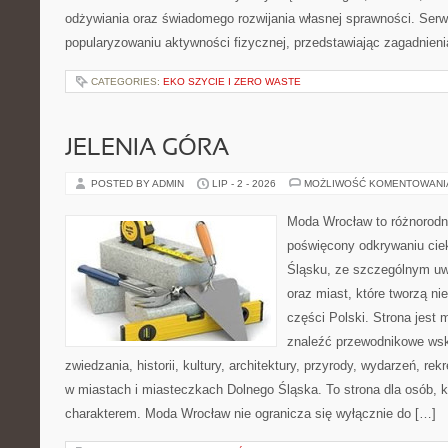
odżywiania oraz świadomego rozwijania własnej sprawności. Serwi
popularyzowaniu aktywności fizycznej, przedstawiając zagadnien
CATEGORIES:
EKO SZYCIE I ZERO WASTE
JELENIA GÓRA
POSTED BY ADMIN
LIP - 2 - 2026
MOŻLIWOŚĆ KOMENTOWAN
Moda Wrocław to różnorodn
poświęcony odkrywaniu ci
Śląsku, ze szczególnym uw
oraz miast, które tworzą n
części Polski. Strona jest
znaleźć przewodnikowe ws
zwiedzania, historii, kultury, architektury, przyrody, wydarzeń, re
w miastach i miasteczkach Dolnego Śląska. To strona dla osób, k
charakterem. Moda Wrocław nie ogranicza się wyłącznie do […]