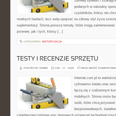
zdrowej sylwetki i szukają 
podanych w naturalny sposó
czytelników, którzy nie chc
modnych hasłach, lecz wolą spojrzeć na zdrowy styl życia szerze
suplementacji. Strona porusza tematy, które mogą zainteresowa
przerwie, jak i tych, którzy […]
CATEGORIES:
MOTORYZACJA
TESTY I RECENZJE SPRZĘTU
POSTED BY ADMIN
CZE - 17 - 2026
MOŻLIWOŚĆ KOMENTOWA
Internat.com.pl to wartośc
cyfrowemu światu oraz wsz
łączą się z codziennym ko
mobilnych. Strona może by
osób, które chcą przyswoić 
bezprzewodowych, światłow
cyberbezpieczeństwa oraz domowych rozwiązań technologicznych