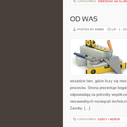
CATEGORIES:
ZWIERZAKI NA ŚLUB
OD WAS
POSTED BY ADMIN
LIP - 1 - 2
wszędzie tam, gdzie liczy się ni
procesów. Strona prezentuje bogatą
odpowiadają na potrzeby współcze
niezawodnych rozwiązań techniczn
Zasoby. […]
CATEGORIES:
DZIECI I WZROK