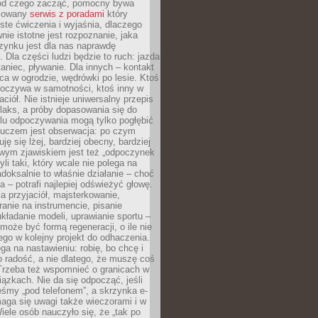
 od czego zacząć, pomocny bywa
acowany
serwis z poradami
który
ste ćwiczenia i wyjaśnia, dlaczego
wnie istotne jest rozpoznanie, jaka
zynku jest dla nas naprawdę
. Dla części ludzi będzie to ruch: jazda
taniec, pływanie. Dla innych – kontakt
aca w ogrodzie, wędrówki po lesie. Ktoś
poczywa w samotności, ktoś inny w
ciół. Nie istnieje uniwersalny przepis
elaks, a próby dopasowania się do
ylu odpoczywania mogą tylko pogłębić
Kluczem jest obserwacja: po czym
ję się lżej, bardziej obecny, bardziej
wym zjawiskiem jest też „odpoczynek
li taki, który wcale nie polega na
adoksalnie to właśnie działanie – choć
a – potrafi najlepiej odświeżyć głowę.
a przyjaciół, majsterkowanie,
ranie na instrumencie, pisanie
kładanie modeli, uprawianie sportu –
może być formą regeneracji, o ile nie
go w kolejny projekt do odhaczenia.
ga na nastawieniu: robię, bo chcę i
o radość, a nie dlatego, że muszę coś
Trzeba też wspomnieć o granicach w
iązkach. Nie da się odpocząć, jeśli
śmy „pod telefonem”, a skrzynka e-
aga się uwagi także wieczorami i w
ele osób nauczyło się, że „tak po