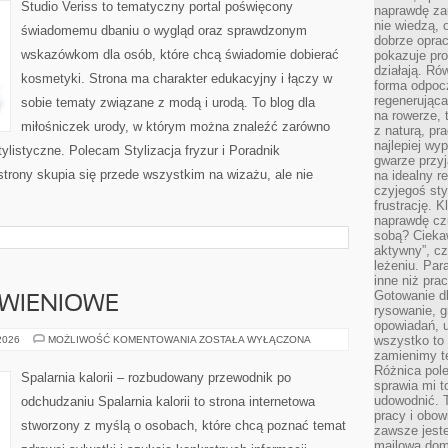
Studio Veriss to tematyczny portal poświęcony
naprawdę za
nie wiedzą,
świadomemu dbaniu o wygląd oraz sprawdzonym
dobrze opr
wskazówkom dla osób, które chcą świadomie dobierać
pokazuje pro
działają. Ró
kosmetyki. Strona ma charakter edukacyjny i łączy w
forma odpoc
regenerująca
sobie tematy związane z modą i urodą. To blog dla
na rowerze, 
miłośniczek urody, w którym można znaleźć zarówno
z naturą, pr
najlepiej wy
 stylistyczne. Polecam Stylizacja fryzur i Poradnik
gwarze przyja
strony skupia się przede wszystkim na wizażu, ale nie
na idealny r
czyjegoś st
frustrację. 
naprawdę czu
sobą? Cieka
aktywny”, czy
leżeniu. Par
inne niż prac
Gotowanie dl
YWIENIOWE
rysowanie, g
opowiadań, u
DIETY
wszystko to 
 2026
MOŻLIWOŚĆ KOMENTOWANIA
ZOSTAŁA WYŁĄCZONA
I
zamienimy te
PLANY
Różnica pole
ŻYWIENIOWE
Spalarnia kalorii – rozbudowany przewodnik po
sprawia mi t
udowodnić. 
odchudzaniu Spalarnia kalorii to strona internetowa
pracy i obow
stworzony z myślą o osobach, które chcą poznać temat
zawsze jeste
mailowa dom