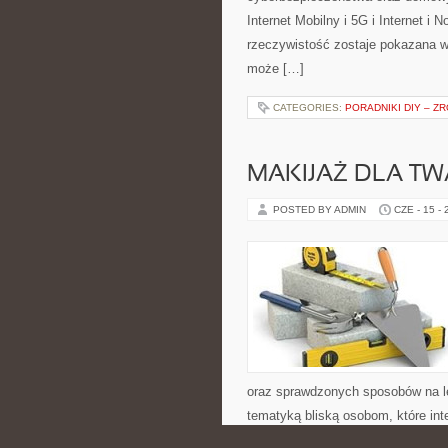
Internet Mobilny i 5G i Internet i
rzeczywistość zostaje pokazana w
może […]
CATEGORIES:
PORADNIKI DIY – Z
MAKIJAŻ DLA TW
POSTED BY ADMIN
CZE - 15 -
oraz sprawdzonych sposobów na le
tematyką bliską osobom, które inte
sztywnych schematów. Polecamy 