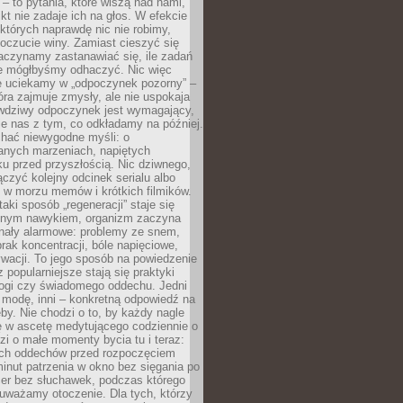
 – to pytania, które wiszą nad nami,
ikt nie zadaje ich na głos. W efekcie
tórych naprawdę nic nie robimy,
poczucie winy. Zamiast cieszyć się
aczynamy zastanawiać się, ile zadań
e mógłbyśmy odhaczyć. Nic więc
e uciekamy w „odpoczynek pozorny” –
óra zajmuje zmysły, ale nie uspokaja
wdziwy odpoczynek jest wymagający,
je nas z tym, co odkładamy na później.
chać niewygodne myśli: o
wanych marzeniach, napiętych
ęku przed przyszłością. Nic dziwnego,
łączyć kolejny odcinek serialu albo
 w morzu memów i krótkich filmików.
taki sposób „regeneracji” staje się
nym nawykiem, organizm zaczyna
nały alarmowe: problemy ze snem,
brak koncentracji, bóle napięciowe,
wacji. To jego sposób na powiedzenie
z popularniejsze stają się praktyki
jogi czy świadomego oddechu. Jedni
 modę, inni – konkretną odpowiedź na
eby. Nie chodzi o to, by każdy nagle
ę w ascetę medytującego codziennie o
zi o małe momenty bycia tu i teraz:
kich oddechów przed rozpoczęciem
minut patrzenia w okno bez sięgania po
cer bez słuchawek, podczas którego
uważamy otoczenie. Dla tych, którzy