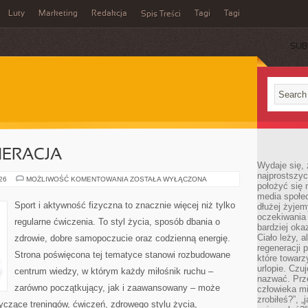
Luty
Marketing
Redakcja
Tagi
Tagi
Spis Treści
SUB
NERACJA
Wydaje się, 
najprostszy
ZDROWIE
026
MOŻLIWOŚĆ KOMENTOWANIA
ZOSTAŁA WYŁĄCZONA
położyć się 
I
REGENERACJA
media społe
Sport i aktywność fizyczna to znacznie więcej niż tylko
dłużej żyje
oczekiwania
regularne ćwiczenia. To styl życia, sposób dbania o
bardziej oka
Ciało leży, 
zdrowie, dobre samopoczucie oraz codzienną energię.
regeneracji 
Strona poświęcona tej tematyce stanowi rozbudowane
które towar
urlopie. Czuj
centrum wiedzy, w którym każdy miłośnik ruchu –
nazwać. Prze
zarówno początkujący, jak i zaawansowany – może
człowieka mi
zrobiłeś?”, 
yczące treningów, ćwiczeń, zdrowego stylu życia,