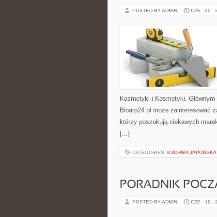
POSTED BY ADMIN
CZE - 20 -
Kosmetyki i Kosmetyki. Głównym 
Bioarp24.pl może zainteresować z
którzy poszukują ciekawych marek
[…]
CATEGORIES:
KUCHNIA JAPOŃSKA
PORADNIK POCZĄ
POSTED BY ADMIN
CZE - 19 -