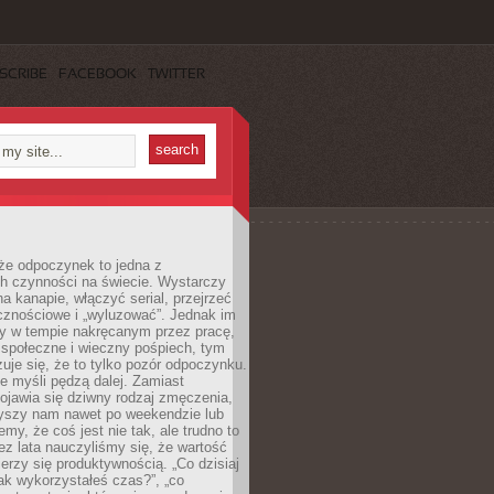
SCRIBE
FACEBOOK
TWITTER
że odpoczynek to jedna z
ch czynności na świecie. Wystarczy
na kanapie, włączyć serial, przejrzeć
cznościowe i „wyluzować”. Jednak im
my w tempie nakręcanym przez pracę,
 społeczne i wieczny pośpiech, tym
zuje się, że to tylko pozór odpoczynku.
ale myśli pędzą dalej. Zamiast
pojawia się dziwny rodzaj zmęczenia,
zyszy nam nawet po weekendzie lub
emy, że coś jest nie tak, ale trudno to
z lata nauczyliśmy się, że wartość
erzy się produktywnością. „Co dzisiaj
„jak wykorzystałeś czas?”, „co