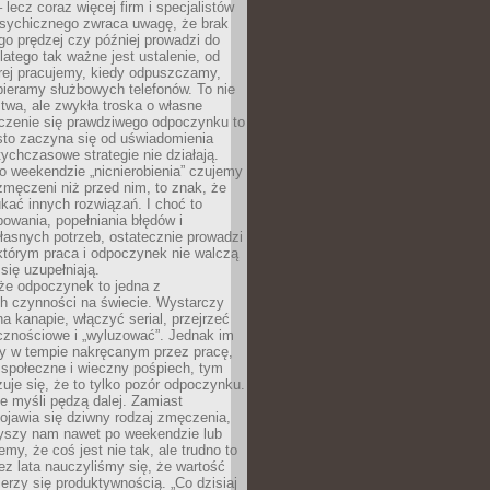
– lecz coraz więcej firm i specjalistów
psychicznego zwraca uwagę, że brak
o prędzej czy później prowadzi do
latego tak ważne jest ustalenie, od
órej pracujemy, kiedy odpuszczamy,
bieramy służbowych telefonów. To nie
stwa, ale zwykła troska o własne
czenie się prawdziwego odpoczynku to
sto zaczyna się od uświadomienia
tychczasowe strategie nie działają.
 weekendzie „nicnierobienia” czujemy
 zmęczeni niż przed nim, to znak, że
kać innych rozwiązań. I choć to
owania, popełniania błędów i
asnych potrzeb, ostatecznie prowadzi
którym praca i odpoczynek nie walczą
się uzupełniają.
że odpoczynek to jedna z
ch czynności na świecie. Wystarczy
na kanapie, włączyć serial, przejrzeć
cznościowe i „wyluzować”. Jednak im
my w tempie nakręcanym przez pracę,
 społeczne i wieczny pośpiech, tym
zuje się, że to tylko pozór odpoczynku.
ale myśli pędzą dalej. Zamiast
pojawia się dziwny rodzaj zmęczenia,
zyszy nam nawet po weekendzie lub
emy, że coś jest nie tak, ale trudno to
z lata nauczyliśmy się, że wartość
erzy się produktywnością. „Co dzisiaj