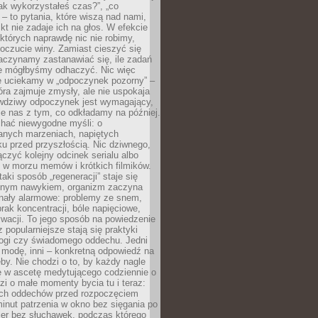
„jak wykorzystałeś czas?”, „co
 – to pytania, które wiszą nad nami,
ikt nie zadaje ich na głos. W efekcie
tórych naprawdę nic nie robimy,
poczucie winy. Zamiast cieszyć się
aczynamy zastanawiać się, ile zadań
e mógłbyśmy odhaczyć. Nic więc
e uciekamy w „odpoczynek pozorny” –
óra zajmuje zmysły, ale nie uspokaja
wdziwy odpoczynek jest wymagający,
je nas z tym, co odkładamy na później.
chać niewygodne myśli: o
wanych marzeniach, napiętych
ęku przed przyszłością. Nic dziwnego,
łączyć kolejny odcinek serialu albo
 w morzu memów i krótkich filmików.
taki sposób „regeneracji” staje się
nym nawykiem, organizm zaczyna
nały alarmowe: problemy ze snem,
brak koncentracji, bóle napięciowe,
wacji. To jego sposób na powiedzenie
z popularniejsze stają się praktyki
jogi czy świadomego oddechu. Jedni
 modę, inni – konkretną odpowiedź na
eby. Nie chodzi o to, by każdy nagle
ę w ascetę medytującego codziennie o
zi o małe momenty bycia tu i teraz:
kich oddechów przed rozpoczęciem
minut patrzenia w okno bez sięgania po
cer bez słuchawek, podczas którego