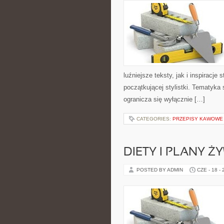
luźniejsze teksty, jak i inspiracje
początkującej stylistki. Tematyka 
ogranicza się wyłącznie […]
CATEGORIES:
PRZEPISY KAWOWE
DIETY I PLANY Ż
POSTED BY ADMIN
CZE - 18 -