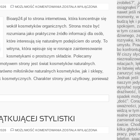
zrobiłeś?”, 
NATURALNA
 2026
MOŻLIWOŚĆ KOMENTOWANIA
ZOSTAŁA WYŁĄCZONA
osiągnąłeś?”
PIELĘGNACJA
nawet jeśli n
TWARZY
momenty, w k
Bioarp24.pl to strona internetowa, która koncentruje się
budzą lęk i 
wokół kosmetyków organicznych. Strona może być
spokojem, z
w tym czasi
rozumiana jako praktyczne źródło informacji dla osób,
dziwnego, ż
rozrywkę, kt
które interesują się naturalnym podejściem do urody. To
umysłu. Pra
witryna, która wpisuje się w rosnące zainteresowanie
bo konfrontu
W ciszy sły
kosmetykami o prostszym składzie. Polecamy
niezrealizo
motywem strony jest świat kosmetyków naturalnych.
relacjach, l
że łatwiej w
arówno miłośników naturalnych kosmetyków, jak i sklepy,
zanurzyć się
Jednak jeśli 
 kosmetycznych. Charakter strony jest użytkowy, ponieważ
naszym jedy
wysyłać syg
drażliwość, 
spadek moty
„dość”. Cora
uważności, 
widzą w tym
realne potrz
TKUJĄCEJ STYLISTKI
zamieniał si
świcie. Chod
kilka głębo
PORADNIK
 2026
MOŻLIWOŚĆ KOMENTOWANIA
ZOSTAŁA WYŁĄCZONA
POCZĄTKUJĄCEJ
pracy, pięć 
STYLISTKI
telefon, spa