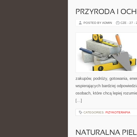
PRZYRODA I OC
POSTED BY ADMIN
CZE - 27 -
zakupów, podróży, gotowania, ener
wspierających bardziej odpowiedzi
osobach, które chcą lepiej rozum
[…]
CATEGORIES:
FIZYKOTERAPIA
NATURALNA PIE