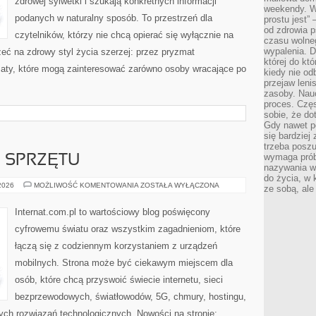
zdrowej sylwetki i szukają konkretnych informacji
weekendy. Wi
podanych w naturalny sposób. To przestrzeń dla
prostu jest” 
od zdrowia 
czytelników, którzy nie chcą opierać się wyłącznie na
czasu wolneg
wypalenia. D
eć na zdrowy styl życia szerzej: przez pryzmat
której do kt
maty, które mogą zainteresować zarówno osoby wracające po
kiedy nie od
przejaw leni
zasoby. Nau
proces. Czę
sobie, że do
Gdy nawet po
się bardziej
trzeba poszu
wymaga prób
E SPRZĘTU
nazywania wł
do życia, w 
TESTY
 2026
MOŻLIWOŚĆ KOMENTOWANIA
ZOSTAŁA WYŁĄCZONA
ze sobą, ale 
I
RECENZJE
SPRZĘTU
Internat.com.pl to wartościowy blog poświęcony
cyfrowemu światu oraz wszystkim zagadnieniom, które
łączą się z codziennym korzystaniem z urządzeń
mobilnych. Strona może być ciekawym miejscem dla
osób, które chcą przyswoić świecie internetu, sieci
bezprzewodowych, światłowodów, 5G, chmury, hostingu,
ch rozwiązań technologicznych. Nowości na stronie: