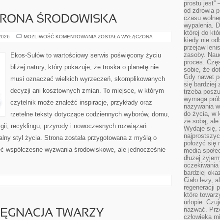
prostu jest” 
od zdrowia 
HRONA ŚRODOWISKA
czasu wolneg
wypalenia. D
której do kt
PRZYRODA
 2026
MOŻLIWOŚĆ KOMENTOWANIA
ZOSTAŁA WYŁĄCZONA
kiedy nie od
I
przejaw leni
OCHRONA
ŚRODOWISKA
zasoby. Nau
Ekos-Sułów to wartościowy serwis poświęcony życiu
proces. Czę
bliżej natury, który pokazuje, że troska o planetę nie
sobie, że do
Gdy nawet po
musi oznaczać wielkich wyrzeczeń, skomplikowanych
się bardziej
decyzji ani kosztownych zmian. To miejsce, w którym
trzeba poszu
wymaga prób
czytelnik może znaleźć inspiracje, przykłady oraz
nazywania wł
do życia, w 
rzetelne teksty dotyczące codziennych wyborów, domu,
ze sobą, ale 
gii, recyklingu, przyrody i nowoczesnych rozwiązań
Wydaje się, 
najprostszy
alny styl życia. Strona została przygotowana z myślą o
położyć się 
ieć współczesne wyzwania środowiskowe, ale jednocześnie
media społe
dłużej żyje
oczekiwania
bardziej oka
Ciało leży, 
regeneracji 
które towar
urlopie. Czuj
nazwać. Prze
LĘGNACJA TWARZY
człowieka mi