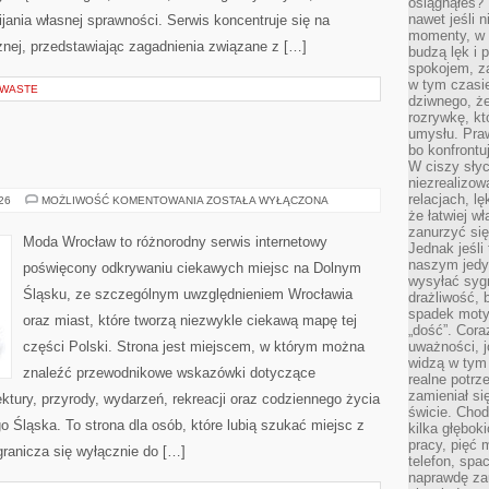
osiągnąłeś?”
nawet jeśli n
ania własnej sprawności. Serwis koncentruje się na
momenty, w k
znej, przedstawiając zagadnienia związane z […]
budzą lęk i 
spokojem, z
w tym czasi
 WASTE
dziwnego, ż
rozrywkę, kt
umysłu. Pra
bo konfrontu
W ciszy sły
niezrealizo
relacjach, l
JELENIA
026
MOŻLIWOŚĆ KOMENTOWANIA
ZOSTAŁA WYŁĄCZONA
GÓRA
że łatwiej w
zanurzyć się
Moda Wrocław to różnorodny serwis internetowy
Jednak jeśli 
naszym jedy
poświęcony odkrywaniu ciekawych miejsc na Dolnym
wysyłać syg
Śląsku, ze szczególnym uwzględnieniem Wrocławia
drażliwość, 
spadek moty
oraz miast, które tworzą niezwykle ciekawą mapę tej
„dość”. Cora
części Polski. Strona jest miejscem, w którym można
uważności, 
widzą w tym
znaleźć przewodnikowe wskazówki dotyczące
realne potrz
zamieniał si
itektury, przyrody, wydarzeń, rekreacji oraz codziennego życia
świcie. Chod
 Śląska. To strona dla osób, które lubią szukać miejsc z
kilka głębo
pracy, pięć 
ranicza się wyłącznie do […]
telefon, spa
naprawdę za