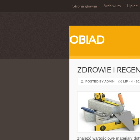
Archiwum
Lipiec
Strona główna
OBIAD
ZDROWIE I REGE
POSTED BY ADMIN
LIP - 4 - 2
znaleźć wartościowe materiały dot