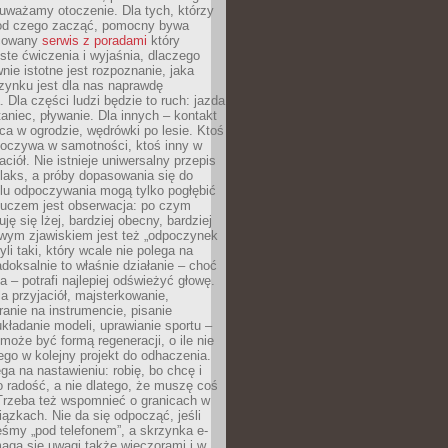
uważamy otoczenie. Dla tych, którzy
 od czego zacząć, pomocny bywa
acowany
serwis z poradami
który
ste ćwiczenia i wyjaśnia, dlaczego
wnie istotne jest rozpoznanie, jaka
zynku jest dla nas naprawdę
. Dla części ludzi będzie to ruch: jazda
taniec, pływanie. Dla innych – kontakt
aca w ogrodzie, wędrówki po lesie. Ktoś
poczywa w samotności, ktoś inny w
ciół. Nie istnieje uniwersalny przepis
elaks, a próby dopasowania się do
ylu odpoczywania mogą tylko pogłębić
Kluczem jest obserwacja: po czym
ję się lżej, bardziej obecny, bardziej
wym zjawiskiem jest też „odpoczynek
li taki, który wcale nie polega na
adoksalnie to właśnie działanie – choć
a – potrafi najlepiej odświeżyć głowę.
a przyjaciół, majsterkowanie,
ranie na instrumencie, pisanie
kładanie modeli, uprawianie sportu –
może być formą regeneracji, o ile nie
go w kolejny projekt do odhaczenia.
ga na nastawieniu: robię, bo chcę i
o radość, a nie dlatego, że muszę coś
Trzeba też wspomnieć o granicach w
iązkach. Nie da się odpocząć, jeśli
śmy „pod telefonem”, a skrzynka e-
aga się uwagi także wieczorami i w