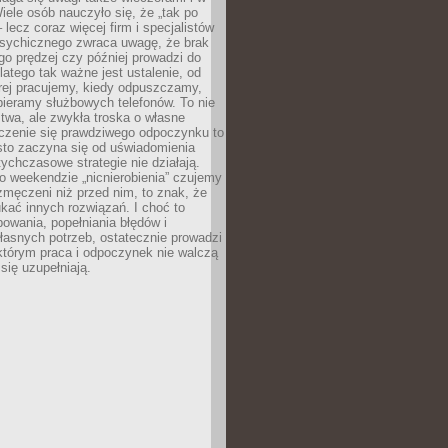
ele osób nauczyło się, że „tak po
– lecz coraz więcej firm i specjalistów
psychicznego zwraca uwagę, że brak
o prędzej czy później prowadzi do
latego tak ważne jest ustalenie, od
órej pracujemy, kiedy odpuszczamy,
bieramy służbowych telefonów. To nie
stwa, ale zwykła troska o własne
czenie się prawdziwego odpoczynku to
sto zaczyna się od uświadomienia
tychczasowe strategie nie działają.
 weekendzie „nicnierobienia” czujemy
 zmęczeni niż przed nim, to znak, że
kać innych rozwiązań. I choć to
owania, popełniania błędów i
asnych potrzeb, ostatecznie prowadzi
którym praca i odpoczynek nie walczą
się uzupełniają.