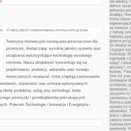
nie wiedzą,
IE
dobrze opr
pokazuje pro
działają. Ró
forma odpoc
regenerująca
na rowerze, 
OD
026
MOŻLIWOŚĆ KOMENTOWANIA
ZOSTAŁA WYŁĄCZONA
z naturą, pr
WAS
najlepiej wy
gwarze przyja
Tworzymy innowacyjne rozwiązania przeznaczone dla
na idealny r
przemysłu, dostarczając wysokiej jakości systemy oraz
czyjegoś st
frustrację. 
urządzenia wykorzystujące technologię wysokiego
naprawdę czu
ciśnienia. Nasza działalność koncentruje się na
sobą? Cieka
aktywny”, czy
projektowaniu, produkcji, wdrażaniu oraz rozwoju
leżeniu. Par
inne niż prac
nowoczesnych rozwiązań, które znajdują zastosowanie
Gotowanie dl
ezawodność, staranność oraz ochrona wykonywanych
rysowanie, g
opowiadań, u
 ofertę produktów, usług oraz technologii, które
wszystko to 
snego przemysłu i przedsiębiorstw poszukujących
zamienimy te
Różnica pole
ych. Polecam Technologie i Innowacje i Energetyka i
sprawia mi t
udowodnić. 
pracy i obow
zawsze jeste
mailowa dom
weekendy. Wi