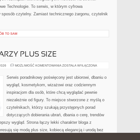
 Nowe Technologie. To serwis, w którym cyfrowa
 sposób czytelny. Zamiast technicznego żargonu, czytelnik
RÓB TO SAM
ARZY PLUS SIZE
MAKIJAŻ
 2026
MOŻLIWOŚĆ KOMENTOWANIA
ZOSTAŁA WYŁĄCZONA
DLA
TWARZY
PLUS
Serwis poradnikowy poświęcony jest ubiorowi, dbaniu o
SIZE
wygląd, kosmetykom, wizażowi oraz codziennym
inspiracjom dla osób, które chcą wyglądać pewnie
niezależnie od figury. To miejsce stworzone z myślą o
czytelnikach, którzy szukają przystępnych porad
dotyczących dobierania ubrań, dbania o cerę, trendów
pszy wygląd. Strona łączy lekki charakter bloga z
resują się modą plus size, kobiecą elegancją i urodą bez
Makijaż […]