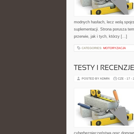
modnych hasłach, lecz wolą spojrz
suplementacji. Strona porusza te
przerwie, jak i tych, którzy […]
CATEGORIES:
MOTORYZACJA
TESTY I RECENZJ
POSTED BY ADMIN
CZE - 17 -
cyberbezpieczeństwa oraz domowy