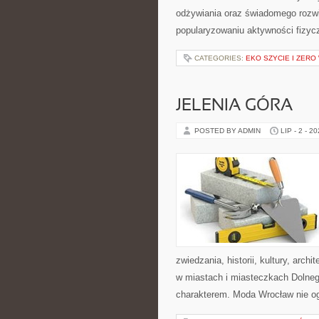
odżywiania oraz świadomego rozwij
popularyzowaniu aktywności fizyc
CATEGORIES:
EKO SZYCIE I ZERO
JELENIA GÓRA
POSTED BY ADMIN
LIP - 2 - 2
zwiedzania, historii, kultury, arch
w miastach i miasteczkach Dolnego
charakterem. Moda Wrocław nie og