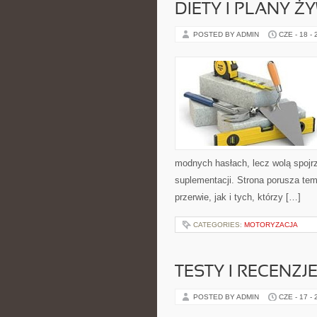
DIETY I PLANY Ż
POSTED BY ADMIN
CZE - 18 -
modnych hasłach, lecz wolą spojrz
suplementacji. Strona porusza te
przerwie, jak i tych, którzy […]
CATEGORIES:
MOTORYZACJA
TESTY I RECENZJ
POSTED BY ADMIN
CZE - 17 -