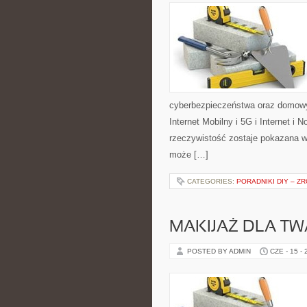
cyberbezpieczeństwa oraz domowy
Internet Mobilny i 5G i Internet i
rzeczywistość zostaje pokazana w
może […]
CATEGORIES:
PORADNIKI DIY – Z
MAKIJAŻ DLA TW
POSTED BY ADMIN
CZE - 15 -