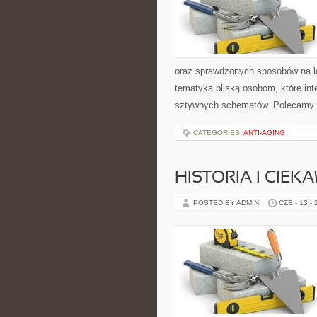
oraz sprawdzonych sposobów na le
tematyką bliską osobom, które inte
sztywnych schematów. Polecamy 
CATEGORIES:
ANTI-AGING
HISTORIA I CIEK
POSTED BY ADMIN
CZE - 13 -