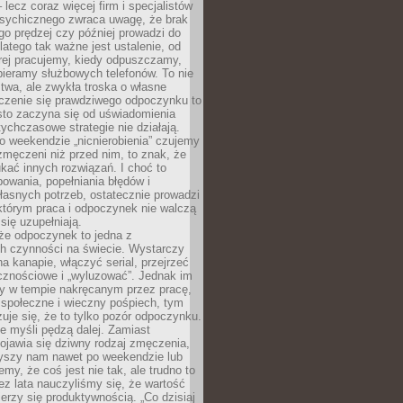
– lecz coraz więcej firm i specjalistów
psychicznego zwraca uwagę, że brak
o prędzej czy później prowadzi do
latego tak ważne jest ustalenie, od
órej pracujemy, kiedy odpuszczamy,
bieramy służbowych telefonów. To nie
stwa, ale zwykła troska o własne
czenie się prawdziwego odpoczynku to
sto zaczyna się od uświadomienia
tychczasowe strategie nie działają.
 weekendzie „nicnierobienia” czujemy
 zmęczeni niż przed nim, to znak, że
kać innych rozwiązań. I choć to
owania, popełniania błędów i
asnych potrzeb, ostatecznie prowadzi
którym praca i odpoczynek nie walczą
się uzupełniają.
że odpoczynek to jedna z
ch czynności na świecie. Wystarczy
na kanapie, włączyć serial, przejrzeć
cznościowe i „wyluzować”. Jednak im
my w tempie nakręcanym przez pracę,
 społeczne i wieczny pośpiech, tym
zuje się, że to tylko pozór odpoczynku.
ale myśli pędzą dalej. Zamiast
pojawia się dziwny rodzaj zmęczenia,
zyszy nam nawet po weekendzie lub
emy, że coś jest nie tak, ale trudno to
z lata nauczyliśmy się, że wartość
erzy się produktywnością. „Co dzisiaj