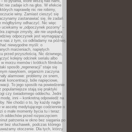
 – to pytania, które wiszą nad nami,
ikt nie zadaje ich na głos. W efekcie
tórych naprawdę nic nie robimy,
poczucie winy. Zamiast cieszyć się
aczynamy zastanawiać się, ile zadań
e mógłbyśmy odhaczyć. Nic więc
e uciekamy w „odpoczynek pozorny” –
óra zajmuje zmysły, ale nie uspokaja
wdziwy odpoczynek jest wymagający,
je nas z tym, co odkładamy na później.
chać niewygodne myśli: o
wanych marzeniach, napiętych
ęku przed przyszłością. Nic dziwnego,
łączyć kolejny odcinek serialu albo
 w morzu memów i krótkich filmików.
taki sposób „regeneracji” staje się
nym nawykiem, organizm zaczyna
nały alarmowe: problemy ze snem,
brak koncentracji, bóle napięciowe,
wacji. To jego sposób na powiedzenie
z popularniejsze stają się praktyki
jogi czy świadomego oddechu. Jedni
 modę, inni – konkretną odpowiedź na
eby. Nie chodzi o to, by każdy nagle
ę w ascetę medytującego codziennie o
zi o małe momenty bycia tu i teraz:
kich oddechów przed rozpoczęciem
minut patrzenia w okno bez sięgania po
cer bez słuchawek, podczas którego
uważamy otoczenie. Dla tych, którzy