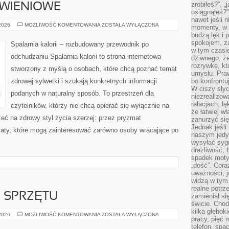
zrobiłeś?”, 
YWIENIOWE
osiągnąłeś?”
nawet jeśli n
DIETY
 2026
MOŻLIWOŚĆ KOMENTOWANIA
ZOSTAŁA WYŁĄCZONA
momenty, w k
I
budzą lęk i 
PLANY
ŻYWIENIOWE
spokojem, z
Spalarnia kalorii – rozbudowany przewodnik po
w tym czasi
odchudzaniu Spalarnia kalorii to strona internetowa
dziwnego, ż
rozrywkę, kt
stworzony z myślą o osobach, które chcą poznać temat
umysłu. Pra
zdrowej sylwetki i szukają konkretnych informacji
bo konfrontu
W ciszy sły
podanych w naturalny sposób. To przestrzeń dla
niezrealizo
relacjach, l
czytelników, którzy nie chcą opierać się wyłącznie na
że łatwiej w
eć na zdrowy styl życia szerzej: przez pryzmat
zanurzyć się
Jednak jeśli 
maty, które mogą zainteresować zarówno osoby wracające po
naszym jedy
wysyłać syg
drażliwość, 
spadek moty
„dość”. Cora
uważności, 
widzą w tym
realne potrz
E SPRZĘTU
zamieniał si
świcie. Chod
kilka głębo
TESTY
 2026
MOŻLIWOŚĆ KOMENTOWANIA
ZOSTAŁA WYŁĄCZONA
pracy, pięć 
I
RECENZJE
telefon, spa