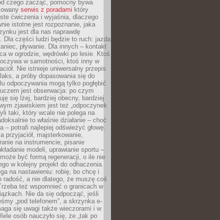
 od czego zacząć, pomocny bywa
acowany
serwis z poradami
który
ste ćwiczenia i wyjaśnia, dlaczego
wnie istotne jest rozpoznanie, jaka
zynku jest dla nas naprawdę
. Dla części ludzi będzie to ruch: jazda
taniec, pływanie. Dla innych – kontakt
aca w ogrodzie, wędrówki po lesie. Ktoś
poczywa w samotności, ktoś inny w
ciół. Nie istnieje uniwersalny przepis
elaks, a próby dopasowania się do
ylu odpoczywania mogą tylko pogłębić
Kluczem jest obserwacja: po czym
ję się lżej, bardziej obecny, bardziej
wym zjawiskiem jest też „odpoczynek
li taki, który wcale nie polega na
adoksalnie to właśnie działanie – choć
a – potrafi najlepiej odświeżyć głowę.
a przyjaciół, majsterkowanie,
ranie na instrumencie, pisanie
kładanie modeli, uprawianie sportu –
może być formą regeneracji, o ile nie
go w kolejny projekt do odhaczenia.
ga na nastawieniu: robię, bo chcę i
o radość, a nie dlatego, że muszę coś
Trzeba też wspomnieć o granicach w
iązkach. Nie da się odpocząć, jeśli
śmy „pod telefonem”, a skrzynka e-
aga się uwagi także wieczorami i w
ele osób nauczyło się, że „tak po