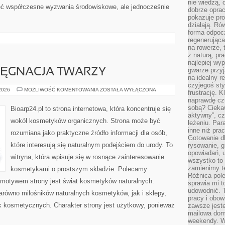
nie wiedzą,
ieć współczesne wyzwania środowiskowe, ale jednocześnie
dobrze opr
pokazuje pro
działają. Ró
forma odpoc
regenerująca
na rowerze, 
z naturą, pr
najlepiej wy
gwarze przyja
LĘGNACJA TWARZY
na idealny r
czyjegoś st
NATURALNA
 2026
MOŻLIWOŚĆ KOMENTOWANIA
ZOSTAŁA WYŁĄCZONA
frustrację. 
PIELĘGNACJA
naprawdę czu
TWARZY
sobą? Cieka
Bioarp24.pl to strona internetowa, która koncentruje się
aktywny”, czy
wokół kosmetyków organicznych. Strona może być
leżeniu. Par
inne niż prac
rozumiana jako praktyczne źródło informacji dla osób,
Gotowanie dl
które interesują się naturalnym podejściem do urody. To
rysowanie, g
opowiadań, u
witryna, która wpisuje się w rosnące zainteresowanie
wszystko to 
zamienimy te
kosmetykami o prostszym składzie. Polecamy
Różnica pole
motywem strony jest świat kosmetyków naturalnych.
sprawia mi t
udowodnić. 
arówno miłośników naturalnych kosmetyków, jak i sklepy,
pracy i obow
 kosmetycznych. Charakter strony jest użytkowy, ponieważ
zawsze jeste
mailowa dom
weekendy. Wi