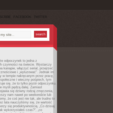
SCRIBE
FACEBOOK
TWITTER
że odpoczynek to jedna z
ch czynności na świecie. Wystarczy
na kanapie, włączyć serial, przejrzeć
cznościowe i „wyluzować”. Jednak im
my w tempie nakręcanym przez pracę,
 społeczne i wieczny pośpiech, tym
zuje się, że to tylko pozór odpoczynku.
ale myśli pędzą dalej. Zamiast
pojawia się dziwny rodzaj zmęczenia,
zyszy nam nawet po weekendzie lub
emy, że coś jest nie tak, ale trudno to
z lata nauczyliśmy się, że wartość
erzy się produktywnością. „Co dzisiaj
„jak wykorzystałeś czas?”, „co