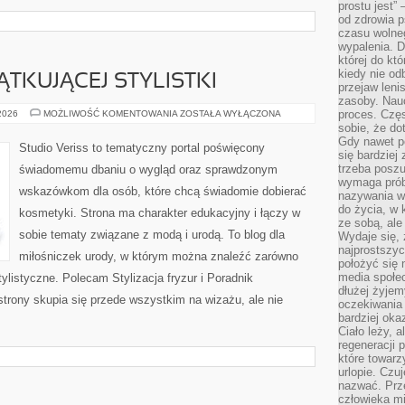
prostu jest” 
od zdrowia 
czasu wolneg
wypalenia. D
której do kt
kiedy nie od
TKUJĄCEJ STYLISTKI
przejaw leni
zasoby. Nau
PORADNIK
proces. Czę
 2026
MOŻLIWOŚĆ KOMENTOWANIA
ZOSTAŁA WYŁĄCZONA
POCZĄTKUJĄCEJ
sobie, że do
STYLISTKI
Gdy nawet po
Studio Veriss to tematyczny portal poświęcony
się bardziej
trzeba poszu
świadomemu dbaniu o wygląd oraz sprawdzonym
wymaga prób
wskazówkom dla osób, które chcą świadomie dobierać
nazywania wł
do życia, w 
kosmetyki. Strona ma charakter edukacyjny i łączy w
ze sobą, ale 
sobie tematy związane z modą i urodą. To blog dla
Wydaje się, 
najprostszy
miłośniczek urody, w którym można znaleźć zarówno
położyć się 
media społe
 stylistyczne. Polecam Stylizacja fryzur i Poradnik
dłużej żyje
strony skupia się przede wszystkim na wizażu, ale nie
oczekiwania
bardziej oka
Ciało leży, 
regeneracji 
które towar
urlopie. Czuj
nazwać. Prze
człowieka mi