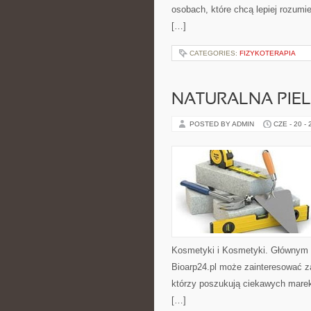
osobach, które chcą lepiej rozum
[…]
CATEGORIES:
FIZYKOTERAPIA
NATURALNA PIE
POSTED BY ADMIN
CZE - 20 -
Kosmetyki i Kosmetyki. Głównym 
Bioarp24.pl może zainteresować z
którzy poszukują ciekawych marek
[…]