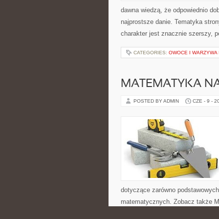
dawna wiedzą, że odpowiednio dob
najprostsze danie. Tematyka stron
charakter jest znacznie szerszy, 
CATEGORIES:
OWOCE I WARZYWA
MATEMATYKA NA
POSTED BY ADMIN
CZE - 9 - 2
dotyczące zarówno podstawowych 
matematycznych. Zobacz także Mat
blog o matematyce prezentuje mat