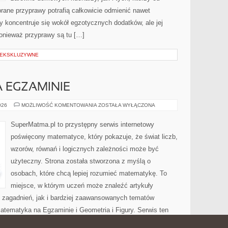
rane przyprawy potrafią całkowicie odmienić nawet
y koncentruje się wokół egzotycznych dodatków, ale jej
ponieważ przyprawy są tu […]
 EKSKLUZYWNE
 EGZAMINIE
MATEMATYKA
026
MOŻLIWOŚĆ KOMENTOWANIA
ZOSTAŁA WYŁĄCZONA
NA
EGZAMINIE
SuperMatma.pl to przystępny serwis internetowy
poświęcony matematyce, który pokazuje, że świat liczb,
wzorów, równań i logicznych zależności może być
użyteczny. Strona została stworzona z myślą o
osobach, które chcą lepiej rozumieć matematykę. To
miejsce, w którym uczeń może znaleźć artykuły
zagadnień, jak i bardziej zaawansowanych tematów
ematyka na Egzaminie i Geometria i Figury. Serwis ten
ematykę jako dziedzinę, która nie […]