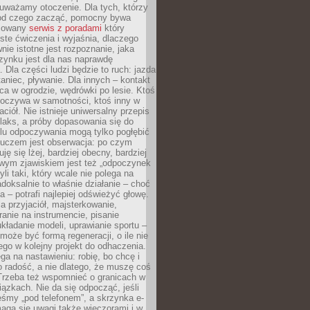
uważamy otoczenie. Dla tych, którzy
 od czego zacząć, pomocny bywa
acowany
serwis z poradami
który
ste ćwiczenia i wyjaśnia, dlaczego
wnie istotne jest rozpoznanie, jaka
zynku jest dla nas naprawdę
. Dla części ludzi będzie to ruch: jazda
taniec, pływanie. Dla innych – kontakt
aca w ogrodzie, wędrówki po lesie. Ktoś
poczywa w samotności, ktoś inny w
ciół. Nie istnieje uniwersalny przepis
elaks, a próby dopasowania się do
ylu odpoczywania mogą tylko pogłębić
Kluczem jest obserwacja: po czym
ję się lżej, bardziej obecny, bardziej
wym zjawiskiem jest też „odpoczynek
li taki, który wcale nie polega na
adoksalnie to właśnie działanie – choć
a – potrafi najlepiej odświeżyć głowę.
a przyjaciół, majsterkowanie,
ranie na instrumencie, pisanie
kładanie modeli, uprawianie sportu –
może być formą regeneracji, o ile nie
go w kolejny projekt do odhaczenia.
ga na nastawieniu: robię, bo chcę i
o radość, a nie dlatego, że muszę coś
Trzeba też wspomnieć o granicach w
iązkach. Nie da się odpocząć, jeśli
śmy „pod telefonem”, a skrzynka e-
aga się uwagi także wieczorami i w