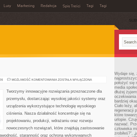
Luty
Marketing
Redakcja
Tagi
Tagi
Spis Treści
SUB
Wydaje się, 
najprostszy
OD
026
MOŻLIWOŚĆ KOMENTOWANIA
ZOSTAŁA WYŁĄCZONA
położyć się 
WAS
media społe
Tworzymy innowacyjne rozwiązania przeznaczone dla
dłużej żyje
oczekiwania
przemysłu, dostarczając wysokiej jakości systemy oraz
bardziej oka
Ciało leży, 
urządzenia wykorzystujące technologię wysokiego
regeneracji 
ciśnienia. Nasza działalność koncentruje się na
które towar
urlopie. Czuj
projektowaniu, produkcji, wdrażaniu oraz rozwoju
nazwać. Prze
nowoczesnych rozwiązań, które znajdują zastosowanie
człowieka mi
zrobiłeś?”, 
ezawodność, staranność oraz ochrona wykonywanych