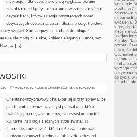
inspiracjom dla osób, które chcą wyglądać pewnie
weekendy. Wi
prostu jest” 
niezależnie od figury. To miejsce stworzone z myślą o
od zdrowia 
czytelnikach, którzy szukają przystępnych porad
czasu wolneg
wypalenia. D
dotyczących dobierania ubrań, dbania o cerę, trendów
której do kt
pszy wygląd. Strona łączy lekki charakter bloga z
kiedy nie od
przejaw leni
resują się modą plus size, kobiecą elegancją i urodą bez
zasoby. Nau
proces. Czę
Makijaż […]
sobie, że do
Gdy nawet po
się bardziej
trzeba poszu
wymaga prób
nazywania wł
AWOSTKI
do życia, w 
ze sobą, ale 
HISTORIA
 2026
MOŻLIWOŚĆ KOMENTOWANIA
ZOSTAŁA WYŁĄCZONA
I
CIEKAWOSTKI
Orientalno-przyprawowy charakter tej strony sprawia, że
jest to portal stworzony z myślą o osobach, które
uwielbiają intensywne aromaty, nieoczywiste smaki i
kulinarne inspiracje z różnych stron świata. To
internetowa przestrzeń, która może zainteresować
zarówno domowych kucharzy, jak i tych, którzy od