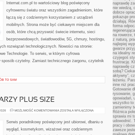
SPRZĘTU
Internat.com.pl to wartościowy blog poświęcony
naprawdę za
nie wiedzą,
cyfrowemu światu oraz wszystkim zagadnieniom, które
dobrze opr
pokazuje pro
łączą się z codziennym korzystaniem z urządzeń
działają. Ró
mobilnych. Strona może być ciekawym miejscem dla
forma odpoc
regenerująca
osób, które chcą przyswoić świecie internetu, sieci
na rowerze, 
bezprzewodowych, światłowodów, 5G, chmury, hostingu,
z naturą, pr
najlepiej wy
ch rozwiązań technologicznych. Nowości na stronie:
gwarze przyja
na idealny r
 Nowe Technologie. To serwis, w którym cyfrowa
czyjegoś st
 sposób czytelny. Zamiast technicznego żargonu, czytelnik
frustrację. 
naprawdę czu
sobą? Cieka
aktywny”, czy
leżeniu. Par
RÓB TO SAM
inne niż prac
Gotowanie dl
rysowanie, g
opowiadań, u
ARZY PLUS SIZE
wszystko to 
zamienimy te
MAKIJAŻ
 2026
MOŻLIWOŚĆ KOMENTOWANIA
ZOSTAŁA WYŁĄCZONA
Różnica pole
DLA
sprawia mi t
TWARZY
PLUS
udowodnić. 
Serwis poradnikowy poświęcony jest ubiorowi, dbaniu o
SIZE
pracy i obow
wygląd, kosmetykom, wizażowi oraz codziennym
zawsze jeste
mailowa dom