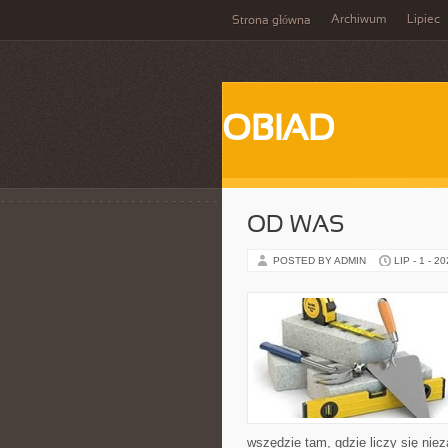
Archiwum
Lipiec
Strona główna
OBIAD
OD WAS
POSTED BY ADMIN
LIP - 1 - 2
wszędzie tam, gdzie liczy się ni