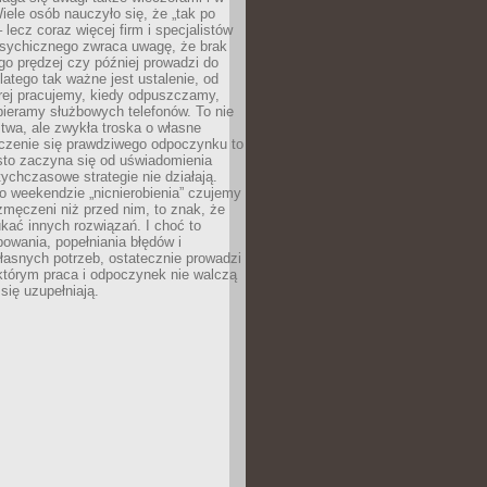
ele osób nauczyło się, że „tak po
– lecz coraz więcej firm i specjalistów
psychicznego zwraca uwagę, że brak
o prędzej czy później prowadzi do
latego tak ważne jest ustalenie, od
órej pracujemy, kiedy odpuszczamy,
bieramy służbowych telefonów. To nie
stwa, ale zwykła troska o własne
czenie się prawdziwego odpoczynku to
sto zaczyna się od uświadomienia
tychczasowe strategie nie działają.
 weekendzie „nicnierobienia” czujemy
 zmęczeni niż przed nim, to znak, że
kać innych rozwiązań. I choć to
owania, popełniania błędów i
asnych potrzeb, ostatecznie prowadzi
którym praca i odpoczynek nie walczą
się uzupełniają.