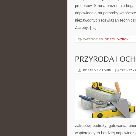
procesów. Strona prezentuje bogatą
odpowiadają na potrzeby współcze
niezawodnych rozwiązań techniczn
Zasoby. […]
CATEGORIES:
DZIECI I WZROK
PRZYRODA I OC
POSTED BY ADMIN
CZE - 27 -
zakupów, podróży, gotowania, ener
wspierających bardziej odpowiedzi