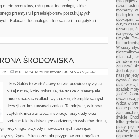
osiągnąłeś?”
nawet jeśli n
 ofertę produktów, usług oraz technologii, które
momenty, w k
snego przemysłu i przedsiębiorstw poszukujących
budzą lęk i 
spokojem, z
ych. Polecam Technologie i Innowacje i Energetyka i
w tym czasi
dziwnego, ż
rozrywkę, kt
umysłu. Pra
bo konfrontu
W ciszy sły
niezrealizo
relacjach, l
HRONA ŚRODOWISKA
że łatwiej w
zanurzyć się
Jednak jeśli 
PRZYRODA
 2026
MOŻLIWOŚĆ KOMENTOWANIA
ZOSTAŁA WYŁĄCZONA
naszym jedy
I
OCHRONA
wysyłać syg
ŚRODOWISKA
Ekos-Sułów to wartościowy serwis poświęcony życiu
drażliwość, 
spadek moty
bliżej natury, który pokazuje, że troska o planetę nie
„dość”. Cora
musi oznaczać wielkich wyrzeczeń, skomplikowanych
uważności, 
widzą w tym
decyzji ani kosztownych zmian. To miejsce, w którym
realne potrz
zamieniał si
czytelnik może znaleźć inspiracje, przykłady oraz
świcie. Chod
rzetelne teksty dotyczące codziennych wyborów, domu,
kilka głębo
pracy, pięć 
gii, recyklingu, przyrody i nowoczesnych rozwiązań
telefon, spa
alny styl życia. Strona została przygotowana z myślą o
naprawdę za