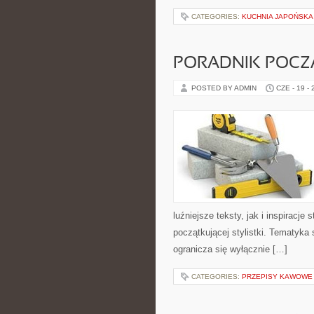
CATEGORIES:
KUCHNIA JAPOŃSKA
PORADNIK POCZĄ
POSTED BY ADMIN
CZE - 19 -
luźniejsze teksty, jak i inspiracje
początkującej stylistki. Tematyka 
ogranicza się wyłącznie […]
CATEGORIES:
PRZEPISY KAWOWE