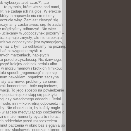
„jak wykorzystałeś czas?”, „co
 – to pytania, które wiszą nad nami,
ikt nie zadaje ich na głos. W efekcie
tórych naprawdę nic nie robimy,
poczucie winy. Zamiast cieszyć się
aczynamy zastanawiać się, ile zadań
e mógłbyśmy odhaczyć. Nic więc
e uciekamy w „odpoczynek pozorny” –
óra zajmuje zmysły, ale nie uspokaja
wdziwy odpoczynek jest wymagający,
je nas z tym, co odkładamy na później.
chać niewygodne myśli: o
wanych marzeniach, napiętych
ęku przed przyszłością. Nic dziwnego,
łączyć kolejny odcinek serialu albo
 w morzu memów i krótkich filmików.
taki sposób „regeneracji” staje się
nym nawykiem, organizm zaczyna
nały alarmowe: problemy ze snem,
brak koncentracji, bóle napięciowe,
wacji. To jego sposób na powiedzenie
z popularniejsze stają się praktyki
jogi czy świadomego oddechu. Jedni
 modę, inni – konkretną odpowiedź na
eby. Nie chodzi o to, by każdy nagle
ę w ascetę medytującego codziennie o
zi o małe momenty bycia tu i teraz:
kich oddechów przed rozpoczęciem
minut patrzenia w okno bez sięgania po
cer bez słuchawek, podczas którego