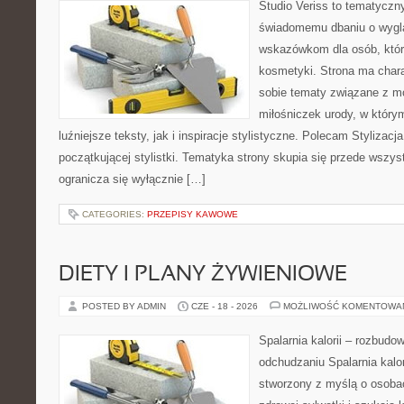
Studio Veriss to tematyczn
świadomemu dbaniu o wygl
wskazówkom dla osób, któr
kosmetyki. Strona ma chara
sobie tematy związane z mo
miłośniczek urody, w któr
luźniejsze teksty, jak i inspiracje stylistyczne. Polecam Stylizacja
początkującej stylistki. Tematyka strony skupia się przede wszys
ogranicza się wyłącznie […]
CATEGORIES:
PRZEPISY KAWOWE
DIETY I PLANY ŻYWIENIOWE
POSTED BY ADMIN
CZE - 18 - 2026
MOŻLIWOŚĆ KOMENTOWA
Spalarnia kalorii – rozbud
odchudzaniu Spalarnia kalor
stworzony z myślą o osoba