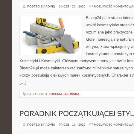
POSTED BY ADMIN
CZE - 20 - 2026
MOŻLIWOŚĆ KOMENTOWA
Bioarp24.pl to strona intern
wokół kosmetyków organic
rozumiana jako praktyczne ź
które interesują się natura
witryna, która wpisuje się 
kosmetykami o prostszym 
Kosmetyki i Kosmetyki. Głównym motywem strony jest świat kos
Bioarp24.pl może zainteresować zarówno miłośników naturalnych 
którzy poszukują ciekawych marek kosmetycznych. Charakter str
[…]
CATEGORIES:
KUCHNIA JAPOŃSKA
PORADNIK POCZĄTKUJĄCEJ STYL
POSTED BY ADMIN
CZE - 19 - 2026
MOŻLIWOŚĆ KOMENTOWA