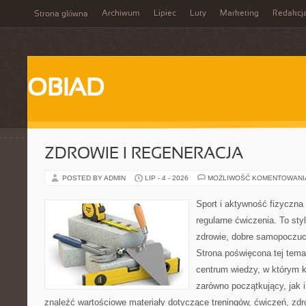
Archiwum
Lipiec
Luty
Marketing
Redakcj
Strona główna
OBIAD
ZDROWIE I REGENERACJA
POSTED BY ADMIN
LIP - 4 - 2026
MOŻLIWOŚĆ KOMENTOWAN
Sport i aktywność fizyczna 
regularne ćwiczenia. To sty
zdrowie, dobre samopoczuci
Strona poświęcona tej tem
centrum wiedzy, w którym k
zarówno początkujący, jak
znaleźć wartościowe materiały dotyczące treningów, ćwiczeń, zdr