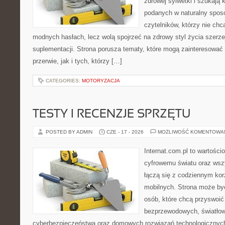
zdrowej sylwetki i szukają 
podanych w naturalny sposó
czytelników, którzy nie chc
modnych hasłach, lecz wolą spojrzeć na zdrowy styl życia szerze
suplementacji. Strona porusza tematy, które mogą zainteresowa
przerwie, jak i tych, którzy […]
CATEGORIES:
MOTORYZACJA
TESTY I RECENZJE SPRZĘTU
POSTED BY ADMIN
CZE - 17 - 2026
MOŻLIWOŚĆ KOMENTOWA
Internat.com.pl to wartośc
cyfrowemu światu oraz wsz
łączą się z codziennym ko
mobilnych. Strona może by
osób, które chcą przyswoić 
bezprzewodowych, światłow
cyberbezpieczeństwa oraz domowych rozwiązań technologicznych