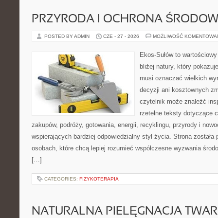
PRZYRODA I OCHRONA ŚRODOW
POSTED BY ADMIN
CZE - 27 - 2026
MOŻLIWOŚĆ KOMENTOWA
Ekos-Sułów to wartościowy
bliżej natury, który pokazuj
musi oznaczać wielkich wy
decyzji ani kosztownych zm
czytelnik może znaleźć insp
rzetelne teksty dotyczące
zakupów, podróży, gotowania, energii, recyklingu, przyrody i no
wspierających bardziej odpowiedzialny styl życia. Strona została
osobach, które chcą lepiej rozumieć współczesne wyzwania środ
[…]
CATEGORIES:
FIZYKOTERAPIA
NATURALNA PIELĘGNACJA TWAR