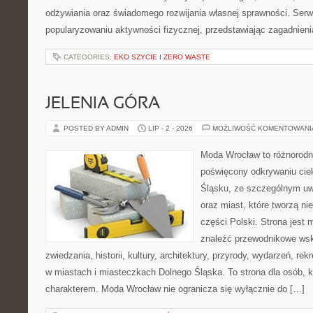
odżywiania oraz świadomego rozwijania własnej sprawności. Serwi
popularyzowaniu aktywności fizycznej, przedstawiając zagadnien
CATEGORIES:
EKO SZYCIE I ZERO WASTE
JELENIA GÓRA
POSTED BY ADMIN
LIP - 2 - 2026
MOŻLIWOŚĆ KOMENTOWAN
Moda Wrocław to różnorodn
poświęcony odkrywaniu ci
Śląsku, ze szczególnym uw
oraz miast, które tworzą n
części Polski. Strona jest
znaleźć przewodnikowe ws
zwiedzania, historii, kultury, architektury, przyrody, wydarzeń, re
w miastach i miasteczkach Dolnego Śląska. To strona dla osób, k
charakterem. Moda Wrocław nie ogranicza się wyłącznie do […]