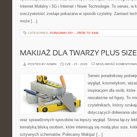
Internet Mobilny i 5G i Internet i Nowe Technologie. To serwis, w
rzeczywistość zostaje pokazana w sposób czytelny. Zamiast tech
może […]
CATEGORIES:
PORADNIKI DIY – ZRÓB TO SAM
MAKIJAŻ DLA TWARZY PLUS SIZE
POSTED BY ADMIN
CZE - 15 - 2026
MOŻLIWOŚĆ KOMENTOWA
Serwis poradnikowy poświęc
wygląd, kosmetykom, wiza
inspiracjom dla osób, któr
niezależnie od figury. To m
czytelnikach, którzy szuka
dotyczących dobierania ubr
oraz sprawdzonych sposobów na lepszy wygląd. Strona łączy lekk
tematyką bliską osobom, które interesują się modą plus size, kob
sztywnych schematów. Polecamy Makijaż […]