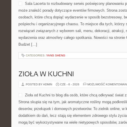
Sala Lacerta to rozbudowany serwis poświęcony planowaniu pr
może znaleźć porady dotyczące eventów firmowych. Strona zost
osobach, które chcą dopiąć wydarzenie w sposób bezstresowy, b
pośpiechu i organizacyjnego chaosu. To miejsce dla tych, którzy
rozwiązań związanych z wyborem sali, menu, dekoracji, atrakcji,
wydarzenia oraz atmosfery całego spotkania. Nowości na stronie 
Budżet […]
CATEGORIES:
YANG SHENG
ZIOŁA W KUCHNI
POSTED BY ADMIN
CZE - 6 - 2026
MOŻLIWOŚĆ KOMENTOWAN
Zioła od Kuchni to blog dla osób, które chcą odkrywać świat 
Strona skupia się na tym, jak aromatyczne rośliny mogą podkreśl
deserów, przekąsek i domowych przetworów. To zielnik online, w k
dodatkiem do dań, lecz stają się elementem zdrowego stylu życia
mogą być wykorzystywane na wiele nietypowych sposobów, zarówn