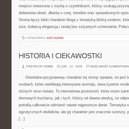
miejsce stworzone z myślą o czytelnikach, którzy szukają przys
dobierania ubrań, dbania o cerę, trendów oraz sprawdzonych spo
Strona łączy lekki charakter bloga z tematyką bliską osobom, któr
size, kobiecą elegancją i urodą bez sztywnych schematów. Pole
CATEGORIES:
ANTI-AGING
HISTORIA I CIEKAWOSTKI
POSTED BY ADMIN
CZE - 13 - 2026
MOŻLIWOŚĆ KOMENTOWA
Orientalno-przyprawowy charakter tej strony sprawia, że jest 
osobach, które uwielbiają intensywne aromaty, nieoczywiste smaki 
różnych stron świata. To internetowa przestrzeń, która może zai
domowych kucharzy, jak i tych, którzy od dawna wiedzą, że odpo
potrafią całkowicie odmienić nawet najprostsze danie. Tematyka s
egzotycznych dodatków, ale jej charakter jest znacznie szerszy,
[…]