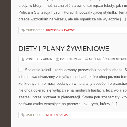
urody, w którym można znaleźć zarówno luźniejsze teksty, jak i in
Polecam Stylizacja fryzur i Poradnik początkującej stylistki. Tem
przede wszystkim na wizażu, ale nie ogranicza się wyłącznie […]
CATEGORIES:
PRZEPISY KAWOWE
DIETY I PLANY ŻYWIENIOWE
POSTED BY ADMIN
CZE - 18 - 2026
MOŻLIWOŚĆ KOMENTOWA
Spalarnia kalorii – rozbudowany przewodnik po odchudzaniu Spa
internetowa stworzony z myślą o osobach, które chcą poznać tema
konkretnych informacji podanych w naturalny sposób. To przestrze
nie chcą opierać się wyłącznie na modnych hasłach, lecz wolą sp
szerzej: przez pryzmat suplementacji. Strona porusza tematy, kt
zarówno osoby wracające po przerwie, jak i tych, którzy […]
CATEGORIES:
MOTORYZACJA