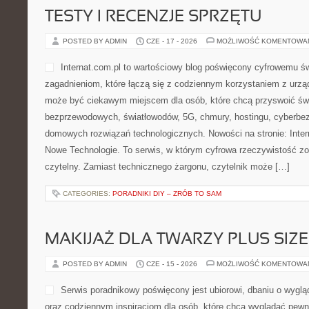
TESTY I RECENZJE SPRZĘTU
POSTED BY ADMIN
CZE - 17 - 2026
MOŻLIWOŚĆ KOMENTOWA
Internat.com.pl to wartościowy blog poświęcony cyfrowemu ś
zagadnieniom, które łączą się z codziennym korzystaniem z urzą
może być ciekawym miejscem dla osób, które chcą przyswoić świe
bezprzewodowych, światłowodów, 5G, chmury, hostingu, cyberbe
domowych rozwiązań technologicznych. Nowości na stronie: Interne
Nowe Technologie. To serwis, w którym cyfrowa rzeczywistość z
czytelny. Zamiast technicznego żargonu, czytelnik może […]
CATEGORIES:
PORADNIKI DIY – ZRÓB TO SAM
MAKIJAŻ DLA TWARZY PLUS SIZE
POSTED BY ADMIN
CZE - 15 - 2026
MOŻLIWOŚĆ KOMENTOWA
Serwis poradnikowy poświęcony jest ubiorowi, dbaniu o wygl
oraz codziennym inspiracjom dla osób, które chcą wyglądać pewnie