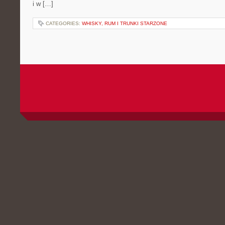
i w […]
CATEGORIES:
WHISKY, RUM I TRUNKI STARZONE