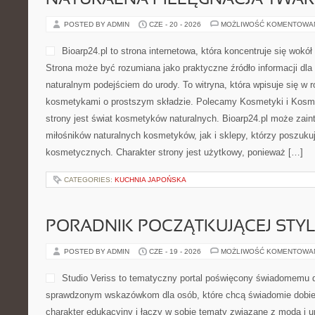
NATURALNA PIELĘGNACJA TWAR
POSTED BY ADMIN
CZE - 20 - 2026
MOŻLIWOŚĆ KOMENTOWA
Bioarp24.pl to strona internetowa, która koncentruje się wok
Strona może być rozumiana jako praktyczne źródło informacji dla o
naturalnym podejściem do urody. To witryna, która wpisuje się w 
kosmetykami o prostszym składzie. Polecamy Kosmetyki i Kos
strony jest świat kosmetyków naturalnych. Bioarp24.pl może zai
miłośników naturalnych kosmetyków, jak i sklepy, którzy poszuk
kosmetycznych. Charakter strony jest użytkowy, ponieważ […]
CATEGORIES:
KUCHNIA JAPOŃSKA
PORADNIK POCZĄTKUJĄCEJ STYL
POSTED BY ADMIN
CZE - 19 - 2026
MOŻLIWOŚĆ KOMENTOWA
Studio Veriss to tematyczny portal poświęcony świadomemu 
sprawdzonym wskazówkom dla osób, które chcą świadomie dobie
charakter edukacyjny i łączy w sobie tematy związane z modą i ur