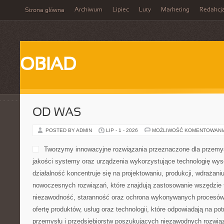
Archiwum
Lipiec
Luty
Marketing
Redakcj
Strona główna
OBIAD
OD WAS
POSTED BY ADMIN
LIP - 1 - 2026
MOŻLIWOŚĆ KOMENTOWAN
Tworzymy innowacyjne rozwiązania przeznaczone dla przemys
jakości systemy oraz urządzenia wykorzystujące technologię wys
działalność koncentruje się na projektowaniu, produkcji, wdrażani
nowoczesnych rozwiązań, które znajdują zastosowanie wszędzie t
niezawodność, staranność oraz ochrona wykonywanych procesów.
ofertę produktów, usług oraz technologii, które odpowiadają na p
przemysłu i przedsiębiorstw poszukujących niezawodnych rozwi