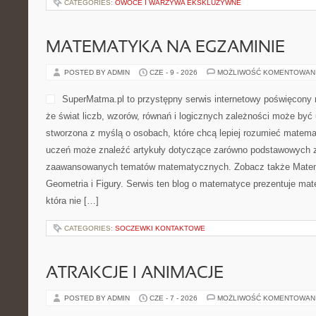
CATEGORIES:
OWOCE I WARZYWA EKSKLUZYWNE
MATEMATYKA NA EGZAMINIE
POSTED BY ADMIN
CZE - 9 - 2026
MOŻLIWOŚĆ KOMENTOWAN
SuperMatma.pl to przystępny serwis internetowy poświęcony 
że świat liczb, wzorów, równań i logicznych zależności może być
stworzona z myślą o osobach, które chcą lepiej rozumieć matema
uczeń może znaleźć artykuły dotyczące zarówno podstawowych za
zaawansowanych tematów matematycznych. Zobacz także Matem
Geometria i Figury. Serwis ten blog o matematyce prezentuje mat
która nie […]
CATEGORIES:
SOCZEWKI KONTAKTOWE
ATRAKCJE I ANIMACJE
POSTED BY ADMIN
CZE - 7 - 2026
MOŻLIWOŚĆ KOMENTOWAN