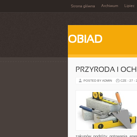
Archiwum
Lipiec
Strona główna
OBIAD
PRZYRODA I OC
POSTED BY ADMIN
CZE - 27 -
zakupów, podróży, gotowania, ener