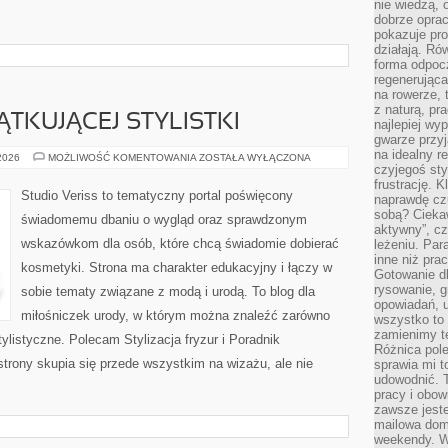
nie wiedzą,
dobrze opr
pokazuje pro
działają. Ró
forma odpoc
regenerująca
na rowerze, 
z naturą, pr
TKUJĄCEJ STYLISTKI
najlepiej wy
gwarze przyja
na idealny r
PORADNIK
 2026
MOŻLIWOŚĆ KOMENTOWANIA
ZOSTAŁA WYŁĄCZONA
POCZĄTKUJĄCEJ
czyjegoś st
STYLISTKI
frustrację. 
Studio Veriss to tematyczny portal poświęcony
naprawdę czu
sobą? Cieka
świadomemu dbaniu o wygląd oraz sprawdzonym
aktywny”, czy
wskazówkom dla osób, które chcą świadomie dobierać
leżeniu. Par
inne niż prac
kosmetyki. Strona ma charakter edukacyjny i łączy w
Gotowanie dl
rysowanie, g
sobie tematy związane z modą i urodą. To blog dla
opowiadań, u
miłośniczek urody, w którym można znaleźć zarówno
wszystko to 
zamienimy te
 stylistyczne. Polecam Stylizacja fryzur i Poradnik
Różnica pole
strony skupia się przede wszystkim na wizażu, ale nie
sprawia mi t
udowodnić. 
pracy i obow
zawsze jeste
mailowa dom
weekendy. Wi