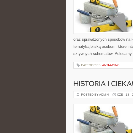
oraz sprawdzonych sposobów na le
tematyką bliską osobom, które inte
sztywnych schematów. Polecamy 
CATEGORIES:
ANTI-AGING
HISTORIA I CIEK
POSTED BY ADMIN
CZE - 13 -