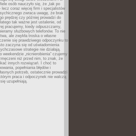
ele osób nauczyło się, że „tak po
– lecz coraz więcej firm i specjalistów
psychicznego zwraca uwagę, że brak
o prędzej czy później prowadzi do
latego tak ważne jest ustalenie, od
órej pracujemy, kiedy odpuszczamy,
bieramy służbowych telefonów. To nie
stwa, ale zwykła troska o własne
czenie się prawdziwego odpoczynku to
sto zaczyna się od uświadomienia
tychczasowe strategie nie działają.
 weekendzie „nicnierobienia” czujemy
 zmęczeni niż przed nim, to znak, że
kać innych rozwiązań. I choć to
owania, popełniania błędów i
asnych potrzeb, ostatecznie prowadzi
którym praca i odpoczynek nie walczą
się uzupełniają.