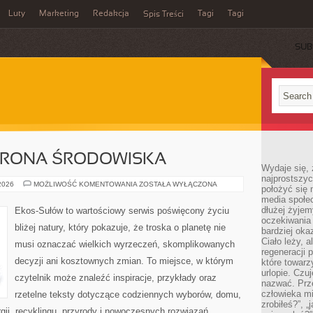
Luty
Marketing
Redakcja
Tagi
Tagi
Spis Treści
SUB
HRONA ŚRODOWISKA
Wydaje się, 
najprostszy
PRZYRODA
 2026
MOŻLIWOŚĆ KOMENTOWANIA
ZOSTAŁA WYŁĄCZONA
położyć się 
I
media społe
OCHRONA
ŚRODOWISKA
dłużej żyje
Ekos-Sułów to wartościowy serwis poświęcony życiu
oczekiwania
bliżej natury, który pokazuje, że troska o planetę nie
bardziej oka
Ciało leży, 
musi oznaczać wielkich wyrzeczeń, skomplikowanych
regeneracji 
decyzji ani kosztownych zmian. To miejsce, w którym
które towar
urlopie. Czuj
czytelnik może znaleźć inspiracje, przykłady oraz
nazwać. Prze
człowieka mi
rzetelne teksty dotyczące codziennych wyborów, domu,
zrobiłeś?”, 
gii, recyklingu, przyrody i nowoczesnych rozwiązań