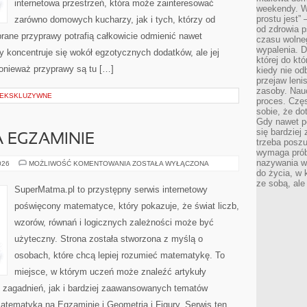
internetowa przestrzeń, która może zainteresować
weekendy. Wi
prostu jest” 
zarówno domowych kucharzy, jak i tych, którzy od
od zdrowia 
rane przyprawy potrafią całkowicie odmienić nawet
czasu wolneg
wypalenia. D
y koncentruje się wokół egzotycznych dodatków, ale jej
której do kt
ponieważ przyprawy są tu […]
kiedy nie od
przejaw leni
zasoby. Nau
 EKSKLUZYWNE
proces. Czę
sobie, że do
Gdy nawet po
się bardziej
 EGZAMINIE
trzeba poszu
wymaga prób
nazywania wł
MATEMATYKA
026
MOŻLIWOŚĆ KOMENTOWANIA
ZOSTAŁA WYŁĄCZONA
NA
do życia, w 
EGZAMINIE
ze sobą, ale 
SuperMatma.pl to przystępny serwis internetowy
poświęcony matematyce, który pokazuje, że świat liczb,
wzorów, równań i logicznych zależności może być
użyteczny. Strona została stworzona z myślą o
osobach, które chcą lepiej rozumieć matematykę. To
miejsce, w którym uczeń może znaleźć artykuły
zagadnień, jak i bardziej zaawansowanych tematów
ematyka na Egzaminie i Geometria i Figury. Serwis ten