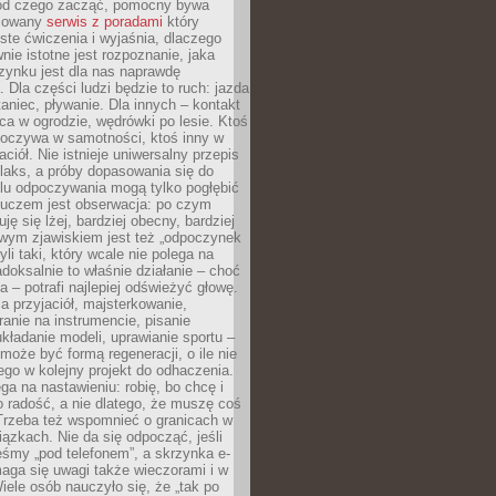
 od czego zacząć, pomocny bywa
acowany
serwis z poradami
który
ste ćwiczenia i wyjaśnia, dlaczego
wnie istotne jest rozpoznanie, jaka
zynku jest dla nas naprawdę
. Dla części ludzi będzie to ruch: jazda
taniec, pływanie. Dla innych – kontakt
aca w ogrodzie, wędrówki po lesie. Ktoś
poczywa w samotności, ktoś inny w
ciół. Nie istnieje uniwersalny przepis
elaks, a próby dopasowania się do
ylu odpoczywania mogą tylko pogłębić
Kluczem jest obserwacja: po czym
ję się lżej, bardziej obecny, bardziej
wym zjawiskiem jest też „odpoczynek
li taki, który wcale nie polega na
adoksalnie to właśnie działanie – choć
a – potrafi najlepiej odświeżyć głowę.
a przyjaciół, majsterkowanie,
ranie na instrumencie, pisanie
kładanie modeli, uprawianie sportu –
może być formą regeneracji, o ile nie
go w kolejny projekt do odhaczenia.
ga na nastawieniu: robię, bo chcę i
o radość, a nie dlatego, że muszę coś
Trzeba też wspomnieć o granicach w
iązkach. Nie da się odpocząć, jeśli
śmy „pod telefonem”, a skrzynka e-
aga się uwagi także wieczorami i w
ele osób nauczyło się, że „tak po