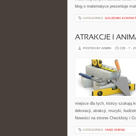
blog o matematyce prezentuje mat
CATEGORIES:
SOCZEWKI KONTAK
ATRAKCJE I ANIM
POSTED BY ADMIN
CZE - 7 - 2
miejsce dla tych, którzy szukają
dekoracji, atrakcji, muzyki, budż
Nowości na stronie Checklisty i G
CATEGORIES:
YANG SHENG