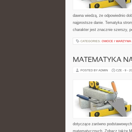
dawna wiedzą, że odpowiednio dob
najprostsze danie. Tematyka stron
charakter jest znacznie szerszy, 
CATEGORIES:
OWOCE I WARZYWA
MATEMATYKA NA
POSTED BY ADMIN
CZE - 9 - 2
dotyczące zarówno podstawowych 
matematycznych. Zobacz także Mat