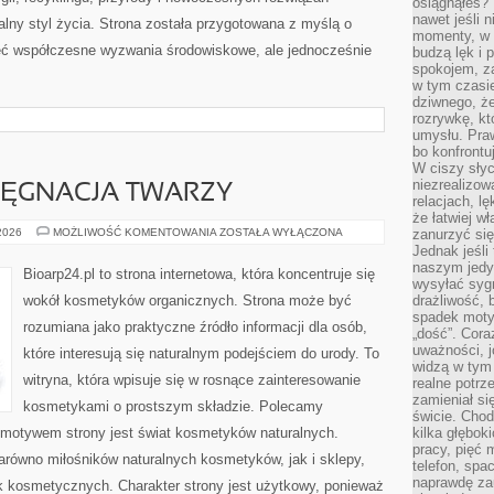
osiągnąłeś?”
nawet jeśli n
alny styl życia. Strona została przygotowana z myślą o
momenty, w k
ieć współczesne wyzwania środowiskowe, ale jednocześnie
budzą lęk i 
spokojem, z
w tym czasi
dziwnego, ż
rozrywkę, kt
umysłu. Pra
bo konfrontu
W ciszy sły
niezrealizo
LĘGNACJA TWARZY
relacjach, l
że łatwiej w
NATURALNA
 2026
MOŻLIWOŚĆ KOMENTOWANIA
ZOSTAŁA WYŁĄCZONA
zanurzyć się
PIELĘGNACJA
Jednak jeśli 
TWARZY
naszym jedy
Bioarp24.pl to strona internetowa, która koncentruje się
wysyłać syg
wokół kosmetyków organicznych. Strona może być
drażliwość, 
spadek moty
rozumiana jako praktyczne źródło informacji dla osób,
„dość”. Cora
uważności, 
które interesują się naturalnym podejściem do urody. To
widzą w tym
witryna, która wpisuje się w rosnące zainteresowanie
realne potrz
zamieniał si
kosmetykami o prostszym składzie. Polecamy
świcie. Chod
motywem strony jest świat kosmetyków naturalnych.
kilka głębo
pracy, pięć 
arówno miłośników naturalnych kosmetyków, jak i sklepy,
telefon, spa
naprawdę za
 kosmetycznych. Charakter strony jest użytkowy, ponieważ