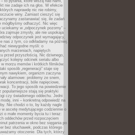
 – to pytania, które wiszą nad nami,
ikt nie zadaje ich na głos. W efekcie
tórych naprawdę nic nie robimy,
poczucie winy. Zamiast cieszyć się
aczynamy zastanawiać się, ile zadań
e mógłbyśmy odhaczyć. Nic więc
e uciekamy w „odpoczynek pozorny” –
óra zajmuje zmysły, ale nie uspokaja
wdziwy odpoczynek jest wymagający,
je nas z tym, co odkładamy na później.
chać niewygodne myśli: o
wanych marzeniach, napiętych
ęku przed przyszłością. Nic dziwnego,
łączyć kolejny odcinek serialu albo
 w morzu memów i krótkich filmików.
taki sposób „regeneracji” staje się
nym nawykiem, organizm zaczyna
nały alarmowe: problemy ze snem,
brak koncentracji, bóle napięciowe,
wacji. To jego sposób na powiedzenie
z popularniejsze stają się praktyki
jogi czy świadomego oddechu. Jedni
 modę, inni – konkretną odpowiedź na
eby. Nie chodzi o to, by każdy nagle
ę w ascetę medytującego codziennie o
zi o małe momenty bycia tu i teraz:
kich oddechów przed rozpoczęciem
minut patrzenia w okno bez sięgania po
cer bez słuchawek, podczas którego
uważamy otoczenie. Dla tych, którzy