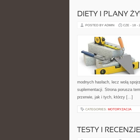
DIETY I PLANY Ż
POSTED BY ADMIN
CZE - 18 -
modnych hasłach, lecz wolą spojrz
suplementacji. Strona porusza te
przerwie, jak i tych, którzy […]
CATEGORIES:
MOTORYZACJA
TESTY I RECENZJ