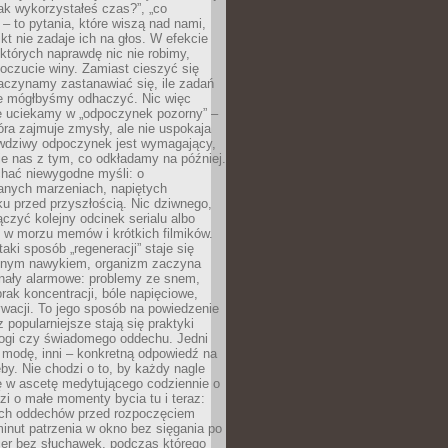
„jak wykorzystałeś czas?”, „co
 – to pytania, które wiszą nad nami,
ikt nie zadaje ich na głos. W efekcie
tórych naprawdę nic nie robimy,
poczucie winy. Zamiast cieszyć się
aczynamy zastanawiać się, ile zadań
e mógłbyśmy odhaczyć. Nic więc
e uciekamy w „odpoczynek pozorny” –
óra zajmuje zmysły, ale nie uspokaja
wdziwy odpoczynek jest wymagający,
je nas z tym, co odkładamy na później.
chać niewygodne myśli: o
wanych marzeniach, napiętych
ęku przed przyszłością. Nic dziwnego,
łączyć kolejny odcinek serialu albo
 w morzu memów i krótkich filmików.
taki sposób „regeneracji” staje się
nym nawykiem, organizm zaczyna
nały alarmowe: problemy ze snem,
brak koncentracji, bóle napięciowe,
wacji. To jego sposób na powiedzenie
z popularniejsze stają się praktyki
jogi czy świadomego oddechu. Jedni
 modę, inni – konkretną odpowiedź na
eby. Nie chodzi o to, by każdy nagle
ę w ascetę medytującego codziennie o
zi o małe momenty bycia tu i teraz:
kich oddechów przed rozpoczęciem
minut patrzenia w okno bez sięgania po
cer bez słuchawek, podczas którego