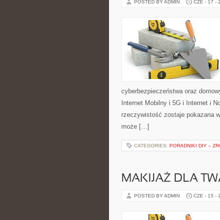
POSTED BY ADMIN
CZE - 17 -
cyberbezpieczeństwa oraz domowy
Internet Mobilny i 5G i Internet i
rzeczywistość zostaje pokazana w
może […]
CATEGORIES:
PORADNIKI DIY – Z
MAKIJAŻ DLA TW
POSTED BY ADMIN
CZE - 15 -