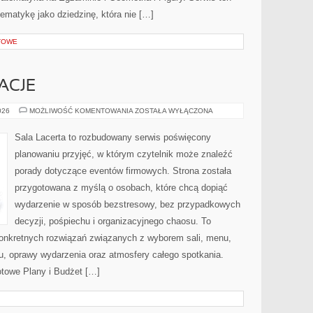
ematykę jako dziedzinę, która nie […]
TOWE
ACJE
ATRAKCJE
026
MOŻLIWOŚĆ KOMENTOWANIA
ZOSTAŁA WYŁĄCZONA
I
ANIMACJE
Sala Lacerta to rozbudowany serwis poświęcony
planowaniu przyjęć, w którym czytelnik może znaleźć
porady dotyczące eventów firmowych. Strona została
przygotowana z myślą o osobach, które chcą dopiąć
wydarzenie w sposób bezstresowy, bez przypadkowych
decyzji, pośpiechu i organizacyjnego chaosu. To
 konkretnych rozwiązań związanych z wyborem sali, menu,
etu, oprawy wydarzenia oraz atmosfery całego spotkania.
otowe Plany i Budżet […]