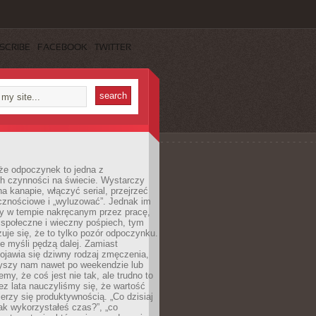
SCRIBE
FACEBOOK
TWITTER
że odpoczynek to jedna z
ch czynności na świecie. Wystarczy
na kanapie, włączyć serial, przejrzeć
cznościowe i „wyluzować”. Jednak im
my w tempie nakręcanym przez pracę,
 społeczne i wieczny pośpiech, tym
zuje się, że to tylko pozór odpoczynku.
ale myśli pędzą dalej. Zamiast
pojawia się dziwny rodzaj zmęczenia,
zyszy nam nawet po weekendzie lub
emy, że coś jest nie tak, ale trudno to
z lata nauczyliśmy się, że wartość
erzy się produktywnością. „Co dzisiaj
„jak wykorzystałeś czas?”, „co