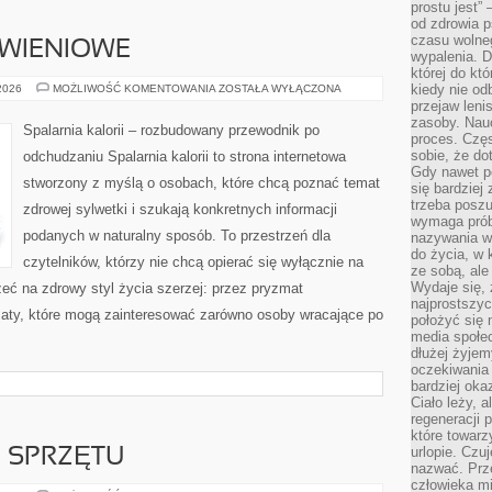
prostu jest” 
od zdrowia 
czasu wolneg
YWIENIOWE
wypalenia. D
której do kt
DIETY
kiedy nie od
 2026
MOŻLIWOŚĆ KOMENTOWANIA
ZOSTAŁA WYŁĄCZONA
I
przejaw leni
PLANY
zasoby. Nau
ŻYWIENIOWE
Spalarnia kalorii – rozbudowany przewodnik po
proces. Czę
sobie, że do
odchudzaniu Spalarnia kalorii to strona internetowa
Gdy nawet po
stworzony z myślą o osobach, które chcą poznać temat
się bardziej
trzeba poszu
zdrowej sylwetki i szukają konkretnych informacji
wymaga prób
podanych w naturalny sposób. To przestrzeń dla
nazywania wł
do życia, w 
czytelników, którzy nie chcą opierać się wyłącznie na
ze sobą, ale 
Wydaje się, 
eć na zdrowy styl życia szerzej: przez pryzmat
najprostszy
maty, które mogą zainteresować zarówno osoby wracające po
położyć się 
media społe
dłużej żyje
oczekiwania
bardziej oka
Ciało leży, 
regeneracji 
które towar
urlopie. Czuj
E SPRZĘTU
nazwać. Prze
człowieka mi