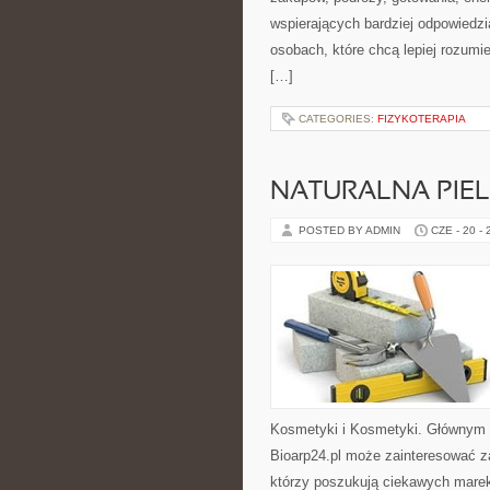
wspierających bardziej odpowiedzi
osobach, które chcą lepiej rozum
[…]
CATEGORIES:
FIZYKOTERAPIA
NATURALNA PIE
POSTED BY ADMIN
CZE - 20 -
Kosmetyki i Kosmetyki. Głównym 
Bioarp24.pl może zainteresować z
którzy poszukują ciekawych marek