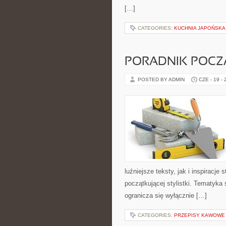
[…]
CATEGORIES:
KUCHNIA JAPOŃSKA
PORADNIK POCZĄ
POSTED BY ADMIN
CZE - 19 -
luźniejsze teksty, jak i inspiracje
początkującej stylistki. Tematyka 
ogranicza się wyłącznie […]
CATEGORIES:
PRZEPISY KAWOWE