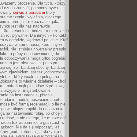
uważamy otoczenie. Dla tych, którzy
 od czego zacząć, pomocny bywa
acowany
serwis z poradami
który
ste ćwiczenia i wyjaśnia, dlaczego
wnie istotne jest rozpoznanie, jaka
zynku jest dla nas naprawdę
. Dla części ludzi będzie to ruch: jazda
taniec, pływanie. Dla innych – kontakt
aca w ogrodzie, wędrówki po lesie. Ktoś
poczywa w samotności, ktoś inny w
ciół. Nie istnieje uniwersalny przepis
elaks, a próby dopasowania się do
ylu odpoczywania mogą tylko pogłębić
Kluczem jest obserwacja: po czym
ję się lżej, bardziej obecny, bardziej
wym zjawiskiem jest też „odpoczynek
li taki, który wcale nie polega na
adoksalnie to właśnie działanie – choć
a – potrafi najlepiej odświeżyć głowę.
a przyjaciół, majsterkowanie,
ranie na instrumencie, pisanie
kładanie modeli, uprawianie sportu –
może być formą regeneracji, o ile nie
go w kolejny projekt do odhaczenia.
ga na nastawieniu: robię, bo chcę i
o radość, a nie dlatego, że muszę coś
Trzeba też wspomnieć o granicach w
iązkach. Nie da się odpocząć, jeśli
śmy „pod telefonem”, a skrzynka e-
aga się uwagi także wieczorami i w