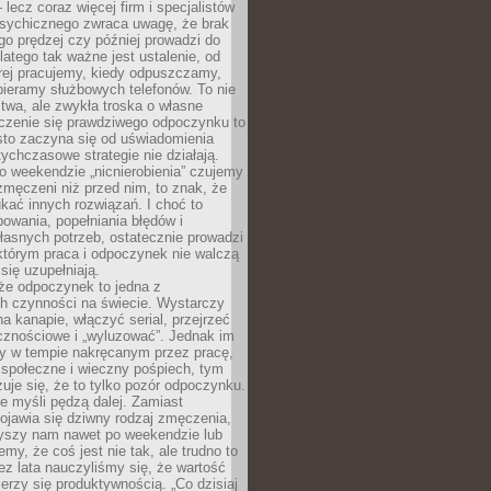
– lecz coraz więcej firm i specjalistów
psychicznego zwraca uwagę, że brak
o prędzej czy później prowadzi do
latego tak ważne jest ustalenie, od
órej pracujemy, kiedy odpuszczamy,
bieramy służbowych telefonów. To nie
stwa, ale zwykła troska o własne
czenie się prawdziwego odpoczynku to
sto zaczyna się od uświadomienia
tychczasowe strategie nie działają.
 weekendzie „nicnierobienia” czujemy
 zmęczeni niż przed nim, to znak, że
kać innych rozwiązań. I choć to
owania, popełniania błędów i
asnych potrzeb, ostatecznie prowadzi
którym praca i odpoczynek nie walczą
się uzupełniają.
że odpoczynek to jedna z
ch czynności na świecie. Wystarczy
na kanapie, włączyć serial, przejrzeć
cznościowe i „wyluzować”. Jednak im
my w tempie nakręcanym przez pracę,
 społeczne i wieczny pośpiech, tym
zuje się, że to tylko pozór odpoczynku.
ale myśli pędzą dalej. Zamiast
pojawia się dziwny rodzaj zmęczenia,
zyszy nam nawet po weekendzie lub
emy, że coś jest nie tak, ale trudno to
z lata nauczyliśmy się, że wartość
erzy się produktywnością. „Co dzisiaj