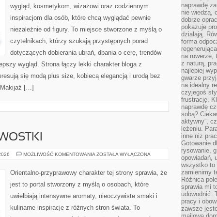
naprawdę za
wygląd, kosmetykom, wizażowi oraz codziennym
nie wiedzą,
inspiracjom dla osób, które chcą wyglądać pewnie
dobrze opr
pokazuje pro
niezależnie od figury. To miejsce stworzone z myślą o
działają. Ró
czytelnikach, którzy szukają przystępnych porad
forma odpoc
regenerująca
dotyczących dobierania ubrań, dbania o cerę, trendów
na rowerze, 
z naturą, pr
pszy wygląd. Strona łączy lekki charakter bloga z
najlepiej wy
resują się modą plus size, kobiecą elegancją i urodą bez
gwarze przyja
na idealny r
Makijaż […]
czyjegoś st
frustrację. 
naprawdę czu
sobą? Cieka
aktywny”, czy
leżeniu. Par
AWOSTKI
inne niż prac
Gotowanie dl
rysowanie, g
HISTORIA
 2026
MOŻLIWOŚĆ KOMENTOWANIA
ZOSTAŁA WYŁĄCZONA
opowiadań, u
I
wszystko to 
CIEKAWOSTKI
zamienimy te
Orientalno-przyprawowy charakter tej strony sprawia, że
Różnica pole
jest to portal stworzony z myślą o osobach, które
sprawia mi t
udowodnić. 
uwielbiają intensywne aromaty, nieoczywiste smaki i
pracy i obow
kulinarne inspiracje z różnych stron świata. To
zawsze jeste
mailowa dom