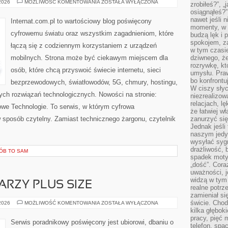
TESTY
 2026
MOŻLIWOŚĆ KOMENTOWANIA
ZOSTAŁA WYŁĄCZONA
zrobiłeś?”, 
I
osiągnąłeś?”
RECENZJE
SPRZĘTU
nawet jeśli n
Internat.com.pl to wartościowy blog poświęcony
momenty, w k
cyfrowemu światu oraz wszystkim zagadnieniom, które
budzą lęk i 
spokojem, z
łączą się z codziennym korzystaniem z urządzeń
w tym czasi
mobilnych. Strona może być ciekawym miejscem dla
dziwnego, ż
rozrywkę, kt
osób, które chcą przyswoić świecie internetu, sieci
umysłu. Pra
bo konfrontu
bezprzewodowych, światłowodów, 5G, chmury, hostingu,
W ciszy sły
ch rozwiązań technologicznych. Nowości na stronie:
niezrealizo
relacjach, l
 Nowe Technologie. To serwis, w którym cyfrowa
że łatwiej w
 sposób czytelny. Zamiast technicznego żargonu, czytelnik
zanurzyć się
Jednak jeśli 
naszym jedy
wysyłać syg
drażliwość, 
RÓB TO SAM
spadek moty
„dość”. Cora
uważności, 
widzą w tym
ARZY PLUS SIZE
realne potrz
zamieniał si
świcie. Chod
MAKIJAŻ
 2026
MOŻLIWOŚĆ KOMENTOWANIA
ZOSTAŁA WYŁĄCZONA
DLA
kilka głębo
TWARZY
pracy, pięć 
PLUS
Serwis poradnikowy poświęcony jest ubiorowi, dbaniu o
SIZE
telefon, spa