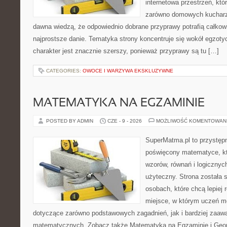
internetowa przestrzeń, kt
zarówno domowych kucharzy,
dawna wiedzą, że odpowiednio dobrane przyprawy potrafią całkow
najprostsze danie. Tematyka strony koncentruje się wokół egzoty
charakter jest znacznie szerszy, ponieważ przyprawy są tu […]
CATEGORIES:
OWOCE I WARZYWA EKSKLUZYWNE
MATEMATYKA NA EGZAMINIE
POSTED BY ADMIN
CZE - 9 - 2026
MOŻLIWOŚĆ KOMENTOWAN
SuperMatma.pl to przystępn
poświęcony matematyce, któ
wzorów, równań i logicznyc
użyteczny. Strona została 
osobach, które chcą lepiej
miejsce, w którym uczeń m
dotyczące zarówno podstawowych zagadnień, jak i bardziej zaa
matematycznych. Zobacz także Matematyka na Egzaminie i Geomet