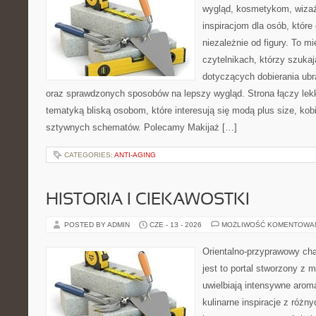
wygląd, kosmetykom, wiza
inspiracjom dla osób, któr
niezależnie od figury. To m
czytelnikach, którzy szuka
dotyczących dobierania ubr
oraz sprawdzonych sposobów na lepszy wygląd. Strona łączy lekk
tematyką bliską osobom, które interesują się modą plus size, kob
sztywnych schematów. Polecamy Makijaż […]
CATEGORIES:
ANTI-AGING
HISTORIA I CIEKAWOSTKI
POSTED BY ADMIN
CZE - 13 - 2026
MOŻLIWOŚĆ KOMENTOWA
Orientalno-przyprawowy char
jest to portal stworzony z 
uwielbiają intensywne aroma
kulinarne inspiracje z różny