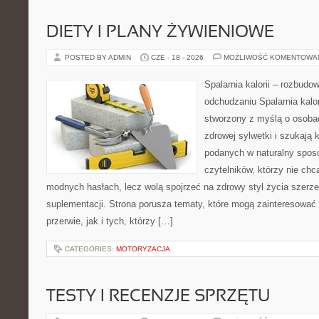
DIETY I PLANY ŻYWIENIOWE
POSTED BY ADMIN
CZE - 18 - 2026
MOŻLIWOŚĆ KOMENTOWA
Spalarnia kalorii – rozbud
odchudzaniu Spalarnia kalor
stworzony z myślą o osoba
zdrowej sylwetki i szukają 
podanych w naturalny sposó
czytelników, którzy nie chc
modnych hasłach, lecz wolą spojrzeć na zdrowy styl życia szerze
suplementacji. Strona porusza tematy, które mogą zainteresowa
przerwie, jak i tych, którzy […]
CATEGORIES:
MOTORYZACJA
TESTY I RECENZJE SPRZĘTU