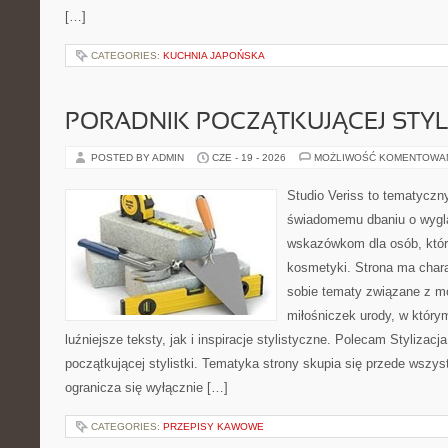
[…]
CATEGORIES:
KUCHNIA JAPOŃSKA
PORADNIK POCZĄTKUJĄCEJ STYL
POSTED BY ADMIN
CZE - 19 - 2026
MOŻLIWOŚĆ KOMENTOWA
Studio Veriss to tematyczn
świadomemu dbaniu o wygl
wskazówkom dla osób, któr
kosmetyki. Strona ma chara
sobie tematy związane z mo
miłośniczek urody, w któr
luźniejsze teksty, jak i inspiracje stylistyczne. Polecam Stylizacja
początkującej stylistki. Tematyka strony skupia się przede wszys
ogranicza się wyłącznie […]
CATEGORIES:
PRZEPISY KAWOWE