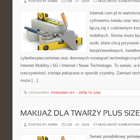
POSTED BY ADMIN
CZE - 17 - 2026
MOŻLIWOŚĆ KOMENTOWA
Internat.com.pl to wartośc
cyfrowemu światu oraz wsz
łączą się z codziennym ko
mobilnych. Strona może by
osób, które chcą przyswoić 
bezprzewodowych, światłow
cyberbezpieczeństwa oraz domowych rozwiązań technologicznych
Internet Mobilny i 5G i Internet i Nowe Technologie. To serwis, w
rzeczywistość zostaje pokazana w sposób czytelny. Zamiast tech
może […]
CATEGORIES:
PORADNIKI DIY – ZRÓB TO SAM
MAKIJAŻ DLA TWARZY PLUS SIZE
POSTED BY ADMIN
CZE - 15 - 2026
MOŻLIWOŚĆ KOMENTOWA
Serwis poradnikowy poświęc