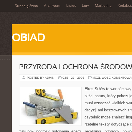
Archiwum
Lipiec
Luty
Marketing
Redakcj
Strona główna
OBIAD
PRZYRODA I OCHRONA ŚRODOW
POSTED BY ADMIN
CZE - 27 - 2026
MOŻLIWOŚĆ KOMENTOWA
Ekos-Sułów to wartościowy
bliżej natury, który pokazuj
musi oznaczać wielkich wy
decyzji ani kosztownych zm
czytelnik może znaleźć insp
rzetelne teksty dotyczące
zakupów, podróży, gotowania, energii, recyklingu, przyrody i no