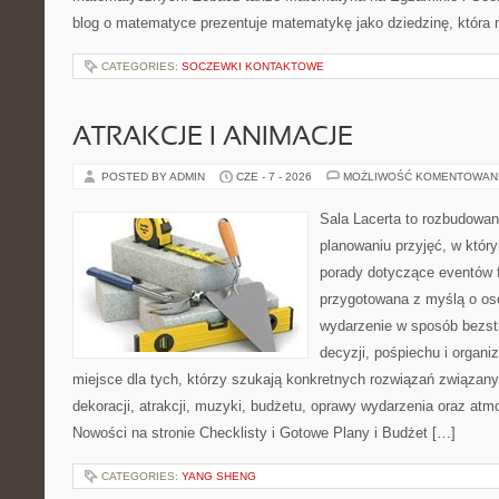
blog o matematyce prezentuje matematykę jako dziedzinę, która 
CATEGORIES:
SOCZEWKI KONTAKTOWE
ATRAKCJE I ANIMACJE
POSTED BY ADMIN
CZE - 7 - 2026
MOŻLIWOŚĆ KOMENTOWAN
Sala Lacerta to rozbudowa
planowaniu przyjęć, w któr
porady dotyczące eventów 
przygotowana z myślą o os
wydarzenie w sposób bezs
decyzji, pośpiechu i organ
miejsce dla tych, którzy szukają konkretnych rozwiązań związan
dekoracji, atrakcji, muzyki, budżetu, oprawy wydarzenia oraz atm
Nowości na stronie Checklisty i Gotowe Plany i Budżet […]
CATEGORIES:
YANG SHENG