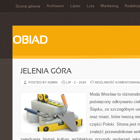
Archiwum
Lipiec
Luty
Marketing
Redakcj
Strona główna
OBIAD
JELENIA GÓRA
POSTED BY ADMIN
LIP - 2 - 2026
MOŻLIWOŚĆ KOMENTOWAN
Moda Wrocław to różnorodn
poświęcony odkrywaniu ci
Śląsku, ze szczególnym uw
oraz miast, które tworzą n
części Polski. Strona jest
znaleźć przewodnikowe ws
zwiedzania, historii, kultury, architektury, przyrody, wydarzeń, re