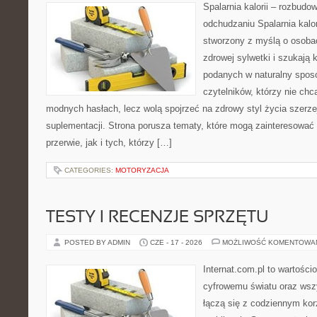
Spalarnia kalorii – rozbud
odchudzaniu Spalarnia kalor
stworzony z myślą o osoba
zdrowej sylwetki i szukają 
podanych w naturalny sposó
czytelników, którzy nie chc
modnych hasłach, lecz wolą spojrzeć na zdrowy styl życia szerze
suplementacji. Strona porusza tematy, które mogą zainteresowa
przerwie, jak i tych, którzy […]
CATEGORIES:
MOTORYZACJA
TESTY I RECENZJE SPRZĘTU
POSTED BY ADMIN
CZE - 17 - 2026
MOŻLIWOŚĆ KOMENTOWA
Internat.com.pl to wartośc
cyfrowemu światu oraz wsz
łączą się z codziennym ko