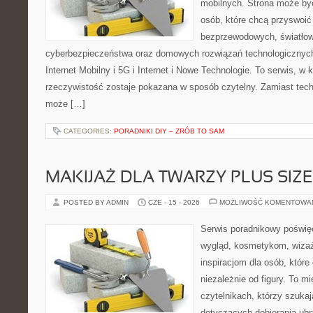
mobilnych. Strona może by
osób, które chcą przyswoić 
bezprzewodowych, światłow
cyberbezpieczeństwa oraz domowych rozwiązań technologicznych
Internet Mobilny i 5G i Internet i Nowe Technologie. To serwis, w
rzeczywistość zostaje pokazana w sposób czytelny. Zamiast tech
może […]
CATEGORIES:
PORADNIKI DIY – ZRÓB TO SAM
MAKIJAŻ DLA TWARZY PLUS SIZE
POSTED BY ADMIN
CZE - 15 - 2026
MOŻLIWOŚĆ KOMENTOWA
Serwis poradnikowy poświęc
wygląd, kosmetykom, wiza
inspiracjom dla osób, któr
niezależnie od figury. To m
czytelnikach, którzy szuka
dotyczących dobierania ubr