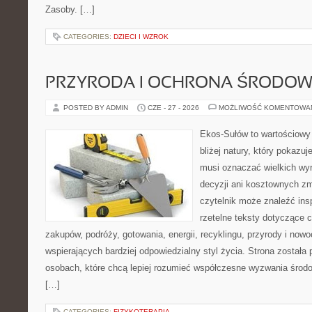
Zasoby. […]
CATEGORIES:
DZIECI I WZROK
PRZYRODA I OCHRONA ŚRODOW
POSTED BY ADMIN
CZE - 27 - 2026
MOŻLIWOŚĆ KOMENTOWA
Ekos-Sułów to wartościowy
bliżej natury, który pokazuj
musi oznaczać wielkich wy
decyzji ani kosztownych zm
czytelnik może znaleźć insp
rzetelne teksty dotyczące
zakupów, podróży, gotowania, energii, recyklingu, przyrody i no
wspierających bardziej odpowiedzialny styl życia. Strona została
osobach, które chcą lepiej rozumieć współczesne wyzwania środ
[…]
CATEGORIES:
FIZYKOTERAPIA