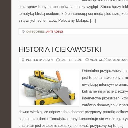
oraz sprawdzonych sposobów na lepszy wygląd. Strona łączy lekk
tematyką bliską osobom, które interesują się modą plus size, kob
sztywnych schematów. Polecamy Makijaż […]
CATEGORIES:
ANTI-AGING
HISTORIA I CIEKAWOSTKI
POSTED BY ADMIN
CZE - 13 - 2026
MOŻLIWOŚĆ KOMENTOWA
Orientalno-przyprawowy char
jest to portal stworzony z 
uwielbiają intensywne aroma
kulinarne inspiracje z różny
internetowa przestrzeń, kt
zarówno domowych kucharzy,
dawna wiedzą, że odpowiednio dobrane przyprawy potrafią całkow
najprostsze danie. Tematyka strony koncentruje się wokół egzoty
charakter jest znacznie szerszy, ponieważ przyprawy są tu […]