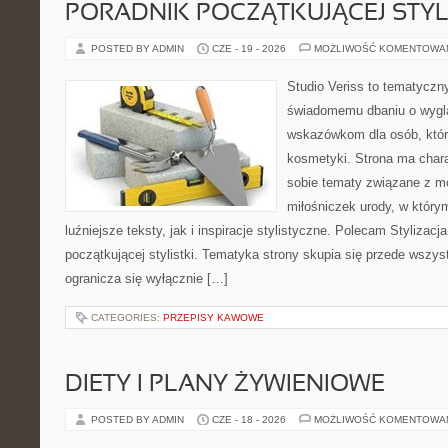
PORADNIK POCZĄTKUJĄCEJ STYL
POSTED BY ADMIN
CZE - 19 - 2026
MOŻLIWOŚĆ KOMENTOWA
Studio Veriss to tematyczn
świadomemu dbaniu o wygl
wskazówkom dla osób, któr
kosmetyki. Strona ma chara
sobie tematy związane z mo
miłośniczek urody, w któr
luźniejsze teksty, jak i inspiracje stylistyczne. Polecam Stylizacja
początkującej stylistki. Tematyka strony skupia się przede wszys
ogranicza się wyłącznie […]
CATEGORIES:
PRZEPISY KAWOWE
DIETY I PLANY ŻYWIENIOWE
POSTED BY ADMIN
CZE - 18 - 2026
MOŻLIWOŚĆ KOMENTOWA