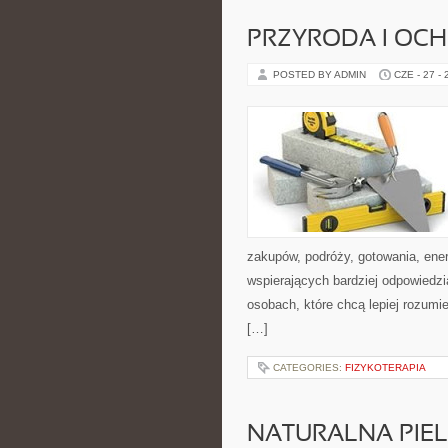
PRZYRODA I OC
POSTED BY ADMIN
CZE - 27 -
zakupów, podróży, gotowania, ener
wspierających bardziej odpowiedzi
osobach, które chcą lepiej rozum
[…]
CATEGORIES:
FIZYKOTERAPIA
NATURALNA PIE