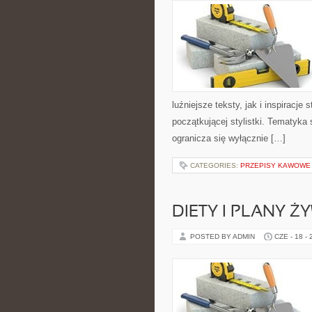
luźniejsze teksty, jak i inspiracje
początkującej stylistki. Tematyka 
ogranicza się wyłącznie […]
CATEGORIES:
PRZEPISY KAWOWE
DIETY I PLANY Ż
POSTED BY ADMIN
CZE - 18 -