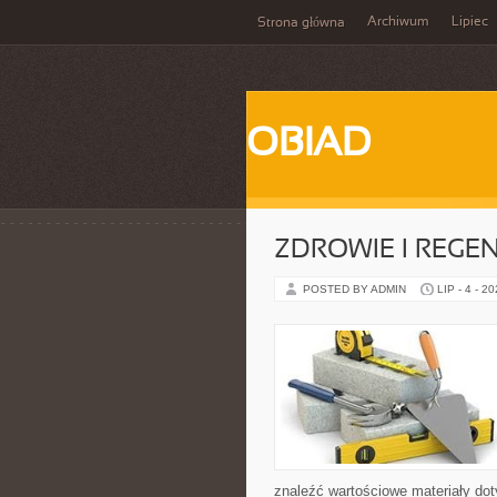
Archiwum
Lipiec
Strona główna
OBIAD
ZDROWIE I REGE
POSTED BY ADMIN
LIP - 4 - 2
znaleźć wartościowe materiały dot