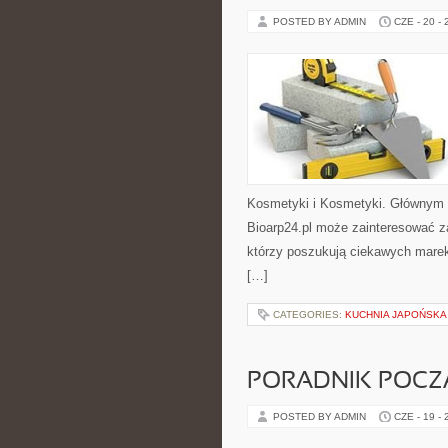
POSTED BY ADMIN
CZE - 20 -
Kosmetyki i Kosmetyki. Głównym 
Bioarp24.pl może zainteresować z
którzy poszukują ciekawych marek
[…]
CATEGORIES:
KUCHNIA JAPOŃSKA
PORADNIK POCZĄ
POSTED BY ADMIN
CZE - 19 -