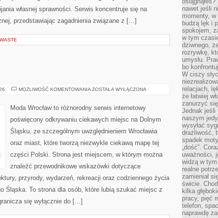
osiągnąłeś?”
nawet jeśli n
ania własnej sprawności. Serwis koncentruje się na
momenty, w k
znej, przedstawiając zagadnienia związane z […]
budzą lęk i 
spokojem, z
w tym czasi
 WASTE
dziwnego, ż
rozrywkę, kt
umysłu. Pra
bo konfrontu
W ciszy sły
niezrealizo
relacjach, l
JELENIA
026
MOŻLIWOŚĆ KOMENTOWANIA
ZOSTAŁA WYŁĄCZONA
GÓRA
że łatwiej w
zanurzyć się
Moda Wrocław to różnorodny serwis internetowy
Jednak jeśli 
naszym jedy
poświęcony odkrywaniu ciekawych miejsc na Dolnym
wysyłać syg
Śląsku, ze szczególnym uwzględnieniem Wrocławia
drażliwość, 
spadek moty
oraz miast, które tworzą niezwykle ciekawą mapę tej
„dość”. Cora
części Polski. Strona jest miejscem, w którym można
uważności, 
widzą w tym
znaleźć przewodnikowe wskazówki dotyczące
realne potrz
zamieniał si
itektury, przyrody, wydarzeń, rekreacji oraz codziennego życia
świcie. Chod
 Śląska. To strona dla osób, które lubią szukać miejsc z
kilka głębo
pracy, pięć 
ranicza się wyłącznie do […]
telefon, spa
naprawdę za