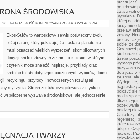
prostu jest” 
od zdrowia 
HRONA ŚRODOWISKA
czasu wolneg
wypalenia. D
której do kt
PRZYRODA
 2026
MOŻLIWOŚĆ KOMENTOWANIA
ZOSTAŁA WYŁĄCZONA
kiedy nie od
I
przejaw leni
OCHRONA
ŚRODOWISKA
zasoby. Nau
Ekos-Sułów to wartościowy serwis poświęcony życiu
proces. Czę
bliżej natury, który pokazuje, że troska o planetę nie
sobie, że do
Gdy nawet po
musi oznaczać wielkich wyrzeczeń, skomplikowanych
się bardziej
decyzji ani kosztownych zmian. To miejsce, w którym
trzeba poszu
wymaga prób
czytelnik może znaleźć inspiracje, przykłady oraz
nazywania wł
do życia, w 
rzetelne teksty dotyczące codziennych wyborów, domu,
ze sobą, ale 
gii, recyklingu, przyrody i nowoczesnych rozwiązań
Wydaje się, 
najprostszy
alny styl życia. Strona została przygotowana z myślą o
położyć się 
ieć współczesne wyzwania środowiskowe, ale jednocześnie
media społe
dłużej żyje
oczekiwania
bardziej oka
Ciało leży, 
regeneracji 
które towar
urlopie. Czuj
nazwać. Prze
LĘGNACJA TWARZY
człowieka mi