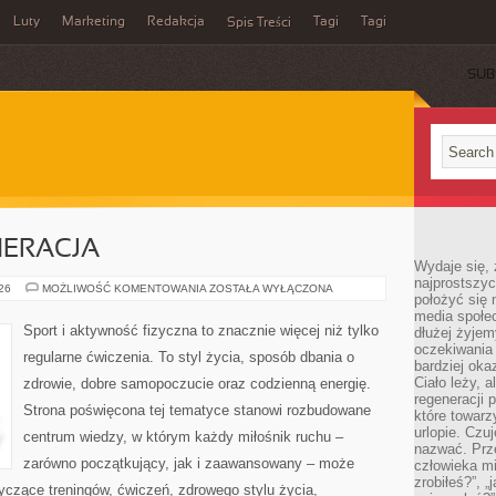
Luty
Marketing
Redakcja
Tagi
Tagi
Spis Treści
SUB
NERACJA
Wydaje się, 
najprostszy
ZDROWIE
026
MOŻLIWOŚĆ KOMENTOWANIA
ZOSTAŁA WYŁĄCZONA
położyć się 
I
REGENERACJA
media społe
Sport i aktywność fizyczna to znacznie więcej niż tylko
dłużej żyje
oczekiwania
regularne ćwiczenia. To styl życia, sposób dbania o
bardziej oka
Ciało leży, 
zdrowie, dobre samopoczucie oraz codzienną energię.
regeneracji 
Strona poświęcona tej tematyce stanowi rozbudowane
które towar
urlopie. Czuj
centrum wiedzy, w którym każdy miłośnik ruchu –
nazwać. Prze
zarówno początkujący, jak i zaawansowany – może
człowieka mi
zrobiłeś?”, 
yczące treningów, ćwiczeń, zdrowego stylu życia,