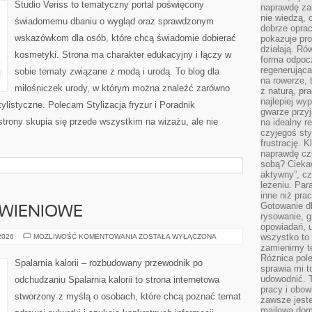
Studio Veriss to tematyczny portal poświęcony
naprawdę za
nie wiedzą,
świadomemu dbaniu o wygląd oraz sprawdzonym
dobrze opr
wskazówkom dla osób, które chcą świadomie dobierać
pokazuje pro
działają. Ró
kosmetyki. Strona ma charakter edukacyjny i łączy w
forma odpoc
regenerująca
sobie tematy związane z modą i urodą. To blog dla
na rowerze, 
miłośniczek urody, w którym można znaleźć zarówno
z naturą, pr
najlepiej wy
 stylistyczne. Polecam Stylizacja fryzur i Poradnik
gwarze przyja
strony skupia się przede wszystkim na wizażu, ale nie
na idealny r
czyjegoś st
frustrację. 
naprawdę czu
sobą? Cieka
aktywny”, czy
leżeniu. Par
inne niż prac
Gotowanie dl
YWIENIOWE
rysowanie, g
opowiadań, u
DIETY
wszystko to 
 2026
MOŻLIWOŚĆ KOMENTOWANIA
ZOSTAŁA WYŁĄCZONA
I
zamienimy te
PLANY
Różnica pole
ŻYWIENIOWE
Spalarnia kalorii – rozbudowany przewodnik po
sprawia mi t
udowodnić. 
odchudzaniu Spalarnia kalorii to strona internetowa
pracy i obow
stworzony z myślą o osobach, które chcą poznać temat
zawsze jeste
mailowa dom