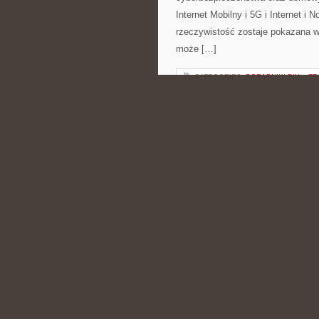
Internet Mobilny i 5G i Internet i
rzeczywistość zostaje pokazana w
może […]
CATEGORIES:
PORADNIKI DIY – Z
MAKIJAŻ DLA TW
POSTED BY ADMIN
CZE - 15 -
oraz sprawdzonych sposobów na le
tematyką bliską osobom, które inte
sztywnych schematów. Polecamy 