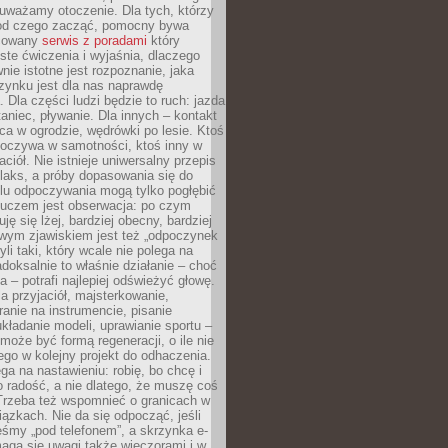
uważamy otoczenie. Dla tych, którzy
 od czego zacząć, pomocny bywa
acowany
serwis z poradami
który
ste ćwiczenia i wyjaśnia, dlaczego
wnie istotne jest rozpoznanie, jaka
zynku jest dla nas naprawdę
. Dla części ludzi będzie to ruch: jazda
taniec, pływanie. Dla innych – kontakt
aca w ogrodzie, wędrówki po lesie. Ktoś
poczywa w samotności, ktoś inny w
ciół. Nie istnieje uniwersalny przepis
elaks, a próby dopasowania się do
ylu odpoczywania mogą tylko pogłębić
Kluczem jest obserwacja: po czym
ję się lżej, bardziej obecny, bardziej
wym zjawiskiem jest też „odpoczynek
li taki, który wcale nie polega na
adoksalnie to właśnie działanie – choć
a – potrafi najlepiej odświeżyć głowę.
a przyjaciół, majsterkowanie,
ranie na instrumencie, pisanie
kładanie modeli, uprawianie sportu –
może być formą regeneracji, o ile nie
go w kolejny projekt do odhaczenia.
ga na nastawieniu: robię, bo chcę i
o radość, a nie dlatego, że muszę coś
Trzeba też wspomnieć o granicach w
iązkach. Nie da się odpocząć, jeśli
śmy „pod telefonem”, a skrzynka e-
aga się uwagi także wieczorami i w