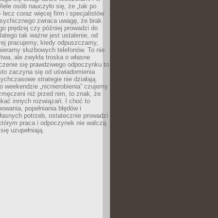
ele osób nauczyło się, że „tak po
– lecz coraz więcej firm i specjalistów
psychicznego zwraca uwagę, że brak
o prędzej czy później prowadzi do
latego tak ważne jest ustalenie, od
órej pracujemy, kiedy odpuszczamy,
bieramy służbowych telefonów. To nie
stwa, ale zwykła troska o własne
czenie się prawdziwego odpoczynku to
sto zaczyna się od uświadomienia
tychczasowe strategie nie działają.
 weekendzie „nicnierobienia” czujemy
 zmęczeni niż przed nim, to znak, że
kać innych rozwiązań. I choć to
owania, popełniania błędów i
asnych potrzeb, ostatecznie prowadzi
którym praca i odpoczynek nie walczą
się uzupełniają.