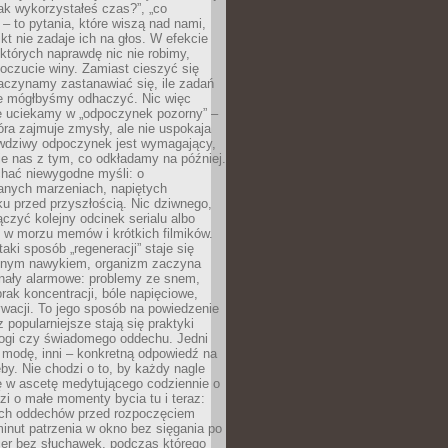
„jak wykorzystałeś czas?”, „co
 – to pytania, które wiszą nad nami,
ikt nie zadaje ich na głos. W efekcie
tórych naprawdę nic nie robimy,
poczucie winy. Zamiast cieszyć się
aczynamy zastanawiać się, ile zadań
e mógłbyśmy odhaczyć. Nic więc
e uciekamy w „odpoczynek pozorny” –
óra zajmuje zmysły, ale nie uspokaja
wdziwy odpoczynek jest wymagający,
je nas z tym, co odkładamy na później.
chać niewygodne myśli: o
wanych marzeniach, napiętych
ęku przed przyszłością. Nic dziwnego,
łączyć kolejny odcinek serialu albo
 w morzu memów i krótkich filmików.
taki sposób „regeneracji” staje się
nym nawykiem, organizm zaczyna
nały alarmowe: problemy ze snem,
brak koncentracji, bóle napięciowe,
wacji. To jego sposób na powiedzenie
z popularniejsze stają się praktyki
jogi czy świadomego oddechu. Jedni
 modę, inni – konkretną odpowiedź na
eby. Nie chodzi o to, by każdy nagle
ę w ascetę medytującego codziennie o
zi o małe momenty bycia tu i teraz:
kich oddechów przed rozpoczęciem
minut patrzenia w okno bez sięgania po
cer bez słuchawek, podczas którego