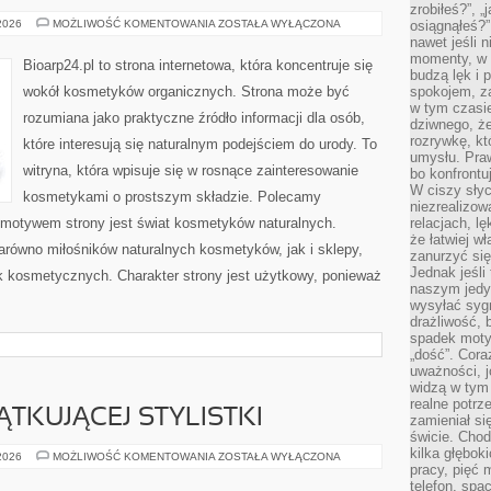
zrobiłeś?”, 
NATURALNA
 2026
MOŻLIWOŚĆ KOMENTOWANIA
ZOSTAŁA WYŁĄCZONA
osiągnąłeś?”
PIELĘGNACJA
nawet jeśli n
TWARZY
momenty, w k
Bioarp24.pl to strona internetowa, która koncentruje się
budzą lęk i 
wokół kosmetyków organicznych. Strona może być
spokojem, z
w tym czasi
rozumiana jako praktyczne źródło informacji dla osób,
dziwnego, ż
rozrywkę, kt
które interesują się naturalnym podejściem do urody. To
umysłu. Pra
witryna, która wpisuje się w rosnące zainteresowanie
bo konfrontu
W ciszy sły
kosmetykami o prostszym składzie. Polecamy
niezrealizo
motywem strony jest świat kosmetyków naturalnych.
relacjach, l
że łatwiej w
arówno miłośników naturalnych kosmetyków, jak i sklepy,
zanurzyć się
Jednak jeśli 
 kosmetycznych. Charakter strony jest użytkowy, ponieważ
naszym jedy
wysyłać syg
drażliwość, 
spadek moty
„dość”. Cora
uważności, 
widzą w tym
realne potrz
TKUJĄCEJ STYLISTKI
zamieniał si
świcie. Chod
kilka głębo
PORADNIK
 2026
MOŻLIWOŚĆ KOMENTOWANIA
ZOSTAŁA WYŁĄCZONA
POCZĄTKUJĄCEJ
pracy, pięć 
STYLISTKI
telefon, spa