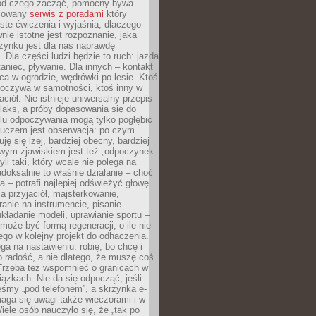
 od czego zacząć, pomocny bywa
acowany
serwis z poradami
który
ste ćwiczenia i wyjaśnia, dlaczego
wnie istotne jest rozpoznanie, jaka
zynku jest dla nas naprawdę
. Dla części ludzi będzie to ruch: jazda
taniec, pływanie. Dla innych – kontakt
aca w ogrodzie, wędrówki po lesie. Ktoś
poczywa w samotności, ktoś inny w
ciół. Nie istnieje uniwersalny przepis
elaks, a próby dopasowania się do
ylu odpoczywania mogą tylko pogłębić
Kluczem jest obserwacja: po czym
ję się lżej, bardziej obecny, bardziej
wym zjawiskiem jest też „odpoczynek
li taki, który wcale nie polega na
adoksalnie to właśnie działanie – choć
a – potrafi najlepiej odświeżyć głowę.
a przyjaciół, majsterkowanie,
ranie na instrumencie, pisanie
kładanie modeli, uprawianie sportu –
może być formą regeneracji, o ile nie
go w kolejny projekt do odhaczenia.
ga na nastawieniu: robię, bo chcę i
o radość, a nie dlatego, że muszę coś
Trzeba też wspomnieć o granicach w
iązkach. Nie da się odpocząć, jeśli
śmy „pod telefonem”, a skrzynka e-
aga się uwagi także wieczorami i w
ele osób nauczyło się, że „tak po