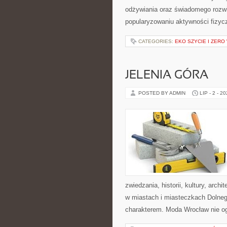
odżywiania oraz świadomego rozwij
popularyzowaniu aktywności fizyc
CATEGORIES:
EKO SZYCIE I ZERO
JELENIA GÓRA
POSTED BY ADMIN
LIP - 2 - 2
zwiedzania, historii, kultury, arch
w miastach i miasteczkach Dolnego
charakterem. Moda Wrocław nie og