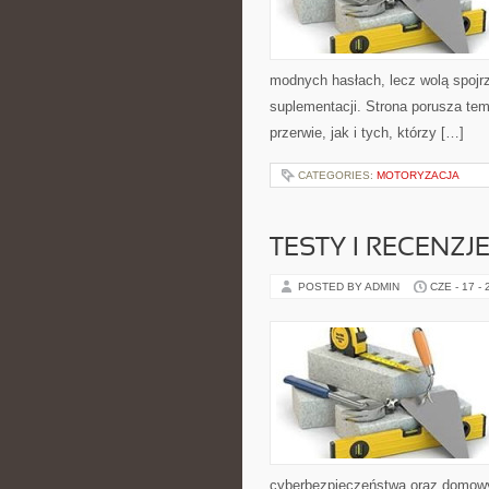
modnych hasłach, lecz wolą spojrz
suplementacji. Strona porusza te
przerwie, jak i tych, którzy […]
CATEGORIES:
MOTORYZACJA
TESTY I RECENZJ
POSTED BY ADMIN
CZE - 17 -
cyberbezpieczeństwa oraz domowy