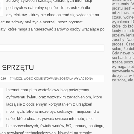
zdrowej sylwetki i szukają konkretnych informacji
weekendy. Wi
podanych w naturalny sposób. To przestrzeń dla
prostu jest” 
od zdrowia 
czytelników, którzy nie chcą opierać się wyłącznie na
czasu wolneg
wypalenia. D
eć na zdrowy styl życia szerzej: przez pryzmat
której do kt
maty, które mogą zainteresować zarówno osoby wracające po
kiedy nie od
przejaw leni
zasoby. Nau
proces. Czę
sobie, że do
Gdy nawet po
się bardziej
trzeba poszu
wymaga prób
E SPRZĘTU
nazywania wł
do życia, w 
TESTY
 2026
MOŻLIWOŚĆ KOMENTOWANIA
ZOSTAŁA WYŁĄCZONA
ze sobą, ale 
I
RECENZJE
SPRZĘTU
Internat.com.pl to wartościowy blog poświęcony
cyfrowemu światu oraz wszystkim zagadnieniom, które
łączą się z codziennym korzystaniem z urządzeń
mobilnych. Strona może być ciekawym miejscem dla
osób, które chcą przyswoić świecie internetu, sieci
bezprzewodowych, światłowodów, 5G, chmury, hostingu,
ch rozwiązań technologicznych. Nowości na stronie: