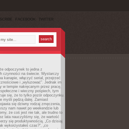
SCRIBE
FACEBOOK
TWITTER
że odpoczynek to jedna z
ch czynności na świecie. Wystarczy
na kanapie, włączyć serial, przejrzeć
cznościowe i „wyluzować”. Jednak im
my w tempie nakręcanym przez pracę,
 społeczne i wieczny pośpiech, tym
zuje się, że to tylko pozór odpoczynku.
ale myśli pędzą dalej. Zamiast
pojawia się dziwny rodzaj zmęczenia,
zyszy nam nawet po weekendzie lub
emy, że coś jest nie tak, ale trudno to
z lata nauczyliśmy się, że wartość
erzy się produktywnością. „Co dzisiaj
„jak wykorzystałeś czas?”, „co