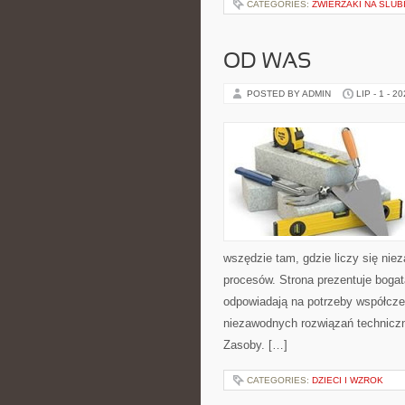
CATEGORIES:
ZWIERZAKI NA ŚLUB
OD WAS
POSTED BY ADMIN
LIP - 1 - 2
wszędzie tam, gdzie liczy się ni
procesów. Strona prezentuje bogatą
odpowiadają na potrzeby współcze
niezawodnych rozwiązań techniczn
Zasoby. […]
CATEGORIES:
DZIECI I WZROK