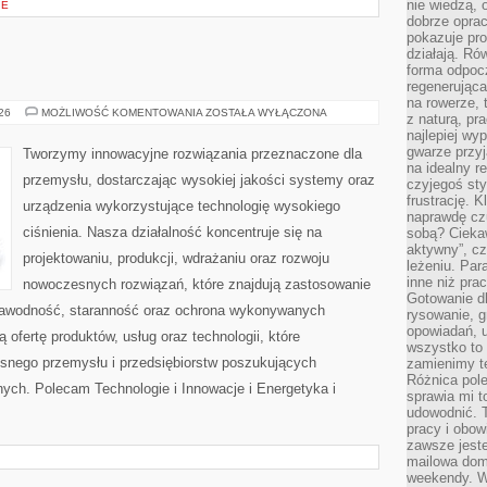
nie wiedzą,
IE
dobrze opr
pokazuje pro
działają. Ró
forma odpoc
regenerująca
na rowerze, 
OD
026
MOŻLIWOŚĆ KOMENTOWANIA
ZOSTAŁA WYŁĄCZONA
z naturą, pr
WAS
najlepiej wy
gwarze przyja
Tworzymy innowacyjne rozwiązania przeznaczone dla
na idealny r
przemysłu, dostarczając wysokiej jakości systemy oraz
czyjegoś st
frustrację. 
urządzenia wykorzystujące technologię wysokiego
naprawdę czu
ciśnienia. Nasza działalność koncentruje się na
sobą? Cieka
aktywny”, czy
projektowaniu, produkcji, wdrażaniu oraz rozwoju
leżeniu. Par
inne niż prac
nowoczesnych rozwiązań, które znajdują zastosowanie
Gotowanie dl
ezawodność, staranność oraz ochrona wykonywanych
rysowanie, g
opowiadań, u
 ofertę produktów, usług oraz technologii, które
wszystko to 
snego przemysłu i przedsiębiorstw poszukujących
zamienimy te
Różnica pole
ych. Polecam Technologie i Innowacje i Energetyka i
sprawia mi t
udowodnić. 
pracy i obow
zawsze jeste
mailowa dom
weekendy. Wi