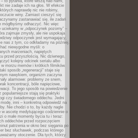
 – to pytania, które wiszą nad nami,
ikt nie zadaje ich na głos. W efekcie
tórych naprawdę nic nie robimy,
poczucie winy. Zamiast cieszyć się
aczynamy zastanawiać się, ile zadań
e mógłbyśmy odhaczyć. Nic więc
e uciekamy w „odpoczynek pozorny” –
óra zajmuje zmysły, ale nie uspokaja
wdziwy odpoczynek jest wymagający,
je nas z tym, co odkładamy na później.
chać niewygodne myśli: o
wanych marzeniach, napiętych
ęku przed przyszłością. Nic dziwnego,
łączyć kolejny odcinek serialu albo
 w morzu memów i krótkich filmików.
taki sposób „regeneracji” staje się
nym nawykiem, organizm zaczyna
nały alarmowe: problemy ze snem,
brak koncentracji, bóle napięciowe,
wacji. To jego sposób na powiedzenie
z popularniejsze stają się praktyki
jogi czy świadomego oddechu. Jedni
 modę, inni – konkretną odpowiedź na
eby. Nie chodzi o to, by każdy nagle
ę w ascetę medytującego codziennie o
zi o małe momenty bycia tu i teraz:
kich oddechów przed rozpoczęciem
minut patrzenia w okno bez sięgania po
cer bez słuchawek, podczas którego
uważamy otoczenie. Dla tych, którzy