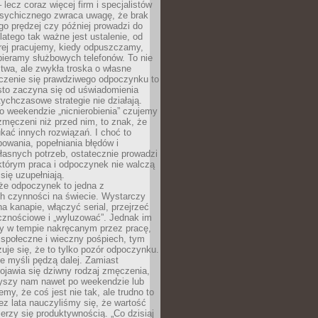
– lecz coraz więcej firm i specjalistów
psychicznego zwraca uwagę, że brak
o prędzej czy później prowadzi do
latego tak ważne jest ustalenie, od
órej pracujemy, kiedy odpuszczamy,
bieramy służbowych telefonów. To nie
stwa, ale zwykła troska o własne
czenie się prawdziwego odpoczynku to
sto zaczyna się od uświadomienia
tychczasowe strategie nie działają.
 weekendzie „nicnierobienia” czujemy
 zmęczeni niż przed nim, to znak, że
kać innych rozwiązań. I choć to
owania, popełniania błędów i
asnych potrzeb, ostatecznie prowadzi
którym praca i odpoczynek nie walczą
się uzupełniają.
że odpoczynek to jedna z
ch czynności na świecie. Wystarczy
na kanapie, włączyć serial, przejrzeć
cznościowe i „wyluzować”. Jednak im
my w tempie nakręcanym przez pracę,
 społeczne i wieczny pośpiech, tym
zuje się, że to tylko pozór odpoczynku.
ale myśli pędzą dalej. Zamiast
pojawia się dziwny rodzaj zmęczenia,
zyszy nam nawet po weekendzie lub
emy, że coś jest nie tak, ale trudno to
z lata nauczyliśmy się, że wartość
erzy się produktywnością. „Co dzisiaj