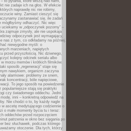
 – to pytania, które wiszą nad nami,
ikt nie zadaje ich na głos. W efekcie
tórych naprawdę nic nie robimy,
poczucie winy. Zamiast cieszyć się
aczynamy zastanawiać się, ile zadań
e mógłbyśmy odhaczyć. Nic więc
e uciekamy w „odpoczynek pozorny” –
óra zajmuje zmysły, ale nie uspokaja
wdziwy odpoczynek jest wymagający,
je nas z tym, co odkładamy na później.
chać niewygodne myśli: o
wanych marzeniach, napiętych
ęku przed przyszłością. Nic dziwnego,
łączyć kolejny odcinek serialu albo
 w morzu memów i krótkich filmików.
taki sposób „regeneracji” staje się
nym nawykiem, organizm zaczyna
nały alarmowe: problemy ze snem,
brak koncentracji, bóle napięciowe,
wacji. To jego sposób na powiedzenie
z popularniejsze stają się praktyki
jogi czy świadomego oddechu. Jedni
 modę, inni – konkretną odpowiedź na
eby. Nie chodzi o to, by każdy nagle
ę w ascetę medytującego codziennie o
zi o małe momenty bycia tu i teraz:
kich oddechów przed rozpoczęciem
minut patrzenia w okno bez sięgania po
cer bez słuchawek, podczas którego
uważamy otoczenie. Dla tych, którzy