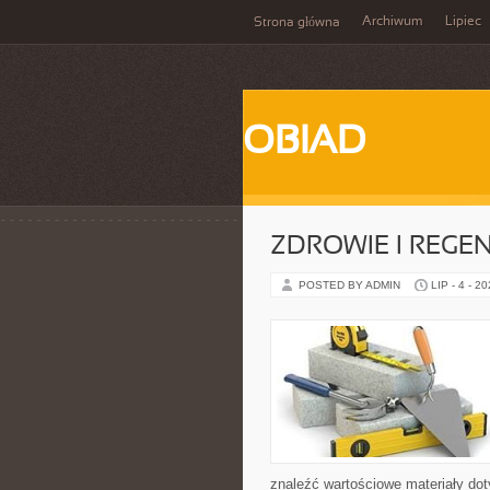
Archiwum
Lipiec
Strona główna
OBIAD
ZDROWIE I REGE
POSTED BY ADMIN
LIP - 4 - 2
znaleźć wartościowe materiały dot