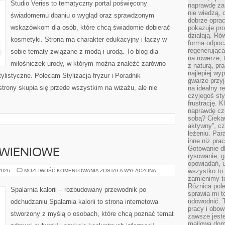
Studio Veriss to tematyczny portal poświęcony
naprawdę za
nie wiedzą,
świadomemu dbaniu o wygląd oraz sprawdzonym
dobrze opr
wskazówkom dla osób, które chcą świadomie dobierać
pokazuje pro
działają. Ró
kosmetyki. Strona ma charakter edukacyjny i łączy w
forma odpoc
regenerująca
sobie tematy związane z modą i urodą. To blog dla
na rowerze, 
miłośniczek urody, w którym można znaleźć zarówno
z naturą, pr
najlepiej wy
 stylistyczne. Polecam Stylizacja fryzur i Poradnik
gwarze przyja
strony skupia się przede wszystkim na wizażu, ale nie
na idealny r
czyjegoś st
frustrację. 
naprawdę czu
sobą? Cieka
aktywny”, czy
leżeniu. Par
inne niż prac
Gotowanie dl
YWIENIOWE
rysowanie, g
opowiadań, u
DIETY
wszystko to 
 2026
MOŻLIWOŚĆ KOMENTOWANIA
ZOSTAŁA WYŁĄCZONA
I
zamienimy te
PLANY
Różnica pole
ŻYWIENIOWE
Spalarnia kalorii – rozbudowany przewodnik po
sprawia mi t
udowodnić. 
odchudzaniu Spalarnia kalorii to strona internetowa
pracy i obow
stworzony z myślą o osobach, które chcą poznać temat
zawsze jeste
mailowa dom