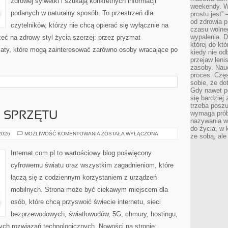
zdrowej sylwetki i szukają konkretnych informacji
weekendy. Wi
podanych w naturalny sposób. To przestrzeń dla
prostu jest” 
od zdrowia 
czytelników, którzy nie chcą opierać się wyłącznie na
czasu wolneg
wypalenia. D
eć na zdrowy styl życia szerzej: przez pryzmat
której do kt
maty, które mogą zainteresować zarówno osoby wracające po
kiedy nie od
przejaw leni
zasoby. Nau
proces. Czę
sobie, że do
Gdy nawet po
się bardziej
trzeba poszu
wymaga prób
E SPRZĘTU
nazywania wł
do życia, w 
TESTY
 2026
MOŻLIWOŚĆ KOMENTOWANIA
ZOSTAŁA WYŁĄCZONA
ze sobą, ale 
I
RECENZJE
SPRZĘTU
Internat.com.pl to wartościowy blog poświęcony
cyfrowemu światu oraz wszystkim zagadnieniom, które
łączą się z codziennym korzystaniem z urządzeń
mobilnych. Strona może być ciekawym miejscem dla
osób, które chcą przyswoić świecie internetu, sieci
bezprzewodowych, światłowodów, 5G, chmury, hostingu,
ch rozwiązań technologicznych. Nowości na stronie: