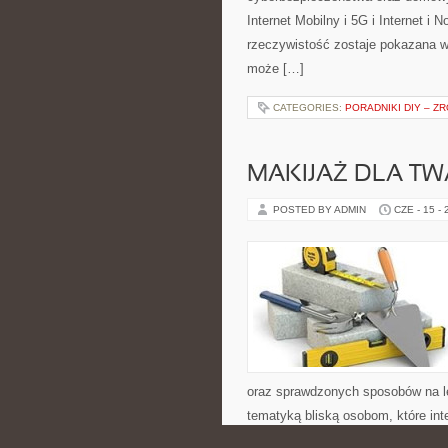
Internet Mobilny i 5G i Internet i
rzeczywistość zostaje pokazana w
może […]
CATEGORIES:
PORADNIKI DIY – Z
MAKIJAŻ DLA TW
POSTED BY ADMIN
CZE - 15 -
oraz sprawdzonych sposobów na le
tematyką bliską osobom, które inte
sztywnych schematów. Polecamy 