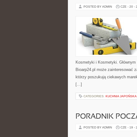
POSTED BY ADMIN
CZE - 20 -
Kosmetyki i Kosmetyki. Głównym 
Bioarp24.pl może zainteresować z
którzy poszukują ciekawych marek
[…]
CATEGORIES:
KUCHNIA JAPOŃSKA
PORADNIK POCZĄ
POSTED BY ADMIN
CZE - 19 -