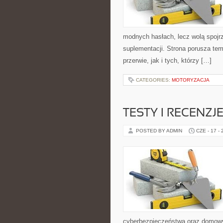
modnych hasłach, lecz wolą spojrz
suplementacji. Strona porusza te
przerwie, jak i tych, którzy […]
CATEGORIES:
MOTORYZACJA
TESTY I RECENZJ
POSTED BY ADMIN
CZE - 17 -
cyberbezpieczeństwa oraz domowy