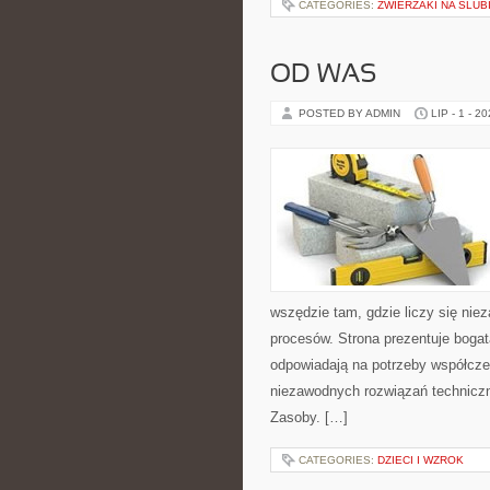
CATEGORIES:
ZWIERZAKI NA ŚLUB
OD WAS
POSTED BY ADMIN
LIP - 1 - 2
wszędzie tam, gdzie liczy się ni
procesów. Strona prezentuje bogatą
odpowiadają na potrzeby współcze
niezawodnych rozwiązań techniczn
Zasoby. […]
CATEGORIES:
DZIECI I WZROK