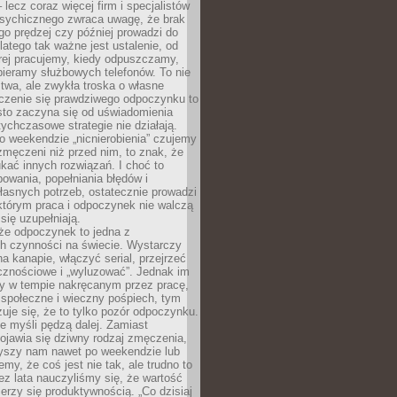
– lecz coraz więcej firm i specjalistów
psychicznego zwraca uwagę, że brak
o prędzej czy później prowadzi do
latego tak ważne jest ustalenie, od
órej pracujemy, kiedy odpuszczamy,
bieramy służbowych telefonów. To nie
stwa, ale zwykła troska o własne
czenie się prawdziwego odpoczynku to
sto zaczyna się od uświadomienia
tychczasowe strategie nie działają.
 weekendzie „nicnierobienia” czujemy
 zmęczeni niż przed nim, to znak, że
kać innych rozwiązań. I choć to
owania, popełniania błędów i
asnych potrzeb, ostatecznie prowadzi
którym praca i odpoczynek nie walczą
się uzupełniają.
że odpoczynek to jedna z
ch czynności na świecie. Wystarczy
na kanapie, włączyć serial, przejrzeć
cznościowe i „wyluzować”. Jednak im
my w tempie nakręcanym przez pracę,
 społeczne i wieczny pośpiech, tym
zuje się, że to tylko pozór odpoczynku.
ale myśli pędzą dalej. Zamiast
pojawia się dziwny rodzaj zmęczenia,
zyszy nam nawet po weekendzie lub
emy, że coś jest nie tak, ale trudno to
z lata nauczyliśmy się, że wartość
erzy się produktywnością. „Co dzisiaj