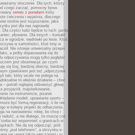
uważamy otoczenie. Dla tych, którzy
 od czego zacząć, pomocny bywa
acowany
serwis z poradami
który
ste ćwiczenia i wyjaśnia, dlaczego
wnie istotne jest rozpoznanie, jaka
zynku jest dla nas naprawdę
. Dla części ludzi będzie to ruch: jazda
taniec, pływanie. Dla innych – kontakt
aca w ogrodzie, wędrówki po lesie. Ktoś
poczywa w samotności, ktoś inny w
ciół. Nie istnieje uniwersalny przepis
elaks, a próby dopasowania się do
ylu odpoczywania mogą tylko pogłębić
Kluczem jest obserwacja: po czym
ję się lżej, bardziej obecny, bardziej
wym zjawiskiem jest też „odpoczynek
li taki, który wcale nie polega na
adoksalnie to właśnie działanie – choć
a – potrafi najlepiej odświeżyć głowę.
a przyjaciół, majsterkowanie,
ranie na instrumencie, pisanie
kładanie modeli, uprawianie sportu –
może być formą regeneracji, o ile nie
go w kolejny projekt do odhaczenia.
ga na nastawieniu: robię, bo chcę i
o radość, a nie dlatego, że muszę coś
Trzeba też wspomnieć o granicach w
iązkach. Nie da się odpocząć, jeśli
śmy „pod telefonem”, a skrzynka e-
aga się uwagi także wieczorami i w