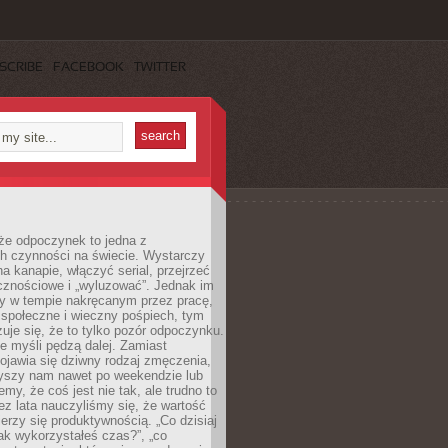
SCRIBE
FACEBOOK
TWITTER
że odpoczynek to jedna z
ch czynności na świecie. Wystarczy
na kanapie, włączyć serial, przejrzeć
cznościowe i „wyluzować”. Jednak im
my w tempie nakręcanym przez pracę,
 społeczne i wieczny pośpiech, tym
zuje się, że to tylko pozór odpoczynku.
ale myśli pędzą dalej. Zamiast
pojawia się dziwny rodzaj zmęczenia,
zyszy nam nawet po weekendzie lub
emy, że coś jest nie tak, ale trudno to
z lata nauczyliśmy się, że wartość
erzy się produktywnością. „Co dzisiaj
„jak wykorzystałeś czas?”, „co