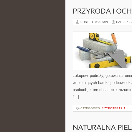
PRZYRODA I OC
POSTED BY ADMIN
CZE - 27 -
zakupów, podróży, gotowania, ener
wspierających bardziej odpowiedzi
osobach, które chcą lepiej rozum
[…]
CATEGORIES:
FIZYKOTERAPIA
NATURALNA PIE