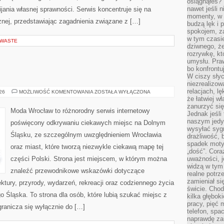
osiągnąłeś?”
nawet jeśli n
ania własnej sprawności. Serwis koncentruje się na
momenty, w k
znej, przedstawiając zagadnienia związane z […]
budzą lęk i 
spokojem, z
w tym czasi
 WASTE
dziwnego, ż
rozrywkę, kt
umysłu. Pra
bo konfrontu
W ciszy sły
niezrealizo
relacjach, l
JELENIA
026
MOŻLIWOŚĆ KOMENTOWANIA
ZOSTAŁA WYŁĄCZONA
GÓRA
że łatwiej w
zanurzyć się
Moda Wrocław to różnorodny serwis internetowy
Jednak jeśli 
naszym jedy
poświęcony odkrywaniu ciekawych miejsc na Dolnym
wysyłać syg
Śląsku, ze szczególnym uwzględnieniem Wrocławia
drażliwość, 
spadek moty
oraz miast, które tworzą niezwykle ciekawą mapę tej
„dość”. Cora
części Polski. Strona jest miejscem, w którym można
uważności, 
widzą w tym
znaleźć przewodnikowe wskazówki dotyczące
realne potrz
zamieniał si
itektury, przyrody, wydarzeń, rekreacji oraz codziennego życia
świcie. Chod
 Śląska. To strona dla osób, które lubią szukać miejsc z
kilka głębo
pracy, pięć 
ranicza się wyłącznie do […]
telefon, spa
naprawdę za