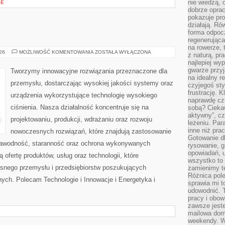
nie wiedzą,
IE
dobrze opr
pokazuje pro
działają. Ró
forma odpoc
regenerująca
na rowerze, 
OD
026
MOŻLIWOŚĆ KOMENTOWANIA
ZOSTAŁA WYŁĄCZONA
z naturą, pr
WAS
najlepiej wy
gwarze przyja
Tworzymy innowacyjne rozwiązania przeznaczone dla
na idealny r
przemysłu, dostarczając wysokiej jakości systemy oraz
czyjegoś st
frustrację. 
urządzenia wykorzystujące technologię wysokiego
naprawdę czu
ciśnienia. Nasza działalność koncentruje się na
sobą? Cieka
aktywny”, czy
projektowaniu, produkcji, wdrażaniu oraz rozwoju
leżeniu. Par
inne niż prac
nowoczesnych rozwiązań, które znajdują zastosowanie
Gotowanie dl
ezawodność, staranność oraz ochrona wykonywanych
rysowanie, g
opowiadań, u
 ofertę produktów, usług oraz technologii, które
wszystko to 
snego przemysłu i przedsiębiorstw poszukujących
zamienimy te
Różnica pole
ych. Polecam Technologie i Innowacje i Energetyka i
sprawia mi t
udowodnić. 
pracy i obow
zawsze jeste
mailowa dom
weekendy. Wi