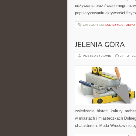
odżywiania oraz świadomego rozwij
popularyzowaniu aktywności fizyc
CATEGORIES:
EKO SZYCIE I ZERO
JELENIA GÓRA
POSTED BY ADMIN
LIP - 2 - 2
zwiedzania, historii, kultury, arch
w miastach i miasteczkach Dolnego
charakterem. Moda Wrocław nie og