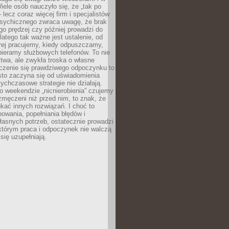
ele osób nauczyło się, że „tak po
– lecz coraz więcej firm i specjalistów
psychicznego zwraca uwagę, że brak
o prędzej czy później prowadzi do
latego tak ważne jest ustalenie, od
órej pracujemy, kiedy odpuszczamy,
bieramy służbowych telefonów. To nie
stwa, ale zwykła troska o własne
czenie się prawdziwego odpoczynku to
sto zaczyna się od uświadomienia
tychczasowe strategie nie działają.
 weekendzie „nicnierobienia” czujemy
 zmęczeni niż przed nim, to znak, że
kać innych rozwiązań. I choć to
owania, popełniania błędów i
asnych potrzeb, ostatecznie prowadzi
którym praca i odpoczynek nie walczą
się uzupełniają.