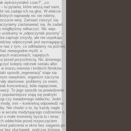
„jak wykorzystałeś czas?”, „co
 – to pytania, które wiszą nad nami,
ikt nie zadaje ich na głos. W efekcie
tórych naprawdę nic nie robimy,
poczucie winy. Zamiast cieszyć się
aczynamy zastanawiać się, ile zadań
e mógłbyśmy odhaczyć. Nic więc
e uciekamy w „odpoczynek pozorny” –
óra zajmuje zmysły, ale nie uspokaja
wdziwy odpoczynek jest wymagający,
je nas z tym, co odkładamy na później.
chać niewygodne myśli: o
wanych marzeniach, napiętych
ęku przed przyszłością. Nic dziwnego,
łączyć kolejny odcinek serialu albo
 w morzu memów i krótkich filmików.
taki sposób „regeneracji” staje się
nym nawykiem, organizm zaczyna
nały alarmowe: problemy ze snem,
brak koncentracji, bóle napięciowe,
wacji. To jego sposób na powiedzenie
z popularniejsze stają się praktyki
jogi czy świadomego oddechu. Jedni
 modę, inni – konkretną odpowiedź na
eby. Nie chodzi o to, by każdy nagle
ę w ascetę medytującego codziennie o
zi o małe momenty bycia tu i teraz:
kich oddechów przed rozpoczęciem
minut patrzenia w okno bez sięgania po
cer bez słuchawek, podczas którego