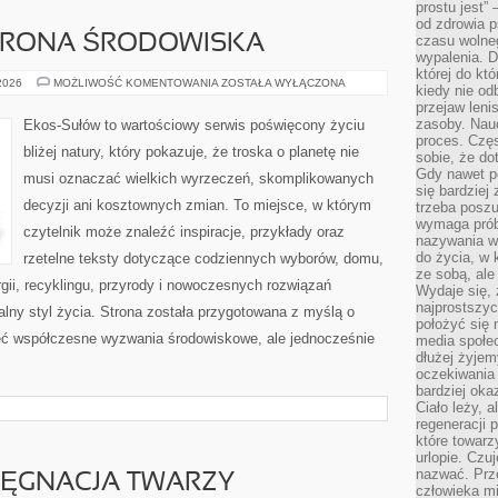
prostu jest” 
od zdrowia 
HRONA ŚRODOWISKA
czasu wolneg
wypalenia. D
której do kt
PRZYRODA
 2026
MOŻLIWOŚĆ KOMENTOWANIA
ZOSTAŁA WYŁĄCZONA
kiedy nie od
I
przejaw leni
OCHRONA
ŚRODOWISKA
zasoby. Nau
Ekos-Sułów to wartościowy serwis poświęcony życiu
proces. Czę
bliżej natury, który pokazuje, że troska o planetę nie
sobie, że do
Gdy nawet po
musi oznaczać wielkich wyrzeczeń, skomplikowanych
się bardziej
decyzji ani kosztownych zmian. To miejsce, w którym
trzeba poszu
wymaga prób
czytelnik może znaleźć inspiracje, przykłady oraz
nazywania wł
do życia, w 
rzetelne teksty dotyczące codziennych wyborów, domu,
ze sobą, ale 
gii, recyklingu, przyrody i nowoczesnych rozwiązań
Wydaje się, 
najprostszy
alny styl życia. Strona została przygotowana z myślą o
położyć się 
ieć współczesne wyzwania środowiskowe, ale jednocześnie
media społe
dłużej żyje
oczekiwania
bardziej oka
Ciało leży, 
regeneracji 
które towar
urlopie. Czuj
nazwać. Prze
LĘGNACJA TWARZY
człowieka mi