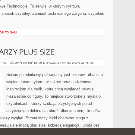
 Nowe Technologie. To serwis, w którym cyfrowa
 sposób czytelny. Zamiast technicznego żargonu, czytelnik
RÓB TO SAM
ARZY PLUS SIZE
MAKIJAŻ
 2026
MOŻLIWOŚĆ KOMENTOWANIA
ZOSTAŁA WYŁĄCZONA
DLA
TWARZY
PLUS
Serwis poradnikowy poświęcony jest ubiorowi, dbaniu o
SIZE
wygląd, kosmetykom, wizażowi oraz codziennym
inspiracjom dla osób, które chcą wyglądać pewnie
niezależnie od figury. To miejsce stworzone z myślą o
czytelnikach, którzy szukają przystępnych porad
dotyczących dobierania ubrań, dbania o cerę, trendów
pszy wygląd. Strona łączy lekki charakter bloga z
resują się modą plus size, kobiecą elegancją i urodą bez
Makijaż […]