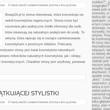
zrobiłeś?”, 
NATURALNA
 2026
MOŻLIWOŚĆ KOMENTOWANIA
ZOSTAŁA WYŁĄCZONA
osiągnąłeś?”
PIELĘGNACJA
nawet jeśli n
TWARZY
momenty, w k
Bioarp24.pl to strona internetowa, która koncentruje się
budzą lęk i 
wokół kosmetyków organicznych. Strona może być
spokojem, z
w tym czasi
rozumiana jako praktyczne źródło informacji dla osób,
dziwnego, ż
rozrywkę, kt
które interesują się naturalnym podejściem do urody. To
umysłu. Pra
witryna, która wpisuje się w rosnące zainteresowanie
bo konfrontu
W ciszy sły
kosmetykami o prostszym składzie. Polecamy
niezrealizo
motywem strony jest świat kosmetyków naturalnych.
relacjach, l
że łatwiej w
arówno miłośników naturalnych kosmetyków, jak i sklepy,
zanurzyć się
Jednak jeśli 
 kosmetycznych. Charakter strony jest użytkowy, ponieważ
naszym jedy
wysyłać syg
drażliwość, 
spadek moty
„dość”. Cora
uważności, 
widzą w tym
realne potrz
TKUJĄCEJ STYLISTKI
zamieniał si
świcie. Chod
kilka głębo
PORADNIK
 2026
MOŻLIWOŚĆ KOMENTOWANIA
ZOSTAŁA WYŁĄCZONA
POCZĄTKUJĄCEJ
pracy, pięć 
STYLISTKI
telefon, spa