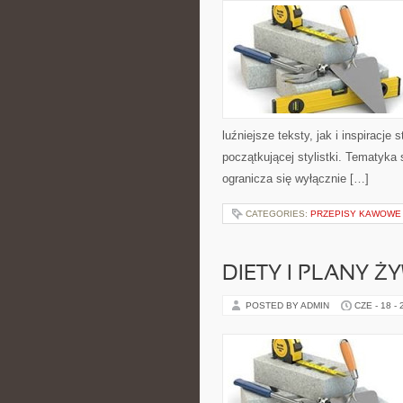
luźniejsze teksty, jak i inspiracje
początkującej stylistki. Tematyka 
ogranicza się wyłącznie […]
CATEGORIES:
PRZEPISY KAWOWE
DIETY I PLANY Ż
POSTED BY ADMIN
CZE - 18 -