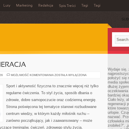
Luty
Marketing
Redakcja
Tagi
Tagi
Spis Treści
SUB
NERACJA
Wydaje się, 
najprostszy
ZDROWIE
026
MOŻLIWOŚĆ KOMENTOWANIA
ZOSTAŁA WYŁĄCZONA
położyć się 
I
REGENERACJA
media społe
Sport i aktywność fizyczna to znacznie więcej niż tylko
dłużej żyje
oczekiwania
regularne ćwiczenia. To styl życia, sposób dbania o
bardziej oka
Ciało leży, 
zdrowie, dobre samopoczucie oraz codzienną energię.
regeneracji 
Strona poświęcona tej tematyce stanowi rozbudowane
które towar
urlopie. Czuj
centrum wiedzy, w którym każdy miłośnik ruchu –
nazwać. Prze
zarówno początkujący, jak i zaawansowany – może
człowieka mi
zrobiłeś?”, 
yczące treningów, ćwiczeń, zdrowego stylu życia,