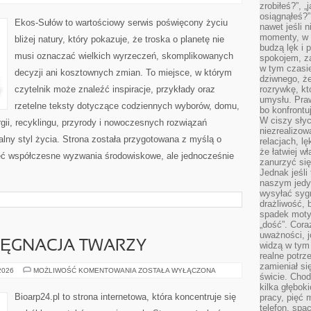
I
zrobiłeś?”, 
OCHRONA
osiągnąłeś?”
ŚRODOWISKA
Ekos-Sułów to wartościowy serwis poświęcony życiu
nawet jeśli n
momenty, w k
bliżej natury, który pokazuje, że troska o planetę nie
budzą lęk i 
musi oznaczać wielkich wyrzeczeń, skomplikowanych
spokojem, z
w tym czasi
decyzji ani kosztownych zmian. To miejsce, w którym
dziwnego, ż
czytelnik może znaleźć inspiracje, przykłady oraz
rozrywkę, kt
umysłu. Pra
rzetelne teksty dotyczące codziennych wyborów, domu,
bo konfrontu
W ciszy sły
gii, recyklingu, przyrody i nowoczesnych rozwiązań
niezrealizo
alny styl życia. Strona została przygotowana z myślą o
relacjach, l
że łatwiej w
ieć współczesne wyzwania środowiskowe, ale jednocześnie
zanurzyć się
Jednak jeśli 
naszym jedy
wysyłać syg
drażliwość, 
spadek moty
„dość”. Cora
uważności, 
LĘGNACJA TWARZY
widzą w tym
realne potrz
zamieniał si
NATURALNA
 2026
MOŻLIWOŚĆ KOMENTOWANIA
ZOSTAŁA WYŁĄCZONA
świcie. Chod
PIELĘGNACJA
TWARZY
kilka głębo
Bioarp24.pl to strona internetowa, która koncentruje się
pracy, pięć 
telefon, spa