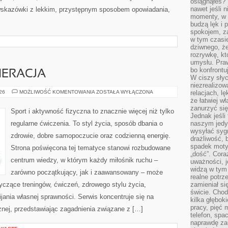
osiągnąłeś?”
nawet jeśli n
 wskazówki z lekkim, przystępnym sposobem opowiadania,
momenty, w k
budzą lęk i 
spokojem, z
w tym czasi
dziwnego, ż
rozrywkę, kt
umysłu. Pra
bo konfrontu
NERACJA
W ciszy sły
niezrealizo
ZDROWIE
026
MOŻLIWOŚĆ KOMENTOWANIA
ZOSTAŁA WYŁĄCZONA
relacjach, l
I
że łatwiej w
REGENERACJA
zanurzyć się
Sport i aktywność fizyczna to znacznie więcej niż tylko
Jednak jeśli 
regularne ćwiczenia. To styl życia, sposób dbania o
naszym jedy
wysyłać syg
zdrowie, dobre samopoczucie oraz codzienną energię.
drażliwość, 
spadek moty
Strona poświęcona tej tematyce stanowi rozbudowane
„dość”. Cora
centrum wiedzy, w którym każdy miłośnik ruchu –
uważności, 
widzą w tym
zarówno początkujący, jak i zaawansowany – może
realne potrz
yczące treningów, ćwiczeń, zdrowego stylu życia,
zamieniał si
świcie. Chod
ania własnej sprawności. Serwis koncentruje się na
kilka głębo
pracy, pięć 
znej, przedstawiając zagadnienia związane z […]
telefon, spa
naprawdę za