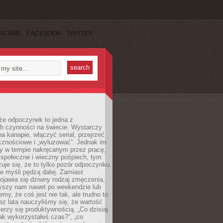
SCRIBE
FACEBOOK
TWITTER
że odpoczynek to jedna z
ch czynności na świecie. Wystarczy
na kanapie, włączyć serial, przejrzeć
cznościowe i „wyluzować”. Jednak im
my w tempie nakręcanym przez pracę,
 społeczne i wieczny pośpiech, tym
zuje się, że to tylko pozór odpoczynku.
ale myśli pędzą dalej. Zamiast
pojawia się dziwny rodzaj zmęczenia,
zyszy nam nawet po weekendzie lub
emy, że coś jest nie tak, ale trudno to
z lata nauczyliśmy się, że wartość
erzy się produktywnością. „Co dzisiaj
„jak wykorzystałeś czas?”, „co