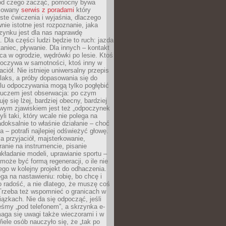
 od czego zacząć, pomocny bywa
acowany
serwis z poradami
który
ste ćwiczenia i wyjaśnia, dlaczego
wnie istotne jest rozpoznanie, jaka
zynku jest dla nas naprawdę
. Dla części ludzi będzie to ruch: jazda
taniec, pływanie. Dla innych – kontakt
aca w ogrodzie, wędrówki po lesie. Ktoś
poczywa w samotności, ktoś inny w
ciół. Nie istnieje uniwersalny przepis
elaks, a próby dopasowania się do
ylu odpoczywania mogą tylko pogłębić
Kluczem jest obserwacja: po czym
ję się lżej, bardziej obecny, bardziej
wym zjawiskiem jest też „odpoczynek
li taki, który wcale nie polega na
adoksalnie to właśnie działanie – choć
a – potrafi najlepiej odświeżyć głowę.
a przyjaciół, majsterkowanie,
ranie na instrumencie, pisanie
kładanie modeli, uprawianie sportu –
może być formą regeneracji, o ile nie
go w kolejny projekt do odhaczenia.
ga na nastawieniu: robię, bo chcę i
o radość, a nie dlatego, że muszę coś
Trzeba też wspomnieć o granicach w
iązkach. Nie da się odpocząć, jeśli
śmy „pod telefonem”, a skrzynka e-
aga się uwagi także wieczorami i w
ele osób nauczyło się, że „tak po