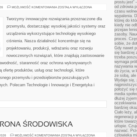
prostu jest” 
od zdrowia 
OD
026
MOŻLIWOŚĆ KOMENTOWANIA
ZOSTAŁA WYŁĄCZONA
WAS
czasu wolneg
wypalenia. D
Tworzymy innowacyjne rozwiązania przeznaczone dla
której do kt
kiedy nie od
przemysłu, dostarczając wysokiej jakości systemy oraz
przejaw leni
urządzenia wykorzystujące technologię wysokiego
zasoby. Nau
proces. Czę
ciśnienia. Nasza działalność koncentruje się na
sobie, że do
Gdy nawet po
projektowaniu, produkcji, wdrażaniu oraz rozwoju
się bardziej
nowoczesnych rozwiązań, które znajdują zastosowanie
trzeba poszu
wymaga prób
ezawodność, staranność oraz ochrona wykonywanych
nazywania wł
 ofertę produktów, usług oraz technologii, które
do życia, w 
ze sobą, ale 
snego przemysłu i przedsiębiorstw poszukujących
Wydaje się, 
najprostszy
ych. Polecam Technologie i Innowacje i Energetyka i
położyć się 
media społe
dłużej żyje
oczekiwania
bardziej oka
Ciało leży, 
regeneracji 
które towar
HRONA ŚRODOWISKA
urlopie. Czuj
nazwać. Prze
człowieka mi
PRZYRODA
 2026
MOŻLIWOŚĆ KOMENTOWANIA
ZOSTAŁA WYŁĄCZONA