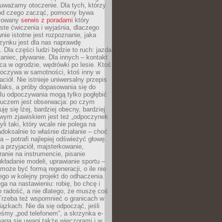
uważamy otoczenie. Dla tych, którzy
 od czego zacząć, pomocny bywa
acowany
serwis z poradami
który
ste ćwiczenia i wyjaśnia, dlaczego
wnie istotne jest rozpoznanie, jaka
zynku jest dla nas naprawdę
. Dla części ludzi będzie to ruch: jazda
taniec, pływanie. Dla innych – kontakt
aca w ogrodzie, wędrówki po lesie. Ktoś
poczywa w samotności, ktoś inny w
ciół. Nie istnieje uniwersalny przepis
elaks, a próby dopasowania się do
ylu odpoczywania mogą tylko pogłębić
Kluczem jest obserwacja: po czym
ję się lżej, bardziej obecny, bardziej
wym zjawiskiem jest też „odpoczynek
li taki, który wcale nie polega na
adoksalnie to właśnie działanie – choć
a – potrafi najlepiej odświeżyć głowę.
a przyjaciół, majsterkowanie,
ranie na instrumencie, pisanie
kładanie modeli, uprawianie sportu –
może być formą regeneracji, o ile nie
go w kolejny projekt do odhaczenia.
ga na nastawieniu: robię, bo chcę i
o radość, a nie dlatego, że muszę coś
Trzeba też wspomnieć o granicach w
iązkach. Nie da się odpocząć, jeśli
śmy „pod telefonem”, a skrzynka e-
aga się uwagi także wieczorami i w