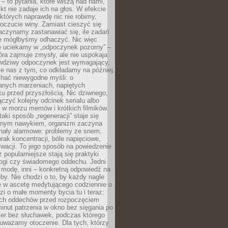
 – to pytania, które wiszą nad nami,
ikt nie zadaje ich na głos. W efekcie
tórych naprawdę nic nie robimy,
poczucie winy. Zamiast cieszyć się
aczynamy zastanawiać się, ile zadań
e mógłbyśmy odhaczyć. Nic więc
e uciekamy w „odpoczynek pozorny” –
óra zajmuje zmysły, ale nie uspokaja
wdziwy odpoczynek jest wymagający,
je nas z tym, co odkładamy na później.
chać niewygodne myśli: o
wanych marzeniach, napiętych
ęku przed przyszłością. Nic dziwnego,
łączyć kolejny odcinek serialu albo
 w morzu memów i krótkich filmików.
taki sposób „regeneracji” staje się
nym nawykiem, organizm zaczyna
nały alarmowe: problemy ze snem,
brak koncentracji, bóle napięciowe,
wacji. To jego sposób na powiedzenie
z popularniejsze stają się praktyki
jogi czy świadomego oddechu. Jedni
 modę, inni – konkretną odpowiedź na
eby. Nie chodzi o to, by każdy nagle
ę w ascetę medytującego codziennie o
zi o małe momenty bycia tu i teraz:
kich oddechów przed rozpoczęciem
minut patrzenia w okno bez sięgania po
cer bez słuchawek, podczas którego
uważamy otoczenie. Dla tych, którzy