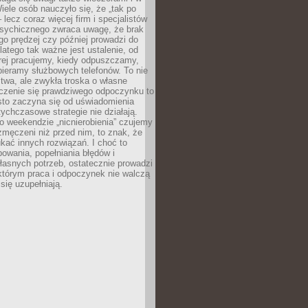
ele osób nauczyło się, że „tak po
– lecz coraz więcej firm i specjalistów
psychicznego zwraca uwagę, że brak
o prędzej czy później prowadzi do
latego tak ważne jest ustalenie, od
órej pracujemy, kiedy odpuszczamy,
bieramy służbowych telefonów. To nie
stwa, ale zwykła troska o własne
czenie się prawdziwego odpoczynku to
sto zaczyna się od uświadomienia
tychczasowe strategie nie działają.
 weekendzie „nicnierobienia” czujemy
 zmęczeni niż przed nim, to znak, że
kać innych rozwiązań. I choć to
owania, popełniania błędów i
asnych potrzeb, ostatecznie prowadzi
którym praca i odpoczynek nie walczą
się uzupełniają.