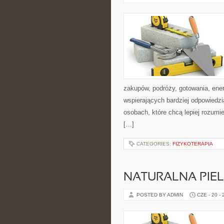
zakupów, podróży, gotowania, ener
wspierających bardziej odpowiedzi
osobach, które chcą lepiej rozum
[…]
CATEGORIES:
FIZYKOTERAPIA
NATURALNA PIE
POSTED BY ADMIN
CZE - 20 -