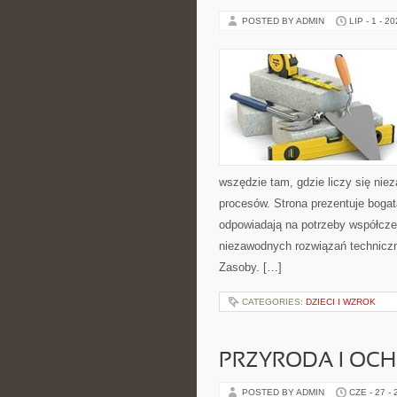
POSTED BY ADMIN
LIP - 1 - 2
wszędzie tam, gdzie liczy się ni
procesów. Strona prezentuje bogatą
odpowiadają na potrzeby współcze
niezawodnych rozwiązań techniczn
Zasoby. […]
CATEGORIES:
DZIECI I WZROK
PRZYRODA I OC
POSTED BY ADMIN
CZE - 27 -