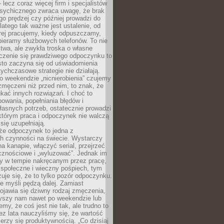
– lecz coraz więcej firm i specjalistów
psychicznego zwraca uwagę, że brak
o prędzej czy później prowadzi do
latego tak ważne jest ustalenie, od
órej pracujemy, kiedy odpuszczamy,
bieramy służbowych telefonów. To nie
stwa, ale zwykła troska o własne
czenie się prawdziwego odpoczynku to
sto zaczyna się od uświadomienia
tychczasowe strategie nie działają.
 weekendzie „nicnierobienia” czujemy
 zmęczeni niż przed nim, to znak, że
kać innych rozwiązań. I choć to
owania, popełniania błędów i
asnych potrzeb, ostatecznie prowadzi
którym praca i odpoczynek nie walczą
się uzupełniają.
że odpoczynek to jedna z
ch czynności na świecie. Wystarczy
na kanapie, włączyć serial, przejrzeć
cznościowe i „wyluzować”. Jednak im
my w tempie nakręcanym przez pracę,
 społeczne i wieczny pośpiech, tym
zuje się, że to tylko pozór odpoczynku.
ale myśli pędzą dalej. Zamiast
pojawia się dziwny rodzaj zmęczenia,
zyszy nam nawet po weekendzie lub
emy, że coś jest nie tak, ale trudno to
z lata nauczyliśmy się, że wartość
erzy się produktywnością. „Co dzisiaj