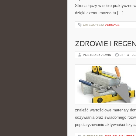
Strona łączy w sobie praktyczne
dzięki czemu można tu […]
CATEGORIES:
VERSACE
ZDROWIE I REGE
POSTED BY ADMIN
LIP - 4 - 2
znaleźć wartościowe materiały dot
odżywiania oraz świadomego rozwij
popularyzowaniu aktywności fizyc