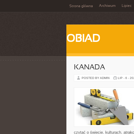
Archiwum
Lipiec
Strona główna
OBIAD
KANADA
POSTED BY ADMIN
LIP - 6 - 2
czytać o świecie, kulturach, atrakc