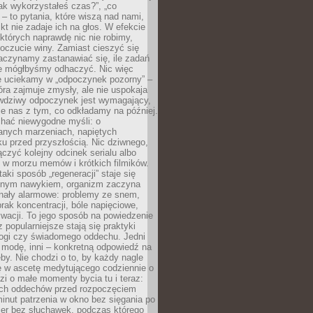
„jak wykorzystałeś czas?”, „co
 – to pytania, które wiszą nad nami,
ikt nie zadaje ich na głos. W efekcie
tórych naprawdę nic nie robimy,
poczucie winy. Zamiast cieszyć się
aczynamy zastanawiać się, ile zadań
e mógłbyśmy odhaczyć. Nic więc
e uciekamy w „odpoczynek pozorny” –
óra zajmuje zmysły, ale nie uspokaja
wdziwy odpoczynek jest wymagający,
je nas z tym, co odkładamy na później.
chać niewygodne myśli: o
wanych marzeniach, napiętych
ęku przed przyszłością. Nic dziwnego,
łączyć kolejny odcinek serialu albo
 w morzu memów i krótkich filmików.
taki sposób „regeneracji” staje się
nym nawykiem, organizm zaczyna
nały alarmowe: problemy ze snem,
brak koncentracji, bóle napięciowe,
wacji. To jego sposób na powiedzenie
z popularniejsze stają się praktyki
jogi czy świadomego oddechu. Jedni
 modę, inni – konkretną odpowiedź na
eby. Nie chodzi o to, by każdy nagle
ę w ascetę medytującego codziennie o
zi o małe momenty bycia tu i teraz:
kich oddechów przed rozpoczęciem
minut patrzenia w okno bez sięgania po
cer bez słuchawek, podczas którego