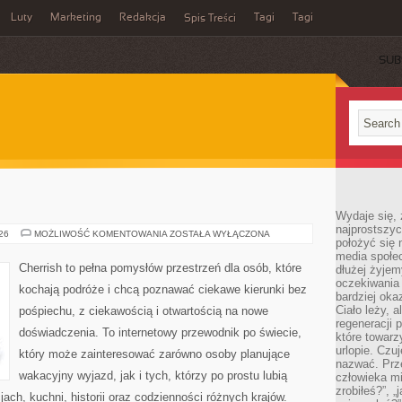
Luty
Marketing
Redakcja
Tagi
Tagi
Spis Treści
SUB
Wydaje się, 
najprostszy
KANADA
026
MOŻLIWOŚĆ KOMENTOWANIA
ZOSTAŁA WYŁĄCZONA
położyć się 
media społe
Cherrish to pełna pomysłów przestrzeń dla osób, które
dłużej żyje
oczekiwania
kochają podróże i chcą poznawać ciekawe kierunki bez
bardziej oka
Ciało leży, 
pośpiechu, z ciekawością i otwartością na nowe
regeneracji 
doświadczenia. To internetowy przewodnik po świecie,
które towar
urlopie. Czuj
który może zainteresować zarówno osoby planujące
nazwać. Prze
wakacyjny wyjazd, jak i tych, którzy po prostu lubią
człowieka mi
zrobiłeś?”, 
jach, kuchni, historii oraz codzienności różnych krajów.