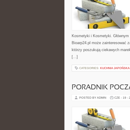
Kosmetyki i Kosmetyki. Głównym 
Bioarp24.pl może zainteresować z
którzy poszukują ciekawych marek
[…]
CATEGORIES:
KUCHNIA JAPOŃSKA
PORADNIK POCZĄ
POSTED BY ADMIN
CZE - 19 -