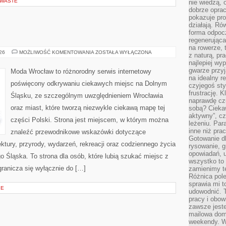
 WASTE
nie wiedzą,
dobrze opr
pokazuje pro
działają. Ró
forma odpoc
regenerująca
na rowerze, 
JELENIA
026
MOŻLIWOŚĆ KOMENTOWANIA
ZOSTAŁA WYŁĄCZONA
z naturą, pr
GÓRA
najlepiej wy
gwarze przyja
Moda Wrocław to różnorodny serwis internetowy
na idealny r
poświęcony odkrywaniu ciekawych miejsc na Dolnym
czyjegoś st
frustrację. 
Śląsku, ze szczególnym uwzględnieniem Wrocławia
naprawdę czu
oraz miast, które tworzą niezwykle ciekawą mapę tej
sobą? Cieka
aktywny”, czy
części Polski. Strona jest miejscem, w którym można
leżeniu. Par
inne niż prac
znaleźć przewodnikowe wskazówki dotyczące
Gotowanie dl
itektury, przyrody, wydarzeń, rekreacji oraz codziennego życia
rysowanie, g
opowiadań, u
 Śląska. To strona dla osób, które lubią szukać miejsc z
wszystko to 
ranicza się wyłącznie do […]
zamienimy te
Różnica pole
sprawia mi t
IE
udowodnić. 
pracy i obow
zawsze jeste
mailowa dom
weekendy. Wi