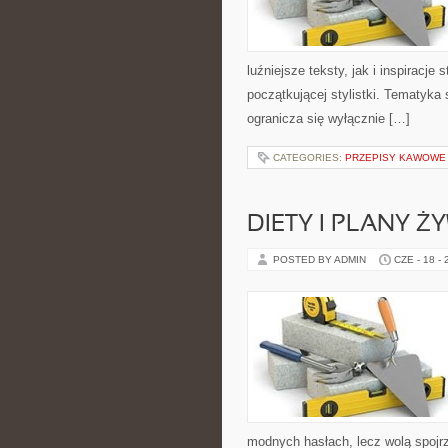
luźniejsze teksty, jak i inspiracje
początkującej stylistki. Tematyka 
ogranicza się wyłącznie […]
CATEGORIES:
PRZEPISY KAWOWE
DIETY I PLANY Ż
POSTED BY ADMIN
CZE - 18 -
modnych hasłach, lecz wolą spojrz