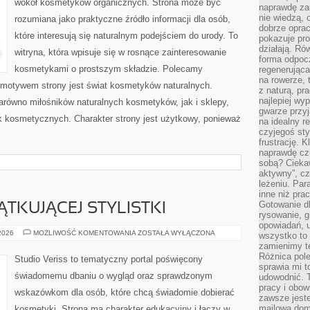
wokół kosmetyków organicznych. Strona może być
naprawdę za
nie wiedzą,
rozumiana jako praktyczne źródło informacji dla osób,
dobrze opr
które interesują się naturalnym podejściem do urody. To
pokazuje pro
działają. Ró
witryna, która wpisuje się w rosnące zainteresowanie
forma odpoc
kosmetykami o prostszym składzie. Polecamy
regenerująca
na rowerze, 
motywem strony jest świat kosmetyków naturalnych.
z naturą, pr
najlepiej wy
arówno miłośników naturalnych kosmetyków, jak i sklepy,
gwarze przyja
 kosmetycznych. Charakter strony jest użytkowy, ponieważ
na idealny r
czyjegoś st
frustrację. 
naprawdę czu
sobą? Cieka
aktywny”, czy
leżeniu. Par
inne niż prac
Gotowanie dl
TKUJĄCEJ STYLISTKI
rysowanie, g
opowiadań, u
PORADNIK
 2026
MOŻLIWOŚĆ KOMENTOWANIA
ZOSTAŁA WYŁĄCZONA
wszystko to 
POCZĄTKUJĄCEJ
zamienimy te
STYLISTKI
Różnica pole
Studio Veriss to tematyczny portal poświęcony
sprawia mi t
świadomemu dbaniu o wygląd oraz sprawdzonym
udowodnić. 
pracy i obow
wskazówkom dla osób, które chcą świadomie dobierać
zawsze jeste
mailowa dom
kosmetyki. Strona ma charakter edukacyjny i łączy w