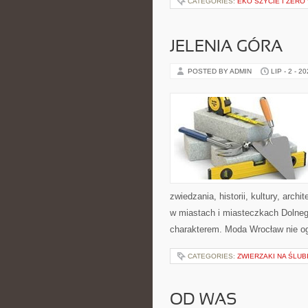
CATEGORIES:
EKO SZYCIE I ZERO
JELENIA GÓRA
POSTED BY ADMIN
LIP - 2 - 2
zwiedzania, historii, kultury, arch
w miastach i miasteczkach Dolnego
charakterem. Moda Wrocław nie og
CATEGORIES:
ZWIERZAKI NA ŚLUB
OD WAS