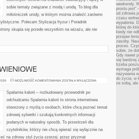
weekendy. Wi
sobie tematy związane z modą i urodą. To blog dla
prostu jest” 
od zdrowia 
miłośniczek urody, w którym można znaleźć zarówno
czasu wolneg
 stylistyczne. Polecam Stylizacja fryzur i Poradnik
wypalenia. D
której do kt
strony skupia się przede wszystkim na wizażu, ale nie
kiedy nie od
przejaw leni
zasoby. Nau
proces. Czę
sobie, że do
Gdy nawet po
się bardziej
trzeba poszu
YWIENIOWE
wymaga prób
nazywania wł
do życia, w 
DIETY
 2026
MOŻLIWOŚĆ KOMENTOWANIA
ZOSTAŁA WYŁĄCZONA
ze sobą, ale 
I
PLANY
ŻYWIENIOWE
Spalarnia kalorii – rozbudowany przewodnik po
odchudzaniu Spalarnia kalorii to strona internetowa
stworzony z myślą o osobach, które chcą poznać temat
zdrowej sylwetki i szukają konkretnych informacji
podanych w naturalny sposób. To przestrzeń dla
czytelników, którzy nie chcą opierać się wyłącznie na
eć na zdrowy styl życia szerzej: przez pryzmat