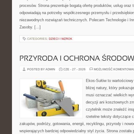
procesów. Strona prezentuje bogatą ofertę produktów, usług oraz t
odpowiadają na potrzeby współczesnego przemysłu i przedsiębio
niezawodnych rozwiązań technicznych. Polecam Technologie i Inn
Zasoby. […]
CATEGORIES:
DZIECI I WZROK
PRZYRODA I OCHRONA ŚRODOW
POSTED BY ADMIN
CZE - 27 - 2026
MOŻLIWOŚĆ KOMENTOWA
Ekos-Sułów to wartościowy
bliżej natury, który pokazuj
musi oznaczać wielkich wy
decyzji ani kosztownych zm
czytelnik może znaleźć insp
rzetelne teksty dotyczące
zakupów, podróży, gotowania, energii, recyklingu, przyrody i no
wspierających bardziej odpowiedzialny styl życia. Strona została