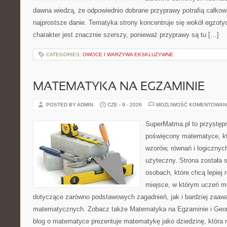
dawna wiedzą, że odpowiednio dobrane przyprawy potrafią całkow
najprostsze danie. Tematyka strony koncentruje się wokół egzoty
charakter jest znacznie szerszy, ponieważ przyprawy są tu […]
CATEGORIES:
OWOCE I WARZYWA EKSKLUZYWNE
MATEMATYKA NA EGZAMINIE
POSTED BY ADMIN
CZE - 9 - 2026
MOŻLIWOŚĆ KOMENTOWAN
SuperMatma.pl to przystępn
poświęcony matematyce, któ
wzorów, równań i logicznyc
użyteczny. Strona została 
osobach, które chcą lepiej
miejsce, w którym uczeń m
dotyczące zarówno podstawowych zagadnień, jak i bardziej zaa
matematycznych. Zobacz także Matematyka na Egzaminie i Geomet
blog o matematyce prezentuje matematykę jako dziedzinę, która 