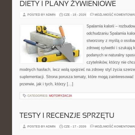
DIETY I PLANY ŻYWIENIOWE
POSTED BY ADMIN
CZE - 18 - 2026
MOŻLIWOŚĆ KOMENTOWA
Spalarnia kalorii – rozbud
odchudzaniu Spalarnia kalor
stworzony z myślą o osoba
zdrowej sylwetki i szukają 
podanych w naturalny sposó
czytelników, którzy nie chc
modnych hasłach, lecz wolą spojrzeć na zdrowy styl życia szerze
suplementacji. Strona porusza tematy, które mogą zainteresowa
przerwie, jak i tych, którzy […]
CATEGORIES:
MOTORYZACJA
TESTY I RECENZJE SPRZĘTU
POSTED BY ADMIN
CZE - 17 - 2026
MOŻLIWOŚĆ KOMENTOWA