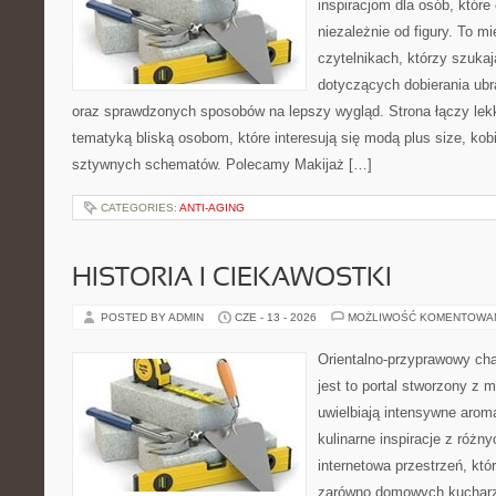
inspiracjom dla osób, któr
niezależnie od figury. To m
czytelnikach, którzy szuka
dotyczących dobierania ubr
oraz sprawdzonych sposobów na lepszy wygląd. Strona łączy lekk
tematyką bliską osobom, które interesują się modą plus size, kob
sztywnych schematów. Polecamy Makijaż […]
CATEGORIES:
ANTI-AGING
HISTORIA I CIEKAWOSTKI
POSTED BY ADMIN
CZE - 13 - 2026
MOŻLIWOŚĆ KOMENTOWA
Orientalno-przyprawowy char
jest to portal stworzony z 
uwielbiają intensywne aroma
kulinarne inspiracje z różny
internetowa przestrzeń, kt
zarówno domowych kucharzy,