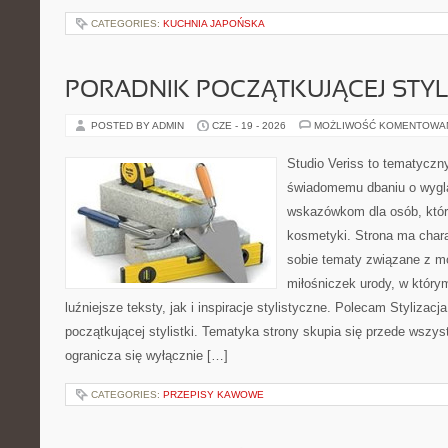
CATEGORIES:
KUCHNIA JAPOŃSKA
PORADNIK POCZĄTKUJĄCEJ STYL
POSTED BY ADMIN
CZE - 19 - 2026
MOŻLIWOŚĆ KOMENTOWA
Studio Veriss to tematyczn
świadomemu dbaniu o wygl
wskazówkom dla osób, któr
kosmetyki. Strona ma chara
sobie tematy związane z mo
miłośniczek urody, w któr
luźniejsze teksty, jak i inspiracje stylistyczne. Polecam Stylizacja
początkującej stylistki. Tematyka strony skupia się przede wszys
ogranicza się wyłącznie […]
CATEGORIES:
PRZEPISY KAWOWE