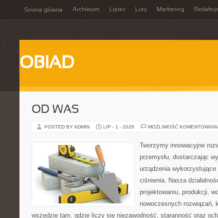
Archiwum
Lipiec
Luty
Marketing
Redakcj
Strona główna
OBIAD
OD WAS
POSTED BY ADMIN
LIP - 1 - 2026
MOŻLIWOŚĆ KOMENTOWAN
Tworzymy innowacyjne rozw
przemysłu, dostarczając wy
urządzenia wykorzystujące
ciśnienia. Nasza działalnoś
projektowaniu, produkcji, w
nowoczesnych rozwiązań, k
wszędzie tam, gdzie liczy się niezawodność, staranność oraz o