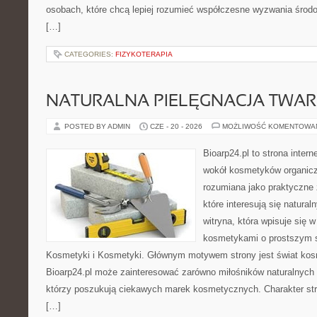
osobach, które chcą lepiej rozumieć współczesne wyzwania środ
[…]
CATEGORIES:
FIZYKOTERAPIA
NATURALNA PIELĘGNACJA TWAR
POSTED BY ADMIN
CZE - 20 - 2026
MOŻLIWOŚĆ KOMENTOWA
Bioarp24.pl to strona intern
wokół kosmetyków organic
rozumiana jako praktyczne ź
które interesują się natura
witryna, która wpisuje się 
kosmetykami o prostszym 
Kosmetyki i Kosmetyki. Głównym motywem strony jest świat kos
Bioarp24.pl może zainteresować zarówno miłośników naturalnych 
którzy poszukują ciekawych marek kosmetycznych. Charakter str
[…]