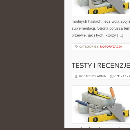
modnych hasłach, lecz wolą spojrz
suplementacji. Strona porusza te
przerwie, jak i tych, którzy […]
CATEGORIES:
MOTORYZACJA
TESTY I RECENZJ
POSTED BY ADMIN
CZE - 17 -
cyberbezpieczeństwa oraz domowy