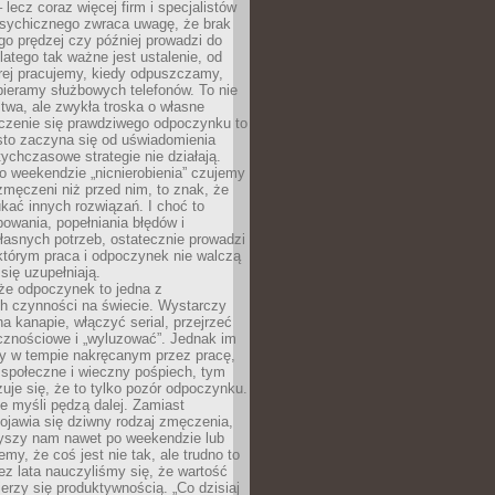
– lecz coraz więcej firm i specjalistów
psychicznego zwraca uwagę, że brak
o prędzej czy później prowadzi do
latego tak ważne jest ustalenie, od
órej pracujemy, kiedy odpuszczamy,
bieramy służbowych telefonów. To nie
stwa, ale zwykła troska o własne
czenie się prawdziwego odpoczynku to
sto zaczyna się od uświadomienia
tychczasowe strategie nie działają.
 weekendzie „nicnierobienia” czujemy
 zmęczeni niż przed nim, to znak, że
kać innych rozwiązań. I choć to
owania, popełniania błędów i
asnych potrzeb, ostatecznie prowadzi
którym praca i odpoczynek nie walczą
się uzupełniają.
że odpoczynek to jedna z
ch czynności na świecie. Wystarczy
na kanapie, włączyć serial, przejrzeć
cznościowe i „wyluzować”. Jednak im
my w tempie nakręcanym przez pracę,
 społeczne i wieczny pośpiech, tym
zuje się, że to tylko pozór odpoczynku.
ale myśli pędzą dalej. Zamiast
pojawia się dziwny rodzaj zmęczenia,
zyszy nam nawet po weekendzie lub
emy, że coś jest nie tak, ale trudno to
z lata nauczyliśmy się, że wartość
erzy się produktywnością. „Co dzisiaj