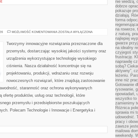
nie wiedzą,
IE
dobrze opr
pokazuje pro
działają. Ró
forma odpoc
regenerująca
na rowerze, 
OD
026
MOŻLIWOŚĆ KOMENTOWANIA
ZOSTAŁA WYŁĄCZONA
z naturą, pr
WAS
najlepiej wy
gwarze przyja
Tworzymy innowacyjne rozwiązania przeznaczone dla
na idealny r
przemysłu, dostarczając wysokiej jakości systemy oraz
czyjegoś st
frustrację. 
urządzenia wykorzystujące technologię wysokiego
naprawdę czu
ciśnienia. Nasza działalność koncentruje się na
sobą? Cieka
aktywny”, czy
projektowaniu, produkcji, wdrażaniu oraz rozwoju
leżeniu. Par
inne niż prac
nowoczesnych rozwiązań, które znajdują zastosowanie
Gotowanie dl
ezawodność, staranność oraz ochrona wykonywanych
rysowanie, g
opowiadań, u
 ofertę produktów, usług oraz technologii, które
wszystko to 
snego przemysłu i przedsiębiorstw poszukujących
zamienimy te
Różnica pole
ych. Polecam Technologie i Innowacje i Energetyka i
sprawia mi t
udowodnić. 
pracy i obow
zawsze jeste
mailowa dom
weekendy. Wi