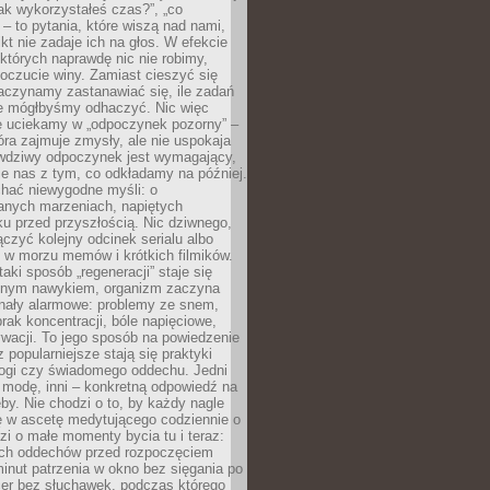
„jak wykorzystałeś czas?”, „co
 – to pytania, które wiszą nad nami,
ikt nie zadaje ich na głos. W efekcie
tórych naprawdę nic nie robimy,
poczucie winy. Zamiast cieszyć się
aczynamy zastanawiać się, ile zadań
e mógłbyśmy odhaczyć. Nic więc
e uciekamy w „odpoczynek pozorny” –
óra zajmuje zmysły, ale nie uspokaja
wdziwy odpoczynek jest wymagający,
je nas z tym, co odkładamy na później.
chać niewygodne myśli: o
wanych marzeniach, napiętych
ęku przed przyszłością. Nic dziwnego,
łączyć kolejny odcinek serialu albo
 w morzu memów i krótkich filmików.
taki sposób „regeneracji” staje się
nym nawykiem, organizm zaczyna
nały alarmowe: problemy ze snem,
brak koncentracji, bóle napięciowe,
wacji. To jego sposób na powiedzenie
z popularniejsze stają się praktyki
jogi czy świadomego oddechu. Jedni
 modę, inni – konkretną odpowiedź na
eby. Nie chodzi o to, by każdy nagle
ę w ascetę medytującego codziennie o
zi o małe momenty bycia tu i teraz:
kich oddechów przed rozpoczęciem
minut patrzenia w okno bez sięgania po
cer bez słuchawek, podczas którego