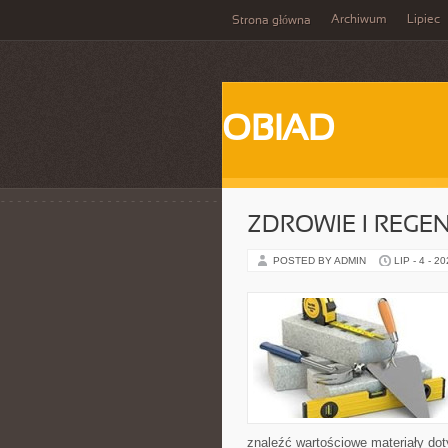
Archiwum
Lipiec
Strona główna
OBIAD
ZDROWIE I REGE
POSTED BY ADMIN
LIP - 4 - 2
znaleźć wartościowe materiały dot