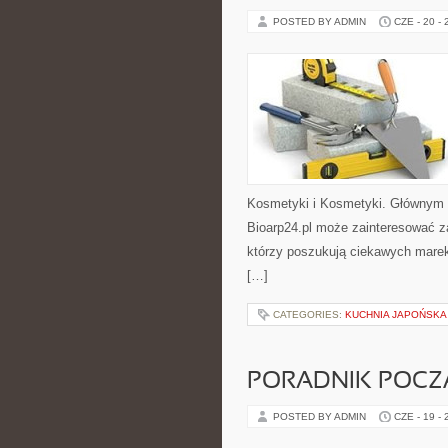
POSTED BY ADMIN
CZE - 20 -
Kosmetyki i Kosmetyki. Głównym 
Bioarp24.pl może zainteresować z
którzy poszukują ciekawych marek
[…]
CATEGORIES:
KUCHNIA JAPOŃSKA
PORADNIK POCZĄ
POSTED BY ADMIN
CZE - 19 -