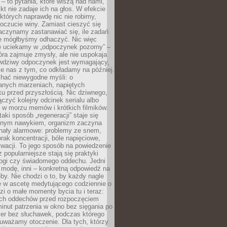
 – to pytania, które wiszą nad nami,
ikt nie zadaje ich na głos. W efekcie
tórych naprawdę nic nie robimy,
poczucie winy. Zamiast cieszyć się
aczynamy zastanawiać się, ile zadań
e mógłbyśmy odhaczyć. Nic więc
e uciekamy w „odpoczynek pozorny” –
óra zajmuje zmysły, ale nie uspokaja
wdziwy odpoczynek jest wymagający,
je nas z tym, co odkładamy na później.
chać niewygodne myśli: o
wanych marzeniach, napiętych
ęku przed przyszłością. Nic dziwnego,
łączyć kolejny odcinek serialu albo
 w morzu memów i krótkich filmików.
taki sposób „regeneracji” staje się
nym nawykiem, organizm zaczyna
nały alarmowe: problemy ze snem,
brak koncentracji, bóle napięciowe,
wacji. To jego sposób na powiedzenie
z popularniejsze stają się praktyki
jogi czy świadomego oddechu. Jedni
 modę, inni – konkretną odpowiedź na
eby. Nie chodzi o to, by każdy nagle
ę w ascetę medytującego codziennie o
zi o małe momenty bycia tu i teraz:
kich oddechów przed rozpoczęciem
minut patrzenia w okno bez sięgania po
cer bez słuchawek, podczas którego
uważamy otoczenie. Dla tych, którzy