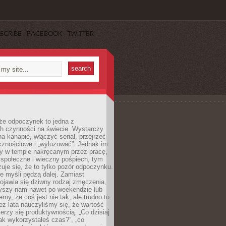
SCRIBE
FACEBOOK
TWITTER
że odpoczynek to jedna z
ch czynności na świecie. Wystarczy
na kanapie, włączyć serial, przejrzeć
cznościowe i „wyluzować”. Jednak im
my w tempie nakręcanym przez pracę,
 społeczne i wieczny pośpiech, tym
zuje się, że to tylko pozór odpoczynku.
ale myśli pędzą dalej. Zamiast
pojawia się dziwny rodzaj zmęczenia,
zyszy nam nawet po weekendzie lub
emy, że coś jest nie tak, ale trudno to
z lata nauczyliśmy się, że wartość
erzy się produktywnością. „Co dzisiaj
„jak wykorzystałeś czas?”, „co