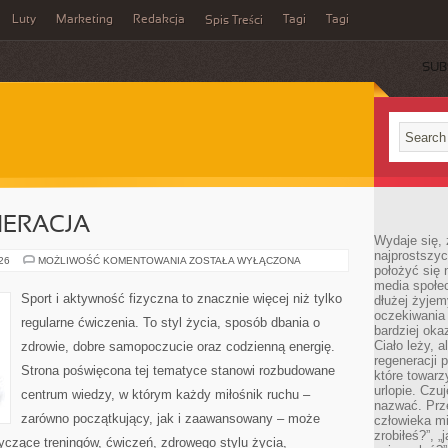
Luty
Marketing
Redakcja
Tagi
Tagi
Spis Treści
SUB
NERACJA
Wydaje się, 
najprostszy
ZDROWIE
026
MOŻLIWOŚĆ KOMENTOWANIA
ZOSTAŁA WYŁĄCZONA
położyć się 
I
REGENERACJA
media społe
Sport i aktywność fizyczna to znacznie więcej niż tylko
dłużej żyje
oczekiwania
regularne ćwiczenia. To styl życia, sposób dbania o
bardziej oka
Ciało leży, 
zdrowie, dobre samopoczucie oraz codzienną energię.
regeneracji 
Strona poświęcona tej tematyce stanowi rozbudowane
które towar
urlopie. Czuj
centrum wiedzy, w którym każdy miłośnik ruchu –
nazwać. Prze
zarówno początkujący, jak i zaawansowany – może
człowieka mi
zrobiłeś?”, 
yczące treningów, ćwiczeń, zdrowego stylu życia,