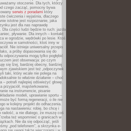
uważamy otoczenie. Dla tych, którzy
 od czego zacząć, pomocny bywa
acowany
serwis z poradami
który
ste ćwiczenia i wyjaśnia, dlaczego
wnie istotne jest rozpoznanie, jaka
zynku jest dla nas naprawdę
. Dla części ludzi będzie to ruch: jazda
taniec, pływanie. Dla innych – kontakt
aca w ogrodzie, wędrówki po lesie. Ktoś
poczywa w samotności, ktoś inny w
ciół. Nie istnieje uniwersalny przepis
elaks, a próby dopasowania się do
ylu odpoczywania mogą tylko pogłębić
Kluczem jest obserwacja: po czym
ję się lżej, bardziej obecny, bardziej
wym zjawiskiem jest też „odpoczynek
li taki, który wcale nie polega na
adoksalnie to właśnie działanie – choć
a – potrafi najlepiej odświeżyć głowę.
a przyjaciół, majsterkowanie,
ranie na instrumencie, pisanie
kładanie modeli, uprawianie sportu –
może być formą regeneracji, o ile nie
go w kolejny projekt do odhaczenia.
ga na nastawieniu: robię, bo chcę i
o radość, a nie dlatego, że muszę coś
Trzeba też wspomnieć o granicach w
iązkach. Nie da się odpocząć, jeśli
śmy „pod telefonem”, a skrzynka e-
aga się uwagi także wieczorami i w