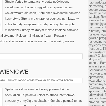
Studio Veriss to tematyczny portal poświęcony
naprawdę za
nie wiedzą,
świadomemu dbaniu o wygląd oraz sprawdzonym
dobrze opr
wskazówkom dla osób, które chcą świadomie dobierać
pokazuje pro
działają. Ró
kosmetyki. Strona ma charakter edukacyjny i łączy w
forma odpoc
regenerująca
sobie tematy związane z modą i urodą. To blog dla
na rowerze, 
miłośniczek urody, w którym można znaleźć zarówno
z naturą, pr
najlepiej wy
 stylistyczne. Polecam Stylizacja fryzur i Poradnik
gwarze przyja
strony skupia się przede wszystkim na wizażu, ale nie
na idealny r
czyjegoś st
frustrację. 
naprawdę czu
sobą? Cieka
aktywny”, czy
leżeniu. Par
inne niż prac
Gotowanie dl
YWIENIOWE
rysowanie, g
opowiadań, u
DIETY
wszystko to 
 2026
MOŻLIWOŚĆ KOMENTOWANIA
ZOSTAŁA WYŁĄCZONA
I
zamienimy te
PLANY
Różnica pole
ŻYWIENIOWE
Spalarnia kalorii – rozbudowany przewodnik po
sprawia mi t
udowodnić. 
odchudzaniu Spalarnia kalorii to strona internetowa
pracy i obow
stworzony z myślą o osobach, które chcą poznać temat
zawsze jeste
mailowa dom