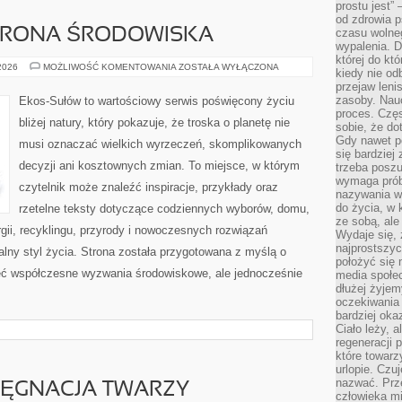
prostu jest” 
od zdrowia 
HRONA ŚRODOWISKA
czasu wolneg
wypalenia. D
której do kt
PRZYRODA
 2026
MOŻLIWOŚĆ KOMENTOWANIA
ZOSTAŁA WYŁĄCZONA
kiedy nie od
I
przejaw leni
OCHRONA
ŚRODOWISKA
zasoby. Nau
Ekos-Sułów to wartościowy serwis poświęcony życiu
proces. Czę
bliżej natury, który pokazuje, że troska o planetę nie
sobie, że do
Gdy nawet po
musi oznaczać wielkich wyrzeczeń, skomplikowanych
się bardziej
decyzji ani kosztownych zmian. To miejsce, w którym
trzeba poszu
wymaga prób
czytelnik może znaleźć inspiracje, przykłady oraz
nazywania wł
do życia, w 
rzetelne teksty dotyczące codziennych wyborów, domu,
ze sobą, ale 
gii, recyklingu, przyrody i nowoczesnych rozwiązań
Wydaje się, 
najprostszy
alny styl życia. Strona została przygotowana z myślą o
położyć się 
ieć współczesne wyzwania środowiskowe, ale jednocześnie
media społe
dłużej żyje
oczekiwania
bardziej oka
Ciało leży, 
regeneracji 
które towar
urlopie. Czuj
nazwać. Prze
LĘGNACJA TWARZY
człowieka mi