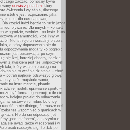
 od czego zacząć, pomocny bywa
acowany
serwis z poradami
który
ste ćwiczenia i wyjaśnia, dlaczego
wnie istotne jest rozpoznanie, jaka
zynku jest dla nas naprawdę
. Dla części ludzi będzie to ruch: jazda
taniec, pływanie. Dla innych – kontakt
aca w ogrodzie, wędrówki po lesie. Ktoś
poczywa w samotności, ktoś inny w
ciół. Nie istnieje uniwersalny przepis
elaks, a próby dopasowania się do
ylu odpoczywania mogą tylko pogłębić
Kluczem jest obserwacja: po czym
ję się lżej, bardziej obecny, bardziej
wym zjawiskiem jest też „odpoczynek
li taki, który wcale nie polega na
adoksalnie to właśnie działanie – choć
a – potrafi najlepiej odświeżyć głowę.
a przyjaciół, majsterkowanie,
ranie na instrumencie, pisanie
kładanie modeli, uprawianie sportu –
może być formą regeneracji, o ile nie
go w kolejny projekt do odhaczenia.
ga na nastawieniu: robię, bo chcę i
o radość, a nie dlatego, że muszę coś
Trzeba też wspomnieć o granicach w
iązkach. Nie da się odpocząć, jeśli
śmy „pod telefonem”, a skrzynka e-
aga się uwagi także wieczorami i w
ele osób nauczyło się, że „tak po