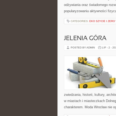
odżywiania oraz świadomego rozwij
popularyzowaniu aktywności fizyc
CATEGORIES:
EKO SZYCIE I ZERO
JELENIA GÓRA
POSTED BY ADMIN
LIP - 2 - 2
zwiedzania, historii, kultury, arch
w miastach i miasteczkach Dolnego
charakterem. Moda Wrocław nie og