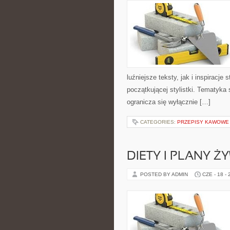
luźniejsze teksty, jak i inspiracje
początkującej stylistki. Tematyka 
ogranicza się wyłącznie […]
CATEGORIES:
PRZEPISY KAWOWE
DIETY I PLANY Ż
POSTED BY ADMIN
CZE - 18 -