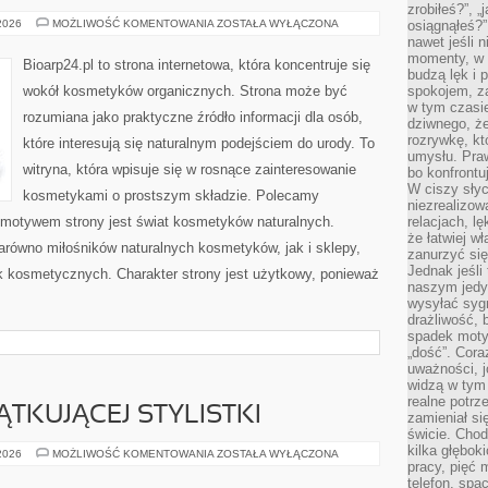
zrobiłeś?”, 
NATURALNA
 2026
MOŻLIWOŚĆ KOMENTOWANIA
ZOSTAŁA WYŁĄCZONA
osiągnąłeś?”
PIELĘGNACJA
nawet jeśli n
TWARZY
momenty, w k
Bioarp24.pl to strona internetowa, która koncentruje się
budzą lęk i 
wokół kosmetyków organicznych. Strona może być
spokojem, z
w tym czasi
rozumiana jako praktyczne źródło informacji dla osób,
dziwnego, ż
rozrywkę, kt
które interesują się naturalnym podejściem do urody. To
umysłu. Pra
witryna, która wpisuje się w rosnące zainteresowanie
bo konfrontu
W ciszy sły
kosmetykami o prostszym składzie. Polecamy
niezrealizo
motywem strony jest świat kosmetyków naturalnych.
relacjach, l
że łatwiej w
arówno miłośników naturalnych kosmetyków, jak i sklepy,
zanurzyć się
Jednak jeśli 
 kosmetycznych. Charakter strony jest użytkowy, ponieważ
naszym jedy
wysyłać syg
drażliwość, 
spadek moty
„dość”. Cora
uważności, 
widzą w tym
realne potrz
TKUJĄCEJ STYLISTKI
zamieniał si
świcie. Chod
kilka głębo
PORADNIK
 2026
MOŻLIWOŚĆ KOMENTOWANIA
ZOSTAŁA WYŁĄCZONA
POCZĄTKUJĄCEJ
pracy, pięć 
STYLISTKI
telefon, spa