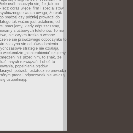
ele osób nauczyło się, że „tak po
– lecz coraz więcej firm i specjalistów
psychicznego zwraca uwagę, że brak
o prędzej czy później prowadzi do
latego tak ważne jest ustalenie, od
órej pracujemy, kiedy odpuszczamy,
bieramy służbowych telefonów. To nie
stwa, ale zwykła troska o własne
czenie się prawdziwego odpoczynku to
sto zaczyna się od uświadomienia
tychczasowe strategie nie działają.
 weekendzie „nicnierobienia” czujemy
 zmęczeni niż przed nim, to znak, że
kać innych rozwiązań. I choć to
owania, popełniania błędów i
asnych potrzeb, ostatecznie prowadzi
którym praca i odpoczynek nie walczą
się uzupełniają.