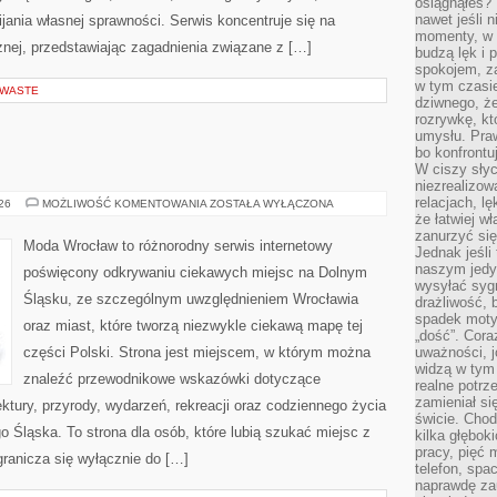
osiągnąłeś?”
nawet jeśli n
ania własnej sprawności. Serwis koncentruje się na
momenty, w k
znej, przedstawiając zagadnienia związane z […]
budzą lęk i 
spokojem, z
w tym czasi
 WASTE
dziwnego, ż
rozrywkę, kt
umysłu. Pra
bo konfrontu
W ciszy sły
niezrealizo
relacjach, l
JELENIA
026
MOŻLIWOŚĆ KOMENTOWANIA
ZOSTAŁA WYŁĄCZONA
GÓRA
że łatwiej w
zanurzyć się
Moda Wrocław to różnorodny serwis internetowy
Jednak jeśli 
naszym jedy
poświęcony odkrywaniu ciekawych miejsc na Dolnym
wysyłać syg
Śląsku, ze szczególnym uwzględnieniem Wrocławia
drażliwość, 
spadek moty
oraz miast, które tworzą niezwykle ciekawą mapę tej
„dość”. Cora
części Polski. Strona jest miejscem, w którym można
uważności, 
widzą w tym
znaleźć przewodnikowe wskazówki dotyczące
realne potrz
zamieniał si
itektury, przyrody, wydarzeń, rekreacji oraz codziennego życia
świcie. Chod
 Śląska. To strona dla osób, które lubią szukać miejsc z
kilka głębo
pracy, pięć 
ranicza się wyłącznie do […]
telefon, spa
naprawdę za