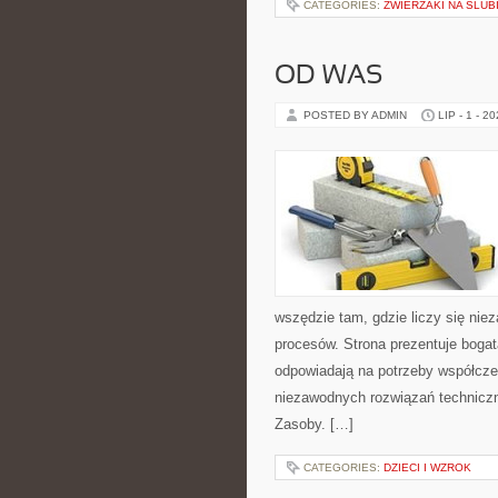
CATEGORIES:
ZWIERZAKI NA ŚLUB
OD WAS
POSTED BY ADMIN
LIP - 1 - 2
wszędzie tam, gdzie liczy się ni
procesów. Strona prezentuje bogatą
odpowiadają na potrzeby współcze
niezawodnych rozwiązań techniczn
Zasoby. […]
CATEGORIES:
DZIECI I WZROK