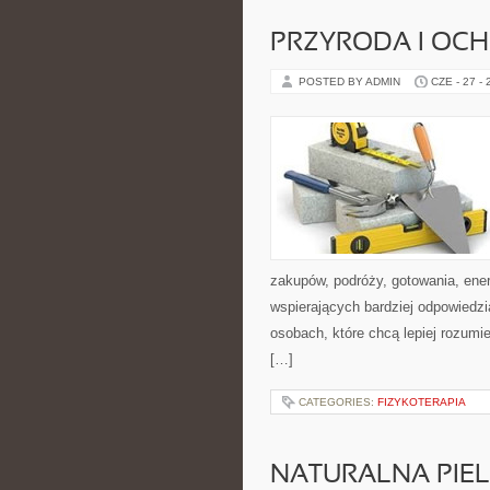
PRZYRODA I OC
POSTED BY ADMIN
CZE - 27 -
zakupów, podróży, gotowania, ener
wspierających bardziej odpowiedzi
osobach, które chcą lepiej rozum
[…]
CATEGORIES:
FIZYKOTERAPIA
NATURALNA PIE