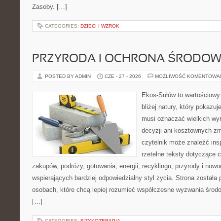
Zasoby. […]
CATEGORIES:
DZIECI I WZROK
PRZYRODA I OCHRONA ŚRODOW
POSTED BY ADMIN
CZE - 27 - 2026
MOŻLIWOŚĆ KOMENTOWA
Ekos-Sułów to wartościowy
bliżej natury, który pokazuj
musi oznaczać wielkich wy
decyzji ani kosztownych zm
czytelnik może znaleźć insp
rzetelne teksty dotyczące
zakupów, podróży, gotowania, energii, recyklingu, przyrody i no
wspierających bardziej odpowiedzialny styl życia. Strona została
osobach, które chcą lepiej rozumieć współczesne wyzwania środ
[…]
CATEGORIES:
FIZYKOTERAPIA