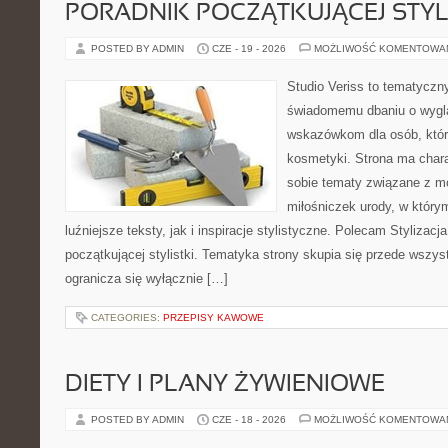
PORADNIK POCZĄTKUJĄCEJ STYL
POSTED BY ADMIN
CZE - 19 - 2026
MOŻLIWOŚĆ KOMENTOWA
Studio Veriss to tematyczn
świadomemu dbaniu o wygl
wskazówkom dla osób, któr
kosmetyki. Strona ma chara
sobie tematy związane z mo
miłośniczek urody, w któr
luźniejsze teksty, jak i inspiracje stylistyczne. Polecam Stylizacja
początkującej stylistki. Tematyka strony skupia się przede wszys
ogranicza się wyłącznie […]
CATEGORIES:
PRZEPISY KAWOWE
DIETY I PLANY ŻYWIENIOWE
POSTED BY ADMIN
CZE - 18 - 2026
MOŻLIWOŚĆ KOMENTOWA