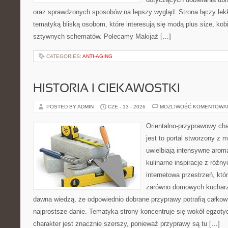
oraz sprawdzonych sposobów na lepszy wygląd. Strona łączy lekk
tematyką bliską osobom, które interesują się modą plus size, kob
sztywnych schematów. Polecamy Makijaż […]
CATEGORIES:
ANTI-AGING
HISTORIA I CIEKAWOSTKI
POSTED BY ADMIN
CZE - 13 - 2026
MOŻLIWOŚĆ KOMENTOWA
Orientalno-przyprawowy char
jest to portal stworzony z 
uwielbiają intensywne aroma
kulinarne inspiracje z różny
internetowa przestrzeń, kt
zarówno domowych kucharzy,
dawna wiedzą, że odpowiednio dobrane przyprawy potrafią całkow
najprostsze danie. Tematyka strony koncentruje się wokół egzoty
charakter jest znacznie szerszy, ponieważ przyprawy są tu […]