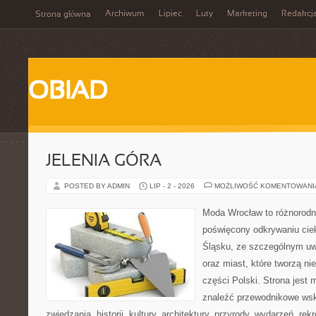
Archiwum
Lipiec
Luty
Marketing
Redakcj
Strona główna
OBIAD
JELENIA GÓRA
POSTED BY ADMIN
LIP - 2 - 2026
MOŻLIWOŚĆ KOMENTOWAN
Moda Wrocław to różnorodn
poświęcony odkrywaniu ci
Śląsku, ze szczególnym uw
oraz miast, które tworzą n
części Polski. Strona jest
znaleźć przewodnikowe ws
zwiedzania, historii, kultury, architektury, przyrody, wydarzeń, re