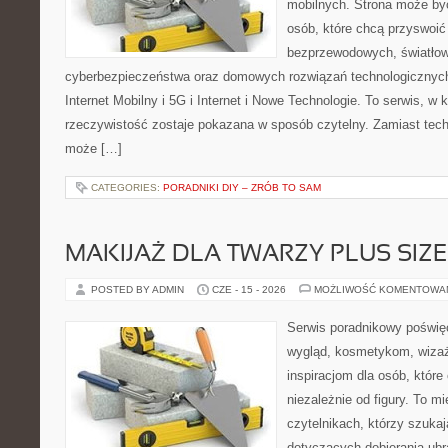
mobilnych. Strona może by
osób, które chcą przyswoić 
bezprzewodowych, światłow
cyberbezpieczeństwa oraz domowych rozwiązań technologicznych
Internet Mobilny i 5G i Internet i Nowe Technologie. To serwis, w
rzeczywistość zostaje pokazana w sposób czytelny. Zamiast tech
może […]
CATEGORIES:
PORADNIKI DIY – ZRÓB TO SAM
MAKIJAŻ DLA TWARZY PLUS SIZE
POSTED BY ADMIN
CZE - 15 - 2026
MOŻLIWOŚĆ KOMENTOWA
Serwis poradnikowy poświęc
wygląd, kosmetykom, wiza
inspiracjom dla osób, któr
niezależnie od figury. To m
czytelnikach, którzy szuka
dotyczących dobierania ubr