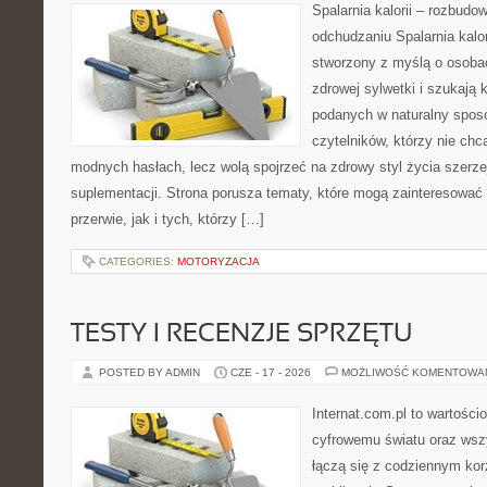
Spalarnia kalorii – rozbud
odchudzaniu Spalarnia kalor
stworzony z myślą o osoba
zdrowej sylwetki i szukają 
podanych w naturalny sposó
czytelników, którzy nie chc
modnych hasłach, lecz wolą spojrzeć na zdrowy styl życia szerze
suplementacji. Strona porusza tematy, które mogą zainteresowa
przerwie, jak i tych, którzy […]
CATEGORIES:
MOTORYZACJA
TESTY I RECENZJE SPRZĘTU
POSTED BY ADMIN
CZE - 17 - 2026
MOŻLIWOŚĆ KOMENTOWA
Internat.com.pl to wartośc
cyfrowemu światu oraz wsz
łączą się z codziennym ko