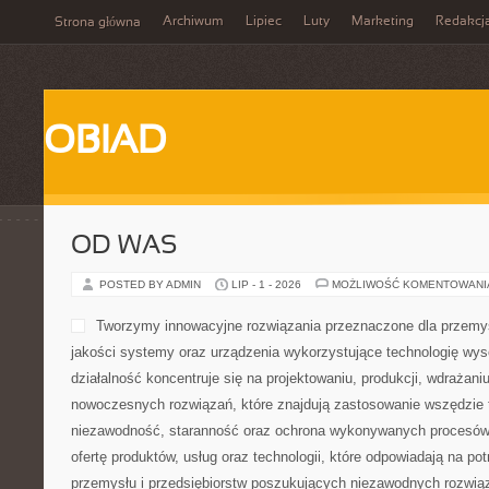
Archiwum
Lipiec
Luty
Marketing
Redakcj
Strona główna
OBIAD
OD WAS
POSTED BY ADMIN
LIP - 1 - 2026
MOŻLIWOŚĆ KOMENTOWAN
Tworzymy innowacyjne rozwiązania przeznaczone dla przemys
jakości systemy oraz urządzenia wykorzystujące technologię wys
działalność koncentruje się na projektowaniu, produkcji, wdrażani
nowoczesnych rozwiązań, które znajdują zastosowanie wszędzie t
niezawodność, staranność oraz ochrona wykonywanych procesów.
ofertę produktów, usług oraz technologii, które odpowiadają na p
przemysłu i przedsiębiorstw poszukujących niezawodnych rozwi