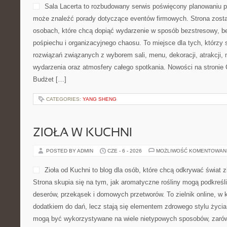
Sala Lacerta to rozbudowany serwis poświęcony planowaniu pr
może znaleźć porady dotyczące eventów firmowych. Strona zost
osobach, które chcą dopiąć wydarzenie w sposób bezstresowy, b
pośpiechu i organizacyjnego chaosu. To miejsce dla tych, którzy
rozwiązań związanych z wyborem sali, menu, dekoracji, atrakcji,
wydarzenia oraz atmosfery całego spotkania. Nowości na stronie 
Budżet […]
CATEGORIES:
YANG SHENG
ZIOŁA W KUCHNI
POSTED BY ADMIN
CZE - 6 - 2026
MOŻLIWOŚĆ KOMENTOWAN
Zioła od Kuchni to blog dla osób, które chcą odkrywać świat 
Strona skupia się na tym, jak aromatyczne rośliny mogą podkreśl
deserów, przekąsek i domowych przetworów. To zielnik online, w k
dodatkiem do dań, lecz stają się elementem zdrowego stylu życia
mogą być wykorzystywane na wiele nietypowych sposobów, zarówn