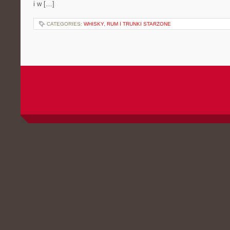
i w […]
CATEGORIES:
WHISKY, RUM I TRUNKI STARZONE