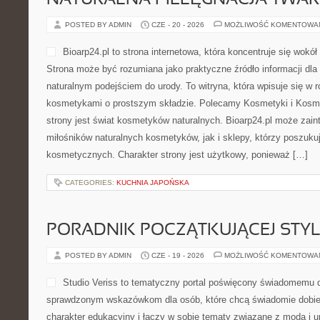
NATURALNA PIELĘGNACJA TWAR
POSTED BY ADMIN
CZE - 20 - 2026
MOŻLIWOŚĆ KOMENTOWA
Bioarp24.pl to strona internetowa, która koncentruje się wok
Strona może być rozumiana jako praktyczne źródło informacji dla o
naturalnym podejściem do urody. To witryna, która wpisuje się w 
kosmetykami o prostszym składzie. Polecamy Kosmetyki i Kos
strony jest świat kosmetyków naturalnych. Bioarp24.pl może zai
miłośników naturalnych kosmetyków, jak i sklepy, którzy poszuk
kosmetycznych. Charakter strony jest użytkowy, ponieważ […]
CATEGORIES:
KUCHNIA JAPOŃSKA
PORADNIK POCZĄTKUJĄCEJ STYL
POSTED BY ADMIN
CZE - 19 - 2026
MOŻLIWOŚĆ KOMENTOWA
Studio Veriss to tematyczny portal poświęcony świadomemu 
sprawdzonym wskazówkom dla osób, które chcą świadomie dobie
charakter edukacyjny i łączy w sobie tematy związane z modą i ur