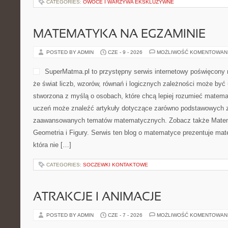
CATEGORIES:
OWOCE I WARZYWA EKSKLUZYWNE
MATEMATYKA NA EGZAMINIE
POSTED BY ADMIN
CZE - 9 - 2026
MOŻLIWOŚĆ KOMENTOWAN
SuperMatma.pl to przystępny serwis internetowy poświęcony 
że świat liczb, wzorów, równań i logicznych zależności może być
stworzona z myślą o osobach, które chcą lepiej rozumieć matema
uczeń może znaleźć artykuły dotyczące zarówno podstawowych za
zaawansowanych tematów matematycznych. Zobacz także Matem
Geometria i Figury. Serwis ten blog o matematyce prezentuje mat
która nie […]
CATEGORIES:
SOCZEWKI KONTAKTOWE
ATRAKCJE I ANIMACJE
POSTED BY ADMIN
CZE - 7 - 2026
MOŻLIWOŚĆ KOMENTOWAN