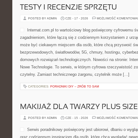
TESTY I RECENZJE SPRZĘTU
POSTED BY ADMIN
CZE - 17 - 2026
MOŻLIWOŚĆ KOMENTOWA
Internat.com.pl to wartościowy blog poświęcony cyfrowemu ś
zagadnieniom, które łączą się z codziennym korzystaniem z urzą
może być ciekawym miejscem dla osób, które chcą przyswoić świe
bezprzewodowych, światłowodów, 5G, chmury, hostingu, cyberbe
domowych rozwiązań technologicznych. Nowości na stronie: Interne
Nowe Technologie. To serwis, w którym cyfrowa rzeczywistość z
czytelny. Zamiast technicznego żargonu, czytelnik może […]
CATEGORIES:
PORADNIKI DIY – ZRÓB TO SAM
MAKIJAŻ DLA TWARZY PLUS SIZE
POSTED BY ADMIN
CZE - 15 - 2026
MOŻLIWOŚĆ KOMENTOWA
Serwis poradnikowy poświęcony jest ubiorowi, dbaniu o wygl
oraz codziennym inspiracjom dla osób, które chcą wyglądać pewnie