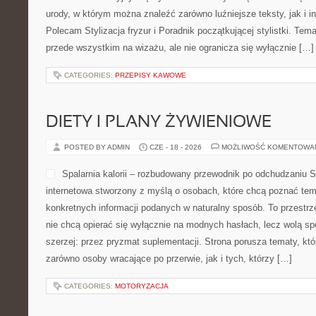
urody, w którym można znaleźć zarówno luźniejsze teksty, jak i in
Polecam Stylizacja fryzur i Poradnik początkującej stylistki. Tem
przede wszystkim na wizażu, ale nie ogranicza się wyłącznie […]
CATEGORIES:
PRZEPISY KAWOWE
DIETY I PLANY ŻYWIENIOWE
POSTED BY ADMIN
CZE - 18 - 2026
MOŻLIWOŚĆ KOMENTOWA
Spalarnia kalorii – rozbudowany przewodnik po odchudzaniu Spa
internetowa stworzony z myślą o osobach, które chcą poznać tema
konkretnych informacji podanych w naturalny sposób. To przestrze
nie chcą opierać się wyłącznie na modnych hasłach, lecz wolą sp
szerzej: przez pryzmat suplementacji. Strona porusza tematy, kt
zarówno osoby wracające po przerwie, jak i tych, którzy […]
CATEGORIES:
MOTORYZACJA