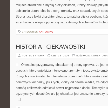
miejsce stworzone z myślą o czytelnikach, którzy szukają przys
dobierania ubrań, dbania o cerę, trendów oraz sprawdzonych spo
Strona łączy lekki charakter bloga z tematyką bliską osobom, któr
size, kobiecą elegancją i urodą bez sztywnych schematów. Pole
CATEGORIES:
ANTI-AGING
HISTORIA I CIEKAWOSTKI
POSTED BY ADMIN
CZE - 13 - 2026
MOŻLIWOŚĆ KOMENTOWA
Orientalno-przyprawowy charakter tej strony sprawia, że jest 
osobach, które uwielbiają intensywne aromaty, nieoczywiste smaki 
różnych stron świata. To internetowa przestrzeń, która może zai
domowych kucharzy, jak i tych, którzy od dawna wiedzą, że odpo
potrafią całkowicie odmienić nawet najprostsze danie. Tematyka s
egzotycznych dodatków, ale jej charakter jest znacznie szerszy,
[…]