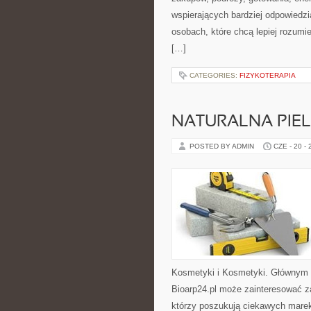
wspierających bardziej odpowiedzi
osobach, które chcą lepiej rozum
[…]
CATEGORIES:
FIZYKOTERAPIA
NATURALNA PIE
POSTED BY ADMIN
CZE - 20 -
Kosmetyki i Kosmetyki. Głównym 
Bioarp24.pl może zainteresować z
którzy poszukują ciekawych marek