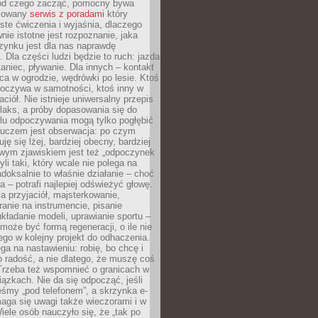
 od czego zacząć, pomocny bywa
acowany
serwis z poradami
który
ste ćwiczenia i wyjaśnia, dlaczego
wnie istotne jest rozpoznanie, jaka
zynku jest dla nas naprawdę
. Dla części ludzi będzie to ruch: jazda
taniec, pływanie. Dla innych – kontakt
aca w ogrodzie, wędrówki po lesie. Ktoś
poczywa w samotności, ktoś inny w
ciół. Nie istnieje uniwersalny przepis
elaks, a próby dopasowania się do
ylu odpoczywania mogą tylko pogłębić
Kluczem jest obserwacja: po czym
ję się lżej, bardziej obecny, bardziej
wym zjawiskiem jest też „odpoczynek
li taki, który wcale nie polega na
adoksalnie to właśnie działanie – choć
a – potrafi najlepiej odświeżyć głowę.
a przyjaciół, majsterkowanie,
ranie na instrumencie, pisanie
kładanie modeli, uprawianie sportu –
może być formą regeneracji, o ile nie
go w kolejny projekt do odhaczenia.
ga na nastawieniu: robię, bo chcę i
o radość, a nie dlatego, że muszę coś
Trzeba też wspomnieć o granicach w
iązkach. Nie da się odpocząć, jeśli
śmy „pod telefonem”, a skrzynka e-
aga się uwagi także wieczorami i w
ele osób nauczyło się, że „tak po