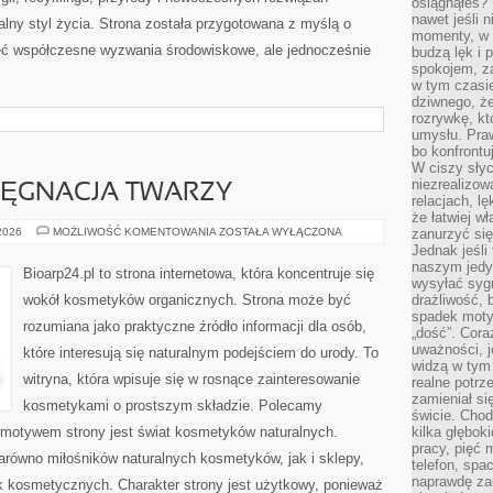
osiągnąłeś?”
nawet jeśli n
alny styl życia. Strona została przygotowana z myślą o
momenty, w k
ieć współczesne wyzwania środowiskowe, ale jednocześnie
budzą lęk i 
spokojem, z
w tym czasi
dziwnego, ż
rozrywkę, kt
umysłu. Pra
bo konfrontu
W ciszy sły
niezrealizo
LĘGNACJA TWARZY
relacjach, l
że łatwiej w
NATURALNA
 2026
MOŻLIWOŚĆ KOMENTOWANIA
ZOSTAŁA WYŁĄCZONA
zanurzyć się
PIELĘGNACJA
Jednak jeśli 
TWARZY
naszym jedy
Bioarp24.pl to strona internetowa, która koncentruje się
wysyłać syg
wokół kosmetyków organicznych. Strona może być
drażliwość, 
spadek moty
rozumiana jako praktyczne źródło informacji dla osób,
„dość”. Cora
uważności, 
które interesują się naturalnym podejściem do urody. To
widzą w tym
witryna, która wpisuje się w rosnące zainteresowanie
realne potrz
zamieniał si
kosmetykami o prostszym składzie. Polecamy
świcie. Chod
motywem strony jest świat kosmetyków naturalnych.
kilka głębo
pracy, pięć 
arówno miłośników naturalnych kosmetyków, jak i sklepy,
telefon, spa
naprawdę za
 kosmetycznych. Charakter strony jest użytkowy, ponieważ