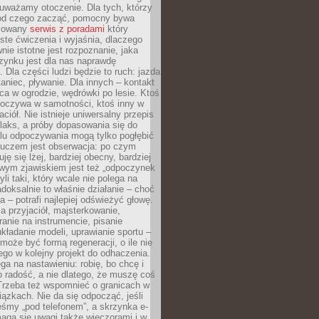
uważamy otoczenie. Dla tych, którzy
 od czego zacząć, pomocny bywa
acowany
serwis z poradami
który
ste ćwiczenia i wyjaśnia, dlaczego
wnie istotne jest rozpoznanie, jaka
zynku jest dla nas naprawdę
. Dla części ludzi będzie to ruch: jazda
taniec, pływanie. Dla innych – kontakt
aca w ogrodzie, wędrówki po lesie. Ktoś
poczywa w samotności, ktoś inny w
ciół. Nie istnieje uniwersalny przepis
elaks, a próby dopasowania się do
ylu odpoczywania mogą tylko pogłębić
Kluczem jest obserwacja: po czym
ję się lżej, bardziej obecny, bardziej
wym zjawiskiem jest też „odpoczynek
li taki, który wcale nie polega na
adoksalnie to właśnie działanie – choć
a – potrafi najlepiej odświeżyć głowę.
a przyjaciół, majsterkowanie,
ranie na instrumencie, pisanie
kładanie modeli, uprawianie sportu –
może być formą regeneracji, o ile nie
go w kolejny projekt do odhaczenia.
ga na nastawieniu: robię, bo chcę i
o radość, a nie dlatego, że muszę coś
Trzeba też wspomnieć o granicach w
iązkach. Nie da się odpocząć, jeśli
śmy „pod telefonem”, a skrzynka e-
aga się uwagi także wieczorami i w