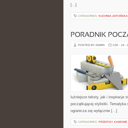
[…]
CATEGORIES:
KUCHNIA JAPOŃSKA
PORADNIK POCZĄ
POSTED BY ADMIN
CZE - 19 -
luźniejsze teksty, jak i inspiracje
początkującej stylistki. Tematyka 
ogranicza się wyłącznie […]
CATEGORIES:
PRZEPISY KAWOWE