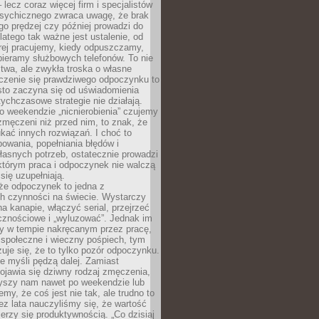
– lecz coraz więcej firm i specjalistów
psychicznego zwraca uwagę, że brak
o prędzej czy później prowadzi do
latego tak ważne jest ustalenie, od
órej pracujemy, kiedy odpuszczamy,
bieramy służbowych telefonów. To nie
stwa, ale zwykła troska o własne
czenie się prawdziwego odpoczynku to
sto zaczyna się od uświadomienia
tychczasowe strategie nie działają.
 weekendzie „nicnierobienia” czujemy
 zmęczeni niż przed nim, to znak, że
kać innych rozwiązań. I choć to
owania, popełniania błędów i
asnych potrzeb, ostatecznie prowadzi
którym praca i odpoczynek nie walczą
się uzupełniają.
że odpoczynek to jedna z
ch czynności na świecie. Wystarczy
na kanapie, włączyć serial, przejrzeć
cznościowe i „wyluzować”. Jednak im
my w tempie nakręcanym przez pracę,
 społeczne i wieczny pośpiech, tym
zuje się, że to tylko pozór odpoczynku.
ale myśli pędzą dalej. Zamiast
pojawia się dziwny rodzaj zmęczenia,
zyszy nam nawet po weekendzie lub
emy, że coś jest nie tak, ale trudno to
z lata nauczyliśmy się, że wartość
erzy się produktywnością. „Co dzisiaj