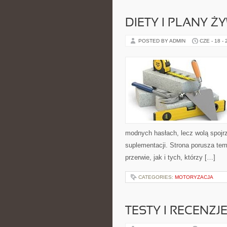
DIETY I PLANY Ż
POSTED BY ADMIN
CZE - 18 -
modnych hasłach, lecz wolą spojrz
suplementacji. Strona porusza te
przerwie, jak i tych, którzy […]
CATEGORIES:
MOTORYZACJA
TESTY I RECENZJ