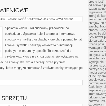
prostu jest” 
od zdrowia 
czasu wolneg
YWIENIOWE
wypalenia. D
której do kt
DIETY
kiedy nie od
 2026
MOŻLIWOŚĆ KOMENTOWANIA
ZOSTAŁA WYŁĄCZONA
I
przejaw leni
PLANY
zasoby. Nau
ŻYWIENIOWE
Spalarnia kalorii – rozbudowany przewodnik po
proces. Czę
sobie, że do
odchudzaniu Spalarnia kalorii to strona internetowa
Gdy nawet po
stworzony z myślą o osobach, które chcą poznać temat
się bardziej
trzeba poszu
zdrowej sylwetki i szukają konkretnych informacji
wymaga prób
podanych w naturalny sposób. To przestrzeń dla
nazywania wł
do życia, w 
czytelników, którzy nie chcą opierać się wyłącznie na
ze sobą, ale 
Wydaje się, 
eć na zdrowy styl życia szerzej: przez pryzmat
najprostszy
maty, które mogą zainteresować zarówno osoby wracające po
położyć się 
media społe
dłużej żyje
oczekiwania
bardziej oka
Ciało leży, 
regeneracji 
które towar
urlopie. Czuj
E SPRZĘTU
nazwać. Prze
człowieka mi