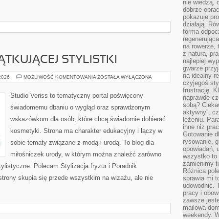
nie wiedzą,
dobrze opr
pokazuje pro
działają. Ró
forma odpoc
regenerująca
na rowerze, 
z naturą, pr
TKUJĄCEJ STYLISTKI
najlepiej wy
gwarze przyja
na idealny r
PORADNIK
 2026
MOŻLIWOŚĆ KOMENTOWANIA
ZOSTAŁA WYŁĄCZONA
POCZĄTKUJĄCEJ
czyjegoś st
STYLISTKI
frustrację. 
Studio Veriss to tematyczny portal poświęcony
naprawdę czu
sobą? Cieka
świadomemu dbaniu o wygląd oraz sprawdzonym
aktywny”, czy
wskazówkom dla osób, które chcą świadomie dobierać
leżeniu. Par
inne niż prac
kosmetyki. Strona ma charakter edukacyjny i łączy w
Gotowanie dl
rysowanie, g
sobie tematy związane z modą i urodą. To blog dla
opowiadań, u
miłośniczek urody, w którym można znaleźć zarówno
wszystko to 
zamienimy te
 stylistyczne. Polecam Stylizacja fryzur i Poradnik
Różnica pole
strony skupia się przede wszystkim na wizażu, ale nie
sprawia mi t
udowodnić. 
pracy i obow
zawsze jeste
mailowa dom
weekendy. Wi