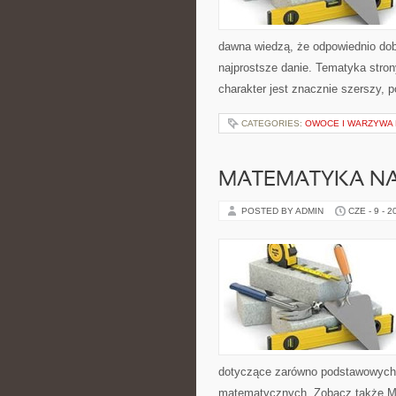
dawna wiedzą, że odpowiednio dob
najprostsze danie. Tematyka stron
charakter jest znacznie szerszy, 
CATEGORIES:
OWOCE I WARZYWA
MATEMATYKA NA
POSTED BY ADMIN
CZE - 9 - 2
dotyczące zarówno podstawowych 
matematycznych. Zobacz także Mat