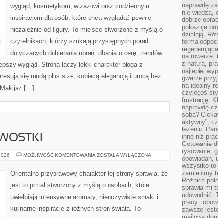
naprawdę za
wygląd, kosmetykom, wizażowi oraz codziennym
nie wiedzą,
inspiracjom dla osób, które chcą wyglądać pewnie
dobrze opr
pokazuje pro
niezależnie od figury. To miejsce stworzone z myślą o
działają. Ró
czytelnikach, którzy szukają przystępnych porad
forma odpoc
regenerująca
dotyczących dobierania ubrań, dbania o cerę, trendów
na rowerze, 
z naturą, pr
pszy wygląd. Strona łączy lekki charakter bloga z
najlepiej wy
resują się modą plus size, kobiecą elegancją i urodą bez
gwarze przyja
na idealny r
Makijaż […]
czyjegoś st
frustrację. 
naprawdę czu
sobą? Cieka
aktywny”, czy
leżeniu. Par
AWOSTKI
inne niż prac
Gotowanie dl
rysowanie, g
HISTORIA
 2026
MOŻLIWOŚĆ KOMENTOWANIA
ZOSTAŁA WYŁĄCZONA
opowiadań, u
I
wszystko to 
CIEKAWOSTKI
zamienimy te
Orientalno-przyprawowy charakter tej strony sprawia, że
Różnica pole
jest to portal stworzony z myślą o osobach, które
sprawia mi t
udowodnić. 
uwielbiają intensywne aromaty, nieoczywiste smaki i
pracy i obow
kulinarne inspiracje z różnych stron świata. To
zawsze jeste
mailowa dom