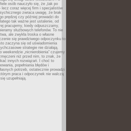
ele osób nauczyło się, że „tak po
– lecz coraz więcej firm i specjalistów
psychicznego zwraca uwagę, że brak
o prędzej czy później prowadzi do
latego tak ważne jest ustalenie, od
órej pracujemy, kiedy odpuszczamy,
bieramy służbowych telefonów. To nie
stwa, ale zwykła troska o własne
czenie się prawdziwego odpoczynku to
sto zaczyna się od uświadomienia
tychczasowe strategie nie działają.
 weekendzie „nicnierobienia” czujemy
 zmęczeni niż przed nim, to znak, że
kać innych rozwiązań. I choć to
owania, popełniania błędów i
asnych potrzeb, ostatecznie prowadzi
którym praca i odpoczynek nie walczą
się uzupełniają.