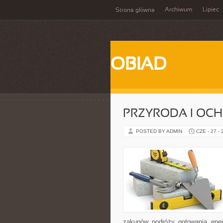
Archiwum
Lipiec
Strona główna
OBIAD
PRZYRODA I OC
POSTED BY ADMIN
CZE - 27 -
zakupów, podróży, gotowania, ener