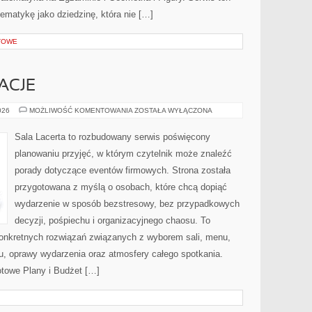
ematykę jako dziedzinę, która nie […]
TOWE
ACJE
ATRAKCJE
026
MOŻLIWOŚĆ KOMENTOWANIA
ZOSTAŁA WYŁĄCZONA
I
ANIMACJE
Sala Lacerta to rozbudowany serwis poświęcony
planowaniu przyjęć, w którym czytelnik może znaleźć
porady dotyczące eventów firmowych. Strona została
przygotowana z myślą o osobach, które chcą dopiąć
wydarzenie w sposób bezstresowy, bez przypadkowych
decyzji, pośpiechu i organizacyjnego chaosu. To
 konkretnych rozwiązań związanych z wyborem sali, menu,
etu, oprawy wydarzenia oraz atmosfery całego spotkania.
otowe Plany i Budżet […]