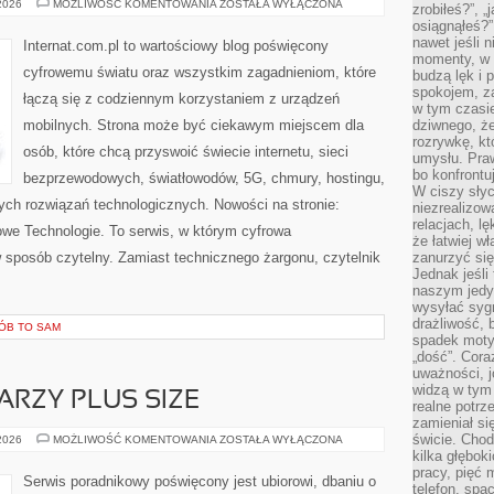
TESTY
 2026
MOŻLIWOŚĆ KOMENTOWANIA
ZOSTAŁA WYŁĄCZONA
zrobiłeś?”, 
I
osiągnąłeś?”
RECENZJE
SPRZĘTU
nawet jeśli n
Internat.com.pl to wartościowy blog poświęcony
momenty, w k
cyfrowemu światu oraz wszystkim zagadnieniom, które
budzą lęk i 
spokojem, z
łączą się z codziennym korzystaniem z urządzeń
w tym czasi
mobilnych. Strona może być ciekawym miejscem dla
dziwnego, ż
rozrywkę, kt
osób, które chcą przyswoić świecie internetu, sieci
umysłu. Pra
bo konfrontu
bezprzewodowych, światłowodów, 5G, chmury, hostingu,
W ciszy sły
ch rozwiązań technologicznych. Nowości na stronie:
niezrealizo
relacjach, l
 Nowe Technologie. To serwis, w którym cyfrowa
że łatwiej w
 sposób czytelny. Zamiast technicznego żargonu, czytelnik
zanurzyć się
Jednak jeśli 
naszym jedy
wysyłać syg
drażliwość, 
RÓB TO SAM
spadek moty
„dość”. Cora
uważności, 
widzą w tym
ARZY PLUS SIZE
realne potrz
zamieniał si
świcie. Chod
MAKIJAŻ
 2026
MOŻLIWOŚĆ KOMENTOWANIA
ZOSTAŁA WYŁĄCZONA
DLA
kilka głębo
TWARZY
pracy, pięć 
PLUS
Serwis poradnikowy poświęcony jest ubiorowi, dbaniu o
SIZE
telefon, spa