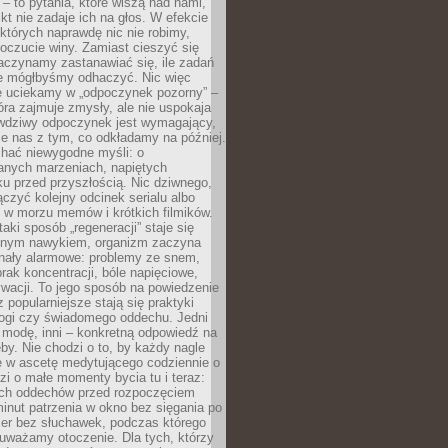
 – to pytania, które wiszą nad nami,
ikt nie zadaje ich na głos. W efekcie
tórych naprawdę nic nie robimy,
poczucie winy. Zamiast cieszyć się
aczynamy zastanawiać się, ile zadań
e mógłbyśmy odhaczyć. Nic więc
e uciekamy w „odpoczynek pozorny” –
óra zajmuje zmysły, ale nie uspokaja
wdziwy odpoczynek jest wymagający,
je nas z tym, co odkładamy na później.
chać niewygodne myśli: o
wanych marzeniach, napiętych
ęku przed przyszłością. Nic dziwnego,
łączyć kolejny odcinek serialu albo
 w morzu memów i krótkich filmików.
taki sposób „regeneracji” staje się
nym nawykiem, organizm zaczyna
nały alarmowe: problemy ze snem,
brak koncentracji, bóle napięciowe,
wacji. To jego sposób na powiedzenie
z popularniejsze stają się praktyki
jogi czy świadomego oddechu. Jedni
 modę, inni – konkretną odpowiedź na
eby. Nie chodzi o to, by każdy nagle
ę w ascetę medytującego codziennie o
zi o małe momenty bycia tu i teraz:
kich oddechów przed rozpoczęciem
minut patrzenia w okno bez sięgania po
cer bez słuchawek, podczas którego
uważamy otoczenie. Dla tych, którzy