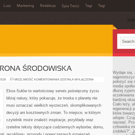
Luty
Marketing
Redakcja
Tagi
Tagi
Spis Treści
SUB
HRONA ŚRODOWISKA
Wydaje się, 
najprostszy
PRZYRODA
 2026
MOŻLIWOŚĆ KOMENTOWANIA
ZOSTAŁA WYŁĄCZONA
położyć się 
I
media społe
OCHRONA
ŚRODOWISKA
dłużej żyje
Ekos-Sułów to wartościowy serwis poświęcony życiu
oczekiwania
bliżej natury, który pokazuje, że troska o planetę nie
bardziej oka
Ciało leży, 
musi oznaczać wielkich wyrzeczeń, skomplikowanych
regeneracji 
decyzji ani kosztownych zmian. To miejsce, w którym
które towar
urlopie. Czuj
czytelnik może znaleźć inspiracje, przykłady oraz
nazwać. Prze
człowieka mi
rzetelne teksty dotyczące codziennych wyborów, domu,
zrobiłeś?”, 
gii, recyklingu, przyrody i nowoczesnych rozwiązań