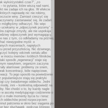
„jak wykorzystałeś czas?”, „co
 – to pytania, które wiszą nad nami,
ikt nie zadaje ich na głos. W efekcie
tórych naprawdę nic nie robimy,
poczucie winy. Zamiast cieszyć się
aczynamy zastanawiać się, ile zadań
e mógłbyśmy odhaczyć. Nic więc
e uciekamy w „odpoczynek pozorny” –
óra zajmuje zmysły, ale nie uspokaja
wdziwy odpoczynek jest wymagający,
je nas z tym, co odkładamy na później.
chać niewygodne myśli: o
wanych marzeniach, napiętych
ęku przed przyszłością. Nic dziwnego,
łączyć kolejny odcinek serialu albo
 w morzu memów i krótkich filmików.
taki sposób „regeneracji” staje się
nym nawykiem, organizm zaczyna
nały alarmowe: problemy ze snem,
brak koncentracji, bóle napięciowe,
wacji. To jego sposób na powiedzenie
z popularniejsze stają się praktyki
jogi czy świadomego oddechu. Jedni
 modę, inni – konkretną odpowiedź na
eby. Nie chodzi o to, by każdy nagle
ę w ascetę medytującego codziennie o
zi o małe momenty bycia tu i teraz:
kich oddechów przed rozpoczęciem
minut patrzenia w okno bez sięgania po
cer bez słuchawek, podczas którego