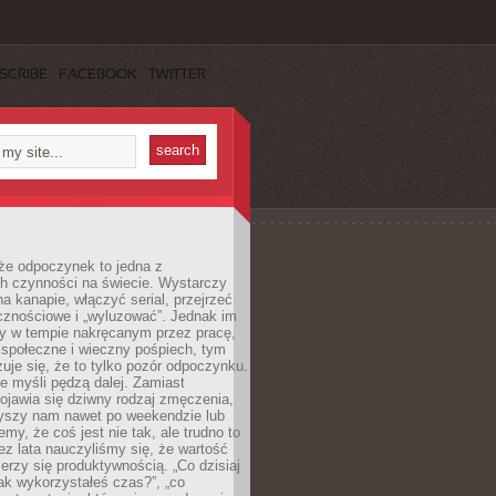
SCRIBE
FACEBOOK
TWITTER
że odpoczynek to jedna z
ch czynności na świecie. Wystarczy
na kanapie, włączyć serial, przejrzeć
cznościowe i „wyluzować”. Jednak im
my w tempie nakręcanym przez pracę,
 społeczne i wieczny pośpiech, tym
zuje się, że to tylko pozór odpoczynku.
ale myśli pędzą dalej. Zamiast
pojawia się dziwny rodzaj zmęczenia,
zyszy nam nawet po weekendzie lub
emy, że coś jest nie tak, ale trudno to
z lata nauczyliśmy się, że wartość
erzy się produktywnością. „Co dzisiaj
„jak wykorzystałeś czas?”, „co