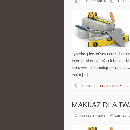
POSTED BY ADMIN
CZE - 17 -
cyberbezpieczeństwa oraz domowy
Internet Mobilny i 5G i Internet i
rzeczywistość zostaje pokazana w
może […]
CATEGORIES:
PORADNIKI DIY – Z
MAKIJAŻ DLA TW
POSTED BY ADMIN
CZE - 15 -