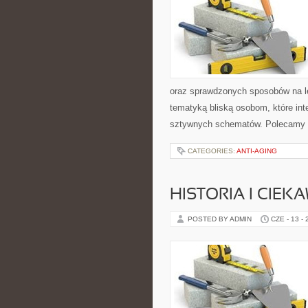
oraz sprawdzonych sposobów na le
tematyką bliską osobom, które inte
sztywnych schematów. Polecamy 
CATEGORIES:
ANTI-AGING
HISTORIA I CIEK
POSTED BY ADMIN
CZE - 13 -