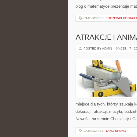
blog o matematyce prezentuje mat
CATEGORIES:
SOCZEWKI KONTAK
ATRAKCJE I ANIM
POSTED BY ADMIN
CZE - 7 - 2
miejsce dla tych, którzy szukają
dekoracji, atrakcji, muzyki, budż
Nowości na stronie Checklisty i G
CATEGORIES:
YANG SHENG