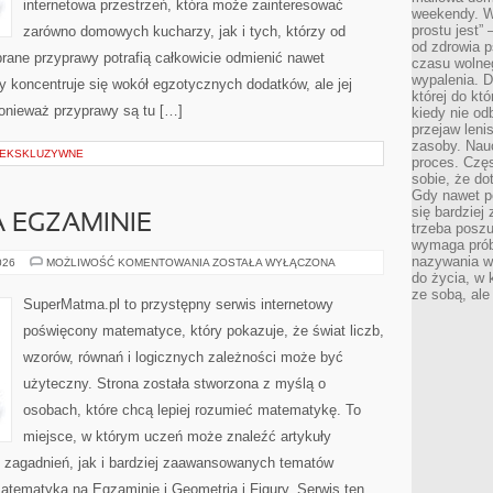
internetowa przestrzeń, która może zainteresować
weekendy. Wi
prostu jest” 
zarówno domowych kucharzy, jak i tych, którzy od
od zdrowia 
rane przyprawy potrafią całkowicie odmienić nawet
czasu wolneg
wypalenia. D
y koncentruje się wokół egzotycznych dodatków, ale jej
której do kt
ponieważ przyprawy są tu […]
kiedy nie od
przejaw leni
zasoby. Nau
 EKSKLUZYWNE
proces. Czę
sobie, że do
Gdy nawet po
się bardziej
 EGZAMINIE
trzeba poszu
wymaga prób
nazywania wł
MATEMATYKA
026
MOŻLIWOŚĆ KOMENTOWANIA
ZOSTAŁA WYŁĄCZONA
NA
do życia, w 
EGZAMINIE
ze sobą, ale 
SuperMatma.pl to przystępny serwis internetowy
poświęcony matematyce, który pokazuje, że świat liczb,
wzorów, równań i logicznych zależności może być
użyteczny. Strona została stworzona z myślą o
osobach, które chcą lepiej rozumieć matematykę. To
miejsce, w którym uczeń może znaleźć artykuły
zagadnień, jak i bardziej zaawansowanych tematów
ematyka na Egzaminie i Geometria i Figury. Serwis ten