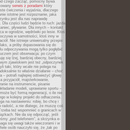
 od czego zacząć, pomocny bywa
acowany
serwis z poradami
który
ste ćwiczenia i wyjaśnia, dlaczego
wnie istotne jest rozpoznanie, jaka
zynku jest dla nas naprawdę
. Dla części ludzi będzie to ruch: jazda
taniec, pływanie. Dla innych – kontakt
aca w ogrodzie, wędrówki po lesie. Ktoś
poczywa w samotności, ktoś inny w
ciół. Nie istnieje uniwersalny przepis
elaks, a próby dopasowania się do
ylu odpoczywania mogą tylko pogłębić
Kluczem jest obserwacja: po czym
ję się lżej, bardziej obecny, bardziej
wym zjawiskiem jest też „odpoczynek
li taki, który wcale nie polega na
adoksalnie to właśnie działanie – choć
a – potrafi najlepiej odświeżyć głowę.
a przyjaciół, majsterkowanie,
ranie na instrumencie, pisanie
kładanie modeli, uprawianie sportu –
może być formą regeneracji, o ile nie
go w kolejny projekt do odhaczenia.
ga na nastawieniu: robię, bo chcę i
o radość, a nie dlatego, że muszę coś
Trzeba też wspomnieć o granicach w
iązkach. Nie da się odpocząć, jeśli
śmy „pod telefonem”, a skrzynka e-
aga się uwagi także wieczorami i w
ele osób nauczyło się, że „tak po