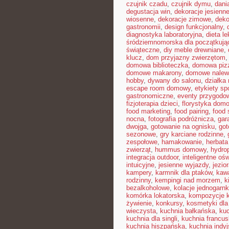
czujnik czadu
,
czujnik dymu
,
dani
degustacja win
,
dekoracje jesienn
wiosenne
,
dekoracje zimowe
,
deko
gastronomii
,
design funkcjonalny
,
diagnostyka laboratoryjna
,
dieta l
śródziemnomorska dla początkują
świąteczne
,
diy meble drewniane
,
klucz
,
dom przyjazny zwierzętom
domowa biblioteczka
,
domowa pizz
domowe makarony
,
domowe nalew
hobby
,
dywany do salonu
,
działka
escape room domowy
,
etykiety s
gastronomiczne
,
eventy przygodo
fizjoterapia dzieci
,
florystyka dom
food marketing
,
food pairing
,
food 
nocna
,
fotografia podróżnicza
,
gar
dwojga
,
gotowanie na ognisku
,
got
sezonowe
,
gry karciane rodzinne
,
zespołowe
,
hamakowanie
,
herbata
zwierząt
,
hummus domowy
,
hydro
integracja outdoor
,
inteligentne ośw
intuicyjne
,
jesienne wyjazdy
,
jezio
kampery
,
karmnik dla ptaków
,
kawa
rodzinny
,
kempingi nad morzem
,
k
bezalkoholowe
,
kolacje jednogarn
komórka lokatorska
,
kompozycje 
żywienie
,
konkursy
,
kosmetyki dla
wieczysta
,
kuchnia bałkańska
,
kuc
kuchnia dla singli
,
kuchnia francu
kuchnia hiszpańska
,
kuchnia indy