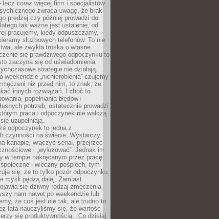
– lecz coraz więcej firm i specjalistów
psychicznego zwraca uwagę, że brak
o prędzej czy później prowadzi do
latego tak ważne jest ustalenie, od
órej pracujemy, kiedy odpuszczamy,
bieramy służbowych telefonów. To nie
stwa, ale zwykła troska o własne
czenie się prawdziwego odpoczynku to
sto zaczyna się od uświadomienia
tychczasowe strategie nie działają.
 weekendzie „nicnierobienia” czujemy
 zmęczeni niż przed nim, to znak, że
kać innych rozwiązań. I choć to
owania, popełniania błędów i
asnych potrzeb, ostatecznie prowadzi
którym praca i odpoczynek nie walczą
się uzupełniają.
że odpoczynek to jedna z
ch czynności na świecie. Wystarczy
na kanapie, włączyć serial, przejrzeć
cznościowe i „wyluzować”. Jednak im
my w tempie nakręcanym przez pracę,
 społeczne i wieczny pośpiech, tym
zuje się, że to tylko pozór odpoczynku.
ale myśli pędzą dalej. Zamiast
pojawia się dziwny rodzaj zmęczenia,
zyszy nam nawet po weekendzie lub
emy, że coś jest nie tak, ale trudno to
z lata nauczyliśmy się, że wartość
erzy się produktywnością. „Co dzisiaj