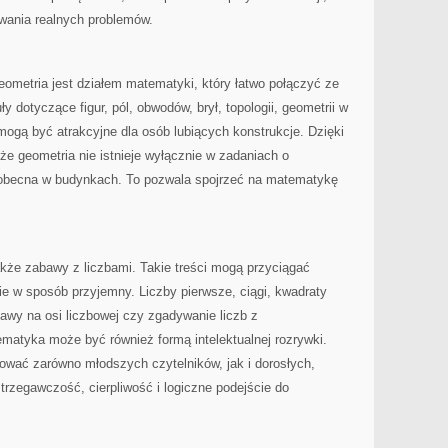
wania realnych problemów.
Geometria jest działem matematyki, który łatwo połączyć ze
y dotyczące figur, pól, obwodów, brył, topologii, geometrii w
 mogą być atrakcyjne dla osób lubiących konstrukcje. Dzięki
e geometria nie istnieje wyłącznie w zadaniach o
st obecna w budynkach. To pozwala spojrzeć na matematykę
że zabawy z liczbami. Takie treści mogą przyciągać
e w sposób przyjemny. Liczby pierwsze, ciągi, kwadraty
awy na osi liczbowej czy zgadywanie liczb z
matyka może być również formą intelektualnej rozrywki.
ować zarówno młodszych czytelników, jak i dorosłych,
trzegawczość, cierpliwość i logiczne podejście do