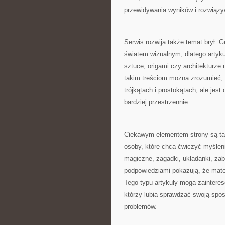
przewidywania wyników i rozwiązy
Serwis rozwija także temat brył. 
światem wizualnym, dlatego artykuł
sztuce, origami czy architekturze
takim treściom można zrozumieć, ż
trójkątach i prostokątach, ale je
bardziej przestrzennie.
Ciekawym elementem strony są tak
osoby, które chcą ćwiczyć myśleni
magiczne, zagadki, układanki, zab
podpowiedziami pokazują, że mate
Tego typu artykuły mogą zainteres
którzy lubią sprawdzać swoją spos
problemów.