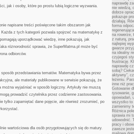
naprawdę za
ci, jak i osoby, które po prostu lubią logiczne wyzwania.
nie wiedzą,
dobrze opr
pokazuje pro
działają. Ró
pnie napisane treści poświęcone takim obszarom jak
forma odpoc
regenerująca
. Każda z tych kategorii pozwala spojrzeć na matematykę z
na rowerze, 
z naturą, pr
y pomagają uporządkować wiedzę, inne pokazują, jak
najlepiej wy
 Taka różnorodność sprawia, że SuperMatma.pl może być
gwarze przyja
na idealny r
grona odbiorców.
czyjegoś st
frustrację. 
naprawdę czu
sobą? Cieka
ły sposób przedstawiania tematów. Matematyka bywa przez
aktywny”, czy
leżeniu. Par
akcyjna, ale materiały publikowane w serwisie pokazują, że
inne niż prac
a można wyjaśniać w sposób logiczny. Artykuły nie muszą
Gotowanie dl
rysowanie, g
cz mogą prowadzić czytelnika przez codzienne zastosowania.
opowiadań, u
e tylko zapamiętać dane pojęcie, ale również zrozumieć, po
wszystko to 
zamienimy te
ykorzystać.
Różnica pole
sprawia mi t
udowodnić. 
pracy i obow
ie wartościowa dla osób przygotowujących się do matury.
zawsze jeste
mailowa dom