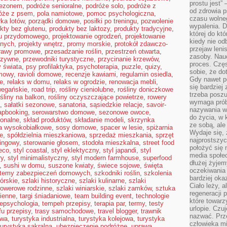
prostu jest” 
sezonem
,
podróże senioralne
,
podróże solo
,
podróże z
od zdrowia 
óże z psem
,
pola namiotowe
,
pomoc psychologiczna
,
czasu wolneg
ka lotów
,
porządki domowe
,
posiłki po treningu
,
pozwolenie
wypalenia. D
kty bez glutenu
,
produkty bez laktozy
,
produkty tradycyjne
,
której do kt
du przydomowego
,
projektowanie ogrodzeń
,
projektowanie
kiedy nie od
snych
,
projekty wnętrz
,
promy morskie
,
protokół zdawczo-
przejaw leni
rawy promowe
,
przesadzanie roślin
,
przestrzeń otwarta
,
zasoby. Nau
rzywne
,
przewodniki turystyczne
,
przycinanie krzewów
,
proces. Czę
 świata
,
psy profilaktyka
,
psychoterapia
,
puzzle
,
quizy
,
sobie, że do
mowy
,
ravioli domowe
,
recenzje kawiarni
,
regulamin osiedla
,
Gdy nawet po
e
,
relaks w domu
,
relaks w ogrodzie
,
renowacja mebli
,
się bardziej
wegańskie
,
road trip
,
rośliny cieniolubne
,
rośliny doniczkowe
trzeba poszu
ośliny na balkon
,
rośliny oczyszczające powietrze
,
rowery
wymaga prób
,
sałatki sezonowe
,
sanatoria
,
sąsiedzkie relacje
,
savoir-
nazywania wł
apbooking
,
serowarstwo domowe
,
sezonowe owoce
,
do życia, w 
ionalne
,
skład produktów
,
składanie modeli
,
skrzynka
ze sobą, ale 
a wysokobiałkowe
,
sosy domowe
,
spacer w lesie
,
spiżarnia
Wydaje się, 
e
,
spółdzielnia mieszkaniowa
,
sprzedaż mieszkania
,
sprzęt
najprostszy
kingowy
,
sterowanie głosem
,
stodoła mieszkalna
,
street food
położyć się 
deco
,
styl coastal
,
styl eklektyczny
,
styl japandi
,
styl
media społe
ry
,
styl minimalistyczny
,
styl modern farmhouse
,
superfood
dłużej żyje
,
sushi w domu
,
suszone kwiaty
,
świece sojowe
,
święta
oczekiwania
temy zabezpieczeń domowych
,
szkodniki roślin
,
szkolenia
bardziej oka
górskie
,
szlaki historyczne
,
szlaki kulinarne
,
szlaki
Ciało leży, 
 rowerowe rodzinne
,
szlaki winiarskie
,
szlaki zamków
,
sztuka
regeneracji 
cienne
,
targi śniadaniowe
,
team building event
,
technologie
które towar
lepsychologia
,
tempeh przepisy
,
terapia par
,
termy
,
testy
urlopie. Czuj
fu przepisy
,
trasy samochodowe
,
travel blogger
,
trawnik
nazwać. Prze
owa
,
turystyka industrialna
,
turystyka kolejowa
,
turystyka
człowieka mi
turystyka sakralna
,
ubezpieczenie podróżne
,
uprawa