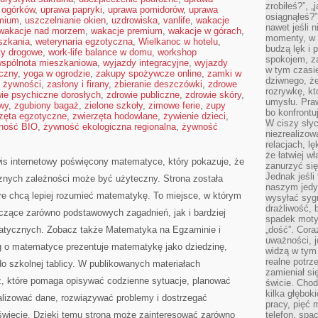
zrobiłeś?”, 
 ogórków
,
uprawa papryki
,
uprawa pomidorów
,
uprawa
osiągnąłeś?”
emium
,
uszczelnianie okien
,
uzdrowiska
,
vanlife
,
wakacje
nawet jeśli n
wakacje nad morzem
,
wakacje premium
,
wakacje w górach
,
momenty, w k
szkania
,
weterynaria egzotyczna
,
Wielkanoc w hotelu
,
budzą lęk i 
ty drogowe
,
work-life balance w domu
,
workshop
spokojem, z
spólnota mieszkaniowa
,
wyjazdy integracyjne
,
wyjazdy
w tym czasi
czny
,
yoga w ogrodzie
,
zakupy spożywcze online
,
zamki w
dziwnego, ż
 żywności
,
zasłony i firany
,
zbieranie deszczówki
,
zdrowe
rozrywkę, kt
ie psychiczne dorosłych
,
zdrowie publiczne
,
zdrowie skóry
,
umysłu. Pra
wy
,
zgubiony bagaż
,
zielone szkoły
,
zimowe ferie
,
zupy
bo konfrontu
zęta egzotyczne
,
zwierzęta hodowlane
,
żywienie dzieci
,
W ciszy sły
ność BIO
,
żywność ekologiczna regionalna
,
żywność
niezrealizo
relacjach, l
że łatwiej w
is internetowy poświęcony matematyce, który pokazuje, że
zanurzyć się
Jednak jeśli 
icznych zależności może być użyteczny. Strona została
naszym jedy
re chcą lepiej rozumieć matematykę. To miejsce, w którym
wysyłać syg
drażliwość, 
czące zarówno podstawowych zagadnień, jak i bardziej
spadek moty
ycznych. Zobacz także Matematyka na Egzaminie i
„dość”. Cora
uważności, 
og o matematyce prezentuje matematykę jako dziedzinę,
widzą w tym
realne potrz
do szkolnej tablicy. W publikowanych materiałach
zamieniał si
z, które pomaga opisywać codzienne sytuacje, planować
świcie. Chod
kilka głębo
alizować dane, rozwiązywać problemy i dostrzegać
pracy, pięć 
świecie. Dzięki temu strona może zainteresować zarówno
telefon, spa