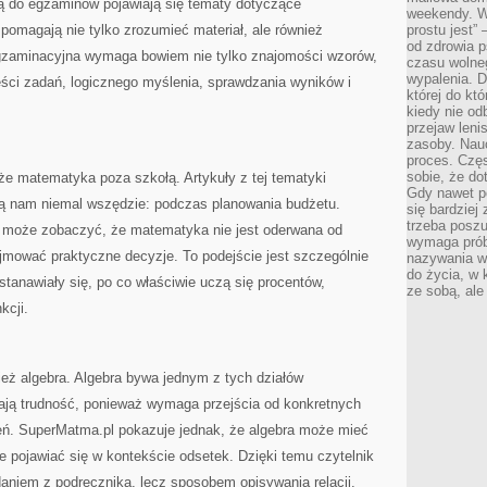
ą do egzaminów pojawiają się tematy dotyczące
weekendy. Wi
 pomagają nie tylko zrozumieć materiał, ale również
prostu jest” 
od zdrowia 
zaminacyjna wymaga bowiem nie tylko znajomości wzorów,
czasu wolneg
wypalenia. D
reści zadań, logicznego myślenia, sprawdzania wyników i
której do kt
kiedy nie od
przejaw leni
zasoby. Nau
proces. Czę
sobie, że do
e matematyka poza szkołą. Artykuły z tej tematyki
Gdy nawet po
zą nam niemal wszędzie: podczas planowania budżetu.
się bardziej
trzeba poszu
k może zobaczyć, że matematyka nie jest oderwana od
wymaga prób
jmować praktyczne decyzje. To podejście jest szczególnie
nazywania wł
do życia, w 
stanawiały się, po co właściwie uczą się procentów,
ze sobą, ale 
kcji.
ież algebra. Algebra bywa jednym z tych działów
ają trudność, ponieważ wymaga przejścia od konkretnych
zeń. SuperMatma.pl pokazuje jednak, że algebra może mieć
 pojawiać się w kontekście odsetek. Dzięki temu czytelnik
adaniem z podręcznika, lecz sposobem opisywania relacji,