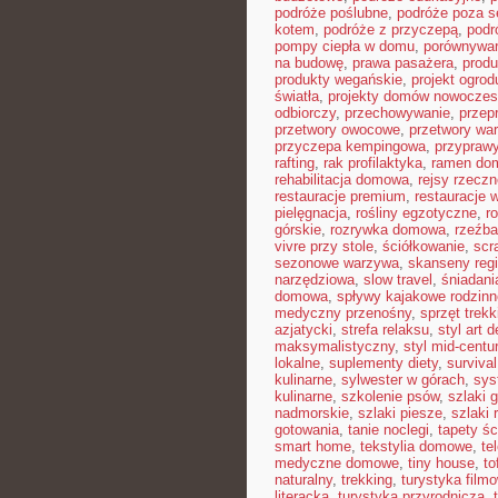
podróże poślubne
,
podróże poza 
kotem
,
podróże z przyczepą
,
podr
pompy ciepła w domu
,
porównywar
na budowę
,
prawa pasażera
,
produ
produkty wegańskie
,
projekt ogro
światła
,
projekty domów nowocze
odbiorczy
,
przechowywanie
,
przep
przetwory owocowe
,
przetwory wa
przyczepa kempingowa
,
przyprawy
rafting
,
rak profilaktyka
,
ramen do
rehabilitacja domowa
,
rejsy rzeczn
restauracje premium
,
restauracje 
pielęgnacja
,
rośliny egzotyczne
,
r
górskie
,
rozrywka domowa
,
rzeźba
vivre przy stole
,
ściółkowanie
,
scr
sezonowe warzywa
,
skanseny reg
narzędziowa
,
slow travel
,
śniadani
domowa
,
spływy kajakowe rodzinn
medyczny przenośny
,
sprzęt trek
azjatycki
,
strefa relaksu
,
styl art 
maksymalistyczny
,
styl mid-centu
lokalne
,
suplementy diety
,
survival
kulinarne
,
sylwester w górach
,
sys
kulinarne
,
szkolenie psów
,
szlaki 
nadmorskie
,
szlaki piesze
,
szlaki
gotowania
,
tanie noclegi
,
tapety ś
smart home
,
tekstylia domowe
,
te
medyczne domowe
,
tiny house
,
to
naturalny
,
trekking
,
turystyka film
literacka
,
turystyka przyrodnicza
,