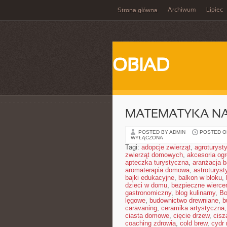
Archiwum
Lipiec
Strona główna
OBIAD
MATEMATYKA NA
POSTED BY ADMIN
POSTED ON
WYŁĄCZONA
Tagi:
adopcje zwierząt
,
agroturyst
zwierząt domowych
,
akcesoria og
apteczka turystyczna
,
aranżacja b
aromaterapia domowa
,
astroturyst
bajki edukacyjne
,
balkon w bloku
,
dzieci w domu
,
bezpieczne wierce
gastronomiczny
,
blog kulinarny
,
Bo
lęgowe
,
budownictwo drewniane
,
b
caravaning
,
ceramika artystyczna
ciasta domowe
,
cięcie drzew
,
cisz
coaching zdrowia
,
cold brew
,
cydr 