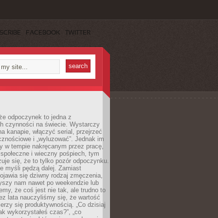
SCRIBE
FACEBOOK
TWITTER
że odpoczynek to jedna z
ch czynności na świecie. Wystarczy
na kanapie, włączyć serial, przejrzeć
cznościowe i „wyluzować”. Jednak im
my w tempie nakręcanym przez pracę,
 społeczne i wieczny pośpiech, tym
zuje się, że to tylko pozór odpoczynku.
ale myśli pędzą dalej. Zamiast
pojawia się dziwny rodzaj zmęczenia,
zyszy nam nawet po weekendzie lub
emy, że coś jest nie tak, ale trudno to
z lata nauczyliśmy się, że wartość
erzy się produktywnością. „Co dzisiaj
„jak wykorzystałeś czas?”, „co