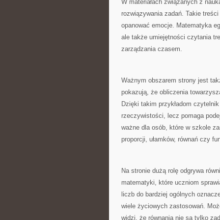
W materiałach związanych z nauk
rozwiązywania zadań. Takie treści
opanować emocje. Matematyka eg
ale także umiejętności czytania t
zarządzania czasem.
Ważnym obszarem strony jest takż
pokazują, że obliczenia towarzys
Dzięki takim przykładom czytelni
rzeczywistości, lecz pomaga pode
ważne dla osób, które w szkole za
proporcji, ułamków, równań czy fun
Na stronie dużą rolę odgrywa równ
matematyki, które uczniom sprawi
liczb do bardziej ogólnych oznac
wiele życiowych zastosowań. Może
widzi, że równania nie są tylko z