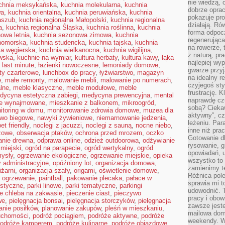
nie wiedzą,
chnia meksykańska
,
kuchnia molekularna
,
kuchnia
dobrze opr
wa
,
kuchnia orientalna
,
kuchnia peruwiańska
,
kuchnia
pokazuje pro
aszub
,
kuchnia regionalna Małopolski
,
kuchnia regionalna
działają. Ró
a
,
kuchnia regionalna Śląska
,
kuchnia roślinna
,
kuchnia
forma odpoc
owa letnia
,
kuchnia sezonowa zimowa
,
kuchnia
regenerująca
nomorska
,
kuchnia studencka
,
kuchnia tajska
,
kuchnia
na rowerze, 
ia węgierska
,
kuchnia wielkanocna
,
kuchnia wigilijna
,
z naturą, pr
wska
,
kuchnie na wymiar
,
kultura herbaty
,
kultura kawy
,
łąka
najlepiej wy
,
last minute
,
łazienki nowoczesne
,
lemoniady domowe
,
gwarze przyja
oty czarterowe
,
lunchbox do pracy
,
łyżwiarstwo
,
magazyn
na idealny r
e
,
małe remonty
,
malowanie mebli
,
malowanie po numerach
,
czyjegoś st
alne
,
meble klasyczne
,
meble modułowe
,
meble
frustrację. 
dycyna estetyczna zabiegi
,
medycyna prewencyjna
,
mental
naprawdę czu
ie wynajmowane
,
mieszkanie z balkonem
,
mikroogród
,
sobą? Cieka
itoring w domu
,
monitorowanie zdrowia domowe
,
muzea dla
aktywny”, czy
two biegowe
,
nawyki żywieniowe
,
niemarnowanie jedzenia
,
leżeniu. Par
et friendly
,
noclegi z jacuzzi
,
noclegi z sauną
,
nocne niebo
,
inne niż prac
żowe
,
obserwacja ptaków
,
ochrona przed mrozem
,
oczko
Gotowanie dl
anie drewna
,
odprawa online
,
odzież outdoorowa
,
odżywianie
rysowanie, g
 miejski
,
ogród na parapecie
,
ogród wertykalny
,
ogród
opowiadań, u
ysły
,
ogrzewanie ekologiczne
,
ogrzewanie miejskie
,
opieka
wszystko to 
y administracyjne
,
opóźniony lot
,
organizacja domowa
,
zamienimy te
iżarni
,
organizacja szafy
,
origami
,
oświetlenie domowe
,
Różnica pole
 ogrzewanie
,
paintball
,
pakowanie plecaka
,
pałace w
sprawia mi t
ustyczne
,
parki linowe
,
parki tematyczne
,
parkingi
udowodnić. 
ie chleba na zakwasie
,
pieczenie ciast
,
pieczywo
pracy i obow
we
,
pielęgnacja bonsai
,
pielęgnacja storczyków
,
pielęgnacja
zawsze jeste
anie posiłków
,
planowanie zakupów
,
pleśń w mieszkaniu
,
mailowa dom
uchomości
,
podróż pociągiem
,
podróże aktywne
,
podróże
weekendy. Wi
odróże kamperem
,
podróże kulinarne
,
podróże objazdowe
,