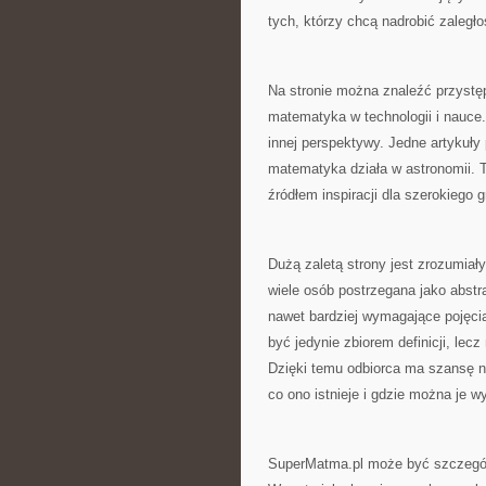
tych, którzy chcą nadrobić zaległoś
Na stronie można znaleźć przystę
matematyka w technologii i nauce
innej perspektywy. Jedne artykuł
matematyka działa w astronomii.
źródłem inspiracji dla szerokiego 
Dużą zaletą strony jest zrozumia
wiele osób postrzegana jako abstr
nawet bardziej wymagające pojęci
być jedynie zbiorem definicji, le
Dzięki temu odbiorca ma szansę ni
co ono istnieje i gdzie można je w
SuperMatma.pl może być szczególn