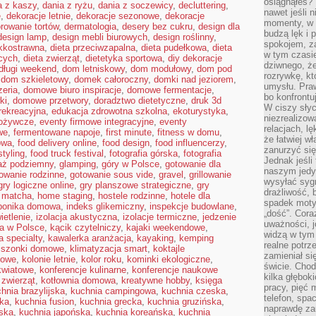
osiągnąłeś?”
a z kaszy
,
dania z ryżu
,
dania z soczewicy
,
decluttering
,
nawet jeśli n
e
,
dekoracje letnie
,
dekoracje sezonowe
,
dekoracje
momenty, w k
rowanie tortów
,
dermatologia
,
desery bez cukru
,
design dla
budzą lęk i 
design lamp
,
design mebli biurowych
,
design roślinny
,
spokojem, z
ekkostrawna
,
dieta przeciwzapalna
,
dieta pudełkowa
,
dieta
w tym czasi
cych
,
dieta zwierząt
,
dietetyka sportowa
,
diy dekoracje
dziwnego, ż
długi weekend
,
dom letniskowy
,
dom modułowy
,
dom pod
rozrywkę, kt
,
dom szkieletowy
,
domek całoroczny
,
domki nad jeziorem
,
umysłu. Pra
eria
,
domowe biuro inspiracje
,
domowe fermentacje
,
bo konfrontu
ki
,
domowe przetwory
,
doradztwo dietetyczne
,
druk 3d
W ciszy sły
 rekreacyjna
,
edukacja zdrowotna szkolna
,
ekoturystyka
,
niezrealizo
pożywcze
,
eventy firmowe integracyjne
,
eventy
relacjach, l
we
,
fermentowane napoje
,
first minute
,
fitness w domu
,
że łatwiej w
owa
,
food delivery online
,
food design
,
food influencerzy
,
zanurzyć się
styling
,
food truck festival
,
fotografia górska
,
fotografia
Jednak jeśli 
aż podziemny
,
glamping
,
góry w Polsce
,
gotowanie dla
naszym jedy
owanie rodzinne
,
gotowanie sous vide
,
gravel
,
grillowanie
wysyłać syg
gry logiczne online
,
gry planszowe strategiczne
,
gry
drażliwość, 
 matcha
,
home staging
,
hostele rodzinne
,
hotele dla
spadek moty
ponika domowa
,
indeks glikemiczny
,
inspekcje budowlane
,
„dość”. Cora
ietlenie
,
izolacja akustyczna
,
izolacje termiczne
,
jedzenie
uważności, 
ra w Polsce
,
kącik czytelniczy
,
kajaki weekendowe
,
widzą w tym
 specialty
,
kawalerka aranżacja
,
kayaking
,
kemping
realne potrz
iszonki domowe
,
klimatyzacja smart
,
koktajle
zamieniał si
kowe
,
kolonie letnie
,
kolor roku
,
kominki ekologiczne
,
świcie. Chod
kwiatowe
,
konferencje kulinarne
,
konferencje naukowe
kilka głębo
 zwierząt
,
kotłownia domowa
,
kreatywne hobby
,
księga
pracy, pięć 
hnia brazylijska
,
kuchnia campingowa
,
kuchnia czeska
,
telefon, spa
ska
,
kuchnia fusion
,
kuchnia grecka
,
kuchnia gruzińska
,
naprawdę za
jska
,
kuchnia japońska
,
kuchnia koreańska
,
kuchnia