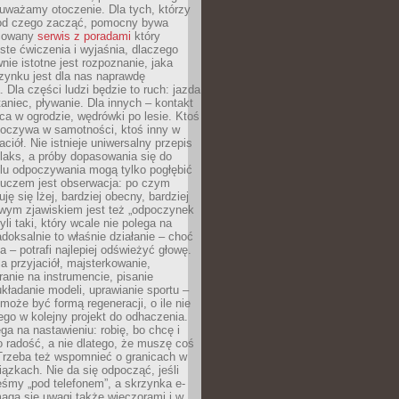
uważamy otoczenie. Dla tych, którzy
 od czego zacząć, pomocny bywa
acowany
serwis z poradami
który
ste ćwiczenia i wyjaśnia, dlaczego
wnie istotne jest rozpoznanie, jaka
zynku jest dla nas naprawdę
. Dla części ludzi będzie to ruch: jazda
taniec, pływanie. Dla innych – kontakt
aca w ogrodzie, wędrówki po lesie. Ktoś
poczywa w samotności, ktoś inny w
ciół. Nie istnieje uniwersalny przepis
elaks, a próby dopasowania się do
ylu odpoczywania mogą tylko pogłębić
Kluczem jest obserwacja: po czym
ję się lżej, bardziej obecny, bardziej
wym zjawiskiem jest też „odpoczynek
li taki, który wcale nie polega na
adoksalnie to właśnie działanie – choć
a – potrafi najlepiej odświeżyć głowę.
a przyjaciół, majsterkowanie,
ranie na instrumencie, pisanie
kładanie modeli, uprawianie sportu –
może być formą regeneracji, o ile nie
go w kolejny projekt do odhaczenia.
ga na nastawieniu: robię, bo chcę i
o radość, a nie dlatego, że muszę coś
Trzeba też wspomnieć o granicach w
iązkach. Nie da się odpocząć, jeśli
śmy „pod telefonem”, a skrzynka e-
aga się uwagi także wieczorami i w