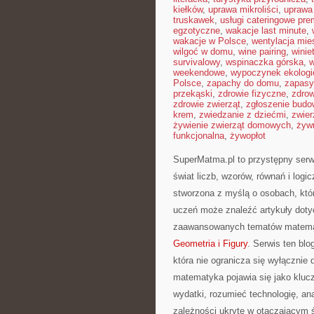
kiełków
,
uprawa mikroliści
,
uprawa
truskawek
,
usługi cateringowe pr
egzotyczne
,
wakacje last minute
,
wakacje w Polsce
,
wentylacja mie
wilgoć w domu
,
wine pairing
,
winie
survivalowy
,
wspinaczka górska
,
w
weekendowe
,
wypoczynek ekologi
Polsce
,
zapachy do domu
,
zapasy
przekąski
,
zdrowie fizyczne
,
zdrow
zdrowie zwierząt
,
zgłoszenie budo
krem
,
zwiedzanie z dziećmi
,
zwier
żywienie zwierząt domowych
,
żyw
funkcjonalna
,
żywopłot
SuperMatma.pl to przystępny serw
świat liczb, wzorów, równań i log
stworzona z myślą o osobach, któ
uczeń może znaleźć artykuły doty
zaawansowanych tematów matemat
Geometria i Figury
. Serwis ten bl
która nie ogranicza się wyłącznie 
matematyka pojawia się jako kluc
wydatki, rozumieć technologię, an
zależności ukryte w otaczającym 