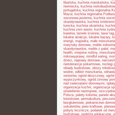
libańska
,
kuchnia marokańska
,
ku
niemiecka
,
kuchnia niskobudżeto
portugalska
,
kuchnia regionalna K
Mazur
,
kuchnia regionalna Podlasi
sezonowa jesienna
,
kuchnia sezon
skandynawska
,
kuchnia śródziem
turecka
,
kuchnia ukraińska
,
kuchn
kuchnia zero waste
,
kuchnia żydo
kwietna
,
lamele ścienne
,
laser tag
lokalne atrakcje
,
lokalne bazary
,
l
energii
,
majówka
,
małe mieszkani
marynaty domowe
,
meble industri
skandynawskie
,
meble z palet
,
me
health
,
miejskie rośliny
,
mieszkan
mikrowyprawy
,
mindful eating
,
mon
dzieci
,
naprawy domowe
,
narciars
nietolerancje pokarmowe
,
noclegi p
obiady budżetowe
,
obozy młodzie
wodne
,
odbiór mieszkania
,
odnawi
seniorów
,
ogród deszczowy
,
ogród
wypoczynkowy
,
ogród zimowy pom
nad zwierzętami domowymi
,
opłat
organizacja kuchni
,
organizacja sp
oświetlenie nastrojowe
,
oszczędne
Polsce
,
palety kolorów
,
panele ak
lotniskowe
,
permakultura
,
pieczen
bezglutenowe
,
piekarnictwo domo
sukulentów
,
piwo kraftowe
,
planow
pobyty lecznicze
,
podatek od nier
budżetowe
,
podróże edukacyjne
,
p