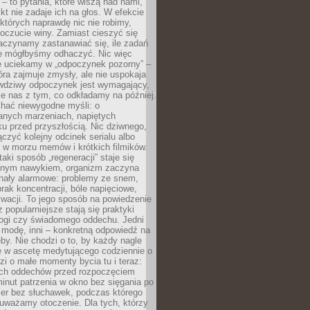
 – to pytania, które wiszą nad nami,
ikt nie zadaje ich na głos. W efekcie
tórych naprawdę nic nie robimy,
poczucie winy. Zamiast cieszyć się
aczynamy zastanawiać się, ile zadań
e mógłbyśmy odhaczyć. Nic więc
e uciekamy w „odpoczynek pozorny” –
óra zajmuje zmysły, ale nie uspokaja
wdziwy odpoczynek jest wymagający,
je nas z tym, co odkładamy na później.
chać niewygodne myśli: o
wanych marzeniach, napiętych
ęku przed przyszłością. Nic dziwnego,
łączyć kolejny odcinek serialu albo
 w morzu memów i krótkich filmików.
taki sposób „regeneracji” staje się
nym nawykiem, organizm zaczyna
nały alarmowe: problemy ze snem,
brak koncentracji, bóle napięciowe,
wacji. To jego sposób na powiedzenie
z popularniejsze stają się praktyki
jogi czy świadomego oddechu. Jedni
 modę, inni – konkretną odpowiedź na
eby. Nie chodzi o to, by każdy nagle
ę w ascetę medytującego codziennie o
zi o małe momenty bycia tu i teraz:
kich oddechów przed rozpoczęciem
minut patrzenia w okno bez sięgania po
cer bez słuchawek, podczas którego
uważamy otoczenie. Dla tych, którzy