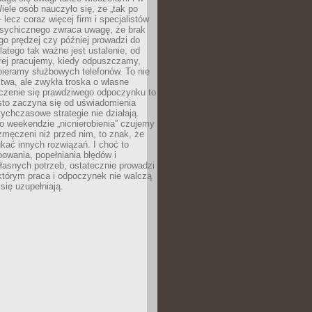
ele osób nauczyło się, że „tak po
– lecz coraz więcej firm i specjalistów
psychicznego zwraca uwagę, że brak
o prędzej czy później prowadzi do
latego tak ważne jest ustalenie, od
órej pracujemy, kiedy odpuszczamy,
bieramy służbowych telefonów. To nie
stwa, ale zwykła troska o własne
czenie się prawdziwego odpoczynku to
sto zaczyna się od uświadomienia
tychczasowe strategie nie działają.
 weekendzie „nicnierobienia” czujemy
 zmęczeni niż przed nim, to znak, że
kać innych rozwiązań. I choć to
owania, popełniania błędów i
asnych potrzeb, ostatecznie prowadzi
którym praca i odpoczynek nie walczą
się uzupełniają.