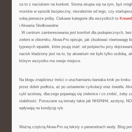
za to z naciskiem na konkret. Strona skupia się na tym, byś móg
morskie w sposób bezpieczny, niezależnie od tego, czy startujes
sobą pierwsze próby. Ciekawe kategorie dla wszystkich to
Krewet
i Akwaria Słodkowodne
. W centrum zainteresowania jest komfort dla podopiecznych, be
zieleni w zbiorniku. Akwa-Pro opisuje, jak zbudować równowagę bi
typowych wpadek, które psują start: od pośpiechu przy dojrzewan
nacisk kładziony jest na to, by akwarium nie było tylko ozdobą, a
którym wszystko ma swoje miejsce.
Na blogu znajdziesz treści o uruchamianiu baniaka krok po kroku: o
przez dobór podłoża, aż po ustawienie cyrkulacji oraz światła. Ak
cykl azotowy, dlaczego pojawiają się zielenice i co zrobić, żeby z
stabilność. Poruszane są tematy takie jak NH3/NH4, azotyny, NO3 
wpływają na kondycję ryb.
Ważną częścią Akwa-Pro są teksty o parametrach wody. Blog p