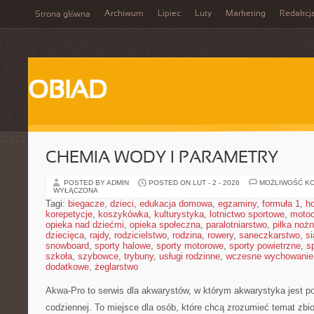
Archiwum
Lipiec
Luty
Marketing
Redakcj
Strona główna
OBIAD
CHEMIA WODY I PARAMETRY
POSTED BY ADMIN
POSTED ON LUT - 2 - 2026
MOŻLIWOŚĆ K
WYŁĄCZONA
Tagi:
biegacze
,
dzieci
,
edukacja domowa
,
egzaminy
,
formuła 1
,
h
korepetycje
,
koszykówka
,
kulturystyka
,
lotnictwo sportowe
,
motoc
opieka nad dziećmi
,
opieka społeczna
,
paralotniarstwo
,
piłka noż
dziecięca
,
rajdy
,
rodzicielstwo
,
rodzina
,
rowery
,
saneczkarstwo
,
s
snowboard
,
sporty halowe
,
sporty motorowe
,
sporty powietrzne
,
s
szkoła
,
szybowce
,
trybuny
,
usługi rodzinne
,
wczesne wychowanie
dodatkowe
,
żeglarstwo
Akwa-Pro to serwis dla akwarystów, w którym akwarystyka jest p
codziennej. To miejsce dla osób, które chcą zrozumieć temat zbi