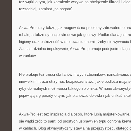
też wątki o tym, jak karmienie wpływa na obciążenie filtracji i dl
rozsądniej, zamiast „na bogato”.
Akwa-Pro uczy także, jak reagować na problemy zdrowotne: otarcia
robaki, a także sytuacje stresowe jak gonitwy. Podkreślana jest r
higieny oraz ostrożność w stosowaniu chemii, żeby nie wywrócić fi
Zamiast działać impulsywnie, Akwa-Pro promuje podejście: diagno
warunków.
Nie brakuje też treści dla fanów małych zbiorników: nanoakwaria.
niewielkim litrażu utrzymać bezpieczeństwo, jakie podłoża mają s
ryby do realnych możliwości takiego zbiornika. W nano akwarystyc
pojawiają się porady o tym, jak planować dolewki i jak unikać s
Akwa-Pro jest też inspiracją dla osób, które lubią majsterkowani
się wątki zrób to sam: od prostych usprawnień typu ochrona kre
w kablach. Blog akwarystyczny stawia na przejrzystość, dlatego 