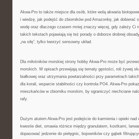
Akwa-Pro to także miejsce dla osób, które wolą akwaria biotopow
i wiedzę, jak podejść do zbiorników pod Amazonkę, jak dobierać s
wodę oraz dlaczego czasem mniej znaczy więcej, gdy zależy Ci 
takich tekstach pojawiają się też porady o doborze drobnej obsady
„na siłę”, tylko tworzyć sensowny układ.
Dla miłośników morskiej strony hobby Akwa-Pro może być przew
morskich. W opisach przewijają się tematy gęstości, roli żywej skał
białkowej oraz utrzymania powtarzalności przy parametrach takich
dla korali, wsparcie stabilności czy kontrola PO4. Akwa-Pro pokaz
mieszkańców w zbiorniku morskim, by ograniczyć niechciane nalot
rafy.
Dużym atutem Akwa-Pro jest podejście do karmienia i opieki nad
kwestie diet, omawia różnice między granulatem, kostkami, larwa
dopasować jedzenie do pielęgnic, bojowników czy gąbek filtrujący