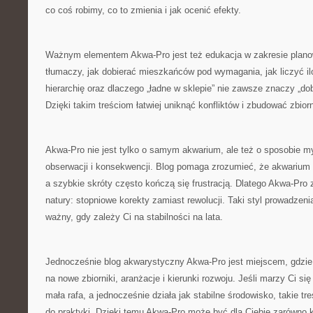
co coś robimy, co to zmienia i jak ocenić efekty.
Ważnym elementem Akwa-Pro jest też edukacja w zakresie plano
tłumaczy, jak dobierać mieszkańców pod wymagania, jak liczyć il
hierarchię oraz dlaczego „ładne w sklepie” nie zawsze znaczy „d
Dzięki takim treściom łatwiej uniknąć konfliktów i zbudować zbiorn
Akwa-Pro nie jest tylko o samym akwarium, ale też o sposobie myś
obserwacji i konsekwencji. Blog pomaga zrozumieć, że akwarium t
a szybkie skróty często kończą się frustracją. Dlatego Akwa-Pro
natury: stopniowe korekty zamiast rewolucji. Taki styl prowadzeni
ważny, gdy zależy Ci na stabilności na lata.
Jednocześnie blog akwarystyczny Akwa-Pro jest miejscem, gdzi
na nowe zbiorniki, aranżacje i kierunki rozwoju. Jeśli marzy Ci si
mała rafa, a jednocześnie działa jak stabilne środowisko, takie tr
do praktyki. Dzięki temu Akwa-Pro może być dla Ciebie zarówno