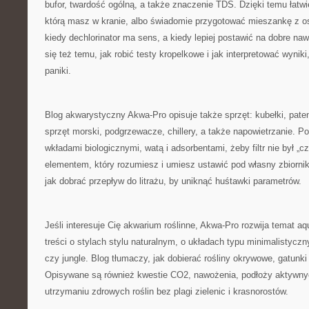
bufor, twardość ogólną, a także znaczenie TDS. Dzięki temu łatw
którą masz w kranie, albo świadomie przygotować mieszankę z 
kiedy dechlorinator ma sens, a kiedy lepiej postawić na dobre n
się też temu, jak robić testy kropelkowe i jak interpretować wyni
paniki.
Blog akwarystyczny Akwa-Pro opisuje także sprzęt: kubełki, pate
sprzęt morski, podgrzewacze, chillery, a także napowietrzanie. 
wkładami biologicznymi, watą i adsorbentami, żeby filtr nie był „c
elementem, który rozumiesz i umiesz ustawić pod własny zbiorni
jak dobrać przepływ do litrażu, by uniknąć huśtawki parametrów.
Jeśli interesuje Cię akwarium roślinne, Akwa-Pro rozwija temat aq
treści o stylach stylu naturalnym, o układach typu minimalistycz
czy jungle. Blog tłumaczy, jak dobierać rośliny okrywowe, gatunki
Opisywane są również kwestie CO2, nawożenia, podłoży aktywnyc
utrzymaniu zdrowych roślin bez plagi zielenic i krasnorostów.