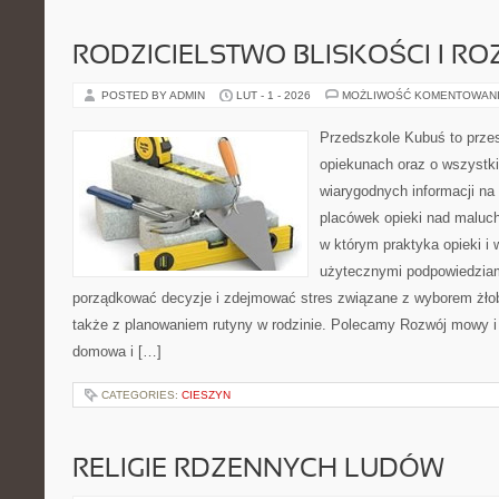
RODZICIELSTWO BLISKOŚCI I RO
POSTED BY ADMIN
LUT - 1 - 2026
MOŻLIWOŚĆ KOMENTOWAN
Przedszkole Kubuś to prze
opiekunach oraz o wszystki
wiarygodnych informacji na 
placówek opieki nad maluch
w którym praktyka opieki i
użytecznymi podpowiedziami
porządkować decyzje i zdejmować stres związane z wyborem żło
także z planowaniem rutyny w rodzinie. Polecamy Rozwój mowy i
domowa i […]
CATEGORIES:
CIESZYN
RELIGIE RDZENNYCH LUDÓW