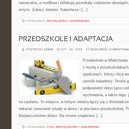
namacalna, a modlitwa i refleksja przenikały codzienne obowiązki
innymi. Zobacz również: Katecheza i […]
CATEGORIES:
AKTUALNOŚCI I WYDARZENIA
PRZEDSZKOLE I ADAPTACJA
POSTED BY ADMIN
STY - 29 - 2026
MOŻLIWOŚĆ KOMENTOWA
Przedszkole w Wielichowie 
z myślą o przedszkolakach
opiekunach, którzy chcą ws
sposób świadomy. Strona 
podpowiedzi dotyczące cod
wychowania, a także tego, 
na zaufaniu. To miejsce, w którym wiedza łączy się z doświadcze
wdrażać sensowne rytuały w domu i w placówce przedszkolnej. Pr
Bezpieczeństwo dzieci. Na stronie znajdziesz […]
CATEGORIES:
CYKL MIESIĄCZKOWY I ZABURZENIA