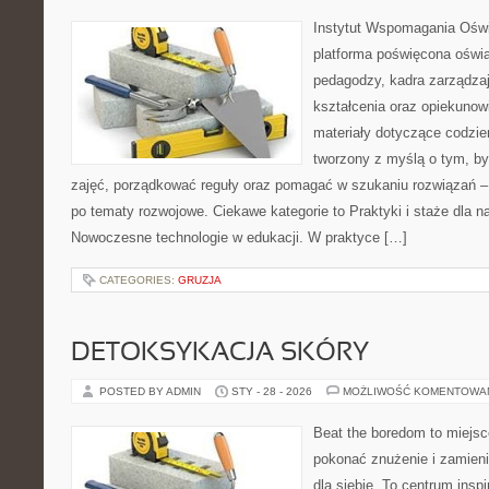
Instytut Wspomagania Ośw
platforma poświęcona oświa
pedagodzy, kadra zarządzaj
kształcenia oraz opiekuno
materiały dotyczące codzien
tworzony z myślą o tym, b
zajęć, porządkować reguły oraz pomagać w szukaniu rozwiązań –
po tematy rozwojowe. Ciekawe kategorie to Praktyki i staże dla na
Nowoczesne technologie w edukacji. W praktyce […]
CATEGORIES:
GRUZJA
DETOKSYKACJA SKÓRY
POSTED BY ADMIN
STY - 28 - 2026
MOŻLIWOŚĆ KOMENTOWA
Beat the boredom to miejsc
pokonać znużenie i zamieni
dla siebie. To centrum inspi