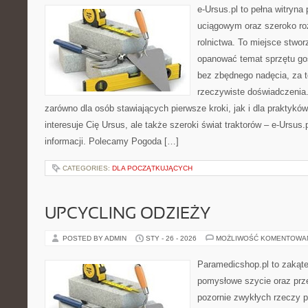
e-Ursus.pl to pełna witry
uciągowym oraz szeroko ro
rolnictwa. To miejsce stwor
opanować temat sprzętu go
bez zbędnego nadęcia, za t
rzeczywiste doświadczenia.
zarówno dla osób stawiających pierwsze kroki, jak i dla praktyków
interesuje Cię Ursus, ale także szeroki świat traktorów – e-Ursu
informacji. Polecamy Pogoda […]
CATEGORIES:
DLA POCZĄTKUJĄCYCH
UPCYCLING ODZIEŻY
POSTED BY ADMIN
STY - 26 - 2026
MOŻLIWOŚĆ KOMENTOWA
Paramedicshop.pl to zakąte
pomysłowe szycie oraz prze
pozornie zwykłych rzeczy 