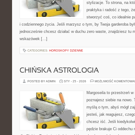
stylizacje. To strona, na kt
praktyka i radość z tego, 
stworzyć coś, co idealnie p
i codziennego życia. Jeśli marzysz o tym, by Twoja garderoba by
jednocześnie chcesz działać w duchu zero waste, znajdziesz tu m
wskazówek […]
CATEGORIES:
HOROSKOPY DZIENNE
CHIŃSKA ASTROLOGIA
POSTED BY ADMIN
STY - 25 - 2026
MOŻLIWOŚĆ KOMENTOWA
Margoseila to przestrzeń w 
poznajesz siebie na nowo. T
myślą o tym, abyś mógł zaj
jesteś, jak reagujesz, czeg
chcesz iść. Jeśli kiedykolw
pędzie brakuje Ci oddechu 