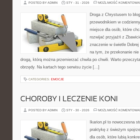
POSTED BY ADMIN
STY - 31 - 2026
MOŻLIWOŚĆ KOMENTOWA
Droga z Chrystusem to blo
przewodnikiem w codziennym
miejsce dla osób, które ch
rozwijać przyjaźń z Zbawic
znaczenie w świetle Dobrej 
na tym, że przekonanie nie 
drogą, którą można przemierzać chwila po chwili. Warto przeczyta
obrzędy. Na kartach tego serwisu życie […]
CATEGORIES:
EMOCJE
CHOROBY I LECZENIE KONI
POSTED BY ADMIN
STY - 30 - 2026
MOŻLIWOŚĆ KOMENTOWA
Ikarion.pl to nowoczesna st
praktykę z świeżym spojrz
dla osób, które lubią konkre