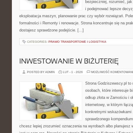
bezpieczniej, rozumieć, jak 
i podejmować lepsze decyzj
eksploatacja maszyn, planowanie prac czy wybór rozwiązań. Pol
formalności i Remonty i renowacje. Strona koncentruje się na pra
dostajesz sprawdzone podejście. […]
CATEGORIES:
PRAWO TRANSPORTOWE I LOGISTYKA
INWESTOWANIE W BIŻUTERIĘ
POSTED BY ADMIN
LUT - 1 - 2026
MOŻLIWOŚĆ KOMENTOWAN
Strona Godziszewscy.pl to 
osobach, które interesuje bi
odkup złota w Zamościu i o
internetowy, w którym łącz
konkretnymi wskazówkami 
sprawdzonego kompendium p
chcesz lepiej zrozumieć oznaczenia na wyrobach albo planujesz wy