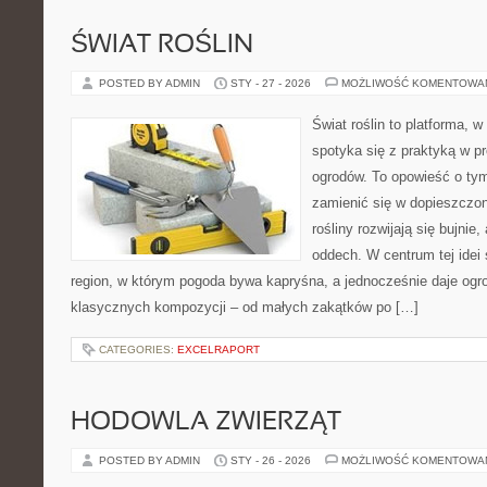
ŚWIAT ROŚLIN
POSTED BY ADMIN
STY - 27 - 2026
MOŻLIWOŚĆ KOMENTOWA
Świat roślin to platforma, w
spotyka się z praktyką w pr
ogrodów. To opowieść o tym
zamienić się w dopieszczoną
rośliny rozwijają się bujnie
oddech. W centrum tej idei s
region, w którym pogoda bywa kapryśna, a jednocześnie daje ogr
klasycznych kompozycji – od małych zakątków po […]
CATEGORIES:
EXCELRAPORT
HODOWLA ZWIERZĄT
POSTED BY ADMIN
STY - 26 - 2026
MOŻLIWOŚĆ KOMENTOWA