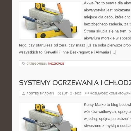
Akwa-Pro to serwis dla akw
akwarystyka jest pokazana 
miejsce dla osób, które ch
bez zbędnego zadęcia, za t
Strona skupia się na tym, 
akwarium morskie w sposób
tego, czy startujesz od zera, czy masz już za sobą pierwsze prób
wszystkich to Krewetki i Inne Bezkręgowce i Akwaria […]
CATEGORIES:
TADZIKPIJE
SYSTEMY OGRZEWANIA I CHŁOD
POSTED BY ADMIN
LUT - 2 - 2026
MOŻLIWOŚĆ KOMENTOWAN
Kursy Marko to blog budowl
wózków widłowych, sprzętu
w jedną, spójną przestrzeń
stworzone z myślą o osoba