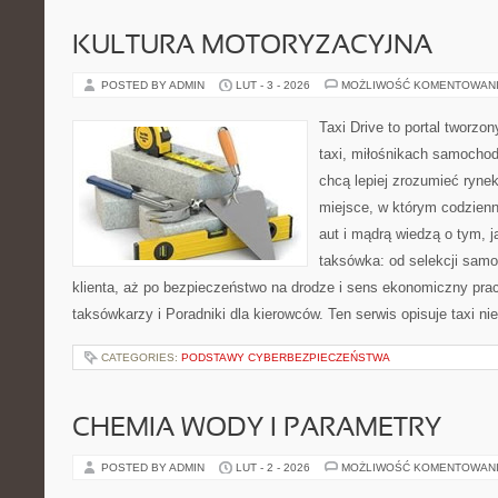
KULTURA MOTORYZACYJNA
POSTED BY ADMIN
LUT - 3 - 2026
MOŻLIWOŚĆ KOMENTOWAN
Taxi Drive to portal tworz
taxi, miłośnikach samochod
chcą lepiej zrozumieć ryne
miejsce, w którym codzienn
aut i mądrą wiedzą o tym, 
taksówka: od selekcji sam
klienta, aż po bezpieczeństwo na drodze i sens ekonomiczny pra
taksówkarzy i Poradniki dla kierowców. Ten serwis opisuje taxi ni
CATEGORIES:
PODSTAWY CYBERBEZPIECZEŃSTWA
CHEMIA WODY I PARAMETRY
POSTED BY ADMIN
LUT - 2 - 2026
MOŻLIWOŚĆ KOMENTOWAN