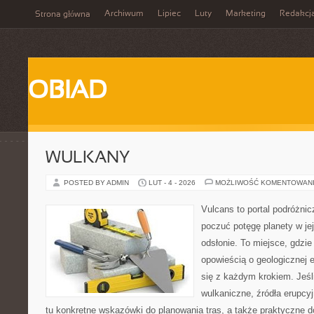
Archiwum
Lipiec
Luty
Marketing
Redakcj
Strona główna
OBIAD
WULKANY
POSTED BY ADMIN
LUT - 4 - 2026
MOŻLIWOŚĆ KOMENTOWAN
Vulcans to portal podróżnic
poczuć potęgę planety w jej
odsłonie. To miejsce, gdzie
opowieścią o geologicznej e
się z każdym krokiem. Jeśli
wulkaniczne, źródła erupcy
tu konkretne wskazówki do planowania tras, a także praktyczne d