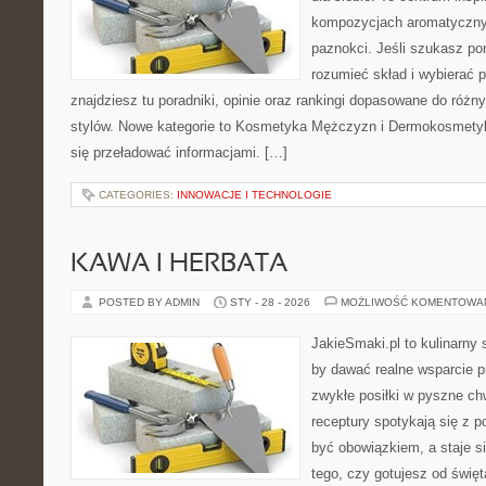
kompozycjach aromatycznyc
paznokci. Jeśli szukasz po
rozumieć skład i wybierać p
znajdziesz tu poradniki, opinie oraz rankingi dopasowane do różn
stylów. Nowe kategorie to Kosmetyka Mężczyzn i Dermokosmetyk
się przeładować informacjami. […]
CATEGORIES:
INNOWACJE I TECHNOLOGIE
KAWA I HERBATA
POSTED BY ADMIN
STY - 28 - 2026
MOŻLIWOŚĆ KOMENTOWA
JakieSmaki.pl to kulinarny s
by dawać realne wsparcie p
zwykłe posiłki w pyszne chw
receptury spotykają się z p
być obowiązkiem, a staje si
tego, czy gotujesz od świę