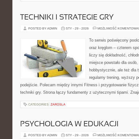
TECHNIKI I STRATEGIE GRY
POSTED BY ADMIN
STY - 29 - 2026
MOŻLIWOŚĆ KOMENTOWA
To serwis poświęcony poolo
oraz kręglom – czterem spo
liczy się dokładność, chłod
miejsce powstało dla osób,
hobbystycznie, ale też dla 
regularny trening, wyższy p
podejście. Polecam między innymi Fitness i przygotowanie fizyc
techniki gry. Strona łączy fundamenty z użytecznymi tipami. Znajd
CATEGORIES:
ZAROSLA
PSYCHOLOGIA W EDUKACJI
POSTED BY ADMIN
STY - 29 - 2026
MOŻLIWOŚĆ KOMENTOWA