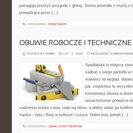
pomagają przeżyć przygodę z głową. Strona powstała z myślą o ty
prowadzące przez […]
CATEGORIES:
PRZETWORY
OBUWIE ROBOCZE I TECHNICZNE
POSTED BY ADMIN
LUT - 3 - 2026
MOŻLIWOŚĆ KOMENTOWAN
Spadlabuta to miejsce stwo
zadbać o swoje pantofle w 
stawiasz na wygląd, dopaso
par, znajdziesz tu wszystko
konserwacji obuwia w dosko
wszechstronne podejście do
codzienna troska o buty staje się łatwa, a efekty widać po krótki
męska – buty i Buty w kulturze i sztuce. Dobre buty potrafi […]
CATEGORIES:
SMAKI KONTYNENTÓW