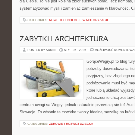
dla Ciebie. To nie jest kolejna zbiór suchych porad, lecz kompas
systematyzować myśli i zamieniać zamieszanie w klarowność. C
CATEGORIES:
NOWE TECHNOLOGIE W MOTORYZACJI
ZABYTKI I ARCHITEKTURA
POSTED BY ADMIN
STY - 25 - 2026
MOŻLIWOŚĆ KOMENTOWA
GorąceWęgry.pl to blog tury
potrzeby doświadczania Eu
przyjazny, bez zbędnego na
podróżowanie musi być męc
które lubią układać wyjazdy
jednocześnie chcą zostawi
centrum uwagi są Węgry, jednak naturalnie przewijają się też Aus
Słowacja. To właśnie ta czwórka tworzy idealną mozaikę na krótk
CATEGORIES:
ZDROWIE I ROZWÓJ DZIECKA