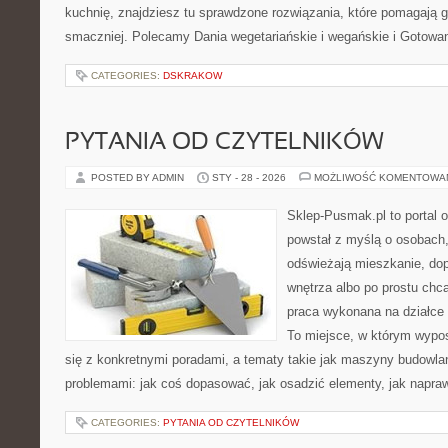
kuchnię, znajdziesz tu sprawdzone rozwiązania, które pomagają g
smaczniej. Polecamy Dania wegetariańskie i wegańskie i Gotowan
CATEGORIES:
DSKRAKOW
PYTANIA OD CZYTELNIKÓW
POSTED BY ADMIN
STY - 28 - 2026
MOŻLIWOŚĆ KOMENTOWA
Sklep-Pusmak.pl to portal o
powstał z myślą o osobach,
odświeżają mieszkanie, dopi
wnętrza albo po prostu ch
praca wykonana na działce 
To miejsce, w którym wypo
się z konkretnymi poradami, a tematy takie jak maszyny budowla
problemami: jak coś dopasować, jak osadzić elementy, jak napraw
CATEGORIES:
PYTANIA OD CZYTELNIKÓW