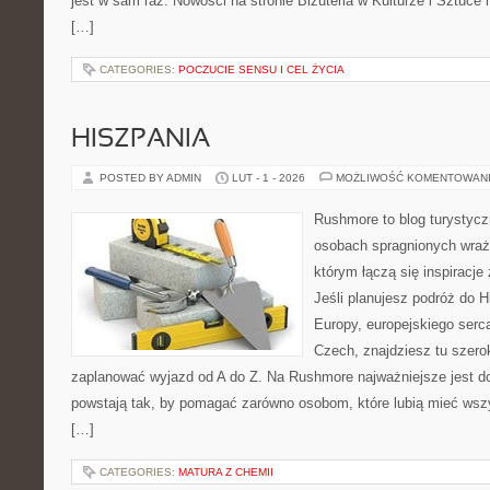
jest w sam raz. Nowości na stronie Biżuteria w Kulturze i Sztuce i
[…]
CATEGORIES:
POCZUCIE SENSU I CEL ŻYCIA
HISZPANIA
POSTED BY ADMIN
LUT - 1 - 2026
MOŻLIWOŚĆ KOMENTOWAN
Rushmore to blog turystycz
osobach spragnionych wraże
którym łączą się inspiracj
Jeśli planujesz podróż do H
Europy, europejskiego serca
Czech, znajdziesz tu szero
zaplanować wyjazd od A do Z. Na Rushmore najważniejsze jest d
powstają tak, by pomagać zarówno osobom, które lubią mieć wszys
[…]
CATEGORIES:
MATURA Z CHEMII