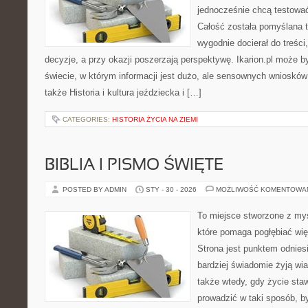
jednocześnie chcą testować
Całość została pomyślana 
wygodnie docierał do treśc
decyzje, a przy okazji poszerzają perspektywę. Ikarion.pl może
świecie, w którym informacji jest dużo, ale sensownych wniosków
także Historia i kultura jeździecka i […]
CATEGORIES:
HISTORIA ŻYCIA NA ZIEMI
BIBLIA I PISMO ŚWIĘTE
POSTED BY ADMIN
STY - 30 - 2026
MOŻLIWOŚĆ KOMENTOWA
To miejsce stworzone z my
które pomaga pogłębiać wię
Strona jest punktem odniesi
bardziej świadomie żyją wiar
także wtedy, gdy życie staw
prowadzić w taki sposób, b