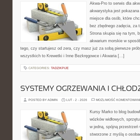
Akwa-Pro to serwis dla akw
akwarystyka jest pokazana 
miejsce dla osób, które ch
bez zbędnego zadęcia, za t
Strona skupia się na tym, 
akwarium morskie w sposób
tego, czy startujesz od zera, czy masz już za sobą pierwsze prób
wszystkich to Krewetki i Inne Bezkręgowce i Akwaria […]
CATEGORIES:
TADZIKPIJE
SYSTEMY OGRZEWANIA I CHŁOD
POSTED BY ADMIN
LUT - 2 - 2026
MOŻLIWOŚĆ KOMENTOWAN
Kursy Marko to blog budowl
wózków widłowych, sprzętu
w jedną, spójną przestrzeń
stworzone z myślą o osoba