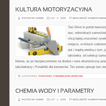
KULTURA MOTORYZACYJNA
POSTED BY ADMIN
LUT - 3 - 2026
MOŻLIWOŚĆ KOMENTOWAN
Taxi Drive to portal tworz
taxi, miłośnikach samochod
chcą lepiej zrozumieć ryne
miejsce, w którym codzienn
aut i mądrą wiedzą o tym, 
taksówka: od selekcji sam
klienta, aż po bezpieczeństwo na drodze i sens ekonomiczny pra
taksówkarzy i Poradniki dla kierowców. Ten serwis opisuje taxi ni
CATEGORIES:
PODSTAWY CYBERBEZPIECZEŃSTWA
CHEMIA WODY I PARAMETRY
POSTED BY ADMIN
LUT - 2 - 2026
MOŻLIWOŚĆ KOMENTOWAN