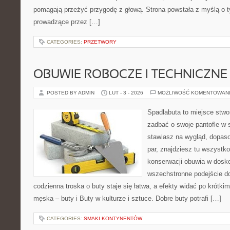
pomagają przeżyć przygodę z głową. Strona powstała z myślą o ty
prowadzące przez […]
CATEGORIES:
PRZETWORY
OBUWIE ROBOCZE I TECHNICZNE
POSTED BY ADMIN
LUT - 3 - 2026
MOŻLIWOŚĆ KOMENTOWAN
Spadlabuta to miejsce stwo
zadbać o swoje pantofle w 
stawiasz na wygląd, dopaso
par, znajdziesz tu wszystko
konserwacji obuwia w dosko
wszechstronne podejście do
codzienna troska o buty staje się łatwa, a efekty widać po krótki
męska – buty i Buty w kulturze i sztuce. Dobre buty potrafi […]
CATEGORIES:
SMAKI KONTYNENTÓW