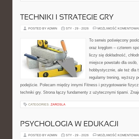
TECHNIKI I STRATEGIE GRY
POSTED BY ADMIN
STY - 29 - 2026
MOŻLIWOŚĆ KOMENTOWA
To serwis poświęcony poolo
oraz kręglom – czterem spo
liczy się dokładność, chłod
miejsce powstało dla osób,
hobbystycznie, ale też dla 
regularny trening, wyższy p
podejście. Polecam między innymi Fitness i przygotowanie fizyc
techniki gry. Strona łączy fundamenty z użytecznymi tipami. Znajd
CATEGORIES:
ZAROSLA
PSYCHOLOGIA W EDUKACJI
POSTED BY ADMIN
STY - 29 - 2026
MOŻLIWOŚĆ KOMENTOWA