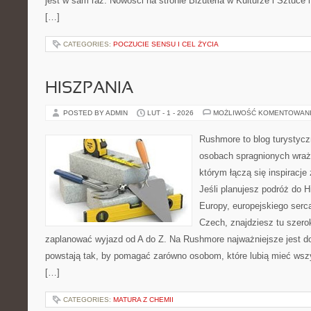
jest w sam raz. Nowości na stronie Biżuteria w Kulturze i Sztuce i
[…]
CATEGORIES:
POCZUCIE SENSU I CEL ŻYCIA
HISZPANIA
POSTED BY ADMIN
LUT - 1 - 2026
MOŻLIWOŚĆ KOMENTOWAN
Rushmore to blog turystycz
osobach spragnionych wraże
którym łączą się inspiracj
Jeśli planujesz podróż do H
Europy, europejskiego serca
Czech, znajdziesz tu szero
zaplanować wyjazd od A do Z. Na Rushmore najważniejsze jest d
powstają tak, by pomagać zarówno osobom, które lubią mieć wszys
[…]
CATEGORIES:
MATURA Z CHEMII