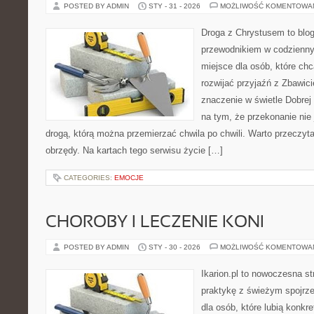
POSTED BY ADMIN
STY - 31 - 2026
MOŻLIWOŚĆ KOMENTOWA
Droga z Chrystusem to blo
przewodnikiem w codziennym
miejsce dla osób, które ch
rozwijać przyjaźń z Zbawic
znaczenie w świetle Dobrej 
na tym, że przekonanie nie 
drogą, którą można przemierzać chwila po chwili. Warto przeczyta
obrzędy. Na kartach tego serwisu życie […]
CATEGORIES:
EMOCJE
CHOROBY I LECZENIE KONI
POSTED BY ADMIN
STY - 30 - 2026
MOŻLIWOŚĆ KOMENTOWA
Ikarion.pl to nowoczesna st
praktykę z świeżym spojrz
dla osób, które lubią konkre