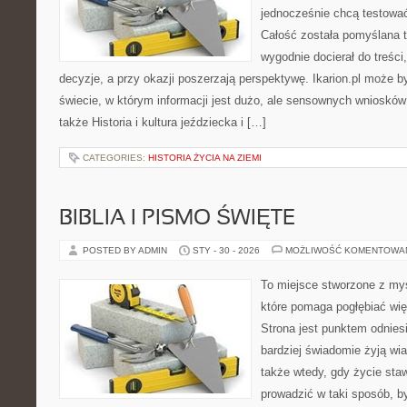
jednocześnie chcą testować
Całość została pomyślana 
wygodnie docierał do treśc
decyzje, a przy okazji poszerzają perspektywę. Ikarion.pl może
świecie, w którym informacji jest dużo, ale sensownych wniosków
także Historia i kultura jeździecka i […]
CATEGORIES:
HISTORIA ŻYCIA NA ZIEMI
BIBLIA I PISMO ŚWIĘTE
POSTED BY ADMIN
STY - 30 - 2026
MOŻLIWOŚĆ KOMENTOWA
To miejsce stworzone z my
które pomaga pogłębiać wię
Strona jest punktem odniesi
bardziej świadomie żyją wiar
także wtedy, gdy życie staw
prowadzić w taki sposób, b