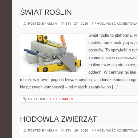
ŚWIAT ROŚLIN
POSTED BY ADMIN
STY - 27 - 2026
MOŻLIWOŚĆ KOMENTOWA
Świat roślin to platforma, w
spotyka się z praktyką w pr
ogrodów. To opowieść o tym
zamienić się w dopieszczoną
rośliny rozwijają się bujnie
oddech. W centrum tej idei s
region, w którym pogoda bywa kapryśna, a jednocześnie daje ogr
klasycznych kompozycji – od małych zakątków po […]
CATEGORIES:
EXCELRAPORT
HODOWLA ZWIERZĄT
POSTED BY ADMIN
STY - 26 - 2026
MOŻLIWOŚĆ KOMENTOWA