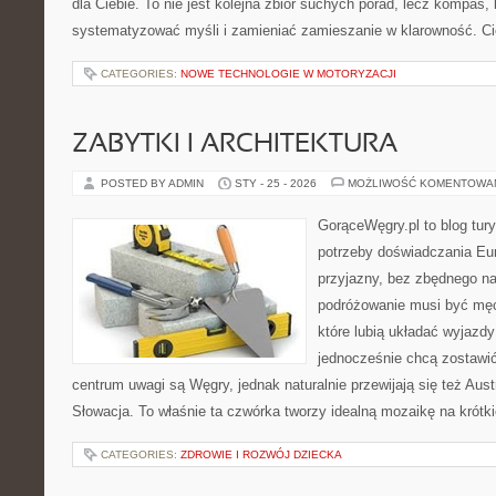
dla Ciebie. To nie jest kolejna zbiór suchych porad, lecz kompas
systematyzować myśli i zamieniać zamieszanie w klarowność. C
CATEGORIES:
NOWE TECHNOLOGIE W MOTORYZACJI
ZABYTKI I ARCHITEKTURA
POSTED BY ADMIN
STY - 25 - 2026
MOŻLIWOŚĆ KOMENTOWA
GorąceWęgry.pl to blog tury
potrzeby doświadczania Eu
przyjazny, bez zbędnego na
podróżowanie musi być męc
które lubią układać wyjazdy
jednocześnie chcą zostawi
centrum uwagi są Węgry, jednak naturalnie przewijają się też Aus
Słowacja. To właśnie ta czwórka tworzy idealną mozaikę na krótk
CATEGORIES:
ZDROWIE I ROZWÓJ DZIECKA