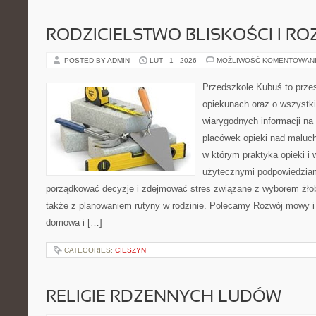
RODZICIELSTWO BLISKOŚCI I RO
POSTED BY ADMIN
LUT - 1 - 2026
MOŻLIWOŚĆ KOMENTOWAN
Przedszkole Kubuś to prze
opiekunach oraz o wszystki
wiarygodnych informacji na 
placówek opieki nad maluch
w którym praktyka opieki i
użytecznymi podpowiedziami
porządkować decyzje i zdejmować stres związane z wyborem żło
także z planowaniem rutyny w rodzinie. Polecamy Rozwój mowy i
domowa i […]
CATEGORIES:
CIESZYN
RELIGIE RDZENNYCH LUDÓW