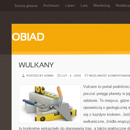
Archiwum
Lipiec
Luty
Marketing
Redakcj
Strona główna
OBIAD
WULKANY
POSTED BY ADMIN
LUT - 4 - 2026
MOŻLIWOŚĆ KOMENTOWAN
Vulcans to portal podróżnic
poczuć potęgę planety w jej
odsłonie. To miejsce, gdzie
opowieścią o geologicznej e
się z każdym krokiem. Jeśli
wulkaniczne, źródła erupcy
tu konkretne wskazówki do planowania tras, a także praktyczne d