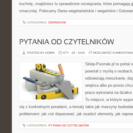
kuchnię, znajdziesz tu sprawdzone rozwiązania, które pomagają g
smaczniej. Polecamy Dania wegetariańskie i wegańskie i Gotowan
CATEGORIES:
DSKRAKOW
PYTANIA OD CZYTELNIKÓW
POSTED BY ADMIN
STY - 28 - 2026
MOŻLIWOŚĆ KOMENTOWA
Sklep-Pusmak.pl to portal o
powstał z myślą o osobach,
odświeżają mieszkanie, dopi
wnętrza albo po prostu ch
praca wykonana na działce 
To miejsce, w którym wypo
się z konkretnymi poradami, a tematy takie jak maszyny budowla
problemami: jak coś dopasować, jak osadzić elementy, jak napraw
CATEGORIES:
PYTANIA OD CZYTELNIKÓW