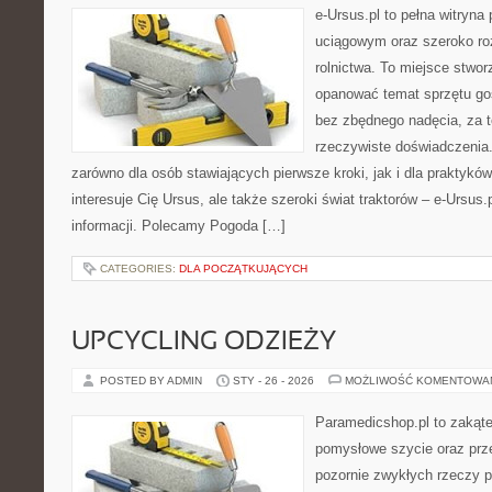
e-Ursus.pl to pełna witry
uciągowym oraz szeroko ro
rolnictwa. To miejsce stwor
opanować temat sprzętu go
bez zbędnego nadęcia, za t
rzeczywiste doświadczenia.
zarówno dla osób stawiających pierwsze kroki, jak i dla praktyków
interesuje Cię Ursus, ale także szeroki świat traktorów – e-Ursu
informacji. Polecamy Pogoda […]
CATEGORIES:
DLA POCZĄTKUJĄCYCH
UPCYCLING ODZIEŻY
POSTED BY ADMIN
STY - 26 - 2026
MOŻLIWOŚĆ KOMENTOWA
Paramedicshop.pl to zakąte
pomysłowe szycie oraz prze
pozornie zwykłych rzeczy 