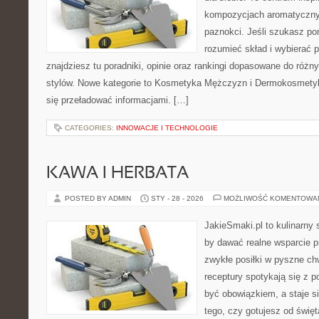
kompozycjach aromatycznyc
paznokci. Jeśli szukasz po
rozumieć skład i wybierać p
znajdziesz tu poradniki, opinie oraz rankingi dopasowane do różn
stylów. Nowe kategorie to Kosmetyka Mężczyzn i Dermokosmetyk
się przeładować informacjami. […]
CATEGORIES:
INNOWACJE I TECHNOLOGIE
KAWA I HERBATA
POSTED BY ADMIN
STY - 28 - 2026
MOŻLIWOŚĆ KOMENTOWA
JakieSmaki.pl to kulinarny s
by dawać realne wsparcie p
zwykłe posiłki w pyszne chw
receptury spotykają się z p
być obowiązkiem, a staje si
tego, czy gotujesz od świę