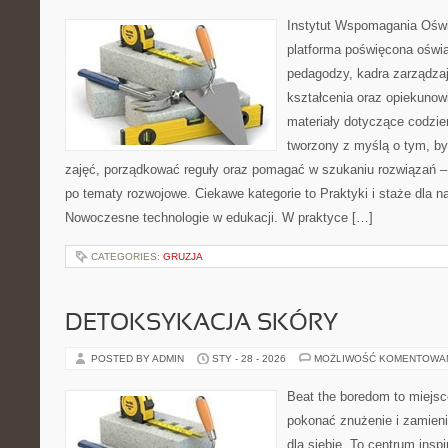
Instytut Wspomagania Ośw
platforma poświęcona oświa
pedagodzy, kadra zarządzaj
kształcenia oraz opiekuno
materiały dotyczące codzien
tworzony z myślą o tym, b
zajęć, porządkować reguły oraz pomagać w szukaniu rozwiązań –
po tematy rozwojowe. Ciekawe kategorie to Praktyki i staże dla na
Nowoczesne technologie w edukacji. W praktyce […]
CATEGORIES:
GRUZJA
DETOKSYKACJA SKÓRY
POSTED BY ADMIN
STY - 28 - 2026
MOŻLIWOŚĆ KOMENTOWA
Beat the boredom to miejsc
pokonać znużenie i zamieni
dla siebie. To centrum inspi