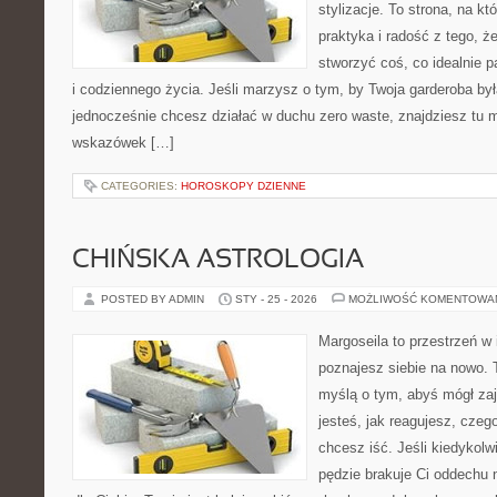
stylizacje. To strona, na kt
praktyka i radość z tego, 
stworzyć coś, co idealnie p
i codziennego życia. Jeśli marzysz o tym, by Twoja garderoba by
jednocześnie chcesz działać w duchu zero waste, znajdziesz tu m
wskazówek […]
CATEGORIES:
HOROSKOPY DZIENNE
CHIŃSKA ASTROLOGIA
POSTED BY ADMIN
STY - 25 - 2026
MOŻLIWOŚĆ KOMENTOWA
Margoseila to przestrzeń w 
poznajesz siebie na nowo. T
myślą o tym, abyś mógł zaj
jesteś, jak reagujesz, czeg
chcesz iść. Jeśli kiedykolw
pędzie brakuje Ci oddechu 