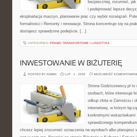
bezpieczniej, rozumieć, jak 
i podejmować lepsze decyzj
eksploatacja maszyn, planowanie prac czy wybór rozwiązań. Pol
formalności i Remonty i renowacje. Strona koncentruje się na pra
dostajesz sprawdzone podejście. […]
CATEGORIES:
PRAWO TRANSPORTOWE I LOGISTYKA
INWESTOWANIE W BIŻUTERIĘ
POSTED BY ADMIN
LUT - 1 - 2026
MOŻLIWOŚĆ KOMENTOWAN
Strona Godziszewscy.pl to 
osobach, które interesuje bi
odkup złota w Zamościu i o
internetowy, w którym łącz
konkretnymi wskazówkami 
sprawdzonego kompendium p
chcesz lepiej zrozumieć oznaczenia na wyrobach albo planujesz wy