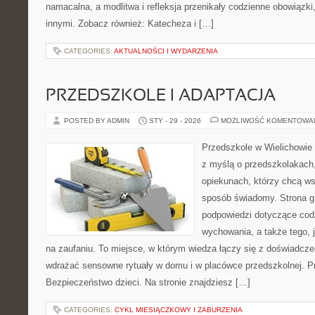
namacalna, a modlitwa i refleksja przenikały codzienne obowiązki
innymi. Zobacz również: Katecheza i […]
CATEGORIES:
AKTUALNOŚCI I WYDARZENIA
PRZEDSZKOLE I ADAPTACJA
POSTED BY ADMIN
STY - 29 - 2026
MOŻLIWOŚĆ KOMENTOWA
Przedszkole w Wielichowie 
z myślą o przedszkolakach
opiekunach, którzy chcą ws
sposób świadomy. Strona 
podpowiedzi dotyczące cod
wychowania, a także tego, 
na zaufaniu. To miejsce, w którym wiedza łączy się z doświadcze
wdrażać sensowne rytuały w domu i w placówce przedszkolnej. Pr
Bezpieczeństwo dzieci. Na stronie znajdziesz […]
CATEGORIES:
CYKL MIESIĄCZKOWY I ZABURZENIA