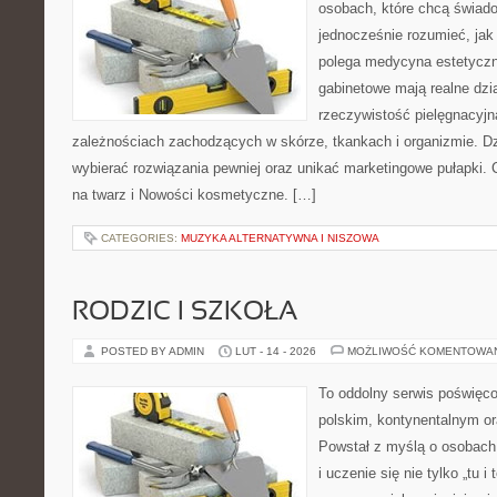
osobach, które chcą świado
jednocześnie rozumieć, jak
polega medycyna estetyczna
gabinetowe mają realne dzia
rzeczywistość pielęgnacyjn
zależnościach zachodzących w skórze, tkankach i organizmie. Dz
wybierać rozwiązania pewniej oraz unikać marketingowe pułapki. 
na twarz i Nowości kosmetyczne. […]
CATEGORIES:
MUZYKA ALTERNATYWNA I NISZOWA
RODZIC I SZKOŁA
POSTED BY ADMIN
LUT - 14 - 2026
MOŻLIWOŚĆ KOMENTOWA
To oddolny serwis poświęco
polskim, kontynentalnym 
Powstał z myślą o osobach,
i uczenie się nie tylko „tu i