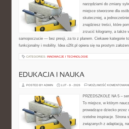
narzędziami do zmiany sylwe
miejsce stworzone dla osób
skuteczniej, a jednocześnie
znajdziesz treści, które p
zrzucić kilogramy, a także 
samopoczucie — bez presji, za to z planem. Ciekawe kategorie to
funkcjonalny i mobility. Idea o2fit.pl opiera się na prostym założen
CATEGORIES:
INNOWACJE I TECHNOLOGIE
EDUKACJA I NAUKA
POSTED BY ADMIN
LUT - 9 - 2026
MOŻLIWOŚĆ KOMENTOWAN
PRZEDSZKOLE NA 5 – serw
To miejsce, w którym naucz
prowadzące dziecko przez 
rzetelne inspiracje. Strona
związanych z adaptacją, nas