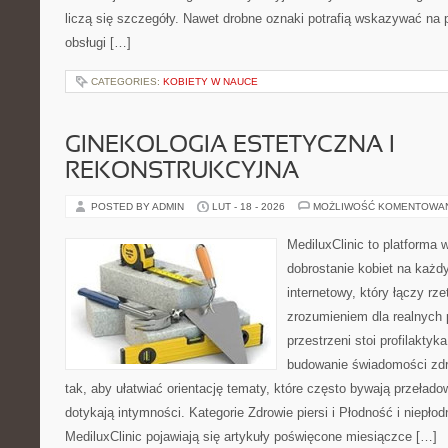
liczą się szczegóły. Nawet drobne oznaki potrafią wskazywać na 
obsługi […]
CATEGORIES:
KOBIETY W NAUCE
GINEKOLOGIA ESTETYCZNA I
REKONSTRUKCYJNA
POSTED BY ADMIN
LUT - 18 - 2026
MOŻLIWOŚĆ KOMENTOWA
MediluxClinic to platforma 
dobrostanie kobiet na każdy
internetowy, który łączy rz
zrozumieniem dla realnych 
przestrzeni stoi profilakty
budowanie świadomości zdr
tak, aby ułatwiać orientację tematy, które często bywają przeład
dotykają intymności. Kategorie Zdrowie piersi i Płodność i niepł
MediluxClinic pojawiają się artykuły poświęcone miesiączce […]