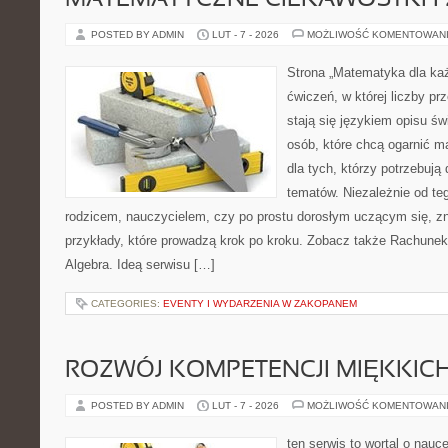
MATEMATYCZNE CIEKAWOSTKI I
POSTED BY ADMIN
LUT - 7 - 2026
MOŻLIWOŚĆ KOMENTOWAN
Strona „Matematyka dla każ
ćwiczeń, w której liczby pr
stają się językiem opisu świ
osób, które chcą ogarnić m
dla tych, którzy potrzebują
tematów. Niezależnie od te
rodzicem, nauczycielem, czy po prostu dorosłym uczącym się, zn
przykłady, które prowadzą krok po kroku. Zobacz także Rachune
Algebra. Ideą serwisu […]
CATEGORIES:
EVENTY I WYDARZENIA W ZAKOPANEM
ROZWÓJ KOMPETENCJI MIĘKKIC
POSTED BY ADMIN
LUT - 7 - 2026
MOŻLIWOŚĆ KOMENTOWAN
ten serwis to wortal o nauc