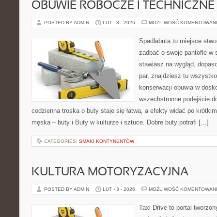
OBUWIE ROBOCZE I TECHNICZNE
POSTED BY ADMIN
LUT - 3 - 2026
MOŻLIWOŚĆ KOMENTOWAN
Spadlabuta to miejsce stwo
zadbać o swoje pantofle w 
stawiasz na wygląd, dopaso
par, znajdziesz tu wszystko
konserwacji obuwia w dosko
wszechstronne podejście do
codzienna troska o buty staje się łatwa, a efekty widać po krótki
męska – buty i Buty w kulturze i sztuce. Dobre buty potrafi […]
CATEGORIES:
SMAKI KONTYNENTÓW
KULTURA MOTORYZACYJNA
POSTED BY ADMIN
LUT - 3 - 2026
MOŻLIWOŚĆ KOMENTOWAN
Taxi Drive to portal tworz