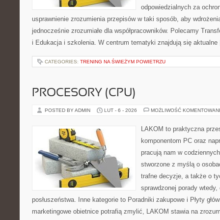
odpowiedzialnych za ochron
usprawnienie zrozumienia przepisów w taki sposób, aby wdrożenia
jednocześnie zrozumiałe dla współpracowników. Polecamy Trans
i Edukacja i szkolenia. W centrum tematyki znajdują się aktualne
CATEGORIES:
TRENING NA ŚWIEŻYM POWIETRZU
PROCESORY (CPU)
POSTED BY ADMIN
LUT - 6 - 2026
MOŻLIWOŚĆ KOMENTOWAN
LAKOM to praktyczna prze
komponentom PC oraz napr
pracują nam w codziennych
stworzone z myślą o osoba
trafne decyzje, a także o ty
sprawdzonej porady wtedy,
posłuszeństwa. Inne kategorie to Poradniki zakupowe i Płyty głó
marketingowe obietnice potrafią zmylić, LAKOM stawia na zrozum