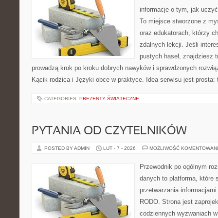
informacje o tym, jak uczyć
To miejsce stworzone z myś
oraz edukatorach, którzy c
zdalnych lekcji. Jeśli inter
pustych haseł, znajdziesz t
prowadzą krok po kroku dobrych nawyków i sprawdzonych rozwiąz
Kącik rodzica i Języki obce w praktyce. Idea serwisu jest prosta
CATEGORIES:
PREZENTY ŚWIĄTECZNE
PYTANIA OD CZYTELNIKÓW
POSTED BY ADMIN
LUT - 7 - 2026
MOŻLIWOŚĆ KOMENTOWAN
Przewodnik po ogólnym roz
danych to platforma, które
przetwarzania informacjami
RODO. Strona jest zaproje
codziennych wyzwaniach w 