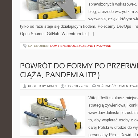
sprawdzonych wskazówek. T
blog, a przede wszystkim z
wyzwania, dzięki którym wie
tylko od razu staje się działającym kodem. Polecamy DevOps i n
Open Source i GitHub. W centrum tej […]
CATEGORIES:
DOMY ENERGOOSZCZĘDNE I PASYWNE
POWRÓT DO FORMY PO PRZERWI
CIĄŻA, PANDEMIA ITP.)
POSTED BY ADMIN
STY - 10 - 2026
MOŻLIWOŚĆ KOMENTOWA
Witaj! Jeśli szukasz miejsca
strategią żywieniową i kon
www.dawidulinski.pl został
to, aby wspierać osoby z ok
całej Polski w drodze do wy
personalny Piła – Dawid | Tre