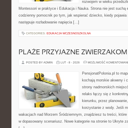
rozwojem w wieku przedsz
Montessori w praktyce i Edukacja i Nauka. Strona nie jest suchą 
codzienny pomocnik po tym, jak wspierać dziecko, kiedy pojawia
następuje rozładowanie napięcia […]
CATEGORIES:
EDUKACJA WCZESNOSZKOLNA
PLAŻE PRZYJAZNE ZWIERZAKOM
POSTED BY ADMIN
LUT - 8 - 2026
MOŻLIWOŚĆ KOMENTOWAN
PensjonatPolonia.pl to mapa
kochają morskie akweny i 
strony nadmorskich miejsc
relaks łączy się z konkret
kierunku, przez planowanie
korzystanie z wody. Jeśli 
wakacjach nad Morzem Śródziemnym, znajdziesz tu treści, któr
w dopasowany scenariusz. Nowe kategorie na stronie to Ukryte zat