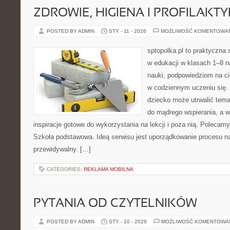
ZDROWIE, HIGIENA I PROFILAKT
POSTED BY ADMIN
STY - 11 - 2026
MOŻLIWOŚĆ KOMENTOWA
sptopolka.pl to praktyczna
w edukacji w klasach 1–8 
nauki, podpowiedziom na c
w codziennym uczeniu się.
dziecko może utrwalić tema
do mądrego wspierania, a 
inspiracje gotowe do wykorzystania na lekcji i poza nią. Poleca
Szkoła podstawowa. Ideą serwisu jest uporządkowanie procesu nau
przewidywalny. […]
CATEGORIES:
REKLAMA MOBILNA
PYTANIA OD CZYTELNIKÓW
POSTED BY ADMIN
STY - 10 - 2026
MOŻLIWOŚĆ KOMENTOWA