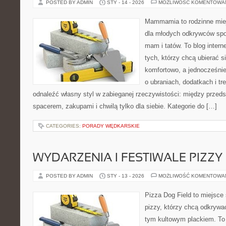
POSTED BY ADMIN
STY - 14 - 2026
MOŻLIWOŚĆ KOMENTOWA
Mammamia to rodzinne miej
dla młodych odkrywców spo
mam i tatów. To blog inter
tych, którzy chcą ubierać s
komfortowo, a jednocześnie 
o ubraniach, dodatkach i tr
odnaleźć własny styl w zabieganej rzeczywistości: między przeds
spacerem, zakupami i chwilą tylko dla siebie. Kategorie do […]
CATEGORIES:
PORADY WĘDKARSKIE
WYDARZENIA I FESTIWALE PIZZY
POSTED BY ADMIN
STY - 13 - 2026
MOŻLIWOŚĆ KOMENTOWA
Pizza Dog Field to miejsce
pizzy, którzy chcą odkrywa
tym kultowym plackiem. To 