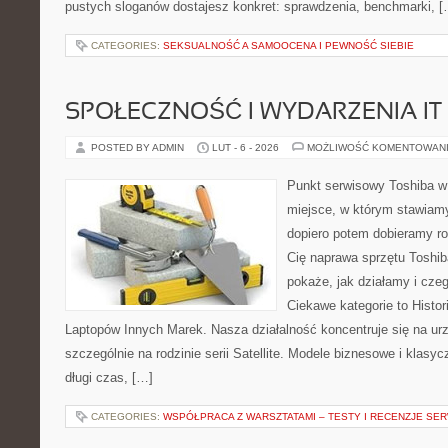
pustych sloganów dostajesz konkret: sprawdzenia, benchmarki, [
CATEGORIES:
SEKSUALNOŚĆ A SAMOOCENA I PEWNOŚĆ SIEBIE
SPOŁECZNOŚĆ I WYDARZENIA IT
POSTED BY ADMIN
LUT - 6 - 2026
MOŻLIWOŚĆ KOMENTOWAN
Punkt serwisowy Toshiba w 
miejsce, w którym stawiamy
dopiero potem dobieramy roz
Cię naprawa sprzętu Toshib
pokaże, jak działamy i cz
Ciekawe kategorie to Histo
Laptopów Innych Marek. Nasza działalność koncentruje się na ur
szczególnie na rodzinie serii Satellite. Modele biznesowe i klasyc
długi czas, […]
CATEGORIES:
WSPÓŁPRACA Z WARSZTATAMI – TESTY I RECENZJE SE