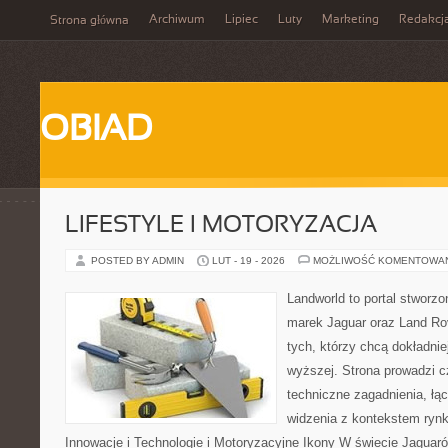
Archiwum
Lipiec
Luty
Marketing
Redakcj
Strona główna
OBIAD
LIFESTYLE I MOTORYZACJA
POSTED BY ADMIN
LUT - 19 - 2026
MOŻLIWOŚĆ KOMENTOWA
Landworld to portal stworzo
marek Jaguar oraz Land Rov
tych, którzy chcą dokładnie
wyższej. Strona prowadzi c
techniczne zagadnienia, łą
widzenia z kontekstem rynk
Innowacje i Technologie i Motoryzacyjne Ikony W świecie Jaguar