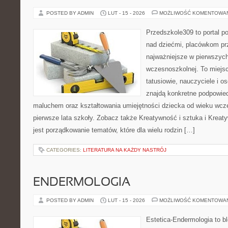
POSTED BY ADMIN
LUT - 15 - 2026
MOŻLIWOŚĆ KOMENTOWA
Przedszkole309 to portal 
nad dziećmi, placówkom pr
najważniejsze w pierwszych
wczesnoszkolnej. To miejs
tatusiowie, nauczyciele i o
znajdą konkretne podpowied
maluchem oraz kształtowania umiejętności dziecka od wieku wcz
pierwsze lata szkoły. Zobacz także Kreatywność i sztuka i Kreaty
jest porządkowanie tematów, które dla wielu rodzin […]
CATEGORIES:
LITERATURA NA KAŻDY NASTRÓJ
ENDERMOLOGIA
POSTED BY ADMIN
LUT - 15 - 2026
MOŻLIWOŚĆ KOMENTOWA
Estetica-Endermologia to b