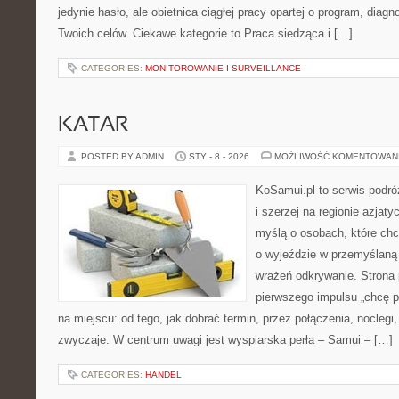
jedynie hasło, ale obietnica ciągłej pracy opartej o program, diagn
Twoich celów. Ciekawe kategorie to Praca siedząca i […]
CATEGORIES:
MONITOROWANIE I SURVEILLANCE
KATAR
POSTED BY ADMIN
STY - 8 - 2026
MOŻLIWOŚĆ KOMENTOWAN
KoSamui.pl to serwis podróż
i szerzej na regionie azjat
myślą o osobach, które ch
o wyjeździe w przemyślaną 
wrażeń odkrywanie. Strona 
pierwszego impulsu „chcę p
na miejscu: od tego, jak dobrać termin, przez połączenia, noclegi, 
zwyczaje. W centrum uwagi jest wyspiarska perła – Samui – […]
CATEGORIES:
HANDEL