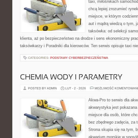
taxi, miłośnikach samochod
chcą lepiej zrozumieć ryne
miejsce, w którym codzienn
aut i mądrą wiedzą o tym, 
taksówka: od selekcji sam
klienta, aż po bezpieczeństwo na drodze i sens ekonomiczny pra
taksówkarzy i Poradniki dla kierowców. Ten serwis opisuje taxi ni
CATEGORIES:
PODSTAWY CYBERBEZPIECZEŃSTWA
CHEMIA WODY I PARAMETRY
POSTED BY ADMIN
LUT - 2 - 2026
MOŻLIWOŚĆ KOMENTOWAN
Akwa-Pro to serwis dla akw
akwarystyka jest pokazana 
miejsce dla osób, które ch
bez zbędnego zadęcia, za t
Strona skupia się na tym, 
akwarium morskie w sposób