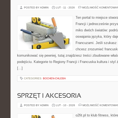
POSTED BY ADMIN
LUT - 11 - 2026
MOŻLIWOŚĆ KOMENTOWA
Ten portal to miejsce stwor
Francji i jednocześnie przy
miks dwóch światów: podróż
oswajania języka, który d
Francuzami. Jeśli szukasz 
chcesz zrozumieć francusk
komunikować się pewniej, tutaj znajdziesz treści zbudowane wł
podejściu. Kategorie to Regiony Francji i Francuska kultura i styl
[…]
CATEGORIES:
BOCHEN-CHLEBA
SPRZĘT I AKCESORIA
POSTED BY ADMIN
LUT - 10 - 2026
MOŻLIWOŚĆ KOMENTOWA
o2fit.pl to klub fitness, kt