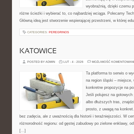
wyobraźnią, dzięki czemu 
różne ścieżki i wybierać to, co najbardziej wciąga. Polecamy Tech
Główną ideą jest stworzenie wspierającej przestrzeni, w której e
CATEGORIES:
PEREGRINOS
KATOWICE
POSTED BY ADMIN
LUT - 4 - 2026
MOŻLIWOŚĆ KOMENTOWAN
Ta platforma to serwis o 
na region śląski – miejsce
konkretne propozycje na po
Jeśli polujesz na gotowych
albo dłuższych tras, znajdz
prosto, z uwagą na konkret
bez zadęcia, ale z uważnością dla historii i teraźniejszości. W ce
różnorodność regionu: od gęstej zabudowy po zielone enklawy, od i
[…]