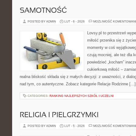
SAMOTNOŚĆ
POSTED BY ADMIN
LUT - 6 - 2026
MOŻLIWOŚĆ KOMENTOWAN
Lovsy.pl to przestrzeń wyp
miłość przenika się z życie
momenty w coś wyjątkowego.
czują mocniej, ale też dla 
powiedzieć „kocham” inaczej
cukierkową miłość – zamias
realna bliskość składa się z małych decyzji: z uważności, z dialog
nad tym, co autentyczne. Zobacz kategorie Relacje Rodzinne […]
CATEGORIES:
RANKING NAJLEPSZYCH SZKÓŁ I UCZELNI
RELIGIA I PIELGRZYMKI
POSTED BY ADMIN
LUT - 5 - 2026
MOŻLIWOŚĆ KOMENTOWAN