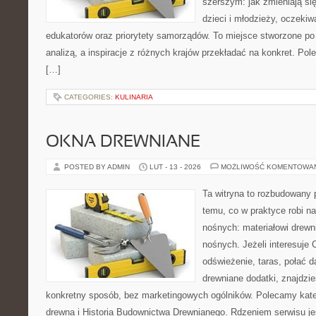
szerszym: jak zmieniają si
dzieci i młodzieży, oczeki
edukatorów oraz priorytety samorządów. To miejsce stworzone po 
analizą, a inspiracje z różnych krajów przekładać na konkret. P
[…]
CATEGORIES:
KULINARIA
OKNA DREWNIANE
POSTED BY ADMIN
LUT - 13 - 2026
MOŻLIWOŚĆ KOMENTOWA
Ta witryna to rozbudowany 
temu, co w praktyce robi na
nośnych: materiałowi drew
nośnych. Jeżeli interesuje
odświeżenie, taras, połać 
drewniane dodatki, znajdzi
konkretny sposób, bez marketingowych ogólników. Polecamy kate
drewna i Historia Budownictwa Drewnianego. Rdzeniem serwisu jes