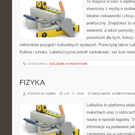
To miejsce w sieci o wędrow
stworzony z myślą o osobac
lokalne ciekawostki i chcą
praktyczny. Znajdziesz tu o
weekend, a także pomysły 
przestrzeń dla tych, którzy 
miłośników przygód i kulturalnych wydarzeń. Przeczytaj także Lub
Kultura i sztuka. Lubelszczyzna potrafi zaskakiwać: raz kusi nas
CATEGORIES:
SOCZEWKI KONTAKTOWE
FIZYKA
POSTED BY ADMIN
LUT - 5 - 2026
MOŻLIWOŚĆ KOMENTOWAN
Lulitulisie to platforma ed
maluchach oraz o rodzicach
naukę w sposób łagodny. T
informacje są podawane jak
zamieniają się w satysfakcj