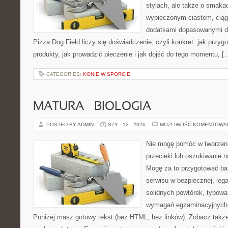
stylach, ale także o smakac
wypieczonym ciastem, ciąg
dodatkami dopasowanymi do
Pizza Dog Field liczy się doświadczenie, czyli konkret: jak przyg
produkty, jak prowadzić pieczenie i jak dojść do tego momentu, [
CATEGORIES:
KONIE W SPORCIE
MATURA – BIOLOGIA
POSTED BY ADMIN
STY - 12 - 2026
MOŻLIWOŚĆ KOMENTOWA
Nie mogę pomóc w tworzeniu
przecieki lub oszukiwanie 
Mogę za to przygotować bar
serwisu w bezpiecznej, lega
solidnych powtórek, typowa
wymagań egzaminacyjnych 
Poniżej masz gotowy tekst (bez HTML, bez linków). Zobacz takż