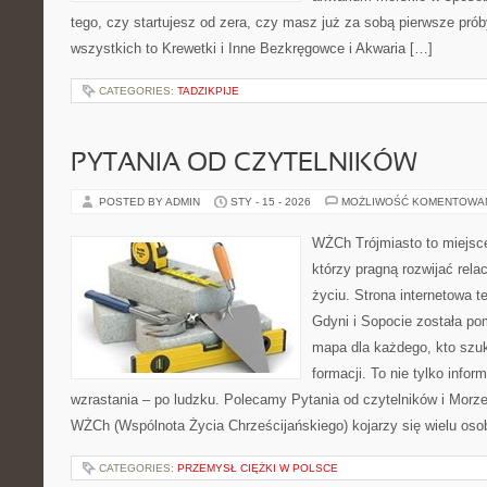
tego, czy startujesz od zera, czy masz już za sobą pierwsze prób
wszystkich to Krewetki i Inne Bezkręgowce i Akwaria […]
CATEGORIES:
TADZIKPIJE
PYTANIA OD CZYTELNIKÓW
POSTED BY ADMIN
STY - 15 - 2026
MOŻLIWOŚĆ KOMENTOWA
WŻCh Trójmiasto to miejsce
którzy pragną rozwijać rel
życiu. Strona internetowa 
Gdyni i Sopocie została po
mapa dla każdego, kto szu
formacji. To nie tylko infor
wzrastania – po ludzku. Polecamy Pytania od czytelników i Morze 
WŻCh (Wspólnota Życia Chrześcijańskiego) kojarzy się wielu os
CATEGORIES:
PRZEMYSŁ CIĘŻKI W POLSCE