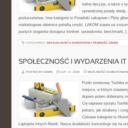
trafne decyzje, a także o ty
sprawdzonej porady wtedy,
posłuszeństwa. Inne kategorie to Poradniki zakupowe i Płyty głó
marketingowe obietnice potrafią zmylić, LAKOM stawia na zrozum
pustych sloganów dostajesz konkret: sprawdzenia, benchmarki, [
CATEGORIES:
SEKSUALNOŚĆ A SAMOOCENA I PEWNOŚĆ SIEBIE
SPOŁECZNOŚĆ I WYDARZENIA IT
POSTED BY ADMIN
LUT - 6 - 2026
MOŻLIWOŚĆ KOMENTOWAN
Punkt serwisowy Toshiba w 
miejsce, w którym stawiamy
dopiero potem dobieramy roz
Cię naprawa sprzętu Toshib
pokaże, jak działamy i cz
Ciekawe kategorie to Histo
Laptopów Innych Marek. Nasza działalność koncentruje się na ur