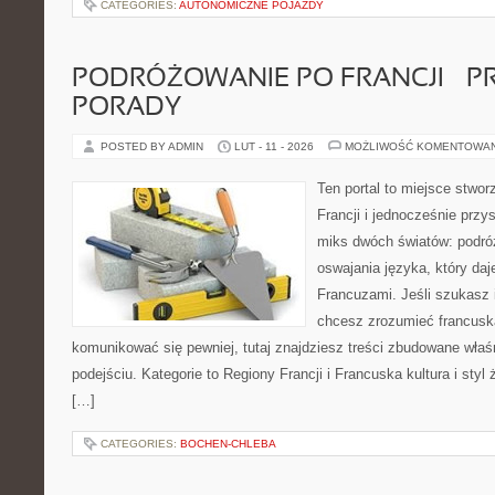
CATEGORIES:
AUTONOMICZNE POJAZDY
PODRÓŻOWANIE PO FRANCJI – 
PORADY
POSTED BY ADMIN
LUT - 11 - 2026
MOŻLIWOŚĆ KOMENTOWA
Ten portal to miejsce stwor
Francji i jednocześnie przy
miks dwóch światów: podróż
oswajania języka, który d
Francuzami. Jeśli szukasz 
chcesz zrozumieć francusk
komunikować się pewniej, tutaj znajdziesz treści zbudowane wł
podejściu. Kategorie to Regiony Francji i Francuska kultura i styl
[…]
CATEGORIES:
BOCHEN-CHLEBA