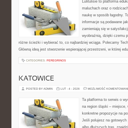
Lulitulisie to platforma ed
maluchach oraz o rodzicach
naukę w sposób łagodny. T
informacje są podawane jak
zamieniają się w satysfakcj
wyobraźnią, dzięki czemu 
różne ścieżki i wybierać to, co najbardziej wciąga. Polecamy Tech
Główną ideą jest stworzenie wspierającej przestrzeni, w której e
CATEGORIES:
PEREGRINOS
KATOWICE
POSTED BY ADMIN
LUT - 4 - 2026
MOŻLIWOŚĆ KOMENTOWAN
Ta platforma to serwis o 
na region śląski – miejsce
konkretne propozycje na po
Jeśli polujesz na gotowych
albo dłuższych tras, znajdz