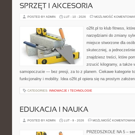
SPRZĘT I AKCESORIA
POSTED BY ADMIN
LUT - 10 - 2026
MOŻLIWOŚĆ KOMENTOWA
o2fit.pl to klub fitness, kt
narzędziami do zmiany sylwe
miejsce stworzone dla osób
skuteczniej, a jednocześnie
znajdziesz treści, które p
zrzucić kilogramy, a także 
samopoczucie — bez presji, za to z planem. Ciekawe kategorie to
funkcjonalny i mobility. Idea o2fit.pl opiera się na prostym założen
CATEGORIES:
INNOWACJE I TECHNOLOGIE
EDUKACJA I NAUKA
POSTED BY ADMIN
LUT - 9 - 2026
MOŻLIWOŚĆ KOMENTOWAN
PRZEDSZKOLE NA 5 – serw