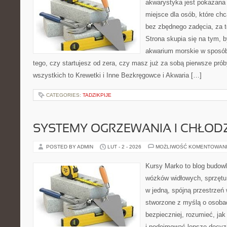
akwarystyka jest pokazana 
miejsce dla osób, które ch
bez zbędnego zadęcia, za t
Strona skupia się na tym, 
akwarium morskie w sposób
tego, czy startujesz od zera, czy masz już za sobą pierwsze prób
wszystkich to Krewetki i Inne Bezkręgowce i Akwaria […]
CATEGORIES:
TADZIKPIJE
SYSTEMY OGRZEWANIA I CHŁOD
POSTED BY ADMIN
LUT - 2 - 2026
MOŻLIWOŚĆ KOMENTOWAN
Kursy Marko to blog budowl
wózków widłowych, sprzętu
w jedną, spójną przestrzeń
stworzone z myślą o osoba
bezpieczniej, rozumieć, jak 
i podejmować lepsze decyzj