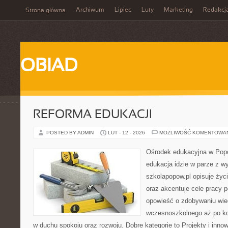
Archiwum
Lipiec
Luty
Marketing
Redakcj
Strona główna
OBIAD
REFORMA EDUKACJI
POSTED BY ADMIN
LUT - 12 - 2026
MOŻLIWOŚĆ KOMENTOWA
Ośrodek edukacyjna w Popo
edukacja idzie w parze z 
szkolapopow.pl opisuje życ
oraz akcentuje cele pracy 
opowieść o zdobywaniu wie
wczesnoszkolnego aż po ko
w duchu spokoju oraz rozwoju. Dobre kategorie to Projekty i inno