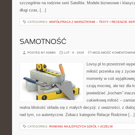
szczególnie na rodzinie serii Satellite. Modele biznesowe i klasyc
długi czas, […]
CATEGORIES:
WSPÓŁPRACA Z WARSZTATAMI – TESTY I RECENZJE SE
SAMOTNOŚĆ
POSTED BY ADMIN
LUT - 6 - 2026
MOŻLIWOŚĆ KOMENTOWAN
Lovsy.pl to przestrzeń wyp
miłość przenika się z życie
momenty w coś wyjątkowego.
czują mocniej, ale też dla 
powiedzieć „kocham” inaczej
cukierkową miłość – zamias
realna bliskość składa się z małych decyzji: z uważności, z dialog
nad tym, co autentyczne. Zobacz kategorie Relacje Rodzinne […]
CATEGORIES:
RANKING NAJLEPSZYCH SZKÓŁ I UCZELNI