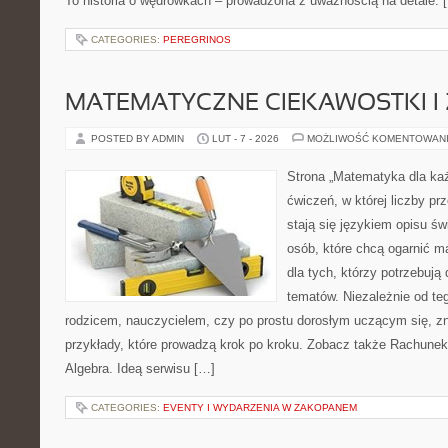
To historia o wędrówkach – prowadzona z uważnością na detale. 
CATEGORIES:
PEREGRINOS
MATEMATYCZNE CIEKAWOSTKI I
POSTED BY ADMIN
LUT - 7 - 2026
MOŻLIWOŚĆ KOMENTOWAN
Strona „Matematyka dla każ
ćwiczeń, w której liczby pr
stają się językiem opisu świ
osób, które chcą ogarnić m
dla tych, którzy potrzebują
tematów. Niezależnie od te
rodzicem, nauczycielem, czy po prostu dorosłym uczącym się, zn
przykłady, które prowadzą krok po kroku. Zobacz także Rachune
Algebra. Ideą serwisu […]
CATEGORIES:
EVENTY I WYDARZENIA W ZAKOPANEM