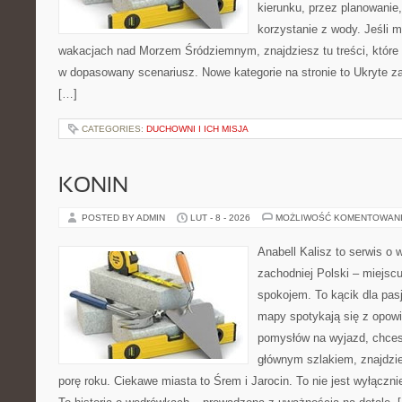
kierunku, przez planowanie
korzystanie z wody. Jeśli 
wakacjach nad Morzem Śródziemnym, znajdziesz tu treści, któr
w dopasowany scenariusz. Nowe kategorie na stronie to Ukryte zat
[…]
CATEGORIES:
DUCHOWNI I ICH MISJA
KONIN
POSTED BY ADMIN
LUT - 8 - 2026
MOŻLIWOŚĆ KOMENTOWAN
Anabell Kalisz to serwis o
zachodniej Polski – miejscu
spokojem. To kącik dla pas
mapy spotykają się z opowi
pomysłów na wyjazd, chces
głównym szlakiem, znajdzi
porę roku. Ciekawe miasta to Śrem i Jarocin. To nie jest wyłączn