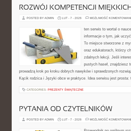
ROZWÓJ KOMPETENCJI MIĘKKIC
POSTED BY ADMIN
LUT - 7 - 2026
MOŻLIWOŚĆ KOMENTOWAN
ten serwis to wortal o nauc
informacje o tym, jak uczyć
To miejsce stworzone z myś
oraz edukatorach, którzy c
zdalnych lekcji. Jeśli inter
pustych haseł, znajdziesz t
prowadzą krok po kroku dobrych nawyków i sprawdzonych rozwiąz
Kącik rodzica i Języki obce w praktyce. Idea serwisu jest prosta
CATEGORIES:
PREZENTY ŚWIĄTECZNE
PYTANIA OD CZYTELNIKÓW
POSTED BY ADMIN
LUT - 7 - 2026
MOŻLIWOŚĆ KOMENTOWAN
Przewodnik po ogólnym roz