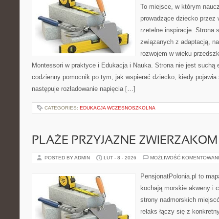
To miejsce, w którym naucz
prowadzące dziecko przez 
rzetelne inspiracje. Strona
związanych z adaptacją, nas
rozwojem w wieku przedsz
Montessori w praktyce i Edukacja i Nauka. Strona nie jest suchą 
codzienny pomocnik po tym, jak wspierać dziecko, kiedy pojawia
następuje rozładowanie napięcia […]
CATEGORIES:
EDUKACJA WCZESNOSZKOLNA
PLAŻE PRZYJAZNE ZWIERZAKOM
POSTED BY ADMIN
LUT - 8 - 2026
MOŻLIWOŚĆ KOMENTOWAN
PensjonatPolonia.pl to mapa
kochają morskie akweny i 
strony nadmorskich miejsc
relaks łączy się z konkret