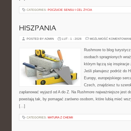
CATEGORIES:
POCZUCIE SENSU I CEL ŻYCIA
HISZPANIA
POSTED BY ADMIN
LUT - 1 - 2026
MOŻLIWOŚĆ KOMENTOWAN
Rushmore to blog turystycz
osobach spragnionych wraże
którym łączą się inspiracj
Jeśli planujesz podróż do H
Europy, europejskiego serca
Czech, znajdziesz tu szero
zaplanować wyjazd od A do Z. Na Rushmore najważniejsze jest d
powstają tak, by pomagać zarówno osobom, które lubią mieć wszys
[…]
CATEGORIES:
MATURA Z CHEMII