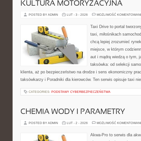
KULTURA MOTORYZACYJNA
POSTED BY ADMIN
LUT - 3 - 2026
MOŻLIWOŚĆ KOMENTOWAN
Taxi Drive to portal tworz
taxi, miłośnikach samochod
chcą lepiej zrozumieć ryne
miejsce, w którym codzienn
aut i mądrą wiedzą o tym, 
taksówka: od selekcji sam
klienta, aż po bezpieczeństwo na drodze i sens ekonomiczny pra
taksówkarzy i Poradniki dla kierowców. Ten serwis opisuje taxi ni
CATEGORIES:
PODSTAWY CYBERBEZPIECZEŃSTWA
CHEMIA WODY I PARAMETRY
POSTED BY ADMIN
LUT - 2 - 2026
MOŻLIWOŚĆ KOMENTOWAN
Akwa-Pro to serwis dla akw