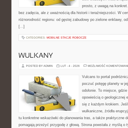
prosto, z uwagą na konkret
bez zadęcia, ale z uważnością dla historii i teraźniejszości. W ce
różnorodność regionu: od gęstej zabudowy po zielone enklawy, od i
[…]
CATEGORIES:
MOBILNE STACJE ROBOCZE
WULKANY
POSTED BY ADMIN
LUT - 4 - 2026
MOŻLIWOŚĆ KOMENTOWAN
Vulcans to portal podróżnic
poczuć potęgę planety w jej
odsłonie. To miejsce, gdzie
opowieścią o geologicznej e
się z każdym krokiem. Jeśli
wulkaniczne, źródła erupcy
tu konkretne wskazówki do planowania tras, a także praktyczne d
pomagają przeżyć przygodę z głową. Strona powstała z myślą o ty