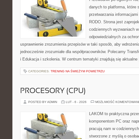
danych to platforma, które
przetwarzania informacjami
RODO. Strona jest zaproje
codziennych wyzwaniach w 
odpowiedzialnych za ochron
usprawnienie zrozumienia przepisów w taki sposób, aby wdrożenia
jednocześnie zrozumiałe dla współpracowników. Polecamy Trans
i Edukacja i szkolenia. W centrum tematyki znajdują się aktualne
CATEGORIES:
TRENING NA ŚWIEŻYM POWIETRZU
PROCESORY (CPU)
POSTED BY ADMIN
LUT - 6 - 2026
MOŻLIWOŚĆ KOMENTOWAN
LAKOM to praktyczna prze
komponentom PC oraz napr
pracują nam w codziennych
stworzone z myślą o osoba