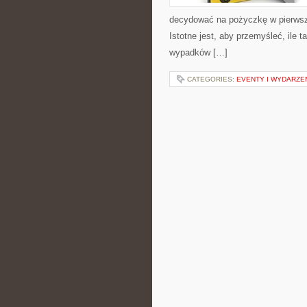
decydować na pożyczkę w pierwsze
Istotne jest, aby przemyśleć, ile
wypadków […]
CATEGORIES:
EVENTY I WYDARZE