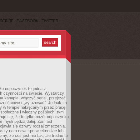
SCRIBE
FACEBOOK
TWITTER
że odpoczynek to jedna z
ch czynności na świecie. Wystarczy
na kanapie, włączyć serial, przejrzeć
cznościowe i „wyluzować”. Jednak im
my w tempie nakręcanym przez pracę,
 społeczne i wieczny pośpiech, tym
zuje się, że to tylko pozór odpoczynku.
ale myśli pędzą dalej. Zamiast
pojawia się dziwny rodzaj zmęczenia,
zyszy nam nawet po weekendzie lub
emy, że coś jest nie tak, ale trudno to