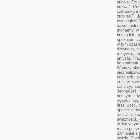
urlopie. Czuj
nazwać. Prze
człowieka mi
zrobiłeś?”, 
osiągnąłeś?”
nawet jeśli n
momenty, w k
budzą lęk i 
spokojem, z
w tym czasi
dziwnego, ż
rozrywkę, kt
umysłu. Pra
bo konfrontu
W ciszy sły
niezrealizo
relacjach, l
że łatwiej w
zanurzyć się
Jednak jeśli 
naszym jedy
wysyłać syg
drażliwość, 
spadek moty
„dość”. Cora
uważności, 
widzą w tym
realne potrz
zamieniał si
świcie. Chod