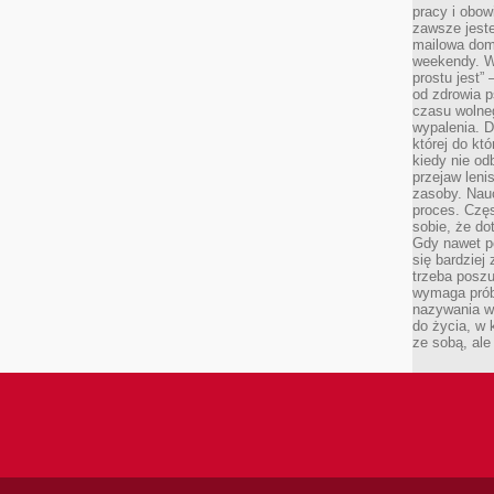
pracy i obow
zawsze jeste
mailowa dom
weekendy. Wi
prostu jest” 
od zdrowia 
czasu wolneg
wypalenia. D
której do kt
kiedy nie od
przejaw leni
zasoby. Nau
proces. Czę
sobie, że do
Gdy nawet po
się bardziej
trzeba poszu
wymaga prób
nazywania wł
do życia, w 
ze sobą, ale 