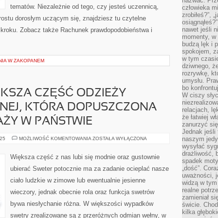
nazwać. Prze
tematów. Niezależnie od tego, czy jesteś uczennicą,
człowieka mi
zrobiłeś?”, 
rostu dorosłym uczącym się, znajdziesz tu czytelne
osiągnąłeś?”
nawet jeśli n
o kroku. Zobacz także Rachunek prawdopodobieństwa i
momenty, w k
budzą lęk i 
spokojem, z
w tym czasi
NIA W ZAKOPANEM
dziwnego, ż
rozrywkę, kt
umysłu. Pra
bo konfrontu
KSZA CZĘŚĆ ODZIEŻY
W ciszy sły
niezrealizo
EJ, KTÓRA DOPUSZCZONA
relacjach, l
że łatwiej w
AŻY W PAŃSTWIE
zanurzyć się
Jednak jeśli 
STANOWCZA
naszym jedy
025
MOŻLIWOŚĆ KOMENTOWANIA
ZOSTAŁA WYŁĄCZONA
WIĘKSZA
wysyłać syg
CZĘŚĆ
drażliwość, 
ODZIEŻY
Większa część z nas lubi się modnie oraz gustownie
WYKORZYSTYWANEJ,
spadek moty
KTÓRA
„dość”. Cora
ubierać Sweter potocznie ma za zadanie ocieplać nasze
DOPUSZCZONA
uważności, 
JEST
ciało ludzkie w zimowe lub ewentualnie jesienne
DO
widzą w tym
SPRZEDAŻY
realne potrz
wieczory, jednak obecnie rola oraz funkcja swetrów
W
zamieniał si
PAŃSTWIE
bywa niesłychanie różna. W większości wypadków
świcie. Chod
kilka głębo
swetry zrealizowane są z przeróżnych odmian wełny, w