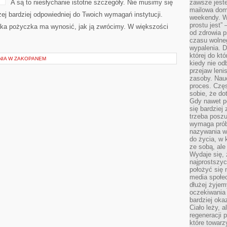
A są to niesłychanie istotne szczegóły. Nie musimy się
zawsze jeste
mailowa dom
j bardziej odpowiedniej do Twoich wymagań instytucji.
weekendy. Wi
prostu jest” 
 taka pożyczka ma wynosić, jak ją zwrócimy. W większości
od zdrowia 
czasu wolneg
wypalenia. D
której do kt
NIA W ZAKOPANEM
kiedy nie od
przejaw leni
zasoby. Nau
proces. Czę
sobie, że do
Gdy nawet po
się bardziej
trzeba poszu
wymaga prób
nazywania wł
do życia, w 
ze sobą, ale 
Wydaje się, 
najprostszy
położyć się 
media społe
dłużej żyje
oczekiwania
bardziej oka
Ciało leży, 
regeneracji 
które towar