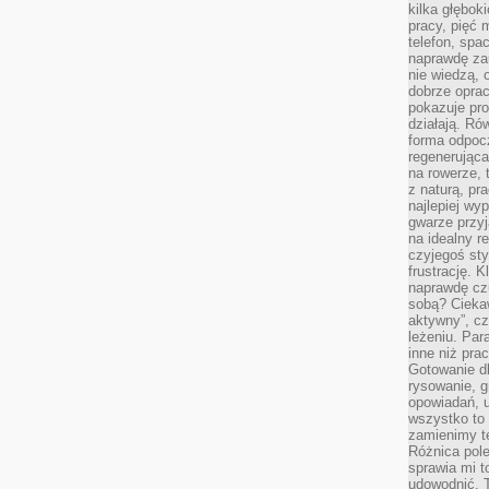
kilka głębo
pracy, pięć 
telefon, spa
naprawdę za
nie wiedzą,
dobrze opr
pokazuje pro
działają. Ró
forma odpoc
regenerująca
na rowerze, 
z naturą, pr
najlepiej wy
gwarze przyja
na idealny r
czyjegoś st
frustrację. 
naprawdę czu
sobą? Cieka
aktywny”, czy
leżeniu. Par
inne niż prac
Gotowanie dl
rysowanie, g
opowiadań, u
wszystko to 
zamienimy te
Różnica pole
sprawia mi t
udowodnić. 