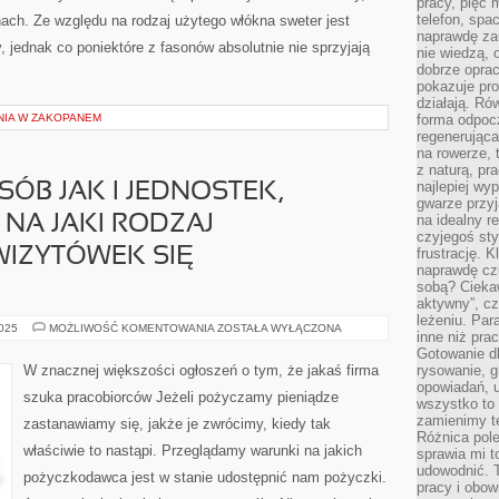
pracy, pięć 
telefon, spa
ach. Ze względu na rodzaj użytego włókna sweter jest
naprawdę za
, jednak co poniektóre z fasonów absolutnie nie sprzyjają
nie wiedzą,
dobrze opr
pokazuje pro
działają. Ró
NIA W ZAKOPANEM
forma odpoc
regenerująca
na rowerze, 
z naturą, pr
najlepiej wy
ÓB JAK I JEDNOSTEK,
gwarze przyja
na idealny r
 NA JAKI RODZAJ
czyjegoś st
WIZYTÓWEK SIĘ
frustrację. 
naprawdę czu
sobą? Cieka
aktywny”, czy
leżeniu. Par
BARDZO
2025
MOŻLIWOŚĆ KOMENTOWANIA
ZOSTAŁA WYŁĄCZONA
inne niż prac
DUŻO
OSÓB
Gotowanie dl
JAK
W znacznej większości ogłoszeń o tym, że jakaś firma
rysowanie, g
I
opowiadań, u
JEDNOSTEK,
szuka pracobiorców Jeżeli pożyczamy pieniądze
ZASTANAWIA
wszystko to 
SIĘ
zamienimy te
zastanawiamy się, jakże je zwrócimy, kiedy tak
NA
Różnica pole
JAKI
właściwie to nastąpi. Przeglądamy warunki na jakich
RODZAJ
sprawia mi t
PUBLIKOWANIA
udowodnić. 
WIZYTÓWEK
pożyczkodawca jest w stanie udostępnić nam pożyczki.
pracy i obow
SIĘ
ZDECYDOWAĆ