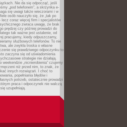
iązkach. Nie da się odpocząć, jeśli
śmy „pod telefonem”, a skrzynka e-
aga się uwagi także wieczorami i w
ele osób nauczyło się, że „tak po
– lecz coraz więcej firm i specjalistów
psychicznego zwraca uwagę, że brak
o prędzej czy później prowadzi do
latego tak ważne jest ustalenie, od
órej pracujemy, kiedy odpuszczamy,
bieramy służbowych telefonów. To nie
stwa, ale zwykła troska o własne
czenie się prawdziwego odpoczynku to
sto zaczyna się od uświadomienia
tychczasowe strategie nie działają.
 weekendzie „nicnierobienia” czujemy
 zmęczeni niż przed nim, to znak, że
kać innych rozwiązań. I choć to
owania, popełniania błędów i
asnych potrzeb, ostatecznie prowadzi
którym praca i odpoczynek nie walczą
się uzupełniają.