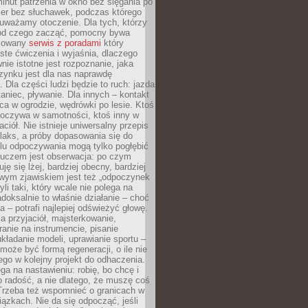
minut patrzenia w okno bez sięgania po
cer bez słuchawek, podczas którego
uważamy otoczenie. Dla tych, którzy
 od czego zacząć, pomocny bywa
acowany
serwis z poradami
który
ste ćwiczenia i wyjaśnia, dlaczego
wnie istotne jest rozpoznanie, jaka
zynku jest dla nas naprawdę
. Dla części ludzi będzie to ruch: jazda
taniec, pływanie. Dla innych – kontakt
aca w ogrodzie, wędrówki po lesie. Ktoś
poczywa w samotności, ktoś inny w
ciół. Nie istnieje uniwersalny przepis
elaks, a próby dopasowania się do
ylu odpoczywania mogą tylko pogłębić
Kluczem jest obserwacja: po czym
ję się lżej, bardziej obecny, bardziej
wym zjawiskiem jest też „odpoczynek
li taki, który wcale nie polega na
adoksalnie to właśnie działanie – choć
a – potrafi najlepiej odświeżyć głowę.
a przyjaciół, majsterkowanie,
ranie na instrumencie, pisanie
kładanie modeli, uprawianie sportu –
może być formą regeneracji, o ile nie
go w kolejny projekt do odhaczenia.
ga na nastawieniu: robię, bo chcę i
o radość, a nie dlatego, że muszę coś
Trzeba też wspomnieć o granicach w
iązkach. Nie da się odpocząć, jeśli