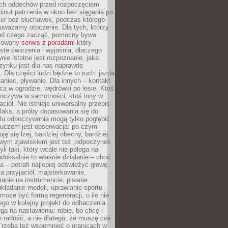
kich oddechów przed rozpoczęciem
minut patrzenia w okno bez sięgania po
cer bez słuchawek, podczas którego
uważamy otoczenie. Dla tych, którzy
 od czego zacząć, pomocny bywa
acowany
serwis z poradami
który
ste ćwiczenia i wyjaśnia, dlaczego
wnie istotne jest rozpoznanie, jaka
zynku jest dla nas naprawdę
. Dla części ludzi będzie to ruch: jazda
taniec, pływanie. Dla innych – kontakt
aca w ogrodzie, wędrówki po lesie. Ktoś
poczywa w samotności, ktoś inny w
ciół. Nie istnieje uniwersalny przepis
elaks, a próby dopasowania się do
ylu odpoczywania mogą tylko pogłębić
Kluczem jest obserwacja: po czym
ję się lżej, bardziej obecny, bardziej
wym zjawiskiem jest też „odpoczynek
li taki, który wcale nie polega na
adoksalnie to właśnie działanie – choć
a – potrafi najlepiej odświeżyć głowę.
a przyjaciół, majsterkowanie,
ranie na instrumencie, pisanie
kładanie modeli, uprawianie sportu –
może być formą regeneracji, o ile nie
go w kolejny projekt do odhaczenia.
ga na nastawieniu: robię, bo chcę i
o radość, a nie dlatego, że muszę coś
Trzeba też wspomnieć o granicach w