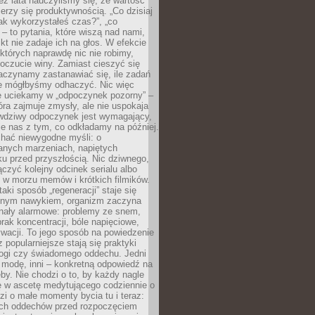
z lata nauczyliśmy się, że wartość
erzy się produktywnością. „Co dzisiaj
„jak wykorzystałeś czas?”, „co
 – to pytania, które wiszą nad nami,
ikt nie zadaje ich na głos. W efekcie
tórych naprawdę nic nie robimy,
poczucie winy. Zamiast cieszyć się
aczynamy zastanawiać się, ile zadań
e mógłbyśmy odhaczyć. Nic więc
e uciekamy w „odpoczynek pozorny” –
óra zajmuje zmysły, ale nie uspokaja
wdziwy odpoczynek jest wymagający,
je nas z tym, co odkładamy na później.
chać niewygodne myśli: o
wanych marzeniach, napiętych
ęku przed przyszłością. Nic dziwnego,
łączyć kolejny odcinek serialu albo
 w morzu memów i krótkich filmików.
taki sposób „regeneracji” staje się
nym nawykiem, organizm zaczyna
nały alarmowe: problemy ze snem,
brak koncentracji, bóle napięciowe,
wacji. To jego sposób na powiedzenie
z popularniejsze stają się praktyki
jogi czy świadomego oddechu. Jedni
 modę, inni – konkretną odpowiedź na
eby. Nie chodzi o to, by każdy nagle
ę w ascetę medytującego codziennie o
zi o małe momenty bycia tu i teraz:
kich oddechów przed rozpoczęciem