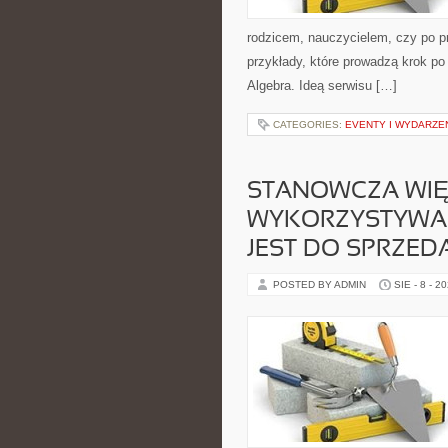
rodzicem, nauczycielem, czy po p
przykłady, które prowadzą krok p
Algebra. Ideą serwisu […]
CATEGORIES:
EVENTY I WYDARZE
STANOWCZA WIĘ
WYKORZYSTYWAN
JEST DO SPRZED
POSTED BY ADMIN
SIE - 8 - 2