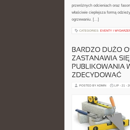
przeróżnych odcieniach oraz fason
właściwie cieplejsza formą odzieży
ogrzewaniu. […]
CATEGORIES:
EVENTY I WYDARZE
BARDZO DUŻO OS
ZASTANAWIA SIĘ
PUBLIKOWANIA 
ZDECYDOWAĆ
POSTED BY ADMIN
LIP - 21 - 