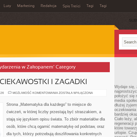
Luty
Marketing
Redakcja
Tagi
Tagi
Spis Treści
SUB
 Wydarzenia w Zakopanem’ Category
IEKAWOSTKI I ZAGADKI
Wydaje się, 
najprostszy
MATEMATYCZNE
026
MOŻLIWOŚĆ KOMENTOWANIA
ZOSTAŁA WYŁĄCZONA
położyć się 
CIEKAWOSTKI
I
media społe
ZAGADKI
Strona „Matematyka dla każdego” to miejsce do
dłużej żyje
oczekiwania
ćwiczeń, w której liczby przestają być straszakiem, a
bardziej oka
Ciało leży, 
stają się językiem opisu świata. To zbiór materiałów dla
regeneracji 
osób, które chcą ogarnić matematykę od podstaw, oraz
które towar
urlopie. Czuj
dla tych, którzy potrzebują doszlifowania konkretnych