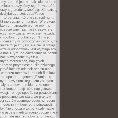
emy, że coś jest nie tak, ale trudno to
z lata nauczyliśmy się, że wartość
erzy się produktywnością. „Co dzisiaj
„jak wykorzystałeś czas?”, „co
 – to pytania, które wiszą nad nami,
ikt nie zadaje ich na głos. W efekcie
tórych naprawdę nic nie robimy,
poczucie winy. Zamiast cieszyć się
aczynamy zastanawiać się, ile zadań
e mógłbyśmy odhaczyć. Nic więc
e uciekamy w „odpoczynek pozorny” –
óra zajmuje zmysły, ale nie uspokaja
wdziwy odpoczynek jest wymagający,
je nas z tym, co odkładamy na później.
chać niewygodne myśli: o
wanych marzeniach, napiętych
ęku przed przyszłością. Nic dziwnego,
łączyć kolejny odcinek serialu albo
 w morzu memów i krótkich filmików.
taki sposób „regeneracji” staje się
nym nawykiem, organizm zaczyna
nały alarmowe: problemy ze snem,
brak koncentracji, bóle napięciowe,
wacji. To jego sposób na powiedzenie
z popularniejsze stają się praktyki
jogi czy świadomego oddechu. Jedni
 modę, inni – konkretną odpowiedź na
eby. Nie chodzi o to, by każdy nagle
ę w ascetę medytującego codziennie o
zi o małe momenty bycia tu i teraz: