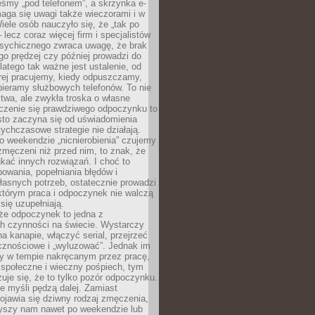
śmy „pod telefonem”, a skrzynka e-
aga się uwagi także wieczorami i w
ele osób nauczyło się, że „tak po
– lecz coraz więcej firm i specjalistów
psychicznego zwraca uwagę, że brak
o prędzej czy później prowadzi do
latego tak ważne jest ustalenie, od
órej pracujemy, kiedy odpuszczamy,
bieramy służbowych telefonów. To nie
stwa, ale zwykła troska o własne
czenie się prawdziwego odpoczynku to
sto zaczyna się od uświadomienia
tychczasowe strategie nie działają.
 weekendzie „nicnierobienia” czujemy
 zmęczeni niż przed nim, to znak, że
kać innych rozwiązań. I choć to
owania, popełniania błędów i
asnych potrzeb, ostatecznie prowadzi
którym praca i odpoczynek nie walczą
się uzupełniają.
że odpoczynek to jedna z
ch czynności na świecie. Wystarczy
na kanapie, włączyć serial, przejrzeć
cznościowe i „wyluzować”. Jednak im
my w tempie nakręcanym przez pracę,
 społeczne i wieczny pośpiech, tym
zuje się, że to tylko pozór odpoczynku.
ale myśli pędzą dalej. Zamiast
pojawia się dziwny rodzaj zmęczenia,
zyszy nam nawet po weekendzie lub