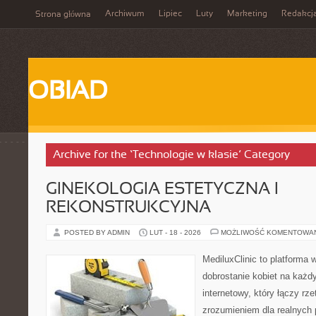
Archiwum
Lipiec
Luty
Marketing
Redakcj
Strona główna
OBIAD
Archive for the ‘Technologie w klasie’ Category
GINEKOLOGIA ESTETYCZNA I
REKONSTRUKCYJNA
POSTED BY ADMIN
LUT - 18 - 2026
MOŻLIWOŚĆ KOMENTOWA
MediluxClinic to platforma 
dobrostanie kobiet na każdy
internetowy, który łączy rz
zrozumieniem dla realnych 