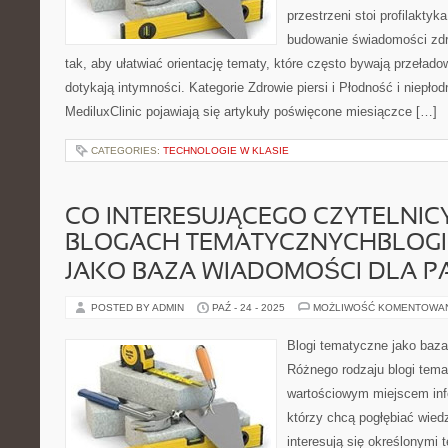
przestrzeni stoi profilakty
budowanie świadomości zdr
tak, aby ułatwiać orientację tematy, które często bywają przeład
dotykają intymności. Kategorie Zdrowie piersi i Płodność i niepł
MediluxClinic pojawiają się artykuły poświęcone miesiączce […]
CATEGORIES:
TECHNOLOGIE W KLASIE
CO INTERESUJĄCEGO CZYTELNIC
BLOGACH TEMATYCZNYCHBLOGI
JAKO BAZA WIADOMOŚCI DLA 
POSTED BY ADMIN
PAŹ - 24 - 2025
MOŻLIWOŚĆ KOMENTOWA
Blogi tematyczne jako baza
Różnego rodzaju blogi tem
wartościowym miejscem info
którzy chcą pogłębiać wied
interesują się określonymi 