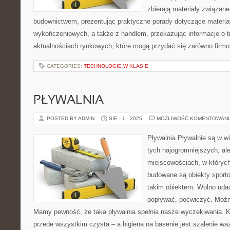
zbierają materiały związan
budownictwem, prezentując praktyczne porady dotyczące materiał
wykończeniowych, a także z handlem, przekazując informacje o tr
aktualnościach rynkowych, które mogą przydać się zarówno firmo
CATEGORIES:
TECHNOLOGIE W KLASIE
PŁYWALNIA
POSTED BY ADMIN
SIE - 1 - 2025
MOŻLIWOŚĆ KOMENTOWAN
Pływalnia Pływalnie są w wi
tych najogromniejszych, al
miejscowościach, w których
budowane są obiekty sporto
takim obiektem. Wolno udać
popływać, poćwiczyć. Możn
Mamy pewność, że taka pływalnia spełnia nasze wyczekiwania. K
przede wszystkim czysta – a higiena na basenie jest szalenie w