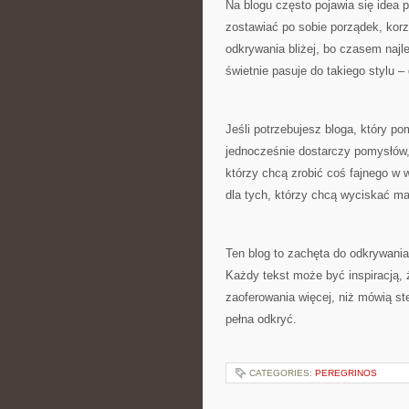
Na blogu często pojawia się idea
zostawiać po sobie porządek, korz
odkrywania bliżej, bo czasem najl
świetnie pasuje do takiego stylu –
Jeśli potrzebujesz bloga, który p
jednocześnie dostarczy pomysłów, t
którzy chcą zrobić coś fajnego w w
dla tych, którzy chcą wyciskać m
Ten blog to zachęta do odkrywania 
Każdy tekst może być inspiracją, 
zaoferowania więcej, niż mówią s
pełna odkryć.
CATEGORIES:
PEREGRINOS