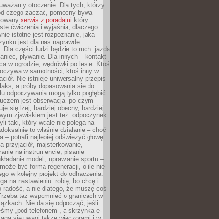
uważamy otoczenie. Dla tych, którzy
 od czego zacząć, pomocny bywa
acowany
serwis z poradami
który
ste ćwiczenia i wyjaśnia, dlaczego
wnie istotne jest rozpoznanie, jaka
zynku jest dla nas naprawdę
. Dla części ludzi będzie to ruch: jazda
taniec, pływanie. Dla innych – kontakt
aca w ogrodzie, wędrówki po lesie. Ktoś
poczywa w samotności, ktoś inny w
ciół. Nie istnieje uniwersalny przepis
elaks, a próby dopasowania się do
ylu odpoczywania mogą tylko pogłębić
Kluczem jest obserwacja: po czym
ję się lżej, bardziej obecny, bardziej
wym zjawiskiem jest też „odpoczynek
li taki, który wcale nie polega na
adoksalnie to właśnie działanie – choć
a – potrafi najlepiej odświeżyć głowę.
a przyjaciół, majsterkowanie,
ranie na instrumencie, pisanie
kładanie modeli, uprawianie sportu –
może być formą regeneracji, o ile nie
go w kolejny projekt do odhaczenia.
ga na nastawieniu: robię, bo chcę i
o radość, a nie dlatego, że muszę coś
Trzeba też wspomnieć o granicach w
iązkach. Nie da się odpocząć, jeśli
śmy „pod telefonem”, a skrzynka e-
aga się uwagi także wieczorami i w