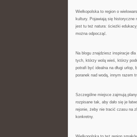
Wielkopolska to region o wielowar
kultury. Pojawiają się historyczne
jest tu też natura: ścieżki edukacy
można odpocząć.
Na blogu znajdziesz inspiracje dl
tych, którzy wolą wieś, którzy po
potrafi być idealna na długi urlo
poranek nad wodą, innym razem tr
Szczególne miejsce zajmują plany 
rozpisane tak, aby dało się je ła
rejonie, żeby nie tracić czasu na
konkretny.
Wielkopolska to też region smaków