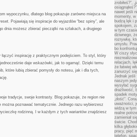
zrobiłeś?”, 
osiągnąłeś?”
nawet jeśli n
mom wypoczynku, dlatego blog pokazuje zarówno miejsca na
momenty, w k
budzą lęk i 
reset. Pojawiają się inspiracje do wyjazdów “bez spiny”, ale
spokojem, z
o dnia możesz zbierać pieczątki na szlakach, a drugiego
w tym czasi
dziwnego, ż
rozrywkę, kt
umysłu. Pra
bo konfrontu
W ciszy sły
 łączyć inspirację z praktycznym podejściem. To styl, który
niezrealizo
relacjach, l
jednocześnie daje wskazówki, jak to ogarnąć. Dzięki temu
że łatwiej w
, które lubią zbierać pomysły do notesu, jak i dla tych,
zanurzyć się
Jednak jeśli 
ację.
naszym jedy
wysyłać syg
drażliwość, 
spadek moty
oje tradycje, swoje kontrasty. Blog pokazuje, że region nie
„dość”. Cora
uważności, 
tóre można poznawać tematycznie. Jednego razu wybierzesz
widzą w tym
wycieczkę rodzinną. I w każdym z tych wariantów znajdziesz
realne potrz
zamieniał si
świcie. Chod
kilka głębo
pracy, pięć 
telefon, spa