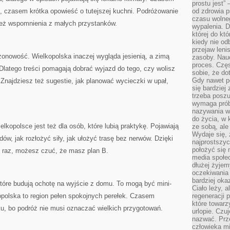
prostu jest” 
, czasem krótka opowieść o tutejszej kuchni. Podróżowanie
od zdrowia 
czasu wolneg
e też wspomnienia z małych przystanków.
wypalenia. D
której do kt
kiedy nie od
przejaw leni
nowość. Wielkopolska inaczej wygląda jesienią, a zimą
zasoby. Nau
proces. Czę
latego treści pomagają dobrać wyjazd do tego, czy wolisz
sobie, że do
Gdy nawet po
Znajdziesz też sugestie, jak planować wycieczki w upał,
się bardziej
trzeba poszu
wymaga prób
nazywania wł
do życia, w 
lkopolsce jest też dla osób, które lubią praktykę. Pojawiają
ze sobą, ale 
Wydaje się, 
dów, jak rozłożyć siły, jak ułożyć trasę bez nerwów. Dzięki
najprostszy
położyć się 
y raz, możesz czuć, że masz plan B.
media społe
dłużej żyje
oczekiwania
bardziej oka
 które budują ochotę na wyjście z domu. To mogą być mini-
Ciało leży, 
opolska to region pełen spokojnych perełek. Czasem
regeneracji 
które towar
u, bo podróż nie musi oznaczać wielkich przygotowań.
urlopie. Czuj
nazwać. Prze
człowieka mi