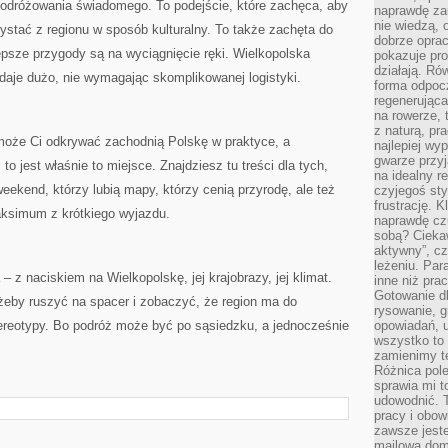
 podróżowania świadomego. To podejście, które zachęca, aby
naprawdę za
nie wiedzą,
ystać z regionu w sposób kulturalny. To także zachęta do
dobrze opr
epsze przygody są na wyciągnięcie ręki. Wielkopolska
pokazuje pro
działają. Ró
 daje dużo, nie wymagając skomplikowanej logistyki.
forma odpoc
regenerująca
na rowerze, 
z naturą, pr
omoże Ci odkrywać zachodnią Polskę w praktyce, a
najlepiej wy
gwarze przyja
o jest właśnie to miejsce. Znajdziesz tu treści dla tych,
na idealny r
eekend, którzy lubią mapy, którzy cenią przyrodę, ale też
czyjegoś st
frustrację. 
aksimum z krótkiego wyjazdu.
naprawdę czu
sobą? Cieka
aktywny”, czy
leżeniu. Par
– z naciskiem na Wielkopolskę, jej krajobrazy, jej klimat.
inne niż prac
Gotowanie dl
żeby ruszyć na spacer i zobaczyć, że region ma do
rysowanie, g
tereotypy. Bo podróż może być po sąsiedzku, a jednocześnie
opowiadań, u
wszystko to 
zamienimy te
Różnica pole
sprawia mi t
udowodnić. 
pracy i obow
zawsze jeste
mailowa dom