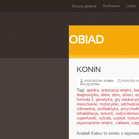
Archiwum
Lipiec
Strona główna
OBIAD
KONIN
POSTED BY ADMIN
POSTED ON
WYŁĄCZONA
Tagi:
apteka
,
aranżacja wnętrz
,
ba
diagnostyka
,
dieta
,
dom
,
dzieci
,
e
formuła 1
,
genetyka
,
gry edukacyj
mieszkanie
,
motocykle
,
odchudza
zdrowotna
,
profilaktyka
,
przychodn
rehabilitacja
,
remont
,
rodzicielstwo
superfoods
,
szkoła
,
szpital
,
trybun
wyposażenie wnętrz
,
zabawa
,
zaj
Anabell Kalisz to serwis o wypraw