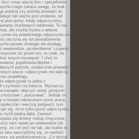
– lecz coraz więcej firm i specjalistów
psychicznego zwraca uwagę, że brak
o prędzej czy później prowadzi do
latego tak ważne jest ustalenie, od
órej pracujemy, kiedy odpuszczamy,
bieramy służbowych telefonów. To nie
stwa, ale zwykła troska o własne
czenie się prawdziwego odpoczynku to
sto zaczyna się od uświadomienia
tychczasowe strategie nie działają.
 weekendzie „nicnierobienia” czujemy
 zmęczeni niż przed nim, to znak, że
kać innych rozwiązań. I choć to
owania, popełniania błędów i
asnych potrzeb, ostatecznie prowadzi
którym praca i odpoczynek nie walczą
się uzupełniają.
że odpoczynek to jedna z
ch czynności na świecie. Wystarczy
na kanapie, włączyć serial, przejrzeć
cznościowe i „wyluzować”. Jednak im
my w tempie nakręcanym przez pracę,
 społeczne i wieczny pośpiech, tym
zuje się, że to tylko pozór odpoczynku.
ale myśli pędzą dalej. Zamiast
pojawia się dziwny rodzaj zmęczenia,
zyszy nam nawet po weekendzie lub
emy, że coś jest nie tak, ale trudno to
z lata nauczyliśmy się, że wartość
erzy się produktywnością. „Co dzisiaj