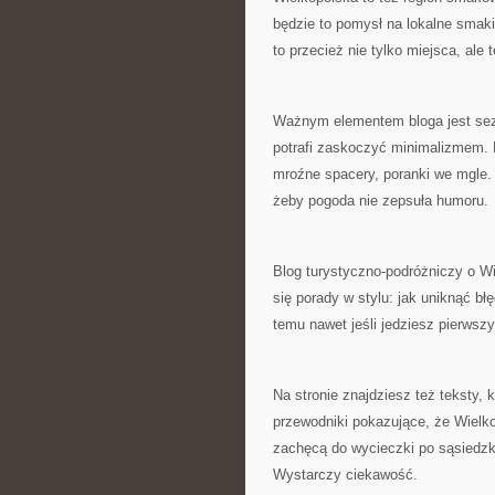
będzie to pomysł na lokalne smaki
to przecież nie tylko miejsca, al
Ważnym elementem bloga jest sezo
potrafi zaskoczyć minimalizmem. D
mroźne spacery, poranki we mgle. 
żeby pogoda nie zepsuła humoru.
Blog turystyczno-podróżniczy o Wie
się porady w stylu: jak uniknąć błę
temu nawet jeśli jedziesz pierwsz
Na stronie znajdziesz też teksty,
przewodniki pokazujące, że Wielk
zachęcą do wycieczki po sąsiedzk
Wystarczy ciekawość.