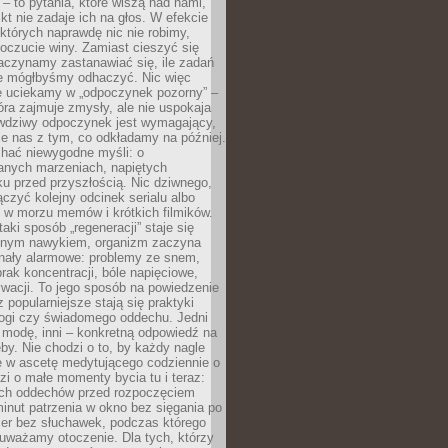
 – to pytania, które wiszą nad nami,
ikt nie zadaje ich na głos. W efekcie
tórych naprawdę nic nie robimy,
poczucie winy. Zamiast cieszyć się
aczynamy zastanawiać się, ile zadań
e mógłbyśmy odhaczyć. Nic więc
e uciekamy w „odpoczynek pozorny” –
óra zajmuje zmysły, ale nie uspokaja
wdziwy odpoczynek jest wymagający,
je nas z tym, co odkładamy na później.
chać niewygodne myśli: o
wanych marzeniach, napiętych
ęku przed przyszłością. Nic dziwnego,
łączyć kolejny odcinek serialu albo
 w morzu memów i krótkich filmików.
taki sposób „regeneracji” staje się
nym nawykiem, organizm zaczyna
nały alarmowe: problemy ze snem,
brak koncentracji, bóle napięciowe,
wacji. To jego sposób na powiedzenie
z popularniejsze stają się praktyki
jogi czy świadomego oddechu. Jedni
 modę, inni – konkretną odpowiedź na
eby. Nie chodzi o to, by każdy nagle
ę w ascetę medytującego codziennie o
zi o małe momenty bycia tu i teraz:
kich oddechów przed rozpoczęciem
minut patrzenia w okno bez sięgania po
cer bez słuchawek, podczas którego
uważamy otoczenie. Dla tych, którzy