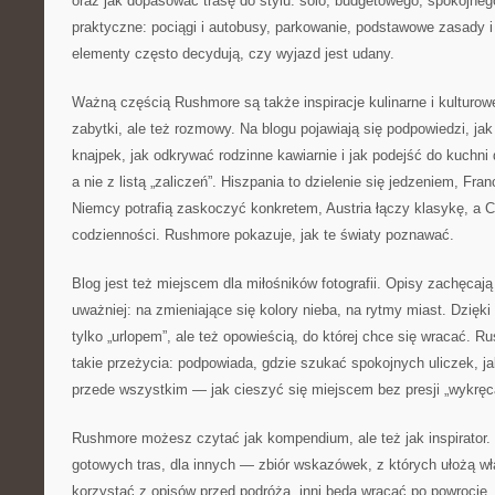
oraz jak dopasować trasę do stylu: solo, budgetowego, spokojneg
praktyczne: pociągi i autobusy, parkowanie, podstawowe zasady i 
elementy często decydują, czy wyjazd jest udany.
Ważną częścią Rushmore są także inspiracje kulinarne i kulturowe
zabytki, ale też rozmowy. Na blogu pojawiają się podpowiedzi, j
knajpek, jak odkrywać rodzinne kawiarnie i jak podejść do kuchni
a nie z listą „zaliczeń”. Hiszpania to dzielenie się jedzeniem, Fran
Niemcy potrafią zaskoczyć konkretem, Austria łączy klasykę, a 
codzienności. Rushmore pokazuje, jak te światy poznawać.
Blog jest też miejscem dla miłośników fotografii. Opisy zachęcają
uważniej: na zmieniające się kolory nieba, na rytmy miast. Dzięki
tylko „urlopem”, ale też opowieścią, do której chce się wracać
takie przeżycia: podpowiada, gdzie szukać spokojnych uliczek, ja
przede wszystkim — jak cieszyć się miejscem bez presji „wykręca
Rushmore możesz czytać jak kompendium, ale też jak inspirator. 
gotowych tras, dla innych — zbiór wskazówek, z których ułożą wł
korzystać z opisów przed podróżą, inni będą wracać po powrocie