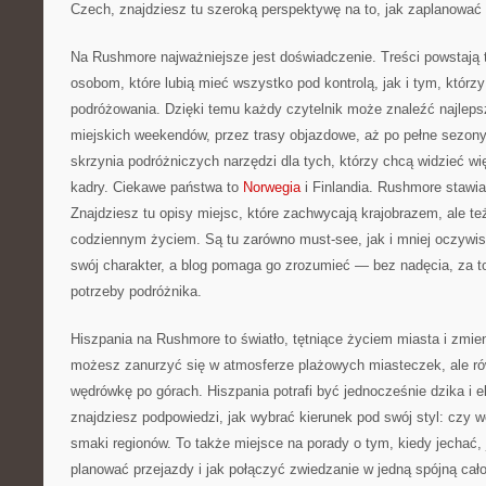
Czech, znajdziesz tu szeroką perspektywę na to, jak zaplanować 
Na Rushmore najważniejsze jest doświadczenie. Treści powstają
osobom, które lubią mieć wszystko pod kontrolą, jak i tym, którzy
podróżowania. Dzięki temu każdy czytelnik może znaleźć najleps
miejskich weekendów, przez trasy objazdowe, aż po pełne sezony 
skrzynia podróżniczych narzędzi dla tych, którzy chcą widzieć wi
kadry. Ciekawe państwa to
Norwegia
i Finlandia. Rushmore stawi
Znajdziesz tu opisy miejsc, które zachwycają krajobrazem, ale też
codziennym życiem. Są tu zarówno must-see, jak i mniej oczywis
swój charakter, a blog pomaga go zrozumieć — bez nadęcia, za t
potrzeby podróżnika.
Hiszpania na Rushmore to światło, tętniące życiem miasta i zmieni
możesz zanurzyć się w atmosferze plażowych miasteczek, ale r
wędrówkę po górach. Hiszpania potrafi być jednocześnie dzika i 
znajdziesz podpowiedzi, jak wybrać kierunek pod swój styl: czy wo
smaki regionów. To także miejsce na porady o tym, kiedy jechać, j
planować przejazdy i jak połączyć zwiedzanie w jedną spójną cał