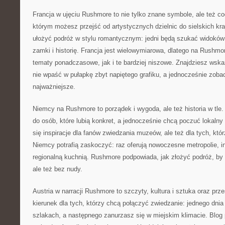
Francja w ujęciu Rushmore to nie tylko znane symbole, ale też co
którym możesz przejść od artystycznych dzielnic do sielskich k
ułożyć podróż w stylu romantycznym: jedni będą szukać widoków 
zamki i historię. Francja jest wielowymiarowa, dlatego na Rushmo
tematy ponadczasowe, jak i te bardziej niszowe. Znajdziesz wska
nie wpaść w pułapkę zbyt napiętego grafiku, a jednocześnie zobac
najważniejsze.
Niemcy na Rushmore to porządek i wygoda, ale też historia w tle.
do osób, które lubią konkret, a jednocześnie chcą poczuć lokalny 
się inspiracje dla fanów zwiedzania muzeów, ale też dla tych, któ
Niemcy potrafią zaskoczyć: raz oferują nowoczesne metropolie,
regionalną kuchnią. Rushmore podpowiada, jak złożyć podróż, b
ale też bez nudy.
Austria w narracji Rushmore to szczyty, kultura i sztuka oraz prz
kierunek dla tych, którzy chcą połączyć zwiedzanie: jednego dni
szlakach, a następnego zanurzasz się w miejskim klimacie. Blog