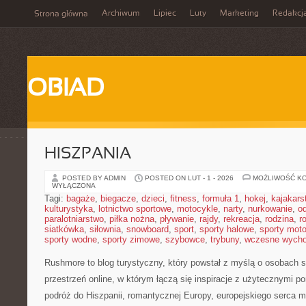
Archiwum
Lipiec
Luty
Marketing
Redakcj
Strona główna
OBIAD
HISZPANIA
POSTED BY ADMIN
POSTED ON LUT - 1 - 2026
MOŻLIWOŚĆ K
WYŁĄCZONA
Tagi:
bagaże
,
biegacze
,
dzieci
,
fitness
,
formuła 1
,
hokej
,
kajakars
kulturystyka
,
lotnictwo sportowe
,
motocykle
,
narty
,
nurkowanie
,
o
paralotniarstwo
,
piłka nożna
,
pływanie
,
rajdy
,
rekreacja
,
rodzina
,
r
siatkówka
,
siłownia
,
snowboard
,
sport
,
sporty halowe
,
sporty mot
sporty wodne
,
sporty zimowe
,
szybowce
,
trybuny
,
wczesne wych
Rushmore to blog turystyczny, który powstał z myślą o osobach 
przestrzeń online, w którym łączą się inspiracje z użytecznymi po
podróż do Hiszpanii, romantycznej Europy, europejskiego serca mot