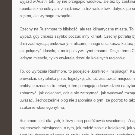
wyjazd w Austrii tak, by nie przegapić widoków, ale też by zostaw
spontaniczne odkrycia. Znajdziesz tu też wskazówki dotyczące s
piękna, ale wymaga rozsądku.
Czechy na Rushmore to bliskość, ale też klimatyczne miasta. To 
wypad, gdy chcesz szybko poczuć inny klimat. Czechy potrafią b
dnia zachwycają brukowanymi ulicami, innego dnia kuszą kulturą
jak połączyć klasykę z mniej oczywistymi trasami. Dzięki temu C
jednym mieście, tylko otwierają drzwi do kolejnych regionów.
To, co wyróżnia Rushmore, to podejście „konkret + inspiracja”. 
prowadzić czytelnika przez logistykę, ale też zostawiać miejsce
praktyce oznacza to treści, które pomagają odpowiedzieć na pytan
zobaczyć, jak dojechać, gdzie się zatrzymać, jak wydawać rozsą
uważać. Jednocześnie blog nie zapomina o tym, że podróż to tak
szukanie własnego rytmu.
Rushmore jest dla tych, którzy chcą podróżować świadomiej. Znajd
najlepszych miesiącach, o tym, jak radzić sobie z kolejkami, ja