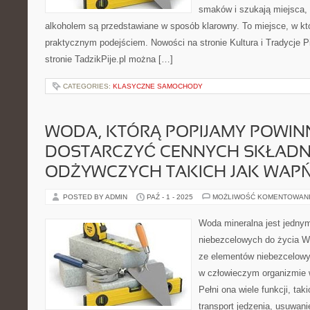
smaków i szukają miejsca,
alkoholem są przedstawiane w sposób klarowny. To miejsce, w kt
praktycznym podejściem. Nowości na stronie Kultura i Tradycje Pi
stronie TadzikPije.pl można […]
CATEGORIES:
KLASYCZNE SAMOCHODY
WODA, KTÓRĄ POPIJAMY POWI
DOSTARCZYĆ CENNYCH SKŁAD
ODŻYWCZYCH TAKICH JAK WAP
POSTED BY ADMIN
PAŹ - 1 - 2025
MOŻLIWOŚĆ KOMENTOWAN
Woda mineralna jest jedny
niebezcelowych do życia W
ze elementów niebezcelowy
w człowieczym organizmie 
Pełni ona wiele funkcji, tak
transport jedzenia, usuwani