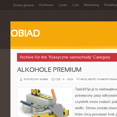
Archiwum
Lipiec
Luty
Marketing
Redakcj
Strona główna
OBIAD
Archive for the ‘Klasyczne samochody’ Category
ALKOHOLE PREMIUM
POSTED BY ADMIN
CZE - 6 - 2026
MOŻLIWOŚĆ KOMENTOWAN
TadzikPije.pl to wielowątk
poświęcony pasji odkrywan
czytelnik może znaleźć pra
wódki. Strona została stwo
które chcą poznawać krok 