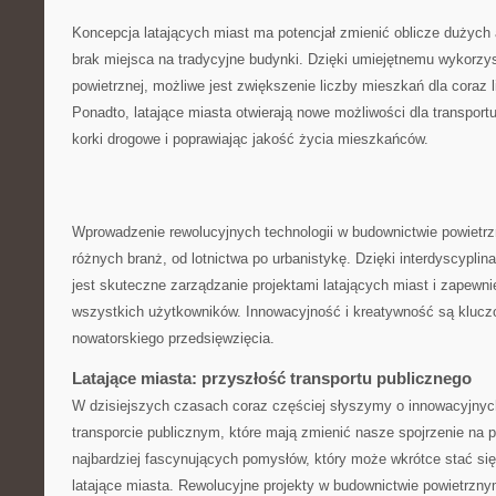
Koncepcja latających miast ma ‍potencjał zmienić ⁣oblicze dużych 
brak miejsca na tradycyjne budynki. Dzięki umiejętnemu wykorzys
powietrznej, możliwe jest zwiększenie liczby mieszkań dla coraz lic
Ponadto, latające miasta otwierają nowe możliwości dla transportu
korki drogowe i poprawiając jakość życia mieszkańców.
Wprowadzenie rewolucyjnych technologii⁣ w budownictwie powie
różnych branż, od lotnictwa po urbanistykę.⁤ Dzięki interdyscypli
jest skuteczne zarządzanie projektami latających miast i zapewni
wszystkich użytkowników. Innowacyjność⁢ i kreatywność są klucz
nowatorskiego przedsięwzięcia.
Latające miasta: przyszłość transportu publicznego
W dzisiejszych czasach coraz częściej słyszymy o‌ innowacyjnyc
transporcie publicznym, które mają zmienić nasze spojrzenie na 
najbardziej fascynujących pomysłów, który może wkrótce stać się
latające miasta. Rewolucyjne projekty w budownictwie powietrzn