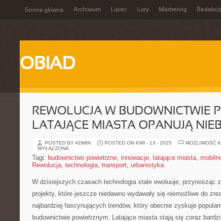
Archiwum
Lipiec
Luty
Marketing
Redakcj
Strona główna
OBIAD
REWOLUCJA W BUDOWNICTWIE P
LATAJĄCE MIASTA OPANUJĄ NIE
POSTED BY ADMIN
POSTED ON KWI - 13 - 2025
MOŻLIWOŚĆ 
WYŁĄCZONA
Tagi:
budownictwo powietrzne
,
innowacje
,
latające miasta
,
mobiln
Rewolucja
,
technologia
,
transport
,
urbanistyka.
W dzisiejszych czasach technologia stale ewoluuje, przynosząc 
projekty, które jeszcze niedawno wydawały się ⁢niemożliwe do zr
najbardziej ⁤fascynujących trendów, który obecnie zyskuje popularn
budownictwie powietrznym. Latające miasta stają się coraz bardzi