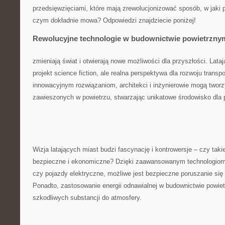
przedsięwzięciami, które mają zrewolucjonizować sposób, w jaki
czym dokładnie mowa? Odpowiedzi znajdziecie poniżej!
Rewolucyjne technologie w budownictwie powietrzny
zmieniają świat i⁤ otwierają nowe możliwości dla przyszłości.⁢ Lataj
projekt science fiction, ale realna ⁣perspektywa dla rozwoju transpo
innowacyjnym rozwiązaniom, architekci i inżynierowie mogą⁤ two
zawieszonych w⁢ powietrzu, stwarzając ‍unikatowe środowisko dla 
Wizja latających miast budzi fascynację i kontrowersje – czy taki
bezpieczne i ekonomiczne? ​Dzięki zaawansowanym technologiom 
czy pojazdy​ elektryczne, możliwe jest⁣ bezpieczne poruszanie się 
Ponadto, zastosowanie energii odnawialnej w budownictwie powie
szkodliwych ​substancji do atmosfery.