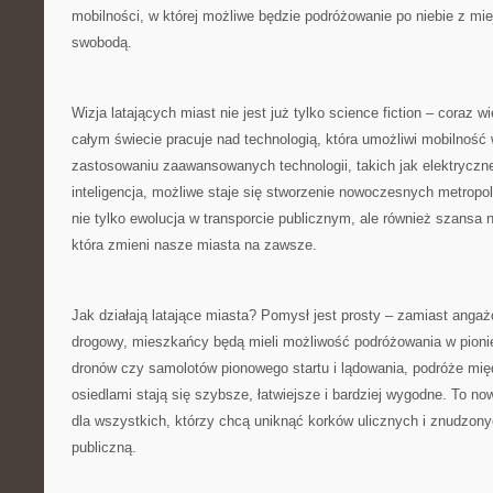
mobilności, w której możliwe będzie podróżowanie po⁤ niebie z mi
swobodą.
Wizja latających miast nie jest już tylko science fiction – coraz wi
całym świecie pracuje nad technologią, która umożliwi mobilność 
zastosowaniu zaawansowanych technologii, takich jak elektrycz
inteligencja, możliwe staje się stworzenie nowoczesnych metropol
nie tylko⁢ ewolucja⁣ w transporcie publicznym, ale również szansa 
która zmieni nasze miasta‌ na zawsze.
Jak działają latające miasta? Pomysł ​jest prosty – zamiast anga
drogowy, ⁢mieszkańcy będą mieli możliwość podróżowania w pioni
dronów czy samolotów pionowego startu i lądowania, podróże mi
osiedlami stają​ się szybsze, łatwiejsze i bardziej wygodne. To 
​dla wszystkich,⁤ którzy chcą uniknąć korków ulicznych i znudzo
publiczną.