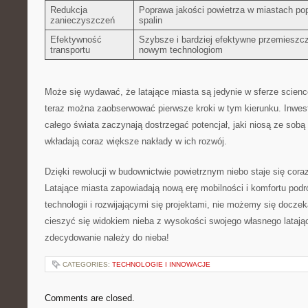
Redukcja
Poprawa jakości powietrza w miastach pop
zanieczyszczeń
spalin
Efektywność
Szybsze i bardziej efektywne przemieszcz
transportu
nowym​ technologiom
Może się wydawać, że latające miasta są jedynie w ‍sferze science 
teraz można ⁢zaobserwować pierwsze kroki w tym kierunku. Inwest
całego ⁢świata zaczynają dostrzegać potencjał, jaki niosą ze sobą 
wkładają coraz większe nakłady w ich rozwój.
Dzięki rewolucji w budownictwie powietrznym niebo staje się coraz 
Latające miasta zapowiadają nową erę ​mobilności i komfortu pod
technologii i rozwijającymi się projektami, nie możemy się docze
cieszyć ⁣się widokiem nieba z wysokości swojego własnego lataj
zdecydowanie należy do ‍nieba!
CATEGORIES:
TECHNOLOGIE I INNOWACJE
Comments are closed.