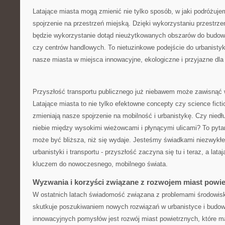
Latające miasta⁤ mogą zmienić nie tylko sposób, w ⁢jaki‌ podróżuje
spojrzenie na⁢ przestrzeń miejską. Dzięki ‌wykorzystaniu przestrz
będzie wykorzystanie dotąd nieużytkowanych obszarów do budowy
czy centrów handlowych. To nietuzinkowe podejście‌ do urbanistyk
nasze miasta w miejsca innowacyjne, ekologiczne i przyjazne dl
Przyszłość transportu publicznego już niebawem może zawisnąć w
Latające miasta to nie tylko efektowne concepty⁢ czy science fiction
zmieniają nasze spojrzenie na ⁢mobilność i urbanistykę. Czy nie
niebie między wysokimi ⁢wieżowcami i płynącymi ‌ulicami? To pyta
może być bliższa, niż się wydaje. Jesteśmy świadkami niezwykłe
urbanistyki​ i ​transportu -‌ przyszłość zaczyna się tu i ⁤teraz, a la
kluczem do nowoczesnego, mobilnego świata.
Wyzwania i korzyści związane z rozwojem miast powi
W ostatnich latach‌ świadomość związana z problemami środowiska
skutkuje poszukiwaniem nowych rozwiązań w⁤ urbanistyce i budow
innowacyjnych ‍pomysłów jest rozwój miast powietrznych, które m