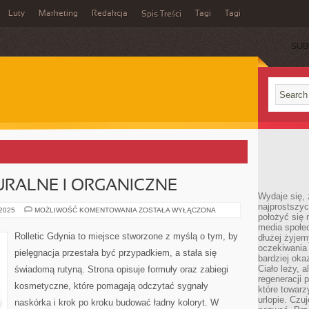
Luty
Marketing
Redakcja
Tagi
Tagi
Spis Treści
SUB
RALNE I ORGANICZNE
Wydaje się, 
najprostszy
KOSMETYKI
 2025
MOŻLIWOŚĆ KOMENTOWANIA
ZOSTAŁA WYŁĄCZONA
położyć się 
NATURALNE
I
media społe
ORGANICZNE
Rolletic Gdynia to miejsce stworzone z myślą o tym, by
dłużej żyje
oczekiwania
pielęgnacja przestała być przypadkiem, a stała się
bardziej oka
Ciało leży, 
świadomą rutyną. Strona opisuje formuły oraz zabiegi
regeneracji 
kosmetyczne, które pomagają odczytać sygnały
które towar
urlopie. Czuj
naskórka i krok po kroku budować ładny koloryt. W