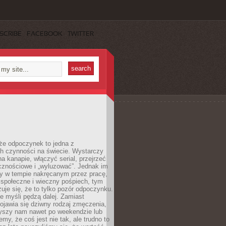
SCRIBE
FACEBOOK
TWITTER
że odpoczynek to jedna z
ch czynności na świecie. Wystarczy
na kanapie, włączyć serial, przejrzeć
cznościowe i „wyluzować”. Jednak im
my w tempie nakręcanym przez pracę,
 społeczne i wieczny pośpiech, tym
zuje się, że to tylko pozór odpoczynku.
ale myśli pędzą dalej. Zamiast
pojawia się dziwny rodzaj zmęczenia,
zyszy nam nawet po weekendzie lub
emy, że coś jest nie tak, ale trudno to