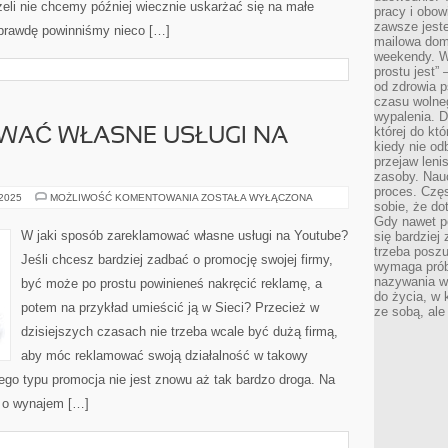
eżeli nie chcemy później wiecznie uskarżać się na małe
pracy i obow
zawsze jeste
aprawdę powinniśmy nieco […]
mailowa dom
weekendy. Wi
prostu jest” 
od zdrowia 
czasu wolneg
wypalenia. D
której do kt
WAĆ WŁASNE USŁUGI NA
kiedy nie od
przejaw leni
zasoby. Nau
proces. Czę
JAK
 2025
MOŻLIWOŚĆ KOMENTOWANIA
ZOSTAŁA WYŁĄCZONA
sobie, że do
ZAREKLAMOWAĆ
WŁASNE
Gdy nawet po
USŁUGI
W jaki sposób zareklamować własne usługi na Youtube?
się bardziej
NA
trzeba poszu
YOUTUBE?
Jeśli chcesz bardziej zadbać o promocję swojej firmy,
wymaga prób
nazywania wł
być może po prostu powinieneś nakręcić reklamę, a
do życia, w 
potem na przykład umieścić ją w Sieci? Przecież w
ze sobą, ale 
dzisiejszych czasach nie trzeba wcale być dużą firmą,
aby móc reklamować swoją działalność w takowy
ego typu promocja nie jest znowu aż tak bardzo droga. Na
ć o wynajem […]