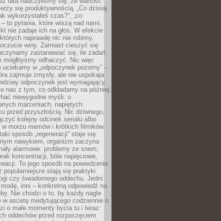
z lata nauczyliśmy się, że wartość
erzy się produktywnością. „Co dzisiaj
„jak wykorzystałeś czas?”, „co
 – to pytania, które wiszą nad nami,
ikt nie zadaje ich na głos. W efekcie
tórych naprawdę nic nie robimy,
poczucie winy. Zamiast cieszyć się
aczynamy zastanawiać się, ile zadań
e mógłbyśmy odhaczyć. Nic więc
e uciekamy w „odpoczynek pozorny” –
óra zajmuje zmysły, ale nie uspokaja
wdziwy odpoczynek jest wymagający,
je nas z tym, co odkładamy na później.
chać niewygodne myśli: o
wanych marzeniach, napiętych
ęku przed przyszłością. Nic dziwnego,
łączyć kolejny odcinek serialu albo
 w morzu memów i krótkich filmików.
taki sposób „regeneracji” staje się
nym nawykiem, organizm zaczyna
nały alarmowe: problemy ze snem,
brak koncentracji, bóle napięciowe,
wacji. To jego sposób na powiedzenie
z popularniejsze stają się praktyki
jogi czy świadomego oddechu. Jedni
 modę, inni – konkretną odpowiedź na
eby. Nie chodzi o to, by każdy nagle
ę w ascetę medytującego codziennie o
zi o małe momenty bycia tu i teraz:
kich oddechów przed rozpoczęciem