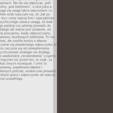
iązkach. Nie da się odpocząć, jeśli
śmy „pod telefonem”, a skrzynka e-
aga się uwagi także wieczorami i w
ele osób nauczyło się, że „tak po
– lecz coraz więcej firm i specjalistów
psychicznego zwraca uwagę, że brak
o prędzej czy później prowadzi do
latego tak ważne jest ustalenie, od
órej pracujemy, kiedy odpuszczamy,
bieramy służbowych telefonów. To nie
stwa, ale zwykła troska o własne
czenie się prawdziwego odpoczynku to
sto zaczyna się od uświadomienia
tychczasowe strategie nie działają.
 weekendzie „nicnierobienia” czujemy
 zmęczeni niż przed nim, to znak, że
kać innych rozwiązań. I choć to
owania, popełniania błędów i
asnych potrzeb, ostatecznie prowadzi
którym praca i odpoczynek nie walczą
się uzupełniają.