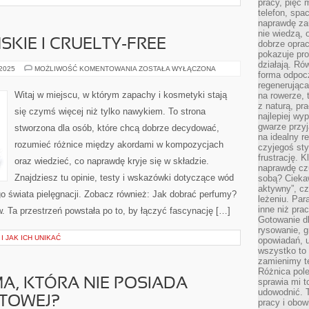
pracy, pięć 
telefon, spa
naprawdę za
nie wiedzą,
KIE I CRUELTY-FREE
dobrze opr
pokazuje pro
działają. Ró
PERFUMY
 2025
MOŻLIWOŚĆ KOMENTOWANIA
ZOSTAŁA WYŁĄCZONA
forma odpoc
WEGAŃSKIE
I
regenerująca
CRUELTY-
Witaj w miejscu, w którym zapachy i kosmetyki stają
na rowerze, 
FREE
z naturą, pr
się czymś więcej niż tylko nawykiem. To strona
najlepiej wy
gwarze przyja
stworzona dla osób, które chcą dobrze decydować,
na idealny r
rozumieć różnice między akordami w kompozycjach
czyjegoś st
frustrację. 
oraz wiedzieć, co naprawdę kryje się w składzie.
naprawdę czu
Znajdziesz tu opinie, testy i wskazówki dotyczące wód
sobą? Cieka
aktywny”, czy
o świata pielęgnacji. Zobacz również: Jak dobrać perfumy?
leżeniu. Par
inne niż prac
w. Ta przestrzeń powstała po to, by łączyć fascynację […]
Gotowanie dl
rysowanie, g
 JAK ICH UNIKAĆ
opowiadań, u
wszystko to 
zamienimy te
Różnica pole
MA, KTÓRA NIE POSIADA
sprawia mi t
udowodnić. 
ETOWEJ?
pracy i obow