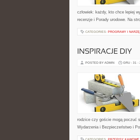
człowiek: każdy, kto chce lepiej 
recenzje i Porady urodowe. Na str
CATEGORIES:
PROGRAMY I NARZĘ
INSPIRACJE DIY
POSTED BY ADMIN
GRU - 31 -
rodzice czy goście mogą poczuć si
Wydarzenia i Bezpieczeństwo i Po
CATEGORIES:
PRZEPISY KAWOWE