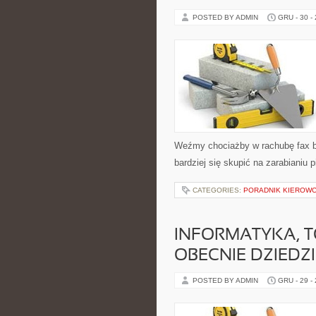
POSTED BY ADMIN
GRU - 30 -
Weźmy chociażby w rachubę fax bą
bardziej się skupić na zarabianiu 
CATEGORIES:
PORADNIK KIEROWCY
INFORMATYKA, 
OBECNIE DZIEDZ
POSTED BY ADMIN
GRU - 29 -