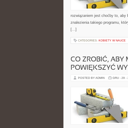
rozwiązaniem jest choćby to, aby 
znalezienia takiego programu, któ
[…]
CATEGORIES:
KOBIETY W NAUCE
CO ZROBIĆ, ABY
POWIĘKSZYĆ WYD
POSTED BY ADMIN
GRU - 29 -