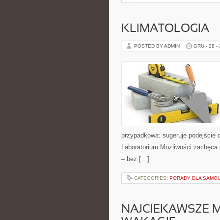
KLIMATOLOGIA
POSTED BY ADMIN
GRU - 28 -
przypadkowa: sugeruje podejście o
Laboratorium Możliwości zachęca 
– bez […]
CATEGORIES:
PORADY DLA SAMO
NAJCIEKAWSZE 