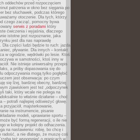
kich oddechów przed rozpoczęciem
minut patrzenia w okno bez sięgania po
cer bez słuchawek, podczas którego
uważamy otoczenie. Dla tych, którzy
 od czego zacząć, pomocny bywa
acowany
serwis z poradami
który
ste ćwiczenia i wyjaśnia, dlaczego
wnie istotne jest rozpoznanie, jaka
zynku jest dla nas naprawdę
. Dla części ludzi będzie to ruch: jazda
taniec, pływanie. Dla innych – kontakt
aca w ogrodzie, wędrówki po lesie. Ktoś
poczywa w samotności, ktoś inny w
ciół. Nie istnieje uniwersalny przepis
elaks, a próby dopasowania się do
ylu odpoczywania mogą tylko pogłębić
Kluczem jest obserwacja: po czym
ję się lżej, bardziej obecny, bardziej
wym zjawiskiem jest też „odpoczynek
li taki, który wcale nie polega na
adoksalnie to właśnie działanie – choć
a – potrafi najlepiej odświeżyć głowę.
a przyjaciół, majsterkowanie,
ranie na instrumencie, pisanie
kładanie modeli, uprawianie sportu –
może być formą regeneracji, o ile nie
go w kolejny projekt do odhaczenia.
ga na nastawieniu: robię, bo chcę i
o radość, a nie dlatego, że muszę coś
Trzeba też wspomnieć o granicach w