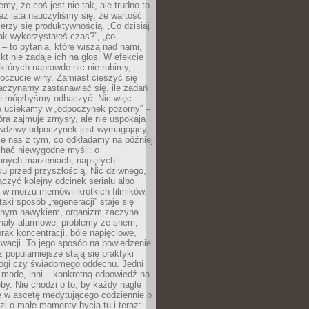
emy, że coś jest nie tak, ale trudno to
z lata nauczyliśmy się, że wartość
erzy się produktywnością. „Co dzisiaj
„jak wykorzystałeś czas?”, „co
 – to pytania, które wiszą nad nami,
ikt nie zadaje ich na głos. W efekcie
tórych naprawdę nic nie robimy,
poczucie winy. Zamiast cieszyć się
aczynamy zastanawiać się, ile zadań
e mógłbyśmy odhaczyć. Nic więc
e uciekamy w „odpoczynek pozorny” –
óra zajmuje zmysły, ale nie uspokaja
wdziwy odpoczynek jest wymagający,
je nas z tym, co odkładamy na później.
chać niewygodne myśli: o
wanych marzeniach, napiętych
ęku przed przyszłością. Nic dziwnego,
łączyć kolejny odcinek serialu albo
 w morzu memów i krótkich filmików.
taki sposób „regeneracji” staje się
nym nawykiem, organizm zaczyna
nały alarmowe: problemy ze snem,
brak koncentracji, bóle napięciowe,
wacji. To jego sposób na powiedzenie
z popularniejsze stają się praktyki
jogi czy świadomego oddechu. Jedni
 modę, inni – konkretną odpowiedź na
eby. Nie chodzi o to, by każdy nagle
ę w ascetę medytującego codziennie o
zi o małe momenty bycia tu i teraz: