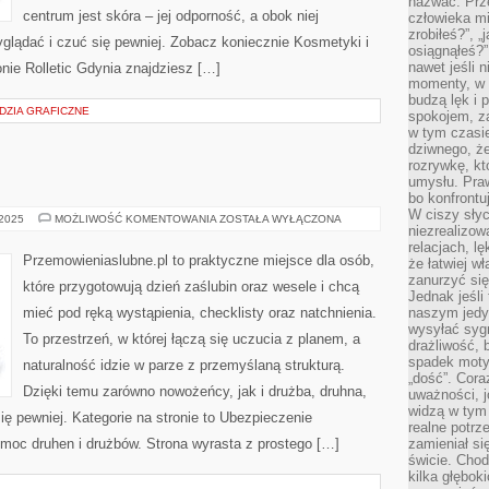
nazwać. Prze
centrum jest skóra – jej odporność, a obok niej
człowieka mi
zrobiłeś?”, 
wyglądać i czuć się pewniej. Zobacz koniecznie Kosmetyki i
osiągnąłeś?”
nawet jeśli n
onie Rolletic Gdynia znajdziesz […]
momenty, w k
budzą lęk i 
DZIA GRAFICZNE
spokojem, z
w tym czasi
dziwnego, ż
rozrywkę, kt
umysłu. Pra
bo konfrontu
W ciszy sły
INSPIRACJE
 2025
MOŻLIWOŚĆ KOMENTOWANIA
ZOSTAŁA WYŁĄCZONA
niezrealizo
DIY
relacjach, l
Przemowieniaslubne.pl to praktyczne miejsce dla osób,
że łatwiej w
zanurzyć się
które przygotowują dzień zaślubin oraz wesele i chcą
Jednak jeśli 
mieć pod ręką wystąpienia, checklisty oraz natchnienia.
naszym jedy
wysyłać syg
To przestrzeń, w której łączą się uczucia z planem, a
drażliwość, 
spadek moty
naturalność idzie w parze z przemyślaną strukturą.
„dość”. Cora
Dzięki temu zarówno nowożeńcy, jak i drużba, druhna,
uważności, 
widzą w tym
ę pewniej. Kategorie na stronie to Ubezpieczenie
realne potrz
moc druhen i drużbów. Strona wyrasta z prostego […]
zamieniał si
świcie. Chod
kilka głębo