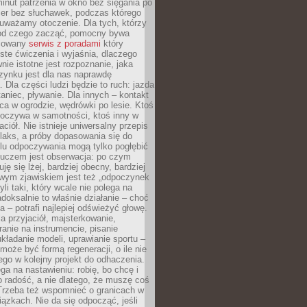
minut patrzenia w okno bez sięgania po
cer bez słuchawek, podczas którego
uważamy otoczenie. Dla tych, którzy
 od czego zacząć, pomocny bywa
acowany
serwis z poradami
który
ste ćwiczenia i wyjaśnia, dlaczego
wnie istotne jest rozpoznanie, jaka
zynku jest dla nas naprawdę
. Dla części ludzi będzie to ruch: jazda
taniec, pływanie. Dla innych – kontakt
aca w ogrodzie, wędrówki po lesie. Ktoś
poczywa w samotności, ktoś inny w
ciół. Nie istnieje uniwersalny przepis
elaks, a próby dopasowania się do
ylu odpoczywania mogą tylko pogłębić
Kluczem jest obserwacja: po czym
ję się lżej, bardziej obecny, bardziej
wym zjawiskiem jest też „odpoczynek
li taki, który wcale nie polega na
adoksalnie to właśnie działanie – choć
a – potrafi najlepiej odświeżyć głowę.
a przyjaciół, majsterkowanie,
ranie na instrumencie, pisanie
kładanie modeli, uprawianie sportu –
może być formą regeneracji, o ile nie
go w kolejny projekt do odhaczenia.
ga na nastawieniu: robię, bo chcę i
o radość, a nie dlatego, że muszę coś
Trzeba też wspomnieć o granicach w
iązkach. Nie da się odpocząć, jeśli