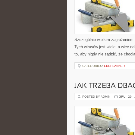
Szczególnie wielkim zagrożeniem 
Tych wirusów jest wiele, a więc 
to, aby nigdy nie sądzić, że choci
CATEGORIES:
EDUPLANNER
JAK TRZEBA DB
POSTED BY ADMIN
GRU - 29 -