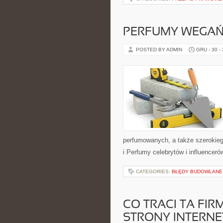
PERFUMY WEGAŃS
POSTED BY ADMIN
GRU - 30 -
perfumowanych, a także szerokieg
i Perfumy celebrytów i influenceró
CATEGORIES:
BŁĘDY BUDOWLANE I
CO TRACI TA FIR
STRONY INTERN