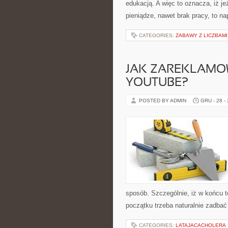
edukacją. A więc to oznacza, iż j
pieniądze, nawet brak pracy, to n
CATEGORIES:
ZABAWY Z LICZBAMI
JAK ZAREKLAMO
YOUTUBE?
POSTED BY ADMIN
GRU - 28 -
sposób. Szczególnie, iż w końcu t
początku trzeba naturalnie zadba
CATEGORIES:
LATAJACACHOLERA