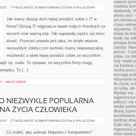
zawsze jeste
mailowa dom
CO
 2025
MOŻLIWOŚĆ KOMENTOWANIA
ZOSTAŁA WYŁĄCZONA
weekendy. Wi
TRACI
TA
prostu jest” 
FIRMA,
Jak mamy okazję dużo lepiej poradzić sobie z IT w
od zdrowia 
KTÓRA
NIE
czasu wolneg
firmie? Dzisiaj IT odgrywa w nawet małych firemkach ze
POSIADA
wypalenia. D
STRONY
wszech miar ważną rolę. Tak naprawdę ciężko się temu
której do kt
INTERNETOWEJ?
kiedy nie od
dziwić. Przecież prawda jest taka, że dzięki właśnie
przejaw leni
zasoby. Nau
niezwykłym zdobyczom techniki mamy niepowtarzalną
proces. Czę
możliwość o wiele lepiej poradzić sobie ze wszystkim.
sobie, że do
Gdy nawet po
dź np. maile. To sprawia, że wszystkie firmy mogą
się bardziej
pieniędzy. To […]
trzeba poszu
wymaga prób
nazywania wł
 – NA CO DZIEŃ
do życia, w 
ze sobą, ale 
Wydaje się, 
najprostszy
TO NIEZWYKLE POPULARNA
położyć się 
media społe
INA ŻYCIA CZŁOWIEKA
dłużej żyje
oczekiwania
bardziej oka
INFORMATYKA,
 2025
MOŻLIWOŚĆ KOMENTOWANIA
ZOSTAŁA WYŁĄCZONA
TO
Ciało leży, 
NIEZWYKLE
regeneracji 
POPULARNA
Co zrobić, aby uniknąć kłopotów z komputerem?
które towar
OBECNIE