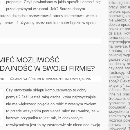
proporcje. Czyli powinniśmy w jakiś sposób uchronić się
kilka głębo
pracy, pięć 
przed groźnymi wirusami. Jak? Bardzo dobrym
telefon, spa
bardzo dokładnie przewertować strony internetowe, w celu
naprawdę za
nie wiedzą,
ry sprawi, iż używany przez nas komputer będzie w sporo
dobrze opr
pokazuje pro
działają. Ró
forma odpoc
regenerująca
na rowerze, 
z naturą, pr
najlepiej wy
gwarze przyja
 MIEĆ MOŻLIWOŚĆ
na idealny r
AJNOŚĆ W SWOJEJ FIRMIE?
czyjegoś st
frustrację. 
naprawdę czu
CO
 2025
MOŻLIWOŚĆ KOMENTOWANIA
ZOSTAŁA WYŁĄCZONA
sobą? Cieka
ZROBIĆ,
aktywny”, czy
ABY
MIEĆ
leżeniu. Par
Czy otworzenie sklepu komputerowego to dobry
MOŻLIWOŚĆ
inne niż prac
POWIĘKSZYĆ
pomysł? Jeśli jesteś taką osobą, która najzwyczajniej
WYDAJNOŚĆ
Gotowanie dl
W
rysowanie, g
nie ma większego pojęcia co robić z własnym życiem,
SWOJEJ
opowiadań, u
FIRMIE?
to przede wszystkim powinieneś mieć na uwadze, że w
wszystko to 
zamienimy te
każdym przypadku to jest tak, iż doskonałym
Różnica pole
sprawia mi t
rozwiązaniem jest to by zastanowić się nieco nad swoją
udowodnić. 