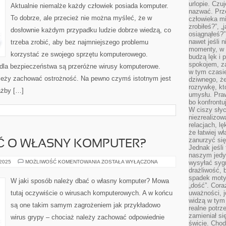
DZIEDZINA
urlopie. Czuj
Aktualnie niemalże każdy człowiek posiada komputer.
ŻYCIA
nazwać. Prze
CZŁOWIEKA
To dobrze, ale przecież nie można myśleć, że w
człowieka mi
zrobiłeś?”, 
dosłownie każdym przypadku ludzie dobrze wiedzą, co
osiągnąłeś?”
nawet jeśli n
trzeba zrobić, aby bez najmniejszego problemu
momenty, w k
korzystać ze swojego sprzętu komputerowego.
budzą lęk i 
spokojem, z
dla bezpieczeństwa są przeróżne wirusy komputerowe.
w tym czasi
należy zachować ostrożność. Na pewno czymś istotnym jest
dziwnego, ż
rozrywkę, kt
ażby […]
umysłu. Pra
bo konfrontu
W ciszy sły
niezrealizo
relacjach, l
że łatwiej w
zanurzyć się
AĆ O WŁASNY KOMPUTER?
Jednak jeśli 
naszym jedy
JAK
 2025
MOŻLIWOŚĆ KOMENTOWANIA
ZOSTAŁA WYŁĄCZONA
wysyłać syg
TRZEBA
drażliwość, 
DBAĆ
spadek moty
O
W jaki sposób należy dbać o własny komputer? Mowa
WŁASNY
„dość”. Cora
KOMPUTER?
tutaj oczywiście o wirusach komputerowych. A w końcu
uważności, 
widzą w tym
są one takim samym zagrożeniem jak przykładowo
realne potrz
zamieniał si
wirus grypy – chociaż należy zachować odpowiednie
świcie. Chod