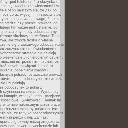
śmy „pod telefonem”, a skrzynka e-
aga się uwagi także wieczorami i w
ele osób nauczyło się, że „tak po
– lecz coraz więcej firm i specjalistów
psychicznego zwraca uwagę, że brak
o prędzej czy później prowadzi do
latego tak ważne jest ustalenie, od
órej pracujemy, kiedy odpuszczamy,
bieramy służbowych telefonów. To nie
stwa, ale zwykła troska o własne
czenie się prawdziwego odpoczynku to
sto zaczyna się od uświadomienia
tychczasowe strategie nie działają.
 weekendzie „nicnierobienia” czujemy
 zmęczeni niż przed nim, to znak, że
kać innych rozwiązań. I choć to
owania, popełniania błędów i
asnych potrzeb, ostatecznie prowadzi
którym praca i odpoczynek nie walczą
się uzupełniają.
że odpoczynek to jedna z
ch czynności na świecie. Wystarczy
na kanapie, włączyć serial, przejrzeć
cznościowe i „wyluzować”. Jednak im
my w tempie nakręcanym przez pracę,
 społeczne i wieczny pośpiech, tym
zuje się, że to tylko pozór odpoczynku.
ale myśli pędzą dalej. Zamiast
pojawia się dziwny rodzaj zmęczenia,
zyszy nam nawet po weekendzie lub