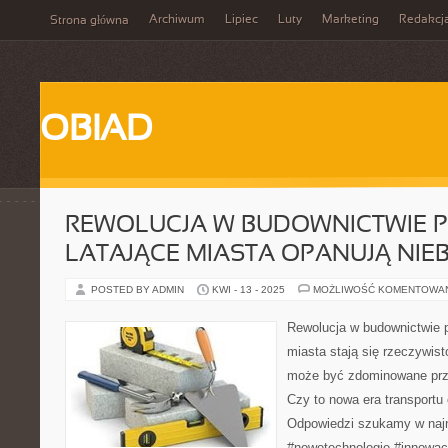
Archiwum
Lipiec
Luty
Marketing
Redakcj
Strona główna
OBIAD
REWOLUCJA W BUDOWNICTWIE P
LATAJĄCE MIASTA OPANUJĄ NIE
POSTED BY ADMIN
KWI - 13 - 2025
MOŻLIWOŚĆ KOMENTOWA
Rewolucja w budownictwie 
miasta stają się rzeczywis
może być zdominowane prz
Czy to nowa era transportu 
Odpowiedzi szukamy w naj
#nowetechnologie #innowacj