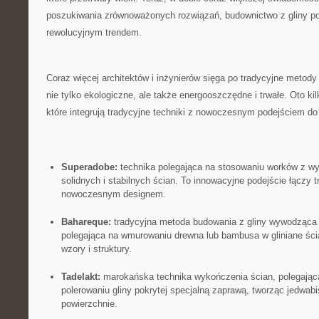
⁢poszukiwania zrównoważonych rozwiązań, budownictwo z gliny ‌po
rewolucyjnym​ trendem.
Coraz więcej architektów⁤ i inżynierów sięga po tradycyjne metody 
nie tylko ekologiczne,⁤ ale także energooszczędne‌ i ​trwałe. ‍Oto‍ k
które ⁢integrują tradycyjne ​techniki ⁣z ⁤nowoczesnym podejściem d
Superadobe:
technika polegająca na stosowaniu​ worków z⁣ wy
solidnych i stabilnych ścian.⁢ To innowacyjne ⁤podejście łączy‍ 
nowoczesnym​ designem.
Bahareque:
tradycyjna metoda⁤ budowania ‍z‍ gliny wywodząca s
polegająca ‌na wmurowaniu drewna lub ⁢bambusa w ⁤gliniane ścia
wzory i struktury.
Tadelakt:
marokańska technika⁣ wykończenia ścian, polegająca 
polerowaniu gliny pokrytej specjalną zaprawą, tworząc jedwab
powierzchnie.