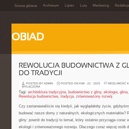
Archiwum
Lipiec
Luty
Marketing
Redakcj
Strona główna
OBIAD
REWOLUCJA BUDOWNICTWA Z GL
DO TRADYCJI
POSTED BY ADMIN
POSTED ON KWI - 22 - 2025
MOŻLIWOŚĆ 
WYŁĄCZONA
Tagi:
architektura tradycyjna
,
budownictwo z gliny
,
ekologia
,
glina
Rewolucja budownictwa
,
tradycja
,
zrównoważony rozwój
Czy ⁣zastanawialiście⁣ się kiedyś, jak ‍wyglądałoby życie, gdybyśmy w
budować nasze domy ⁤z naturalnych, ⁢ekologicznych ​materiałów?
gliny: powrót do tradycji ‍to temat, który ostatnio przyciąga ‍cora
ekologii i⁤ zrównoważonego rozwoju. Dlaczego coraz więcej⁣ osób de