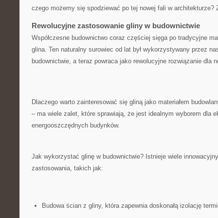
czego możemy się spodziewać po tej nowej fali ‍w architekturze? ‍
Rewolucyjne ⁢zastosowanie⁣ gliny w budownictwie
Współczesne budownictwo ⁣coraz ⁢częściej sięga po⁣ tradycyjne ⁤mate
glina. Ten naturalny surowiec⁢ od lat był wykorzystywany przez n
budownictwie, a teraz powraca jako rewolucyjne‌ rozwiązanie dla 
Dlaczego⁣ warto zainteresować się gliną jako materiałem⁤ budowl
– ma wiele⁣ zalet,‍ które sprawiają, że jest‍ idealnym ​wyborem dla ⁤
energooszczędnych budynków.
Jak wykorzystać glinę‌ w budownictwie? Istnieje wiele ​innowacyjn
zastosowania, ​takich⁣ jak:
Budowa ścian z gliny, która‌ zapewnia doskonałą ​izolację ‌ter