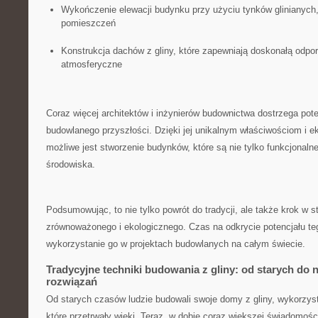
Wykończenie ⁤elewacji budynku przy użyciu tynków glinianych, ​
pomieszczeń
Konstrukcja dachów z gliny, które zapewniają⁣ doskonałą ⁢odpo
atmosferyczne
Coraz ⁤więcej architektów i inżynierów budownictwa dostrzega poten
budowlanego⁢ przyszłości. Dzięki jej unikalnym właściwościom i 
⁤możliwe jest stworzenie budynków,‍ które są ‍nie tylko ⁤funkcjonalne
środowiska.
Podsumowując, to nie tylko powrót do‌ tradycji, ale także krok ​w 
zrównoważonego i ekologicznego. Czas ‍na odkrycie ⁢potencjału⁣ te
wykorzystanie go ​w projektach budowlanych na całym‍ świecie.
Tradycyjne techniki budowania z gliny: ⁢od ⁢starych ⁤d
rozwiązań
Od starych czasów ludzie ⁢budowali swoje domy z gliny, ‌wykorzyst
które przetrwały wieki. Teraz, ​w dobie coraz większej świadomości