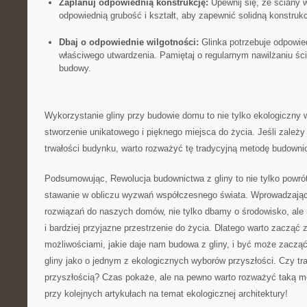
Zaplanuj ​odpowiednią konstrukcję:
Upewnij się, że ściany ⁣w
odpowiednią grubość ⁢i kształt, aby ⁣zapewnić solidną konstrukc
Dbaj ⁣o odpowiednie wilgotności:
‌Glinka ⁤potrzebuje odpowied
właściwego utwardzenia. Pamiętaj o‍ regularnym ⁢nawilżaniu ś
budowy.
Wykorzystanie gliny ​przy budowie domu ⁤to ‌nie⁤ tylko ekologiczny 
stworzenie unikatowego i pięknego miejsca do ⁢życia. Jeśli zależy c
trwałości budynku, warto rozważyć ⁢tę ⁢tradycyjną​ metodę budowni
Podsumowując, ‍Rewolucja budownictwa ‍z gliny to ⁣nie tylko powrót 
⁢stawanie w obliczu wyzwań współczesnego⁤ świata. ‌Wprowadzając 
rozwiązań​ do naszych domów, nie tylko dbamy o środowisko, ale
i bardziej przyjazne przestrzenie do ‍życia. ⁣Dlatego ⁢warto zacząć 
możliwościami, jakie‍ daje nam budowa z gliny, i być może zaczą
gliny jako o⁤ jednym z ekologicznych wyborów⁣ przyszłości. Czy tr
przyszłością? ‌Czas⁤ pokaże, ale na pewno warto rozważyć taką mo
przy kolejnych artykułach‌ na temat ekologicznej architektury!