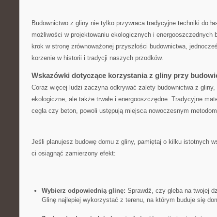
Budownictwo ‍z gliny⁢ nie tylko‌ przywraca tradycyjne techniki do ⁢ł
możliwości w ⁣projektowaniu ekologicznych ​i energooszczędnych ‍
krok w‍ stronę zrównoważonej przyszłości budownictwa, jednocześ
korzenie w historii i tradycji ⁢naszych przodków.
Wskazówki dotyczące korzystania z ⁢gliny przy budowi
Coraz więcej ludzi ⁤zaczyna odkrywać zalety budownictwa z gliny, kt
ekologiczne, ale także trwałe i ⁢energooszczędne. Tradycyjne mater
cegła czy‌ beton,⁣ powoli ustępują⁣ miejsca nowoczesnym ‌metodom,​ 
Jeśli planujesz budowę domu z ⁤gliny, pamiętaj ⁣o kilku‌ istotnych
ci​ osiągnąć ‍zamierzony⁤ efekt:
Wybierz odpowiednią glinę:
Sprawdź, czy gleba⁤ na twojej dz
Glinę ⁢najlepiej‌ wykorzystać z ⁢terenu, na którym⁤ buduje się do