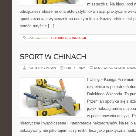
miasteczka. Na blogu pod 
odnajdziesz obszerne charakterystyki lokalizacji, praktyczne ws
spostrzeżenia z wycieczek po naszym kraju. Każdy artykuł jest p
pomóc turyście […]
CATEGORIES:
HISTORIA TECHNOLOGII
SPORT W CHINACH
POSTED BY ADMIN
GRU - 6 - 2025
MOŻLIWOŚĆ KOMENTOWAN
I Ching – Księga Przemian 
czytelnika w przestrzeń du
Dalekiego Wschodu. To punk
Przemian spotyka się z dzi
język heksagramów staje s
w podejmowaniu decyzji. 
historyczna i współczesna i Interpretacje heksagramów. Na tej plat
pokazywany nie jako tajemniczy relikt, lecz jako praktyczna nau