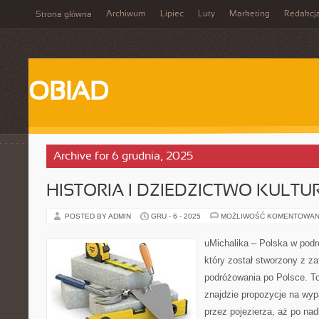
Archiwum
Lipiec
Luty
Marketing
Redakcj
Strona główna
OBIAD
Archive for 6 grudnia, 2025
HISTORIA I DZIEDZICTWO KULT
POSTED BY ADMIN
GRU - 6 - 2025
MOŻLIWOŚĆ KOMENTOWAN
uMichalika – Polska w podró
który został stworzony z z
podróżowania po Polsce. To
znajdzie propozycje na wyp
przez pojezierza, aż po nad