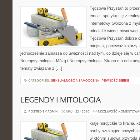
Tęczowa Przystań to przes
emocji spotyka się z realn
internetowy tworzona z myś
odnaleźć więcej równowagi
Tęczowa Przystań dobrze o
miejsca, ponieważ kojarzy s
jednocześnie zaprasza do uważności nad tym, co dzieje się w cz
Neuropsychologia i Mózg i Neuropsychologia. Strona ma edukacyj
tematy związane z […]
CATEGORIES:
SEKSUALNOŚĆ A SAMOOCENA I PEWNOŚĆ SIEBIE
LEGENDY I MITOLOGIA
POSTED BY ADMIN
MAJ - 22 - 2026
MOŻLIWOŚĆ KOMENTOWA
kraje nordyckie to kraina, k
osoby szukające nowych kie
w którym surowa przyroda sp