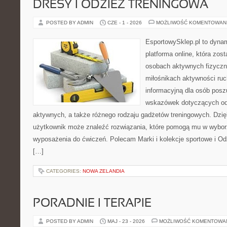
DRESY I ODZIEŻ TRENINGOWA
POSTED BY ADMIN
CZE - 1 - 2026
MOŻLIWOŚĆ KOMENTOWAN
EsportowySklep.pl to dynam
platforma online, która zos
osobach aktywnych fizyczn
miłośnikach aktywności ruc
informacyjną dla osób pos
wskazówek dotyczących odz
aktywnych, a także różnego rodzaju gadżetów treningowych. Dzięk
użytkownik może znaleźć rozwiązania, które pomogą mu w wybor
wyposażenia do ćwiczeń. Polecam Marki i kolekcje sportowe i Od
[…]
CATEGORIES:
NOWA ZELANDIA
PORADNIE I TERAPIE
POSTED BY ADMIN
MAJ - 23 - 2026
MOŻLIWOŚĆ KOMENTOWA