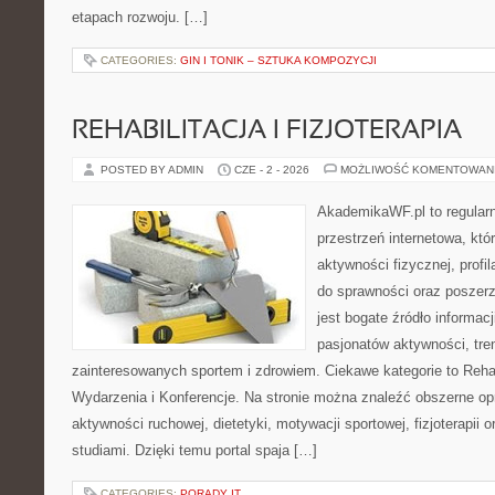
etapach rozwoju. […]
CATEGORIES:
GIN I TONIK – SZTUKA KOMPOZYCJI
REHABILITACJA I FIZJOTERAPIA
POSTED BY ADMIN
CZE - 2 - 2026
MOŻLIWOŚĆ KOMENTOWAN
AkademikaWF.pl to regular
przestrzeń internetowa, któ
aktywności fizycznej, profi
do sprawności oraz poszerz
jest bogate źródło informac
pasjonatów aktywności, tre
zainteresowanych sportem i zdrowiem. Ciekawe kategorie to Rehabil
Wydarzenia i Konferencje. Na stronie można znaleźć obszerne o
aktywności ruchowej, dietetyki, motywacji sportowej, fizjoterapii
studiami. Dzięki temu portal spaja […]
CATEGORIES:
PORADY IT