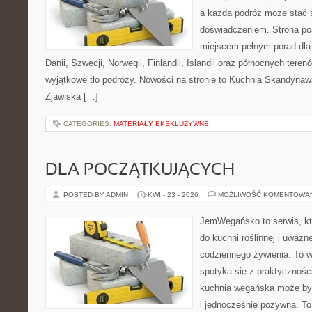
a każda podróż może stać 
doświadczeniem. Strona poś
miejscem pełnym porad dla
Danii, Szwecji, Norwegii, Finlandii, Islandii oraz północnych teren
wyjątkowe tło podróży. Nowości na stronie to Kuchnia Skandynaws
Zjawiska […]
CATEGORIES:
MATERIAŁY EKSKLUZYWNE
DLA POCZĄTKUJĄCYCH
POSTED BY ADMIN
KWI - 23 - 2026
MOŻLIWOŚĆ KOMENTOWA
JemWegańsko to serwis, któ
do kuchni roślinnej i uważn
codziennego żywienia. To wi
spotyka się z praktyczności
kuchnia wegańska może być 
i jednocześnie pożywna. T