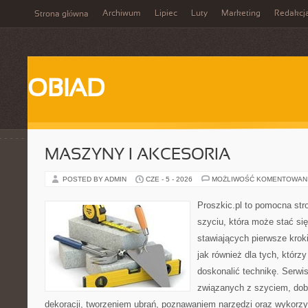
Archiwum
Lipiec
Luty
Marketing
Redakcj
Strona główna
OBIAD
MASZYNY I AKCESORIA
POSTED BY ADMIN
CZE - 5 - 2026
MOŻLIWOŚĆ KOMENTOWAN
Proszkic.pl to pomocna str
szyciu, która może stać si
stawiających pierwsze krok
jak również dla tych, którz
doskonalić technikę. Serwis
związanych z szyciem, do
dekoracji, tworzeniem ubrań, poznawaniem narzędzi oraz wykorz