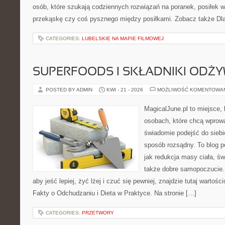
osób, które szukają codziennych rozwiązań na poranek, posiłek w 
przekąskę czy coś pysznego między posiłkami. Zobacz także Dla 
CATEGORIES:
LUBELSKIE NA MAPIE FILMOWEJ
SUPERFOODS I SKŁADNIKI ODŻ
POSTED BY ADMIN
KWI - 21 - 2026
MOŻLIWOŚĆ KOMENTOWA
MagicalJune.pl to miejsce, 
osobach, które chcą wprow
świadomie podejść do siebi
sposób rozsądny. To blog 
jak redukcja masy ciała, ś
także dobre samopoczucie. 
aby jeść lepiej, żyć lżej i czuć się pewniej, znajdzie tutaj wartośc
Fakty o Odchudzaniu i Dieta w Praktyce. Na stronie […]
CATEGORIES:
PRZETWORY