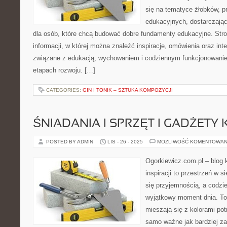
się na tematyce żłobków, p
edukacyjnych, dostarczając
dla osób, które chcą budować dobre fundamenty edukacyjne. Str
informacji, w której można znaleźć inspiracje, omówienia oraz int
związane z edukacją, wychowaniem i codziennym funkcjonowanie
etapach rozwoju. […]
CATEGORIES:
GIN I TONIK – SZTUKA KOMPOZYCJI
ŚNIADANIA I SPRZĘT I GADŻETY
POSTED BY ADMIN
LIS - 26 - 2025
MOŻLIWOŚĆ KOMENTOWAN
Ogorkiewicz.com.pl – blog k
inspiracji to przestrzeń w s
się przyjemnością, a codzi
wyjątkowy moment dnia. To
mieszają się z kolorami pot
samo ważne jak bardziej z