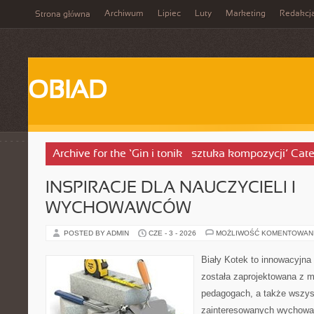
Archiwum
Lipiec
Luty
Marketing
Redakcj
Strona główna
OBIAD
Archive for the ‘Gin i tonik – sztuka kompozycji’ Cat
INSPIRACJE DLA NAUCZYCIELI I
WYCHOWAWCÓW
POSTED BY ADMIN
CZE - 3 - 2026
MOŻLIWOŚĆ KOMENTOWAN
Biały Kotek to innowacyjna 
została zaprojektowana z 
pedagogach, a także wszys
zainteresowanych wychowan