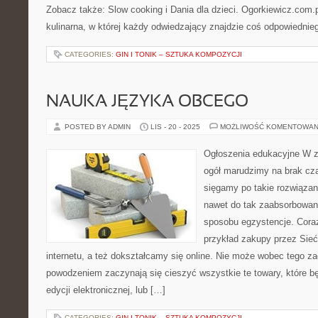
Zobacz także: Slow cooking i Dania dla dzieci. Ogorkiewicz.com
kulinarna, w której każdy odwiedzający znajdzie coś odpowiedni
CATEGORIES:
GIN I TONIK – SZTUKA KOMPOZYCJI
NAUKA JĘZYKA OBCEGO
POSTED BY ADMIN
LIS - 20 - 2025
MOŻLIWOŚĆ KOMENTOWAN
Ogłoszenia edukacyjne W z
ogół marudzimy na brak cza
sięgamy po takie rozwiązan
nawet do tak zaabsorbowan
sposobu egzystencje. Coraz
przykład zakupy przez Sie
internetu, a też dokształcamy się online. Nie może wobec tego 
powodzeniem zaczynają się cieszyć wszystkie te towary, które 
edycji elektronicznej, lub […]
CATEGORIES:
GIN I TONIK – SZTUKA KOMPOZYCJI