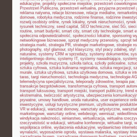
edukacyjne
,
projekty społeczne miejskie
,
przestrzeń coworkingow
Przestrzeń Publiczna
,
przestrzeń wirtualna
,
przyjazna przestrzeń 
reklama natywna
,
relacje biznesowe
,
relacje medialne
,
remarketin
domowe
,
robotyka medyczna
,
rodzinne finanse
,
rodzinne inwestyc
rozwój osobisty online
,
rynek lokalny
,
rynek nieruchomości
,
rynek
rysunek techniczny
,
seed capital
,
SEO techniczne
,
sieć 5G
,
siec
routine
,
smart budynki
,
smart city
,
smart city technologie
,
smart e
społeczna odpowiedzialność
,
społeczności lokalne
,
sponsoring w
networkingowe biznesowe
,
sprzęt medyczny przenośny
,
sprzęt te
strategia marki
,
strategia PR
,
strategie marketingowe
,
strategie r
photography
,
styl glamour
,
styl klasyczny
,
styl pracy zdalnej
,
styl
naturalne
,
systemy CRM w sprzedaży
,
systemy dokumentów
,
sys
inteligentnego domu
,
systemy IT
,
systemy nawadniające
,
systemy
projekty
,
szkoła muzyczna
,
szkoła tańca
,
szkoły policealne
,
sztuc
sztuka cyfrowa
,
sztuka kulinarna regionalna
,
sztuka negocjacji
,
sz
murale
,
sztuka użytkowa
,
sztuka użytkowa domowa
,
sztuka w int
taras
,
targi nieruchomości
,
technologia medyczna
,
technologie A
telemedycyna specjalistyczna
,
teleporady zdrowotne
,
terapia par
,
transakcje bezgotówkowe
,
transformacja cyfrowa
,
transport auto
transport luksusowy
,
transport miejski
,
transport publiczny
,
trend 
ekstremalna
,
twórczość artystyczna
,
ubezpieczenia komunikacyj
prywatne
,
umowy handlowe
,
uroda naturalna
,
user experience onli
inwestycyjne
,
usługi turystyczne premium
,
użytkowanie produktó
VR w edukacji
,
warsztat domowy
,
warsztaty artystyczne
,
warsztat
marketingowe
,
warsztaty online
,
webdesign
,
wernisaż
,
wideofilmo
windykacja należności
,
winiarstwo
,
wirtualizacja
,
wirtualna rzeczy
rzeczywistość w edukacji
,
wirtualne konferencje
,
wirtualne targi
,
w
współpraca online
,
wydarzenia edukacyjne
,
wydawnictwo internet
wynalazki
,
wyposażenie ogrodu
,
wystawa malarska
,
wystawy inte
zarządzanie biurem
,
zarządzanie domowym budżetem
,
zarządzan