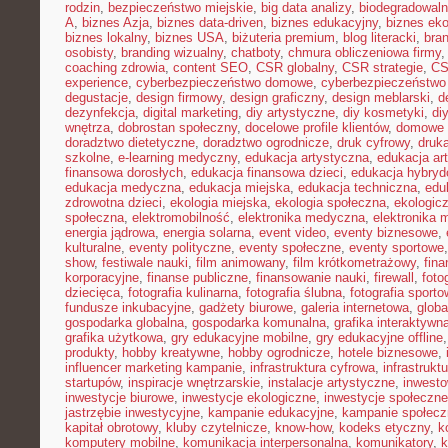
rodzin
,
bezpieczeństwo miejskie
,
big data analizy
,
biodegradowaln
A
,
biznes Azja
,
biznes data-driven
,
biznes edukacyjny
,
biznes eko
biznes lokalny
,
biznes USA
,
biżuteria premium
,
blog literacki
,
bra
osobisty
,
branding wizualny
,
chatboty
,
chmura obliczeniowa firmy
coaching zdrowia
,
content SEO
,
CSR globalny
,
CSR strategie
,
CS
experience
,
cyberbezpieczeństwo domowe
,
cyberbezpieczeństwo
degustacje
,
design firmowy
,
design graficzny
,
design meblarski
,
d
dezynfekcja
,
digital marketing
,
diy artystyczne
,
diy kosmetyki
,
di
wnętrza
,
dobrostan społeczny
,
docelowe profile klientów
,
domowe 
doradztwo dietetyczne
,
doradztwo ogrodnicze
,
druk cyfrowy
,
druka
szkolne
,
e-learning medyczny
,
edukacja artystyczna
,
edukacja ar
finansowa dorosłych
,
edukacja finansowa dzieci
,
edukacja hybry
edukacja medyczna
,
edukacja miejska
,
edukacja techniczna
,
edu
zdrowotna dzieci
,
ekologia miejska
,
ekologia społeczna
,
ekologic
społeczna
,
elektromobilność
,
elektronika medyczna
,
elektronika 
energia jądrowa
,
energia solarna
,
event video
,
eventy biznesowe
,
kulturalne
,
eventy polityczne
,
eventy społeczne
,
eventy sportowe
show
,
festiwale nauki
,
film animowany
,
film krótkometrażowy
,
fin
korporacyjne
,
finanse publiczne
,
finansowanie nauki
,
firewall
,
foto
dziecięca
,
fotografia kulinarna
,
fotografia ślubna
,
fotografia sport
fundusze inkubacyjne
,
gadżety biurowe
,
galeria internetowa
,
globa
gospodarka globalna
,
gospodarka komunalna
,
grafika interaktywn
grafika użytkowa
,
gry edukacyjne mobilne
,
gry edukacyjne offline
produkty
,
hobby kreatywne
,
hobby ogrodnicze
,
hotele biznesowe
,
influencer marketing kampanie
,
infrastruktura cyfrowa
,
infrastrukt
startupów
,
inspiracje wnętrzarskie
,
instalacje artystyczne
,
inwesto
inwestycje biurowe
,
inwestycje ekologiczne
,
inwestycje społeczne
jastrzębie inwestycyjne
,
kampanie edukacyjne
,
kampanie społecz
kapitał obrotowy
,
kluby czytelnicze
,
know-how
,
kodeks etyczny
,
k
komputery mobilne
,
komunikacja interpersonalna
,
komunikatory
,
k