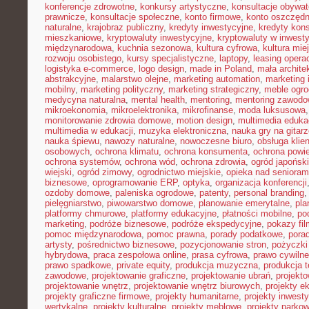
konferencje zdrowotne
,
konkursy artystyczne
,
konsultacje obywat
prawnicze
,
konsultacje społeczne
,
konto firmowe
,
konto oszczęd
naturalne
,
krajobraz publiczny
,
kredyty inwestycyjne
,
kredyty kon
mieszkaniowe
,
kryptowaluty inwestycyjne
,
kryptowaluty w inwest
międzynarodowa
,
kuchnia sezonowa
,
kultura cyfrowa
,
kultura mie
rozwoju osobistego
,
kursy specjalistyczne
,
laptopy
,
leasing opera
logistyka e-commerce
,
logo design
,
made in Poland
,
mała archite
abstrakcyjne
,
malarstwo olejne
,
marketing automation
,
marketing 
mobilny
,
marketing polityczny
,
marketing strategiczny
,
meble ogr
medycyna naturalna
,
mental health
,
mentoring
,
mentoring zawodo
mikroekonomia
,
mikroelektronika
,
mikrofinanse
,
moda luksusowa
monitorowanie zdrowia domowe
,
motion design
,
multimedia eduka
multimedia w edukacji
,
muzyka elektroniczna
,
nauka gry na gitar
nauka śpiewu
,
nawozy naturalne
,
nowoczesne biuro
,
obsługa klien
osobowych
,
ochrona klimatu
,
ochrona konsumenta
,
ochrona powie
ochrona systemów
,
ochrona wód
,
ochrona zdrowia
,
ogród japoński
wiejski
,
ogród zimowy
,
ogrodnictwo miejskie
,
opieka nad senioram
biznesowe
,
oprogramowanie ERP
,
optyka
,
organizacja konferencji
ozdoby domowe
,
paleniska ogrodowe
,
patenty
,
personal branding
pielęgniarstwo
,
piwowarstwo domowe
,
planowanie emerytalne
,
pla
platformy chmurowe
,
platformy edukacyjne
,
płatności mobilne
,
po
marketing
,
podróże biznesowe
,
podróże ekspedycyjne
,
pokazy fi
pomoc międzynarodowa
,
pomoc prawna
,
porady podatkowe
,
pora
artysty
,
pośrednictwo biznesowe
,
pozycjonowanie stron
,
pożyczki
hybrydowa
,
praca zespołowa online
,
prasa cyfrowa
,
prawo cywiln
prawo spadkowe
,
private equity
,
produkcja muzyczna
,
produkcja t
zawodowe
,
projektowanie graficzne
,
projektowanie ubrań
,
projekto
projektowanie wnętrz
,
projektowanie wnętrz biurowych
,
projekty e
projekty graficzne firmowe
,
projekty humanitarne
,
projekty inwest
wertykalne
,
projekty kulturalne
,
projekty meblowe
,
projekty parko