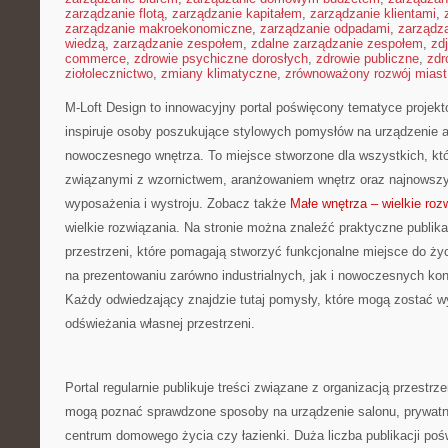
zarządzanie flotą
,
zarządzanie kapitałem
,
zarządzanie klientami
,
zarządzanie makroekonomiczne
,
zarządzanie odpadami
,
zarządz
wiedzą
,
zarządzanie zespołem
,
zdalne zarządzanie zespołem
,
zd
commerce
,
zdrowie psychiczne dorosłych
,
zdrowie publiczne
,
zdr
ziołolecznictwo
,
zmiany klimatyczne
,
zrównoważony rozwój miast
M-Loft Design to innowacyjny portal poświęcony tematyce projekto
inspiruje osoby poszukujące stylowych pomysłów na urządzenie 
nowoczesnego wnętrza. To miejsce stworzone dla wszystkich, któ
związanymi z wzornictwem, aranżowaniem wnętrz oraz najnowszy
wyposażenia i wystroju. Zobacz także
Małe wnętrza – wielkie roz
wielkie rozwiązania. Na stronie można znaleźć praktyczne publi
przestrzeni, które pomagają stworzyć funkcjonalne miejsce do życ
na prezentowaniu zarówno industrialnych, jak i nowoczesnych kon
Każdy odwiedzający znajdzie tutaj pomysły, które mogą zostać 
odświeżania własnej przestrzeni.
Portal regularnie publikuje treści związane z organizacją przestrze
mogą poznać sprawdzone sposoby na urządzenie salonu, prywatnej
centrum domowego życia czy łazienki. Duża liczba publikacji poś