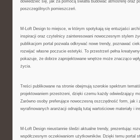
dowiedzieć się, jak za pomocą światła budować atmosferę oraz p
poszczególnych pomieszczeń.
M-Loft Design to miejsce, w którym spotykają się entuzjaści arch
inspiracji oraz czytelnicy zainteresowani nowoczesnym stylem ży
publikacjom portal pozwala odkrywać nowe trendy, poznawać ciek
rozwijać własne poczucie estetyki. To przestrzeń pełna kreatywny
pokazuje, że dobrze zaprojektowane wnętrze może znacząco wpł
życia.
Treści publikowane na stronie obejmują szerokie spektrum temat
projektowaniem przestrzeni, dzięki czemu każdy odwiedzający mo
Zarówno osoby preferujące nowoczesną oszczędność form, jak i z
wyrafinowanych aranżacji odnajdą tutaj wartościowe materiały i ins
M-Loft Design nieustannie śledzi aktualne trendy, prezentując ro
współczesnym oczekiwaniom użytkowników. Dzięki temu portal st