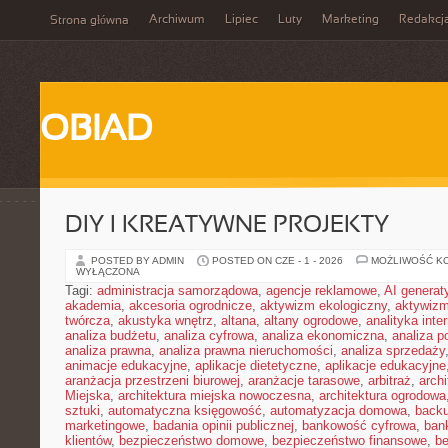
Archiwum
Lipiec
Luty
Marketing
Redakcj
Strona główna
OBIAD
DIY I KREATYWNE PROJEKTY
POSTED BY ADMIN
POSTED ON CZE - 1 - 2026
MOŻLIWOŚĆ K
WYŁĄCZONA
Tagi:
administracja samorządowa
,
agencje reklamowe
,
AI genera
akademia
,
akcesoria ogrodnicze
,
aktywizm ekologiczny
,
aktywizm
twórcza
,
akustyka wnętrz
,
altana
,
altany ogrodowe
,
analityka inte
analiza budżetu
,
analiza cyfrowa
,
analiza ekonomiczna
,
analiza p
analiza prawna
,
analiza prawna nieruchomości
,
analiza sprzedaży
animacje edukacyjne
,
aplikacje dietetyczne
,
aplikacje edukacyjne
aranżacja przestrzeni biurowej
,
aranżacje tarasowe
,
arbitraż
,
archi
Miejska
,
architektura miejska nowoczesna
,
architektura ogrodowa
sztuki
,
automatyczna księgowość
,
automatyzacja domowa
,
back
marketingowe
,
badania opinii publicznej
,
bankowość cyfrowa
,
ban
klientów
,
bezpieczeństwo domowe
,
bezpieczeństwo finansowe
,
be