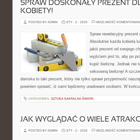
SPRAW DOSKONAŁY PREZENT DL
KOBIETY!
POSTED BY ADMIN
STY - 2 - 2026
MOŻLIWOŚĆ KOMENTOWAN
Spraw rewelacyjny prezent 
Absolutnie każda kobieta lu
jakiś prezent od swojego c
wyjściem jest to, aby po pro
kupić bieliznę. Jednak nie 
seksowną bieliznę! A szczeg
damska to taki prezent, który nie tylko sprawi przyjemność nasze
powinien sprawić, iż sami będziemy uradowani osobami. W końcu
CATEGORIES:
SZTUKA SAKRALNA ŚWIATA
JAK WYGLĄDAĆ O WIELE ATRAKC
POSTED BY ADMIN
STY - 2 - 2026
MOŻLIWOŚĆ KOMENTOWAN