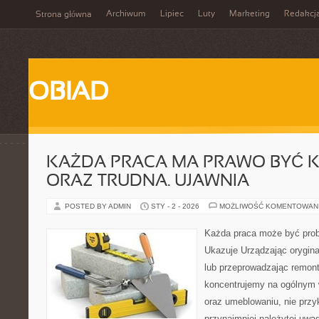
Archiwum
Lipiec
Luty
Marketing
Redakcj
Strona główna
OBIAD
KAŻDA PRACA MA PRAWO BYĆ 
ORAZ TRUDNA. UJAWNIA
POSTED BY ADMIN
STY - 2 - 2026
MOŻLIWOŚĆ KOMENTOWAN
Każda praca może być prob
Ukazuje Urządzając orygin
lub przeprowadzając remon
koncentrujemy na ogólnym 
oraz umeblowaniu, nie przyk
przynajmniej należytej uwag