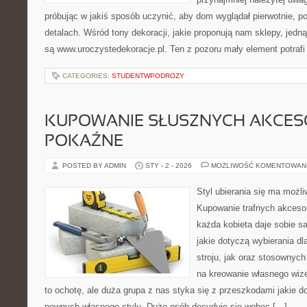
próbując w jakiś sposób uczynić, aby dom wyglądał pierwotnie, 
detalach. Wśród tony dekoracji, jakie proponują nam sklepy, jedn
są www.uroczystedekoracje.pl. Ten z pozoru mały element potrafi
CATEGORIES:
STUDENTWPODROZY
KUPOWANIE SŁUSZNYCH AKCES
POKAŹNE
POSTED BY ADMIN
STY - 2 - 2026
MOŻLIWOŚĆ KOMENTOWAN
Styl ubierania się ma możl
Kupowanie trafnych akceso
każda kobieta daje sobie s
jakie dotyczą wybierania dl
stroju, jak oraz stosownyc
na kreowanie własnego wiz
to ochotę, ale duża grupa z nas styka się z przeszkodami jakie 
pewnych własnego stylu. Dużo osób decyduje się wobec […]