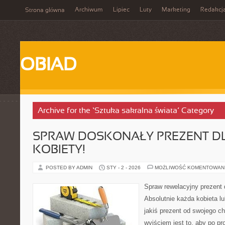
Archiwum
Lipiec
Luty
Marketing
Redakcj
Strona główna
OBIAD
Archive for the ‘Sztuka sakralna świata’ Category
SPRAW DOSKONAŁY PREZENT DL
KOBIETY!
POSTED BY ADMIN
STY - 2 - 2026
MOŻLIWOŚĆ KOMENTOWAN
Spraw rewelacyjny prezent 
Absolutnie każda kobieta lu
jakiś prezent od swojego c
wyjściem jest to, aby po pro