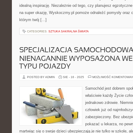
idealną inspirację. Niezależnie od tego, czy planujesz egzotycz
na super okazję, Wyskoczmy.pl pomoże odnaleźć pomysły oraz c
którym twój […]
CATEGORIES:
SZTUKA SAKRALNA ŚWIATA
SPECJALIZACJA SAMOCHODOWA 
NIENAGANNIE WYPOSAŻONA WE
TYPU POJAZDY
POSTED BY ADMIN
SIE - 16 - 2025
MOŻLIWOŚĆ KOMENTOWA
Samochód jest dobrem spo
właściwie każdy Życie czło
jednakowo zdrowie. Niemnie
człowiek już od najmłodszyc
zabezpieczony. Bez ubezpie
pokazać u lekarza, no pewn
martwiąc się o swoje dzieci ubezpieczają je nie tylko w szkole, al