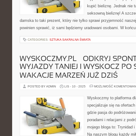
kupić bieliznę. Jednak nie 
seksowną bieliznę! A szczeg
damska to taki prezent, który nie tylko sprawi przyjemność nasze
powinien sprawić, iż sami będziemy uradowani osobami. W końcu
CATEGORIES:
SZTUKA SAKRALNA ŚWIATA
WYSKOCZMY.PL – ODKRYJ SPON
WYJAZDY TANIEJ I WYSKOCZ PO
WAKACJE MARZEŃ JUŻ DZIŚ
POSTED BY ADMIN
LIS - 10 - 2025
MOŻLIWOŚĆ KOMENTOWAN
Wyskoczmy to platforma dla
specjalizuje się na ofertach
gdzie pasja do podróżowani
poradami i relacjami z podr
mojego bloga to: Trynidad i
Na naszym blogu każdy mił