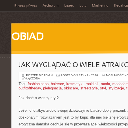
Archiwum
Lipiec
Luty
Marketing
Redakcj
Strona główna
OBIAD
JAK WYGLĄDAĆ O WIELE ATRAKC
POSTED BY ADMIN
POSTED ON STY - 2 - 2026
MOŻLIWOŚĆ K
WYŁĄCZONA
Tagi:
fashioninspo
,
haircare
,
kosmetyki
,
makijaż
,
moda
,
modadam
outfitoftheday
,
pielegnacja
,
skincare
,
streetstyle
,
styl
,
stylizacje
,
t
Jak dbać o własny styl?
Jeżeli chciałbyś zrobić swojej dziewczynie bardzo dobry prezent,
doskonałym rozwiązaniem jest to by kupić dla niej bieliznę erotyc
erotyczna damska cechuje się w przeważającej większości przy