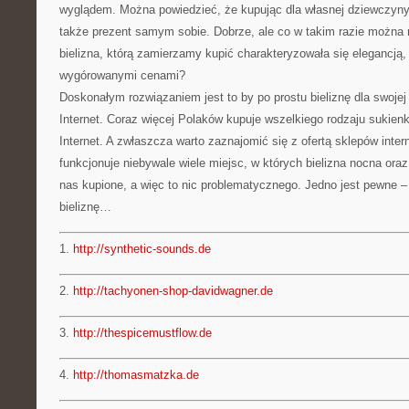
wyglądem. Można powiedzieć, że kupując dla własnej dziewczyny 
także prezent samym sobie. Dobrze, ale co w takim razie można 
bielizna, którą zamierzamy kupić charakteryzowała się elegancją,
wygórowanymi cenami?
Doskonałym rozwiązaniem jest to by po prostu bieliznę dla swoje
Internet. Coraz więcej Polaków kupuje wszelkiego rodzaju sukienki
Internet. A zwłaszcza warto zaznajomić się z ofertą sklepów inte
funkcjonuje niebywale wiele miejsc, w których bielizna nocna ora
nas kupione, a więc to nic problematycznego. Jedno jest pewne –
bieliznę…
1.
http://synthetic-sounds.de
2.
http://tachyonen-shop-davidwagner.de
3.
http://thespicemustflow.de
4.
http://thomasmatzka.de