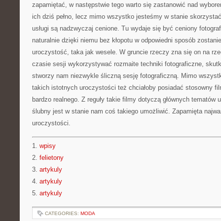
zapamiętać, w następstwie tego warto się zastanowić nad wybore
ich dziś pełno, lecz mimo wszystko jesteśmy w stanie skorzystać 
usługi są nadzwyczaj cenione. Tu wydaje się być ceniony fotogra
naturalnie dzięki niemu bez kłopotu w odpowiedni sposób zostan
uroczystość, taka jak wesele. W gruncie rzeczy zna się on na rze
czasie sesji wykorzystywać rozmaite techniki fotograficzne, sku
stworzy nam niezwykle śliczną sesję fotograficzną. Mimo wszystk
takich istotnych uroczystości też chciałoby posiadać stosowny fi
bardzo realnego. Z reguły takie filmy dotyczą głównych tematów ur
ślubny jest w stanie nam coś takiego umożliwić. Zapamięta najwa
uroczystości.
1.
wpisy
2.
felietony
3.
artykuly
4.
artykuly
5.
artykuly
CATEGORIES:
MODA