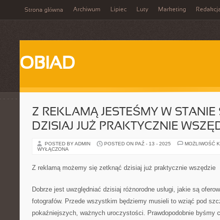
Archiwum
Lipiec
Luty
Marketing
Redakcj
Strona główna
OBIAD
Z REKLAMĄ JESTEŚMY W STANIE 
DZISIAJ JUŻ PRAKTYCZNIE WSZĘ
POSTED BY ADMIN
POSTED ON PAŹ - 13 - 2025
MOŻLIWOŚĆ 
WYŁĄCZONA
Z reklamą możemy się zetknąć dzisiaj już praktycznie wszędzie
Dobrze jest uwzględniać dzisiaj różnorodne usługi, jakie są ofero
fotografów. Przede wszystkim będziemy musieli to wziąć pod sz
pokaźniejszych, ważnych uroczystości. Prawdopodobnie byśmy ch