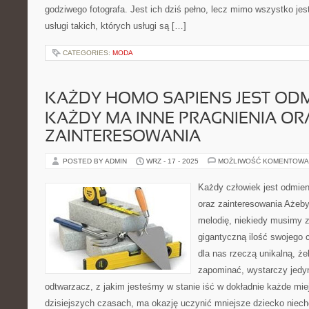
godziwego fotografa. Jest ich dziś pełno, lecz mimo wszystko je
usługi takich, których usługi są […]
CATEGORIES:
MODA
KAŻDY HOMO SAPIENS JEST ODM
KAŻDY MA INNE PRAGNIENIA OR
ZAINTERESOWANIA
POSTED BY ADMIN
WRZ - 17 - 2025
MOŻLIWOŚĆ KOMENTOWA
Każdy człowiek jest odmien
oraz zainteresowania Ażeb
melodię, niekiedy musimy 
gigantyczną ilość swojego 
dla nas rzeczą unikalną, że
zapominać, wystarczy jedy
odtwarzacz, z jakim jesteśmy w stanie iść w dokładnie każde mi
dzisiejszych czasach, ma okazję uczynić mniejsze dziecko niec