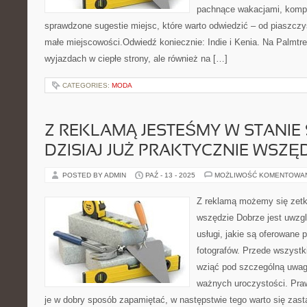
pachnące wakacjami, kompl
sprawdzone sugestie miejsc, które warto odwiedzić – od piaszcz
małe miejscowości.Odwiedź koniecznie: Indie i Kenia. Na Palmtr
wyjazdach w ciepłe strony, ale również na […]
CATEGORIES:
MODA
Z REKLAMĄ JESTEŚMY W STANIE 
DZISIAJ JUŻ PRAKTYCZNIE WSZĘ
POSTED BY ADMIN
PAŹ - 13 - 2025
MOŻLIWOŚĆ KOMENTOWA
Z reklamą możemy się zetkn
wszędzie Dobrze jest uwzgl
usługi, jakie są oferowane 
fotografów. Przede wszystk
wziąć pod szczególną uwag
ważnych uroczystości. Pra
je w dobry sposób zapamiętać, w następstwie tego warto się za