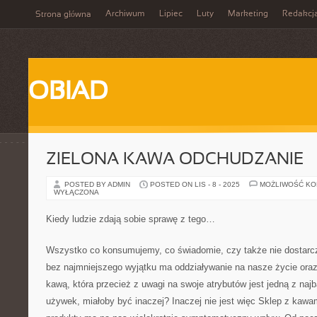
Archiwum
Lipiec
Luty
Marketing
Redakcj
Strona główna
OBIAD
ZIELONA KAWA ODCHUDZANIE
POSTED BY ADMIN
POSTED ON LIS - 8 - 2025
MOŻLIWOŚĆ K
WYŁĄCZONA
Kiedy ludzie zdają sobie sprawę z tego…
Wszystko co konsumujemy, co świadomie, czy także nie dostar
bez najmniejszego wyjątku ma oddziaływanie na nasze życie ora
kawą, która przecież z uwagi na swoje atrybutów jest jedną z naj
używek, miałoby być inaczej? Inaczej nie jest więc Sklep z kawa