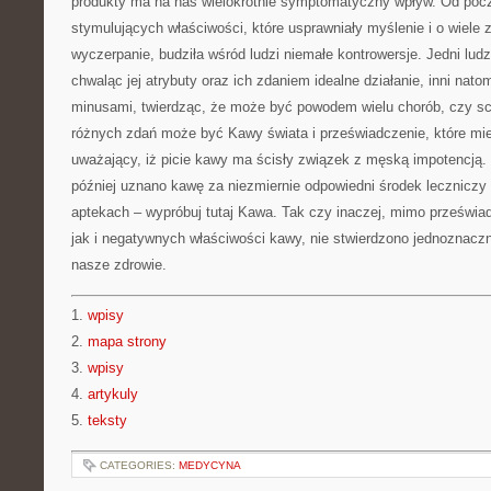
produkty ma na nas wielokrotnie symptomatyczny wpływ. Od pocz
stymulujących właściwości, które usprawniały myślenie i o wiele
wyczerpanie, budziła wśród ludzi niemałe kontrowersje. Jedni lud
chwaląc jej atrybuty oraz ich zdaniem idealne działanie, inni natomi
minusami, twierdząc, że może być powodem wielu chorób, czy s
różnych zdań może być Kawy świata i przeświadczenie, które mie
uważający, iż picie kawy ma ścisły związek z męską impotencją.
później uznano kawę za niezmiernie odpowiedni środek lecznicz
aptekach – wypróbuj tutaj Kawa. Tak czy inaczej, mimo prześwia
jak i negatywnych właściwości kawy, nie stwierdzono jednoznaczn
nasze zdrowie.
1.
wpisy
2.
mapa strony
3.
wpisy
4.
artykuly
5.
teksty
CATEGORIES:
MEDYCYNA