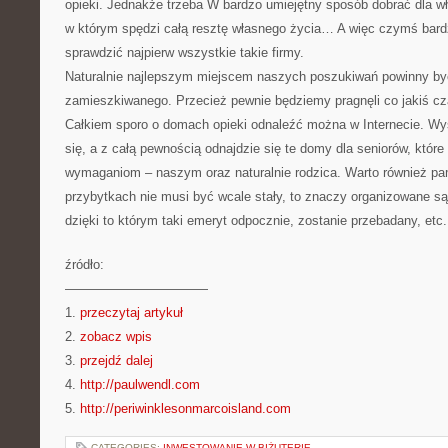
opieki. Jednakże trzeba W bardzo umiejętny sposób dobrać dla wł
w którym spędzi całą resztę własnego życia… A więc czymś bard
sprawdzić najpierw wszystkie takie firmy.
Naturalnie najlepszym miejscem naszych poszukiwań powinny być
zamieszkiwanego. Przecież pewnie będziemy pragnęli co jakiś c
Całkiem sporo o domach opieki odnaleźć można w Internecie. Wys
się, a z całą pewnością odnajdzie się te domy dla seniorów, któr
wymaganiom – naszym oraz naturalnie rodzica. Warto również pam
przybytkach nie musi być wcale stały, to znaczy organizowane s
dzięki to którym taki emeryt odpocznie, zostanie przebadany, etc.
źródło:
———————————
1.
przeczytaj artykuł
2.
zobacz wpis
3.
przejdź dalej
4.
http://paulwendl.com
5.
http://periwinklesonmarcoisland.com
CATEGORIES:
INWESTOWANIE W BIŻUTERIĘ