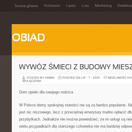
Archiwum
Lipiec
Luty
Marketing
Redakcj
Strona główna
OBIAD
WYWÓZ ŚMIECI Z BUDOWY MIES
POSTED BY ADMIN
POSTED ON LIP - 7 - 2025
MOŻLIWOŚĆ K
WYŁĄCZONA
Dom opieki dla swojego rodzica
W Polsce domy spokojnej starości nie są za bardzo popularne. Nat
jest nic niszowego, lecz z przeciętnej emerytury trudno opłacić dł
przybytkach. Jednakże nie można powiedzieć, że te usługi są nie
wielu przypadkach dla starszego człowieka nie ma bardziej odpow